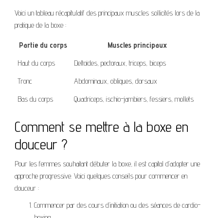
Voici un tableau récapitulatif des principaux muscles sollicités lors de la
pratique de la boxe :
Partie du corps
Muscles principaux
Haut du corps
Deltoïdes, pectoraux, triceps, biceps
Tronc
Abdominaux, obliques, dorsaux
Bas du corps
Quadriceps, ischio-jambiers, fessiers, mollets
Comment se mettre à la boxe en
douceur ?
Pour les femmes souhaitant débuter la boxe, il est capital d’adopter une
approche progressive. Voici quelques conseils pour commencer en
douceur :
Commencer par des cours d’initiation ou des séances de cardio-
boxing