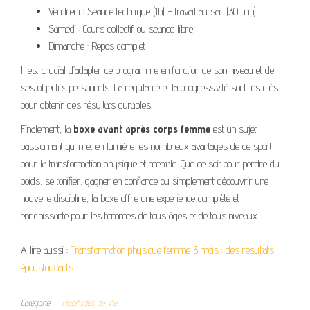
Vendredi : Séance technique (1h) + travail au sac (30 min)
Samedi : Cours collectif ou séance libre
Dimanche : Repos complet
Il est crucial d’adapter ce programme en fonction de son niveau et de
ses objectifs personnels. La régularité et la progressivité sont les clés
pour obtenir des résultats durables.
Finalement, la
boxe avant après corps femme
est un sujet
passionnant qui met en lumière les nombreux avantages de ce sport
pour la transformation physique et mentale. Que ce soit pour perdre du
poids, se tonifier, gagner en confiance ou simplement découvrir une
nouvelle discipline, la boxe offre une expérience complète et
enrichissante pour les femmes de tous âges et de tous niveaux.
A lire aussi :
Transformation physique femme 3 mois : des résultats
époustouflants
Catégorie
Habitudes de Vie