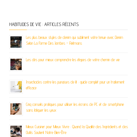
HABITUDES DE VIE : ARTICLES RÉCENTS
Les plus beaux styles de denim qui subliment votre tenue avec Denim
Selon La Forme Des Jambes – Reitmans
Les clés pour mieux comprendre les étapes de votre chemin de vie
Insecticides contre les punaises de lit : guide complet pour un traitement
efficace
Cinq conseils pratiques pour utiliser les écrans de PC et de smartphone
sans fatiguer les yeux
Mieux Cuisiner pour Mieux Vivre : Quand la Qualité des Ingrédients et des
Outils Soutient Notre Bien-Être