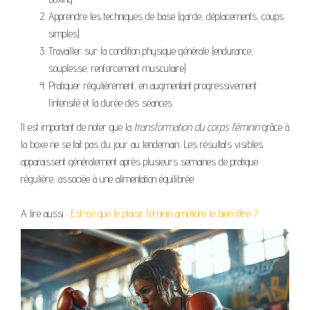
Apprendre les techniques de base (garde, déplacements, coups
simples)
Travailler sur la condition physique générale (endurance,
souplesse, renforcement musculaire)
Pratiquer régulièrement, en augmentant progressivement
l’intensité et la durée des séances
Il est important de noter que la
transformation du corps féminin
grâce à
la boxe ne se fait pas du jour au lendemain. Les résultats visibles
apparaissent généralement après plusieurs semaines de pratique
régulière, associée à une alimentation équilibrée.
A lire aussi :
Est-ce que le plaisir féminin améliore le bien-être ?