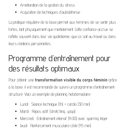
Amélioration de la gestion du stress
Acquisition de techniques d’autodéfense
La pratique régulière de la boxe permet aux femmes de se sentir plus
fortes, tant physiquement que mentalement. Cette confiance accrue se
reflète souvent dans leur vie quotidienne, que ce soit au travail ou dans
leurs relations personnelles.
Programme d’entraînement pour
des résultats optimaux
Pour obtenir une
transformation visible du corps féminin
grâce
à la boxe, il est recommandé de suivre un programme d’entraînement
structuré. Voici un exemple de planning hebdomadaire :
Lundi : Séance technique (1h) + cardio (30 min)
Mardi : Repos actif (stretching, yoga)
Mercredi : Entraînement intensif (1h30) avec sparring léger
Jeudi : Renforcement musculaire ciblé (45 min)