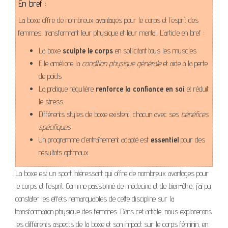
En bref :
La boxe offre de nombreux avantages pour le corps et l’esprit des
femmes, transformant leur physique et leur mental. L’article en bref :
La boxe
sculpte le corps
en sollicitant tous les muscles
Elle améliore la
condition physique générale
et aide à la perte
de poids
La pratique régulière
renforce la confiance en soi
et réduit
le stress
Différents styles de boxe existent, chacun avec ses
bénéfices
spécifiques
Un programme d’entraînement adapté est
essentiel
pour des
résultats optimaux
La boxe est un sport intéressant qui offre de nombreux avantages pour
le corps et l’esprit. Comme passionné de médecine et de bien-être, j’ai pu
constater les effets remarquables de cette discipline sur la
transformation physique des femmes. Dans cet article, nous explorerons
les différents aspects de la boxe et son impact sur le corps féminin, en