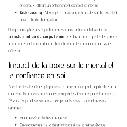
et genoux, offrant un entraînement complet et intense
Kick-boxing
: Mélange de boxe anglaise et de karaté, excellent
pour la tonification globale
Chaque discipline a ses particularités, mais toutes contribuent à la
transformation du corps féminin
en favorisant la perte de graisse,
le renforcement musculaire et l’amélioration de la condition physique
générale.
Impact de la boxe sur le mental et
la confiance en soi
Au-delà des bénéfices physiques, la boxe a un impact significatif sur le
mental et la confiance en soi des pratiquantes. Comme jeune homme de
25 ans, j’ai pu observer ces changements chez de nombreuses
femmes :
Augmentation de l’estime de soi
Développement de la détermination et de la persévérance