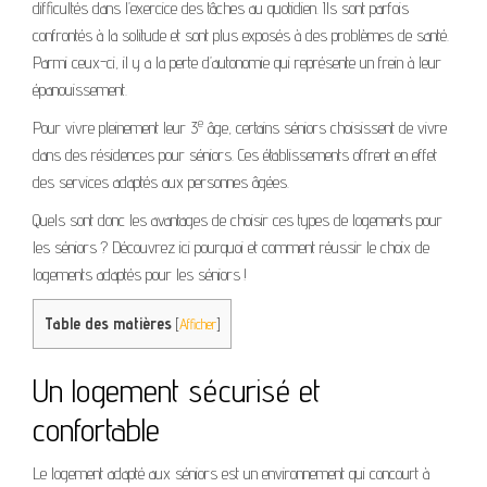
difficultés dans l’exercice des tâches au quotidien. Ils sont parfois
confrontés à la solitude et sont plus exposés à des problèmes de santé.
Parmi ceux-ci, il y a la perte d’autonomie qui représente un frein à leur
épanouissement.
e
Pour vivre pleinement leur 3
âge, certains séniors choisissent de vivre
dans des résidences pour séniors. Ces établissements offrent en effet
des services adaptés aux personnes âgées.
Quels sont donc les avantages de choisir ces types de logements pour
les séniors ? Découvrez ici pourquoi et comment réussir le choix de
logements adaptés pour les séniors !
Table des matières
[
Afficher
]
Un logement sécurisé et
confortable
Le logement adapté aux séniors est un environnement qui concourt à