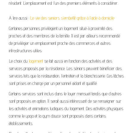
résident. L’emplacement est l’un des premiers éléments à considérer.
A lire aussi :
Le vie des seniors s’embellit grâce à l’aide à domicile
Certaines personnes privilégient un logement situé à proximité des
proches et des membres de la famille. Il est par ailleurs recommandé
de privilégier un emplacement proche des commerces et autres
infrastructures utiles.
Le choix du
logement
se fait aussi en fonction des activités et des
services proposés par la résidence. Les séniors peuvent bénéficier des
services tels que la restauration, l’entretien et la blanchisserie. Ces tâches
sont prises en charge par un personnel aidant et qualifié.
Certains services sont inclus dans le loyer mensuel tandis que d’autres
sont proposés en option. Il serait aussi intéressant de se renseigner sur
les activités et animations ludiques du logement. Des activités physiques
comme le yoga et la gym douce sont proposés dans certains
établissements.