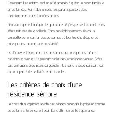
l’isolement. Les enfants sont en effet amenés à quitter le cocon familial à
un certain âge. Au fil des années, les parents passent donc
majoritairement leurs journées seules.
Dans un logement adéquat, les personnes âgées peuvent combattre les
effets néfastes de la solitude. Dans ces établissements, ils ont la
possibilité de rencontrer des personnes de leur tranche d’âge et de
partager des moments de convivialité.
Ils découvrent également des personnes qui partagent les mêmes
passions et avec qui ils peuvent parler des expériences vécues. Grâce
aux animations organisées au quotidien, les séniors s’épanouissent tout
en participant à des activités enrichissantes.
Les critères de choix d’une
résidence séniore
Le choix d’un logement adapté aux séniors nécessite la prise en compte
de certains critères qui ont pour but d’offrir un confort optimal au