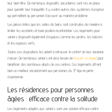
leur bien-être. De nombreux dispositifs sécuritaires sont mis en place
pour garantir leur tranquillité. Il y a entre autres des systèmes d’urgence
qui permettent au personnel d’accourir au moindre problème.
Les pièces telles que les salles de bains sont construites de manière à
limiter les accidents et toute position inconfortable. Les logements pour
séniors disposent également d’espaces comme les jardins, les balcons
et les espaces verts.
Toutes ces dispositions les aident à retrouver le confort de leur ancienne
maison. De nombreux séniors ont ainsi besoin de
trouver un ehpad
pour
bénéficier des nombreux atouts de ces centres. Ces logements offrent
e
bien un meilleur encadrement aux personnes du 3
âge en perte
d’autonomie.
Les résidences pour personnes
âgées : efficace contre la solitude
Les logements adaptés aux séniors sont une solution efficace contre