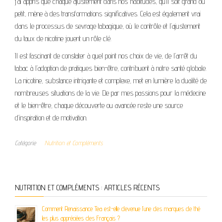
j’ai appris que chaque ajustement dans nos habitudes, qu’il soit grand ou
petit, mène à des transformations significatives. Cela est également vrai
dans le processus de sevrage tabagique, où le contrôle et l’ajustement
du taux de nicotine jouent un rôle clé.
Il est fascinant de constater à quel point nos choix de vie, de l’arrêt du
tabac à l’adoption de pratiques bien-être, contribuent à notre santé globale.
La nicotine, substance intrigante et complexe, met en lumière la dualité de
nombreuses situations de la vie. De par mes passions pour la médecine
et le bien-être, chaque découverte ou avancée reste une source
d’inspiration et de motivation.
Catégorie
Nutrition et Compléments
NUTRITION ET COMPLÉMENTS : ARTICLES RÉCENTS
Comment Renaissance Tea est-elle devenue l’une des marques de thé
les plus appréciées des Français ?