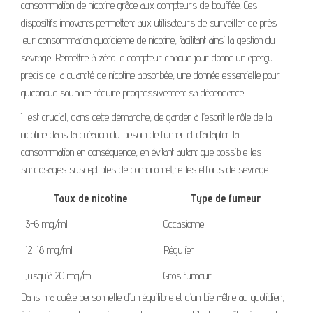
consommation de nicotine grâce aux compteurs de bouffée. Ces
dispositifs innovants permettent aux utilisateurs de surveiller de près
leur consommation quotidienne de nicotine, facilitant ainsi la gestion du
sevrage. Remettre à zéro le compteur chaque jour donne un aperçu
précis de la quantité de nicotine absorbée, une donnée essentielle pour
quiconque souhaite réduire progressivement sa dépendance.
Il est crucial, dans cette démarche, de garder à l’esprit le rôle de la
nicotine dans la création du besoin de fumer et d’adapter la
consommation en conséquence, en évitant autant que possible les
surdosages susceptibles de compromettre les efforts de sevrage.
Taux de nicotine
Type de fumeur
3-6 mg/ml
Occasionnel
12-18 mg/ml
Régulier
Jusqu’à 20 mg/ml
Gros fumeur
Dans ma quête personnelle d’un équilibre et d’un bien-être au quotidien,