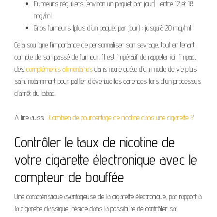
Fumeurs réguliers (environ un paquet par jour) : entre 12 et 18
mg/ml
Gros fumeurs (plus d’un paquet par jour) : jusqu’à 20 mg/ml
Cela souligne l’importance de personnaliser son sevrage, tout en tenant
compte de son passé de fumeur. Il est impératif de rappeler ici l’impact
des
compléments alimentaires
dans notre quête d’un mode de vie plus
sain, notamment pour pallier d’éventuelles carences lors d’un processus
d’arrêt du tabac.
A lire aussi :
Combien de pourcentage de nicotine dans une cigarette ?
Contrôler le taux de nicotine de
votre cigarette électronique avec le
compteur de bouffée
Une caractéristique avantageuse de la cigarette électronique, par rapport à
la cigarette classique, réside dans la possibilité de contrôler sa