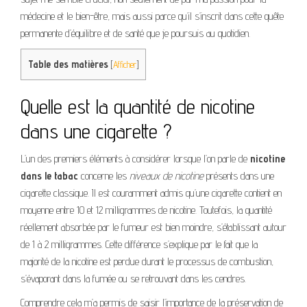
médecine et le bien-être, mais aussi parce qu’il s’inscrit dans cette quête
permanente d’équilibre et de santé que je poursuis au quotidien.
Table des matières
[
Afficher
]
Quelle est la quantité de nicotine
dans une cigarette ?
L’un des premiers éléments à considérer lorsque l’on parle de
nicotine
dans le tabac
concerne les
niveaux de nicotine
présents dans une
cigarette classique. Il est couramment admis qu’une cigarette contient en
moyenne entre 10 et 12 milligrammes de nicotine. Toutefois, la quantité
réellement absorbée par le fumeur est bien moindre, s’établissant autour
de 1 à 2 milligrammes. Cette différence s’explique par le fait que la
majorité de la nicotine est perdue durant le processus de combustion,
s’évaporant dans la fumée ou se retrouvant dans les cendres.
Comprendre cela m’a permis de saisir l’importance de la préservation de