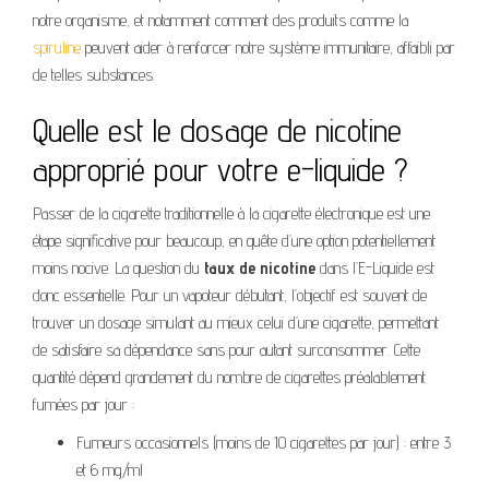
notre organisme, et notamment comment des produits comme la
spiruline
peuvent aider à renforcer notre système immunitaire, affaibli par
de telles substances.
Quelle est le dosage de nicotine
approprié pour votre e-liquide ?
Passer de la cigarette traditionnelle à la cigarette électronique est une
étape significative pour beaucoup, en quête d’une option potentiellement
moins nocive. La question du
taux de nicotine
dans l’E-Liquide est
donc essentielle. Pour un vapoteur débutant, l’objectif est souvent de
trouver un dosage simulant au mieux celui d’une cigarette, permettant
de satisfaire sa dépendance sans pour autant surconsommer. Cette
quantité dépend grandement du nombre de cigarettes préalablement
fumées par jour :
Fumeurs occasionnels (moins de 10 cigarettes par jour) : entre 3
et 6 mg/ml