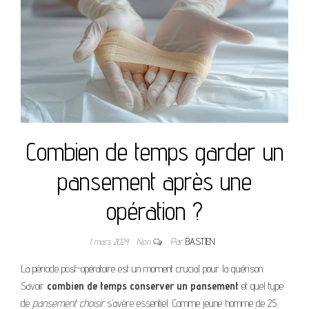
Combien de temps garder un
pansement après une
opération ?
1 mars 2024
Non
Par
BASTIEN
La période post-opératoire est un moment crucial pour la guérison.
Savoir
combien de temps conserver un pansement
et quel type
de
pansement choisir
s’avère essentiel. Comme jeune homme de 25