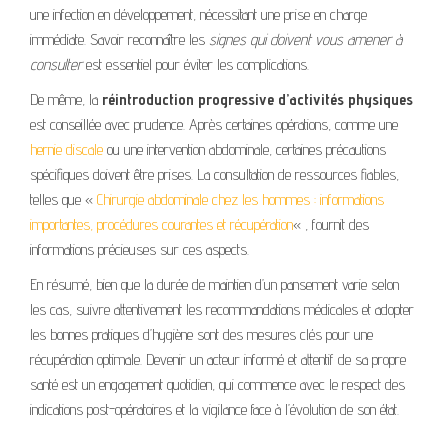
une infection en développement, nécessitant une prise en charge
immédiate. Savoir reconnaître les
signes qui doivent vous amener à
consulter
est essentiel pour éviter les complications.
De même, la
réintroduction progressive d’activités physiques
est conseillée avec prudence. Après certaines opérations, comme une
hernie discale
ou une intervention abdominale, certaines précautions
spécifiques doivent être prises. La consultation de ressources fiables,
telles que «
Chirurgie abdominale chez les hommes : informations
importantes, procédures courantes et récupération
« , fournit des
informations précieuses sur ces aspects.
En résumé, bien que la durée de maintien d’un pansement varie selon
les cas, suivre attentivement les recommandations médicales et adopter
les bonnes pratiques d’hygiène sont des mesures clés pour une
récupération optimale. Devenir un acteur informé et attentif de sa propre
santé est un engagement quotidien, qui commence avec le respect des
indications post-opératoires et la vigilance face à l’évolution de son état.