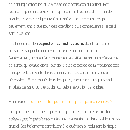
de chirurgie effectuée et la vitesse de cicatrisation du patient. Par
exemple, après une petite chirurgie, comme l’exérèse d’un grain de
beauté, le pansement pourra être retiré au bout de quelques jours
seulement, tandis que pour des opérations plus conséquentes, le délai
sera plus long.
Il est essentiel de
respecter les instructions
du chirurgien ou du
personnel soignant concernant le changement de pansement.
Généralement, un premier changement est effectué par un professionnel
de santé, qui évalue alors l’état de la plaie et décide de la fréquence des
changements suivants. Dans certains cas, les pansements peuvent
nécessiter d’être changés tous les jours, notamment lorsqu’ils sont
imbibés de sang ou d’exsudat, ou selon l’évolution de la plaie.
A lire aussi :
Combien de temps marcher après opération varices ?
Incorporer les soins post-opératoires prescrits, comme l’application de
collyres post-opératoires
après une intervention oculaire, est tout aussi
crucial. Ces traitements contribuent à la guérison et réduisent le risque