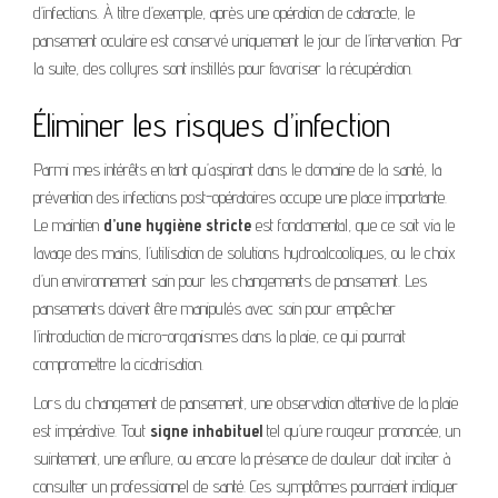
d’infections. À titre d’exemple, après une opération de cataracte, le
pansement oculaire est conservé uniquement le jour de l’intervention. Par
la suite, des collyres sont instillés pour favoriser la récupération.
Éliminer les risques d’infection
Parmi mes intérêts en tant qu’aspirant dans le domaine de la santé, la
prévention des infections post-opératoires occupe une place importante.
Le maintien
d’une hygiène stricte
est fondamental, que ce soit via le
lavage des mains, l’utilisation de solutions hydroalcooliques, ou le choix
d’un environnement sain pour les changements de pansement. Les
pansements doivent être manipulés avec soin pour empêcher
l’introduction de micro-organismes dans la plaie, ce qui pourrait
compromettre la cicatrisation.
Lors du changement de pansement, une observation attentive de la plaie
est impérative. Tout
signe inhabituel
tel qu’une rougeur prononcée, un
suintement, une enflure, ou encore la présence de douleur doit inciter à
consulter un professionnel de santé. Ces symptômes pourraient indiquer