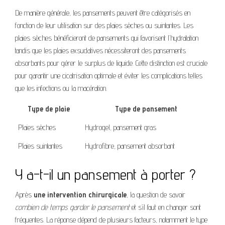
De manière générale, les pansements peuvent être catégorisés en
fonction de leur utilisation sur des plaies sèches ou suintantes. Les
plaies sèches bénéficieront de pansements qui favorisent l’hydratation
tandis que les plaies exsudatives nécessiteront des pansements
absorbants pour gérer le surplus de liquide. Cette distinction est cruciale
pour garantir une cicatrisation optimale et éviter les complications telles
que les infections ou la macération.
Type de plaie
Type de pansement
Plaies sèches
Hydrogel, pansement gras
Plaies suintantes
Hydrofibre, pansement absorbant
Y a-t-il un pansement à porter ?
Après
une intervention chirurgicale
, la question de savoir
combien de temps garder le pansement
et s’il faut en changer sont
fréquentes. La réponse dépend de plusieurs facteurs, notamment le type