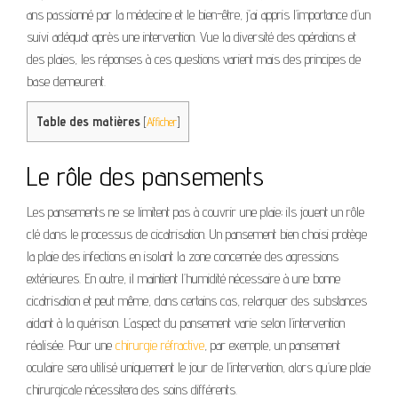
ans passionné par la médecine et le bien-être, j’ai appris l’importance d’un
suivi adéquat après une intervention. Vue la diversité des opérations et
des plaies, les réponses à ces questions varient mais des principes de
base demeurent.
Table des matières
[
Afficher
]
Le rôle des pansements
Les pansements ne se limitent pas à couvrir une plaie; ils jouent un rôle
clé dans le processus de cicatrisation. Un pansement bien choisi protège
la plaie des infections en isolant la zone concernée des agressions
extérieures. En outre, il maintient l’humidité nécessaire à une bonne
cicatrisation et peut même, dans certains cas, relarguer des substances
aidant à la guérison. L’aspect du pansement varie selon l’intervention
réalisée. Pour une
chirurgie réfractive
, par exemple, un pansement
oculaire sera utilisé uniquement le jour de l’intervention, alors qu’une plaie
chirurgicale nécessitera des soins différents.