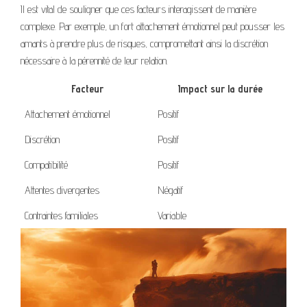
Il est vital de souligner que ces facteurs interagissent de manière
complexe. Par exemple, un fort attachement émotionnel peut pousser les
amants à prendre plus de risques, compromettant ainsi la discrétion
nécessaire à la pérennité de leur relation.
Facteur
Impact sur la durée
Attachement émotionnel
Positif
Discrétion
Positif
Compatibilité
Positif
Attentes divergentes
Négatif
Contraintes familiales
Variable