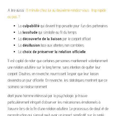
A lire aussi :
Il m’invite chez lui au deuxième rendez-vous : trop rapide
ou pas ?
La
culpabilité
qui devient trop pesante pour l’un des partenaires
La
lassitude
qui s’installe au fil du temps
La
découverte de la liaison
par le conjoint officiel
La
désillusion
face aux attentes non comblées
Le
choix de préserver la relation officielle
Il est capital de noter que certaines personnes maintiennent volontairement
une relation adultère sur le long terme, sans intention de quitter leur
conjoint. D’autres, en revanche, nourrissent l’espoir que leur liaison
deviendra un jour officielle. En revanche, les statistiques montrent que ce
scénario se réalise rarement.
étant jeune homme intéressé par la psychologie, je trouve
particulièrement intrigant d’observer les mécanismes émotionnels à
l’œuvre lors de la fin d’une relation adultère. Le processus de deuil et de
reconstruction qui s’ensuit peut avoir un impact significatif sur la santé