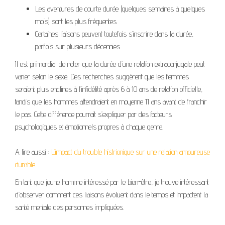
Les aventures de courte durée (quelques semaines à quelques
mois) sont les plus fréquentes
Certaines liaisons peuvent toutefois s’inscrire dans la durée,
parfois sur plusieurs décennies
Il est primordial de noter que la durée d’une relation extraconjugale peut
varier selon le sexe. Des recherches suggèrent que les femmes
seraient plus enclines à l’infidélité après 6 à 10 ans de relation officielle,
tandis que les hommes attendraient en moyenne 11 ans avant de franchir
le pas. Cette différence pourrait s’expliquer par des facteurs
psychologiques et émotionnels propres à chaque genre.
A lire aussi :
L’impact du trouble histrionique sur une relation amoureuse
durable
En tant que jeune homme intéressé par le bien-être, je trouve intéressant
d’observer comment ces liaisons évoluent dans le temps et impactent la
santé mentale des personnes impliquées.