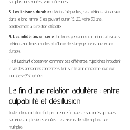
sur plusieurs années, voire décennies.
3. Les liaisons durables
: Moins fréquentes, ces relations s’inscrivent
dans le long terme. Elles peuvent durer 15, 20, voire 30 ans,
parallèlement à la relation officielle.
4. Les infidélités en série
: Certaines personnes enchaînent plusieurs
relations adultères courtes plutôt que de s’engager dans une liaison
durable.
Il est fascinant d’observer comment ces différentes trajectoires impactent
la vie des personnes concernées, tant sur le plan émotionnel que sur
leur
bien-être
général.
La fin d’une relation adultère : entre
culpabilité et désillusion
Toute relation adultère finit par prendre fin, que ce soit après quelques
semaines ou plusieurs années. Les raisons de cette rupture sont
multiples :