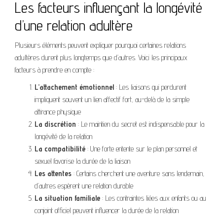
Les facteurs influençant la longévité
d’une relation adultère
Plusieurs éléments peuvent expliquer pourquoi certaines relations
adultères durent plus longtemps que d’autres. Voici les principaux
facteurs à prendre en compte :
L’attachement émotionnel
: Les liaisons qui perdurent
impliquent souvent un lien affectif fort, au-delà de la simple
attirance physique
La discrétion
: Le maintien du secret est indispensable pour la
longévité de la relation
La compatibilité
: Une forte entente sur le plan personnel et
sexuel favorise la durée de la liaison
Les attentes
: Certains cherchent une aventure sans lendemain,
d’autres espèrent une relation durable
La situation familiale
: Les contraintes liées aux enfants ou au
conjoint officiel peuvent influencer la durée de la relation