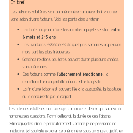
En bref :
Les relations adultères sont un phénomène complexe dont la durée
varie selon divers facteurs. Voici les points clés à retenir :
La durée moyenne d’une liaison extraconjugale se situe
entre
6 mois et 2-3 ans
Les aventures
éphémères
de quelques semaines à quelques
mois sont les plus fréquentes
Certaines relations adultères peuvent durer plusieurs années,
voire décennies
Des facteurs comme
l’attachement émotionnel
, la
discrétion et la compatibilité influencent la longévité
La fin d’une liaison est souvent liée à la
culpabilité
, la lassitude
ou la découverte par le conjoint
Les relations adultères sont un sujet complexe et délicat qui soulève de
nombreuses questions. Parmi celles-ci, la durée de ces liaisons
extraconjugales intrigue particulièrement. Comme jeune passionné de
médecine, j’ai souhaité explorer ce phénomène sous un angle objectif, en