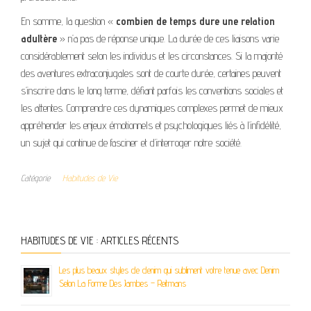
En somme, la question «
combien de temps dure une relation
adultère
» n’a pas de réponse unique. La durée de ces liaisons varie
considérablement selon les individus et les circonstances. Si la majorité
des aventures extraconjugales sont de courte durée, certaines peuvent
s’inscrire dans le long terme, défiant parfois les conventions sociales et
les attentes. Comprendre ces dynamiques complexes permet de mieux
appréhender les enjeux émotionnels et psychologiques liés à l’infidélité,
un sujet qui continue de fasciner et d’interroger notre société.
Catégorie
Habitudes de Vie
HABITUDES DE VIE : ARTICLES RÉCENTS
Les plus beaux styles de denim qui subliment votre tenue avec Denim
Selon La Forme Des Jambes – Reitmans