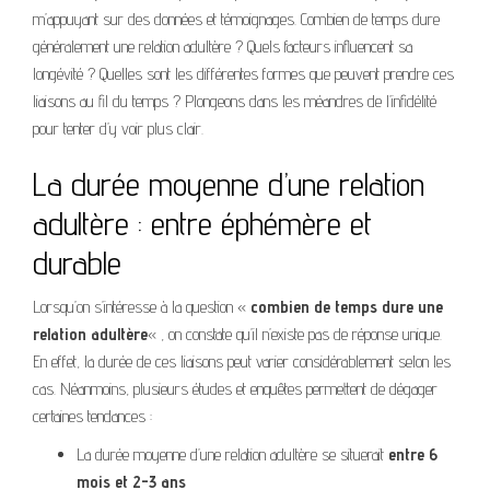
m’appuyant sur des données et témoignages. Combien de temps dure
généralement une relation adultère ? Quels facteurs influencent sa
longévité ? Quelles sont les différentes formes que peuvent prendre ces
liaisons au fil du temps ? Plongeons dans les méandres de l’infidélité
pour tenter d’y voir plus clair.
La durée moyenne d’une relation
adultère : entre éphémère et
durable
Lorsqu’on s’intéresse à la question «
combien de temps dure une
relation adultère
« , on constate qu’il n’existe pas de réponse unique.
En effet, la durée de ces liaisons peut varier considérablement selon les
cas. Néanmoins, plusieurs études et enquêtes permettent de dégager
certaines tendances :
La durée moyenne d’une relation adultère se situerait
entre 6
mois et 2-3 ans