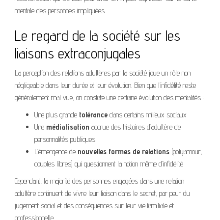
mentale des personnes impliquées.
Le regard de la société sur les
liaisons extraconjugales
La perception des relations adultères par la société joue un rôle non
négligeable dans leur durée et leur évolution. Bien que l’infidélité reste
généralement mal vue, on constate une certaine évolution des mentalités :
Une plus grande
tolérance
dans certains milieux sociaux
Une
médiatisation
accrue des histoires d’adultère de
personnalités publiques
L’émergence de
nouvelles formes de relations
(polyamour,
couples libres) qui questionnent la notion même d’infidélité
Cependant, la majorité des personnes engagées dans une relation
adultère continuent de vivre leur liaison dans le secret, par peur du
jugement social et des conséquences sur leur vie familiale et
professionnelle.