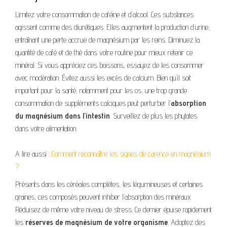
Limitez votre consommation de caféine et d’alcool. Ces substances
agissent comme des diurétiques. Elles augmentent la production d’urine,
entraînant une perte accrue de magnésium par les reins. Diminuez la
quantité de café et de thé dans votre routine pour mieux retenir ce
minéral. Si vous appréciez ces boissons, essayez de les consommer
avec modération. Évitez aussi les excès de calcium. Bien qu’il soit
important pour la santé, notamment pour les os, une trop grande
consommation de suppléments calciques peut perturber l’
absorption
du magnésium dans l’intestin
. Surveillez de plus les phytates
dans votre alimentation.
A lire aussi :
Comment reconnaître les signes de carence en magnésium
?
Présents dans les céréales complètes, les légumineuses et certaines
graines, ces composés peuvent inhiber l’absorption des minéraux.
Réduisez de même votre niveau de stress. Ce dernier épuise rapidement
les
réserves de magnésium de votre organisme
. Adoptez des