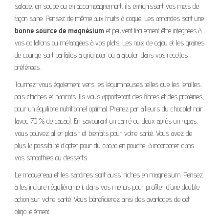
salade, en soupe ou en accompagnement, ils enrichissent vos mets de
façon saine. Pensez de même aux fruits à coque. Les amandes sont une
bonne source de magnésium
et peuvent facilement être intégrées à
vos collations ou mélangées à vos plats. Les noix de cajou et les graines
de courge sont parfaites à grignoter ou à ajouter dans vos recettes
préférées.
Tournez-vous également vers les légumineuses telles que les lentilles,
pois chiches et haricots. Ils vous apporteront des fibres et des protéines,
pour un équilibre nutritionnel optimal. Prenez par ailleurs du chocolat noir
(avec 70 % de cacao). En savourant un carré ou deux après un repas,
vous pouvez allier plaisir et bienfaits pour votre santé. Vous avez de
plus la possibilité d’opter pour du cacao en poudre, à incorporer dans
vos smoothies ou desserts.
Le maquereau et les sardines sont aussi riches en magnésium. Pensez
à les inclure régulièrement dans vos menus pour profiter d’une double
action sur votre santé. Vous bénéficierez ainsi des avantages de cet
oligo-élément.