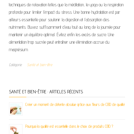
techniques de relaxation telles que la méditation, le yoga ou la respiration
profonde pour limiter l’impact du stress. Une bonne hydratation est par
ailleurs essentielle pour soutenir la digestion et l’absorption des
nutriments. Buvez suffisamment d’eau tout au long de la journée pour
maintenir un équilibre optimal. Évitez enfin les excès de sucre. Une
alimentation trop sucrée peut entraîner une élimination accrue du
magnésium.
Catégorie
Santé et bien-être
SANTÉ ET BIEN-ÊTRE : ARTICLES RÉCENTS
Créer un moment de détente absolue grâce aux fleurs de CBD de qualité
Pourquoi la qualité est essentielle dans le choix de produits CBD ?