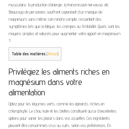
musculaire, la production d’énergie, la transmission nerveuse, etc.
Beaucoup de personnes souffrent cependant d’un manque de
magnésium sans même s’en rendre compte, ressentant des
symptômes tels que la fatigue, les crampes ou l’irritabilité. Quels sont les
moyens simples et naturels pour augmenter votre apport en magnésium
?
Table des matières
[
Afficher
]
Privilégiez les aliments riches en
magnésium dans votre
alimentation
Optez pour les légumes verts, comme les épinards, riches en
chlorophylle. Le chou kale et les blettes constituent aussi d’excellentes
options pour varier les plaisirs dans vos assiettes. Ces ingrédients
peuvent être consommés crus ou cuits, selon vos préférences. En