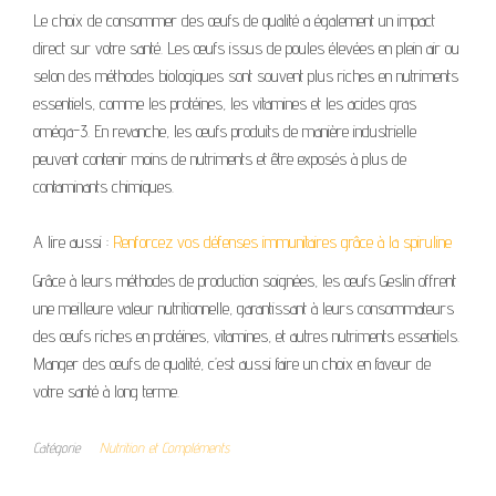
Le choix de consommer des œufs de qualité a également un impact
direct sur votre santé. Les œufs issus de poules élevées en plein air ou
selon des méthodes biologiques sont souvent plus riches en nutriments
essentiels, comme les protéines, les vitamines et les acides gras
oméga-3. En revanche, les œufs produits de manière industrielle
peuvent contenir moins de nutriments et être exposés à plus de
contaminants chimiques.
A lire aussi :
Renforcez vos défenses immunitaires grâce à la spiruline
Grâce à leurs méthodes de production soignées, les œufs Geslin offrent
une meilleure valeur nutritionnelle, garantissant à leurs consommateurs
des œufs riches en protéines, vitamines, et autres nutriments essentiels.
Manger des œufs de qualité, c’est aussi faire un choix en faveur de
votre santé à long terme.
Catégorie
Nutrition et Compléments