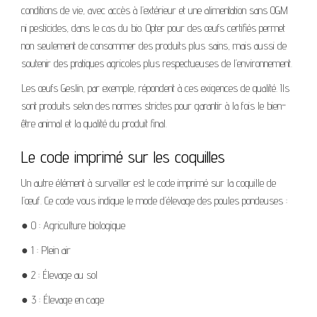
conditions de vie, avec accès à l’extérieur et une alimentation sans OGM
ni pesticides, dans le cas du bio. Opter pour des œufs certifiés permet
non seulement de consommer des produits plus sains, mais aussi de
soutenir des pratiques agricoles plus respectueuses de l’environnement.
Les œufs Geslin, par exemple, répondent à ces exigences de qualité. Ils
sont produits selon des normes strictes pour garantir à la fois le bien-
être animal et la qualité du produit final.
Le code imprimé sur les coquilles
Un autre élément à surveiller est le code imprimé sur la coquille de
l’œuf. Ce code vous indique le mode d’élevage des poules pondeuses :
● 0 : Agriculture biologique
● 1 : Plein air
● 2 : Élevage au sol
● 3 : Élevage en cage