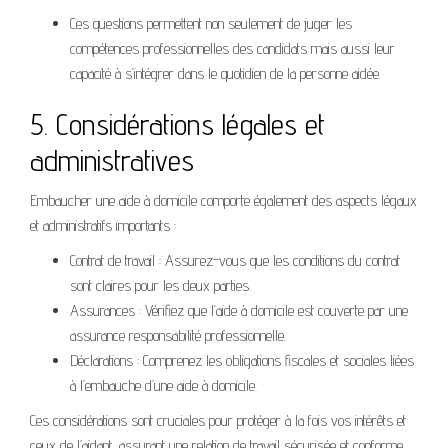
Ces questions permettent non seulement de juger les
compétences professionnelles des candidats mais aussi leur
capacité à s’intégrer dans le quotidien de la personne aidée.
5. Considérations légales et
administratives
Embaucher une aide à domicile comporte également des aspects légaux
et administratifs importants :
Contrat de travail : Assurez-vous que les conditions du contrat
sont claires pour les deux parties.
Assurances : Vérifiez que l’aide à domicile est couverte par une
assurance responsabilité professionnelle.
Déclarations : Comprenez les obligations fiscales et sociales liées
à l’embauche d’une aide à domicile.
Ces considérations sont cruciales pour protéger à la fois vos intérêts et
ceux de l’aidant, assurant une relation de travail sécurisée et conforme