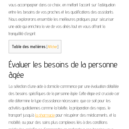
vous accompagner dans ce choix, en mettant l’accent sur l’adéquation
entre les besoins de vos proches et les qualifications des assistants.
Nous explorerons ensemble les meilleures pratiques pour sécuriser
une aide qui enrichira la vie de vos aînés tout en vous offrant la
tranquillité d’esprit.
Table des matières
[
Afficher
]
Évaluer les besoins de la personne
âgée
La sélection d’une aide à domicile commence par une évaluation détaillée
des besoins spécifiques de la personne âgée. Cette étape est cruciale car
elle détermine le type d’assistance nécessaire, que ce soit pour les
activités quotidiennes comme la toilette, la préparation des repas, le
transport jusqu’à
la pharmacie
pour récupérer des médicaments, et la
mobilité, ou pour des soins plus complexes liés à des conditions