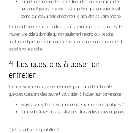
Compatibilité personnelle : La relation entre l’aide à domicile et la
personne âgée est cruciale. Il est important que leur entente soit
bonne, car cela affecte directement le bien-être de votre proche.
En mettant l’accent sur ces critères, vous maximiserez les chances de
trouver une aide à domicile qui non seulement répond aux besoins
médicaux et pratiques mais qui offre également un soutien émotionnel et
social à votre proche.
4. Les questions à poser en
entretien
Lorsque vous rencontrez des candidats pour une aide à domicile,
quelques questions clés peuvent vous aider à évaluer leur convenance :
Pouvez-vous décrire votre expérience avec des cas similaires ?
Comment gérez-vous les situations stressantes ou les urgences
?
Quelles sont vos disponibilités ?