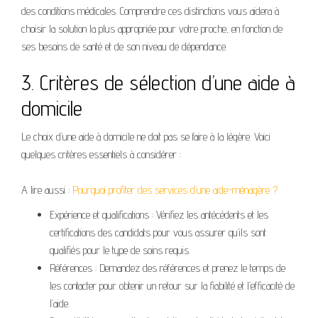
des conditions médicales. Comprendre ces distinctions vous aidera à
choisir la solution la plus appropriée pour votre proche, en fonction de
ses besoins de santé et de son niveau de dépendance.
3. Critères de sélection d’une aide à
domicile
Le choix d’une aide à domicile ne doit pas se faire à la légère. Voici
quelques critères essentiels à considérer :
A lire aussi :
Pourquoi profiter des services d’une aide-ménagère ?
Expérience et qualifications : Vérifiez les antécédents et les
certifications des candidats pour vous assurer qu’ils sont
qualifiés pour le type de soins requis.
Références : Demandez des références et prenez le temps de
les contacter pour obtenir un retour sur la fiabilité et l’efficacité de
l’aide.