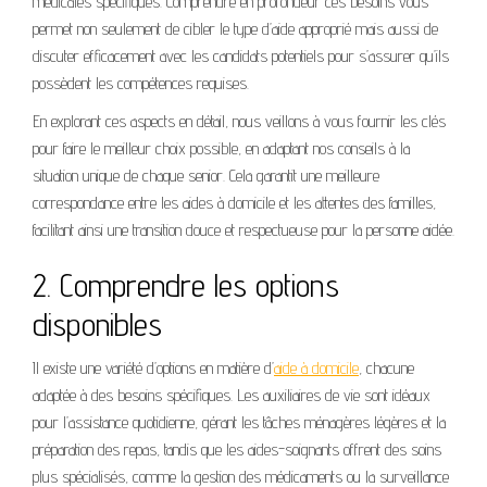
médicales spécifiques. Comprendre en profondeur ces besoins vous
permet non seulement de cibler le type d’aide approprié mais aussi de
discuter efficacement avec les candidats potentiels pour s’assurer qu’ils
possèdent les compétences requises.
En explorant ces aspects en détail, nous veillons à vous fournir les clés
pour faire le meilleur choix possible, en adaptant nos conseils à la
situation unique de chaque senior. Cela garantit une meilleure
correspondance entre les aides à domicile et les attentes des familles,
facilitant ainsi une transition douce et respectueuse pour la personne aidée.
2. Comprendre les options
disponibles
Il existe une variété d’options en matière d’
aide à domicile
, chacune
adaptée à des besoins spécifiques. Les auxiliaires de vie sont idéaux
pour l’assistance quotidienne, gérant les tâches ménagères légères et la
préparation des repas, tandis que les aides-soignants offrent des soins
plus spécialisés, comme la gestion des médicaments ou la surveillance