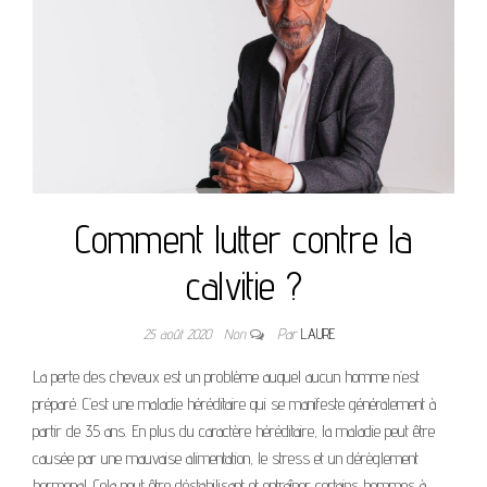
Comment lutter contre la
calvitie ?
25 août 2020
Non
Par
LAURE
La perte des cheveux est un problème auquel aucun homme n’est
préparé. C’est une maladie héréditaire qui se manifeste généralement à
partir de 35 ans. En plus du caractère héréditaire, la maladie peut être
causée par une mauvaise alimentation, le stress et un dérèglement
hormonal. Cela peut être déstabilisant et entraîner certains hommes à