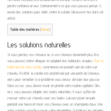
perdre confiance en eux. Contrairement à ce que vous pouvez penser, il
existe des solutions pour lutter contre la calvitie. Découvrez-les dans cet
article.
Table des matières
[
Afficher
]
Les solutions naturelles
Si vous perdez vos cheveux ou si vos cheveux deviennent plus fins,
vous pouvez contre-attaquer en adoptant des habitudes simples.
Pour le
traitement de votre calvitie
, commencez en prenant soin de votre cuir
chevelu. En effet, la calvitie est caractérisée par une perte de cheveux,
alors pour remédier à ce problème vous devez stimuler leur pousse.
Dans ce cas, vous devez revoir en priorité votre routine capillaire. Dès
lors, vous pouvez adopter des huiles naturelles. Il vous suffira de
masser votre cuir chevelu avec ces huiles. Laissez poser ensuite
pendant une heure et rincer vos cheveux avec un shampoing doux. Une
autre solution consiste à revoir votre alimentation. Substituez les aliments