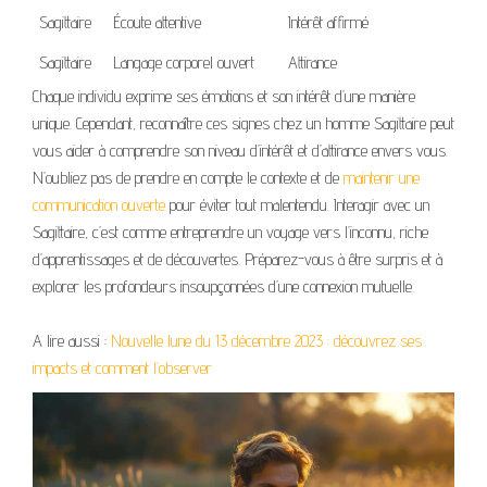
Sagittaire
Écoute attentive
Intérêt affirmé
Sagittaire
Langage corporel ouvert
Attirance
Chaque individu exprime ses émotions et son intérêt d’une manière
unique. Cependant, reconnaître ces signes chez un homme Sagittaire peut
vous aider à comprendre son niveau d’intérêt et d’attirance envers vous.
N’oubliez pas de prendre en compte le contexte et de
maintenir une
communication ouverte
pour éviter tout malentendu. Interagir avec un
Sagittaire, c’est comme entreprendre un voyage vers l’inconnu, riche
d’apprentissages et de découvertes. Préparez-vous à être surpris et à
explorer les profondeurs insoupçonnées d’une connexion mutuelle.
A lire aussi :
Nouvelle lune du 13 décembre 2023 : découvrez ses
impacts et comment l’observer