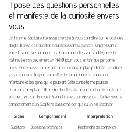
Il pose des questions personnelles
et manifeste de la curiosité envers
vous
Un homme Sagittaire intéressé cherche à vous connaître sur le bout des
doigts. Il pose des questions qui dépassent la surface, s’intéressant à
votre histoire, vos expériences et comment elles vous ont façonné. Ce
trait révèle non seulement un intérêt pour vous en tant que personne
mais dénote aussi une recherche de connexion plus profonde. De nature,
je suis curieux, toujours en quête de comprendre le monde qui
m’entoure et les gens qui le peuplent. Cette curiosité me pousse
également à explorer différentes facettes du bien-être et de la médecine,
en cherchant constamment à enrichir mes connaissances. Ce lien avec le
comportement d’un Sagittaire passionné par quelqu’un est fascinant.
Signe
Comportement
Interprétation
Sagittaire
Questions profondes
Recherche de connexion