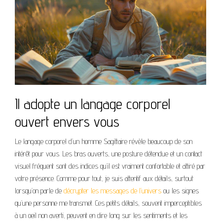
Il adopte un langage corporel
ouvert envers vous
Le langage corporel d’un homme Sagittaire révèle beaucoup de son
intérêt pour vous. Les bras ouverts, une posture détendue et un contact
visuel fréquent sont des indices qu’il est vraiment confortable et attiré par
votre présence. Comme pour tout, je suis attentif aux détails, surtout
lorsqu’on parle de
décrypter les messages de l’univers
ou les signes
qu’une personne me transmet. Ces petits détails, souvent imperceptibles
à un oeil non averti, peuvent en dire long sur les sentiments et les