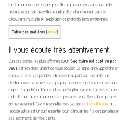
feu. Comprendre ces signes peut être le premier pas vers une belle
histoire, et qui sait, peut-être le début d’un cheminement vers la
découverte mutuelle et l’exploration de profonds liens émotionnels.
Table des matières
[
Afficher
]
Il vous écoute très attentivement
L’un des signes les plus affirmés qu’un
Sagittaire est captivé par
vous
est son désir ardent de vous écouter. Ce signe aime apprendre et
découvrir, et si vos paroles l’intéressent au point où il accorde une
attention quasi exclusive à vos propos, considérez cela comme un indice
majeur. La qualité de l’écoute chez un Sagittaire va au-delà des simples
mots. Il cherche à comprendre vos passions, vos rêves et ce qui vous
anime réellement. Cela me rappelle mes sessions d’
hypnothérapie
, où
l’écoute active est un outil essentiel pour dénouer les fils des pensées et
des sentiments de mes clients.