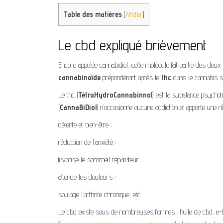
Table des matières
[
Afficher
]
Le cbd expliqué brièvement
Encore appelée cannabidiol, cette molécule fait partie des deux
cannabinoïde
prépondérant après le
thc
dans le cannabis sa
Le thc (
TétraHydroCannabinnol
) est la substance psychotro
(
CannaBiDiol
) n’occasionne aucune addiction et apporte une r
détente et bien-être ;
réduction de l’anxiété ;
favorise le sommeil réparateur ;
atténue les douleurs ;
soulage l’arthrite chronique, etc.
Le cbd existe sous de nombreuses formes : huile de cbd, e-li