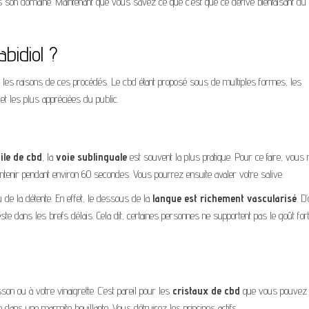
 son domaine. Maintenant que vous savez ce que c’est que ce dérivé bienfaisant du
bidiol ?
 et les raisons de ces procédés. Le cbd étant proposé sous de multiples formes, les
 et les plus appréciées du public.
uile de cbd
, la
voie sublinguale
est souvent la plus pratique. Pour ce faire, vous 
tenir pendant environ 60 secondes. Vous pourrez ensuite avaler votre salive.
de la détente. En effet, le dessous de la
langue est richement vascularisé
. D
ifeste dans les brefs délais. Cela dit, certaines personnes ne supportent pas le goût for
son ou à votre vinaigrette. C’est pareil pour les
cristaux de cbd
que vous pouvez 
e dans une marmite bouillante. Vous détruirez les principes actifs.