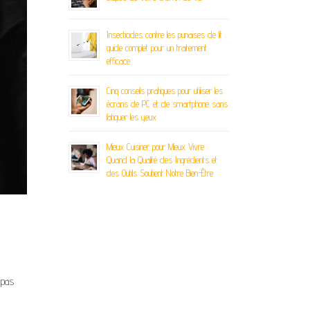
Insecticides contre les punaises de lit :
guide complet pour un traitement
efficace
Cinq conseils pratiques pour utiliser les
écrans de PC et de smartphone sans
fatiguer les yeux
Mieux Cuisiner pour Mieux Vivre :
Quand la Qualité des Ingrédients et
des Outils Soutient Notre Bien-Être
 pas