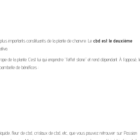
 plus importants constituants de la plante de chanvre. Le
cbd est le deuxième
tiva.
pe de la plante. C’est lui qui engendre ‘’l’effet stone’’ et rend dépendant. À l’opposé, 
ibambelle de bénéfices :
quide, fleur de cbd, cristaux de cbd, etc, que vous pouvez retrouver sur Passion