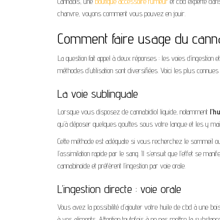
Cannabis, une
boutique accessoire fumeur
et cbd experte dans
chanvre, voyons comment vous pouvez en jouir.
Comment faire usage du canna
La question fait appel à deux réponses : les voies d’ingestion
méthodes d’utilisation sont diversifiées. Voici les plus connues
La voie sublinguale
Lorsque vous disposez de cannabidiol liquide, notamment
l’h
qu’à déposer quelques gouttes sous votre langue et les y main
Cette méthode est adéquate si vous recherchez le sommeil ou 
l’assimilation rapide par le sang. Il s’ensuit que l’effet se man
cannabinoïde et préfèrent l’ingestion par voie orale.
L’ingestion directe : voie orale
Vous avez la possibilité d’ajouter votre huile de cbd à une bois
à vos aliments. Attention toutefois à ne pas mettre la substanc