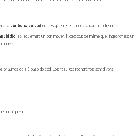
si des
bonbons au cbd
ou des gâteaux et chocolats qui en contiennent.
nnabidiol
est également un bon moyen. Notez tout de même que l’ingestion est un
mmédiats.
 et autres gels à base de cbd. Les résultats recherchés sont divers :
ges de la peau.