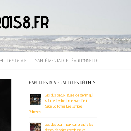
OIS8.FR
BITUDES DE VIE
SANTÉ MENTALE ET ÉMOTIONNELLE
HABITUDES DE VIE : ARTICLES RÉCENTS
Les plus beaux styles de denim qui
subliment votre tenue avec Denim
Selon La Forme Des Jambes –
Reitmans
Les clés pour mieux comprendre les
étapes de votre chemin de vie