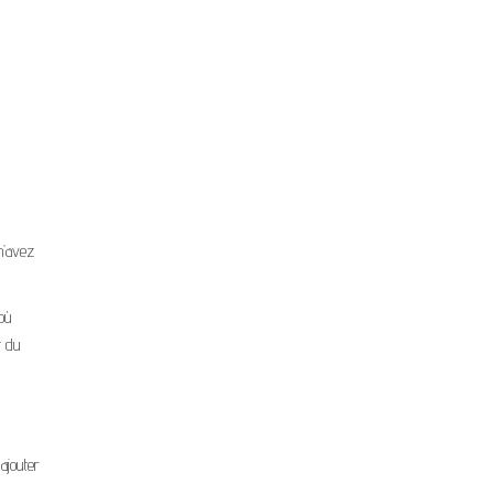
n’avez
’où
t du
ajouter