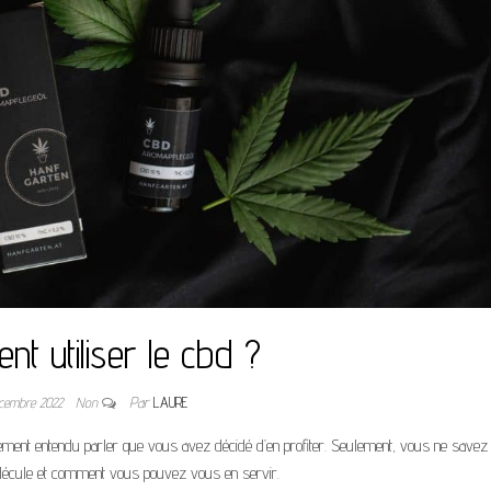
t utiliser le cbd ?
cembre 2022
Non
Par
LAURE
ellement entendu parler que vous avez décidé d’en profiter. Seulement, vous ne savez
 molécule et comment vous pouvez vous en servir.