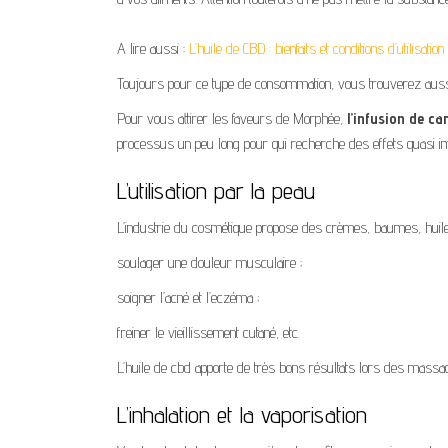
A lire aussi :
L’huile de CBD : bienfaits et conditions d’utilisation
Toujours pour ce type de consommation, vous trouverez aus
Pour vous attirer les faveurs de Morphée,
l’infusion de ca
processus un peu long pour qui recherche des effets quasi i
L’utilisation par la peau
L’industrie du cosmétique propose des crèmes, baumes, huiles
soulager une douleur musculaire ;
soigner l’acné et l’eczéma ;
freiner le vieillissement cutané, etc.
L’huile de cbd apporte de très bons résultats lors des massa
L’inhalation et la vaporisation