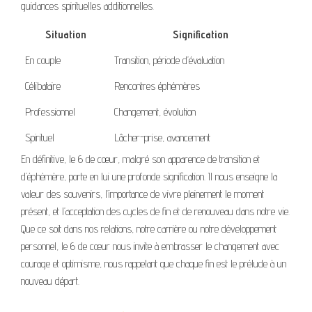
guidances spirituelles additionnelles.
Situation
Signification
En couple
Transition, période d’évaluation
Célibataire
Rencontres éphémères
Professionnel
Changement, évolution
Spirituel
Lâcher-prise, avancement
En définitive, le 6 de cœur, malgré son apparence de transition et
d’éphémère, porte en lui une profonde signification. Il nous enseigne la
valeur des souvenirs, l’importance de vivre pleinement le moment
présent, et l’acceptation des cycles de fin et de renouveau dans notre vie.
Que ce soit dans nos relations, notre carrière ou notre développement
personnel, le 6 de cœur nous invite à embrasser le changement avec
courage et optimisme, nous rappelant que chaque fin est le prélude à un
nouveau départ.