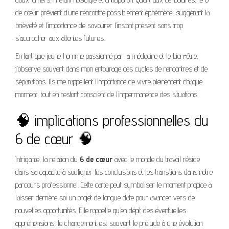
de cœur prévient d’une rencontre possiblement éphémère, suggérant la
brièveté et l’importance de savourer l’instant présent sans trop
s’accrocher aux attentes futures.
En tant que jeune homme passionné par la médecine et le bien-être,
j’observe souvent dans mon entourage ces cycles de rencontres et de
séparations. Ils me rappellent l’importance de vivre pleinement chaque
moment, tout en restant conscient de l’impermanence des situations.
🧠 impIications professionnelles du
6 de cœur 🧠
Intrigante, la relation du
6 de cœur
avec le monde du travail réside
dans sa capacité à souligner les conclusions et les transitions dans notre
parcours professionnel. Cette carte peut symboliser le moment propice à
laisser derrière soi un projet de longue date pour avancer vers de
nouvelles opportunités. Elle rappelle qu’en dépit des éventuelles
appréhensions, le changement est souvent le prélude à une évolution