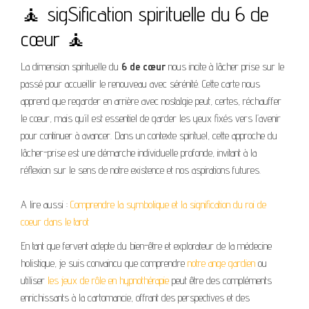
🧘 sigSification spirituelle du 6 de
cœur 🧘
La dimension spirituelle du
6 de cœur
nous incite à lâcher prise sur le
passé pour accueillir le renouveau avec sérénité. Cette carte nous
apprend que regarder en arrière avec nostalgie peut, certes, réchauffer
le cœur, mais qu’il est essentiel de garder les yeux fixés vers l’avenir
pour continuer à avancer. Dans un contexte spirituel, cette approche du
lâcher-prise est une démarche individuelle profonde, invitant à la
réflexion sur le sens de notre existence et nos aspirations futures.
A lire aussi :
Comprendre la symbolique et la signification du roi de
coeur dans le tarot
En tant que fervent adepte du bien-être et explorateur de la médecine
holistique, je suis convaincu que comprendre
notre ange gardien
ou
utiliser
les jeux de rôle en hypnothérapie
peut être des compléments
enrichissants à la cartomancie, offrant des perspectives et des