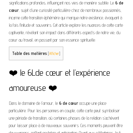
significations profondes, influençant nos vies de manière subtile. Le
6 de
cœur
, sujet d’une curiosité particulière chez de nombreux passionnés,
incarne cette transition éphémère qui marque notre existence, évoquant à
la fois finitude et souvenirs. Cet article explore les nuances de cette carte
captivante, révélant son impact dans différents aspects de notre vie, du
cœur au travail, en passant par son essence spirituelle.
Table des matières
[
Afficher
]
❤️ le 6Lde cœur et l’expérience
amoureuse ❤️
Dans le domaine de l’amour, le
6 de cœur
occupe une place
particulière. Pour les personnes en couple, cette carte peut symboliser
une période de transition, où certaines phases de la relation s’achèvent
pour laisser place à de nouveaux souvenirs. Ces moments peuvent être
doux-amers, mêlant nostalgie et anticipation. Quant aux célibataires, le 6