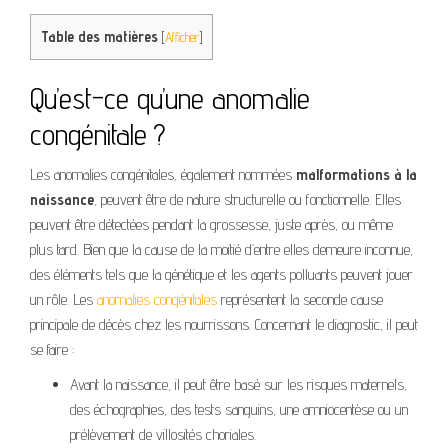
Table des matières
[
Afficher
]
Qu’est-ce qu’une anomalie
congénitale ?
Les anomalies congénitales, également nommées
malformations à la
naissance
, peuvent être de nature structurelle ou fonctionnelle. Elles
peuvent être détectées pendant la grossesse, juste après, ou même
plus tard. Bien que la cause de la moitié d’entre elles demeure inconnue,
des éléments tels que la génétique et les agents polluants peuvent jouer
un rôle. Les
anomalies congénitales
représentent la seconde cause
principale de décès chez les nourrissons. Concernant le diagnostic, il peut
se faire :
Avant la naissance, il peut être basé sur les risques maternels,
des échographies, des tests sanguins, une amniocentèse ou un
prélèvement de villosités choriales.