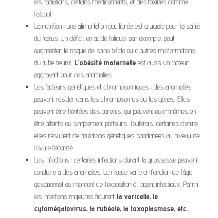
les radiations, certains médicaments, et des toxines comme
l’alcool.
La nutrition : une alimentation équilibrée est cruciale pour la santé
du fœtus. Un déficit en acide folique, par exemple, peut
augmenter le risque de spina bifida ou d’autres malformations
du tube neural.
L’obésité maternelle
est aussi un facteur
aggravant pour ces anomalies.
Les facteurs génétiques et chromosomiques : des anomalies
peuvent résider dans les chromosomes ou les gènes. Elles
peuvent être héritées des parents, qui peuvent eux-mêmes en
être atteints ou simplement porteurs. Toutefois, certaines d’entre
elles résultent de mutations génétiques spontanées au niveau de
l’ovule fécondé.
Les infections : certaines infections durant la grossesse peuvent
conduire à des anomalies. Le risque varie en fonction de l’âge
gestationnel au moment de l’exposition à l’agent infectieux. Parmi
les infections majeures figurent
la varicelle, le
cytomégalovirus, la rubéole, la toxoplasmose, etc.