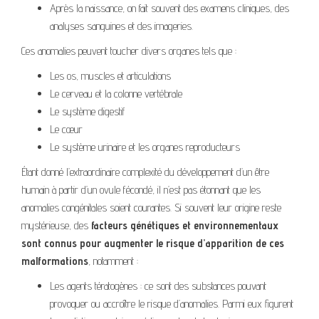
Après la naissance, on fait souvent des examens cliniques, des
analyses sanguines et des imageries.
Ces anomalies peuvent toucher divers organes tels que :
Les os, muscles et articulations
Le cerveau et la colonne vertébrale
Le système digestif
Le cœur
Le système urinaire et les organes reproducteurs
Étant donné l’extraordinaire complexité du développement d’un être
humain à partir d’un ovule fécondé, il n’est pas étonnant que les
anomalies congénitales soient courantes. Si souvent leur origine reste
mystérieuse, des
facteurs génétiques et environnementaux
sont connus pour augmenter le risque d’apparition de ces
malformations
, notamment :
Les agents tératogènes : ce sont des substances pouvant
provoquer ou accroître le risque d’anomalies. Parmi eux figurent