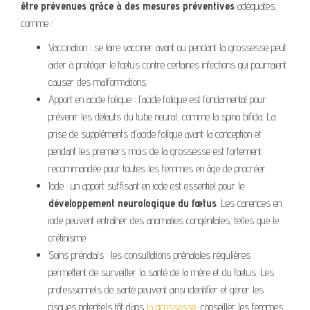
être prévenues grâce à des mesures préventives
adéquates,
comme :
Vaccination : se faire vacciner avant ou pendant la grossesse peut
aider à protéger le fœtus contre certaines infections qui pourraient
causer des malformations.
Apport en acide folique : l’acide folique est fondamental pour
prévenir les défauts du tube neural, comme la spina bifida. La
prise de suppléments d’acide folique avant la conception et
pendant les premiers mois de la grossesse est fortement
recommandée pour toutes les femmes en âge de procréer.
Iode : un apport suffisant en iode est essentiel pour le
développement neurologique du fœtus
. Les carences en
iode peuvent entraîner des anomalies congénitales, telles que le
crétinisme.
Soins prénatals : les consultations prénatales régulières
permettent de surveiller la santé de la mère et du fœtus. Les
professionnels de santé peuvent ainsi identifier et gérer les
risques potentiels tôt dans
la grossesse
, conseiller les femmes