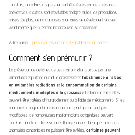
Toutefois, si certains risques peuvent être évités par des mesures
préventives, d’autres sont inévitables malgré toutes les précautions
prises. De plus, de nombreuses anomalies se développent souvent
avant même que la femme ne découvre sa grossesse.
A lire aussi :
Quels sont les facteurs de problèmes de santé?
Comment s’en prémunir ?
La prévention de certaines de ces malformations passe par une
alimentation équilibrée durant la grossesse et
l’abstinence à l’alcool,
en évitant les radiations et la consommation de certains
médicaments inadaptés à la grossesse
. Certaines d’entre elles
peuvent être traitées chirurgicalement ou à l’aide de médicaments. Si les
anomalies d’origine chromosomique ou génétique ne sont pas
modifiables, de nombreuses malformations congénitales peuvent
toutefois bénéficier d’interventions thérapeutiques. Bien que toutes les
anomalies congénitales ne puissent être évitées,
certaines peuvent