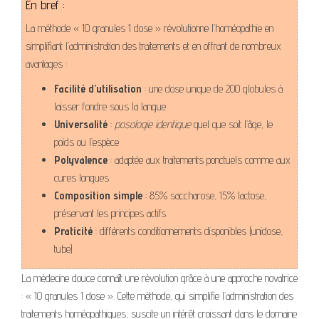
En bref :
La méthode « 10 granules 1 dose » révolutionne l’homéopathie en
simplifiant l’administration des traitements et en offrant de nombreux
avantages :
Facilité d’utilisation
: une dose unique de 200 globules à
laisser fondre sous la langue
Universalité
:
posologie identique
quel que soit l’âge, le
poids ou l’espèce
Polyvalence
: adaptée aux traitements ponctuels comme aux
cures longues
Composition simple
: 85% saccharose, 15% lactose,
préservant les principes actifs
Praticité
: différents conditionnements disponibles (unidose,
tube)
La médecine douce connaît une révolution grâce à une approche novatrice
: « 10 granules 1 dose ». Cette méthode, qui simplifie l’administration des
traitements homéopathiques, suscite un intérêt croissant dans le domaine