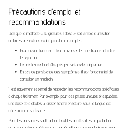
Précautions d’emploi et
recommandations
Bien que la méthode « 10 granules 1 dose » soit simple d’utilisation,
certaines précautions sont à prendre en compte :
Pour ouvrir l’unidose, il faut renverser le tube, tourner et retirer
le capuchon.
Le médicament doit être pris par voie orale uniquement.
En cas de persistance des symptômes, il est fondamental de
consulter un médecin.
Il est également essentiel de respecter les recommandations spécifiques
à chaque traitement. Par exemple, pour des prises uniques et espacées,
une dose de globules à laisser fondre en totalité sous la langue est
généralement suffisante.
Pour les personnes souffrant de troubles auditifs, il est important de
noter que certains médicaments homéopathiques peuvent interagir avec