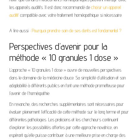
les appareils auditifs. Il est donc recommandé de
choisir un appareil
auditif
compatible avec votre traitement homéopathique si nécessaire.
A lire aussi :
Pourquoi prendre soin de ses dents est fondamental ?
Perspectives d’avenir pour la
méthode « 10 granules 1 dose »
L’approche « 10 granules 1 dose » ouvre de nouvelles perspectives
dans le domaine de la médecine douce. Sa simplicité d’utilisation et son
adaptabilité à différents publics en font une méthode prometteuse pour
l’avenir de l’homéopathie.
En revanche, des recherches supplémentaires sont nécessaires pour
évaluer pleinement l’efficacité de cette méthode sur le long terme et pour
différentes pathologies. Les praticiens et les chercheurs continuent
d’explorer les possibilités offertes par cette approche novatrice, en
espérant qu’elle puisse contribuer à une meilleure prise en charge des