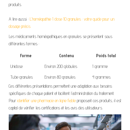
produits.
A lire aussi :
L’homéopathie 1 dose 10 granules : votre guide pour un
dosage précis
Les médicaments homéopathiques en granules se présentent sous
différentes formes :
Forme
Contenu
Poids total
Unidose
Environ 200 globules
1 gramme
Tube granules
Environ 80 granules
4 grammes
Ces différentes présentations permettent une adaptation aux besoins
spécifiques de chaque patient et facilitent l’administration du traitement.
Pour
identifier une pharmacie en ligne fiable
proposant ces produits, il est
capital de vérifier les certifications et les avis des utilisateurs.