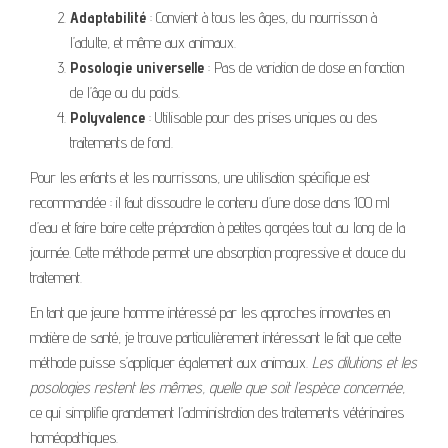
Adaptabilité
: Convient à tous les âges, du nourrisson à
l’adulte, et même aux animaux.
Posologie universelle
: Pas de variation de dose en fonction
de l’âge ou du poids.
Polyvalence
: Utilisable pour des prises uniques ou des
traitements de fond.
Pour les enfants et les nourrissons, une utilisation spécifique est
recommandée : il faut dissoudre le contenu d’une dose dans 100 ml
d’eau et faire boire cette préparation à petites gorgées tout au long de la
journée. Cette méthode permet une absorption progressive et douce du
traitement.
En tant que jeune homme intéressé par les approches innovantes en
matière de santé, je trouve particulièrement intéressant le fait que cette
méthode puisse s’appliquer également aux animaux.
Les dilutions et les
posologies restent les mêmes, quelle que soit l’espèce concernée
,
ce qui simplifie grandement l’administration des traitements vétérinaires
homéopathiques.