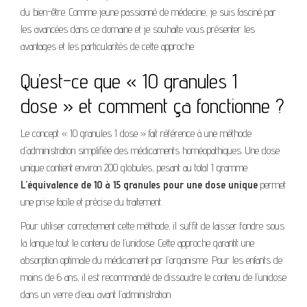
du bien-être. Comme jeune passionné de médecine, je suis fasciné par
les avancées dans ce domaine et je souhaite vous présenter les
avantages et les particularités de cette approche.
Qu’est-ce que « 10 granules 1
dose » et comment ça fonctionne ?
Le concept « 10 granules 1 dose » fait référence à une méthode
d’administration simplifiée des médicaments homéopathiques. Une dose
unique contient environ 200 globules, pesant au total 1 gramme.
L’équivalence de 10 à 15 granules pour une dose unique
permet
une prise facile et précise du traitement.
Pour utiliser correctement cette méthode, il suffit de laisser fondre sous
la langue tout le contenu de l’unidose. Cette approche garantit une
absorption optimale du médicament par l’organisme. Pour les enfants de
moins de 6 ans, il est recommandé de dissoudre le contenu de l’unidose
dans un verre d’eau avant l’administration.