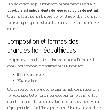
L’un des aspects les plus intéressants de cette méthode est que
la
posologie est indépendante de l’âge et du poids du patient
.
Cela simplifie grandement la prescription et l’utilisation des traitements
homéopathiques, que ce soit pour les adultes, les enfants ou même les
animaux.
Composition et formes des
granules homéopathiques
Les granules et globules utilisés dans la méthode « 10 granules 1
dose » sont composés principalement de deux ingrédients :
85% de saccharose
15% de lactose
Cette composition permet une conservation optimale des principes actifs
homéopathiques tout en facilitant leur absorption par l’organisme. Il est
crucial de noter que les personnes intolérantes au lactose ou suivant un
régime particulier doivent être vigilantes quant à la consommation de ces