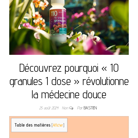
Découvrez pourquoi « 10
granules 1 dose » révolutionne
la médecine douce
25 août 2024
Non
Par
BASTIEN
Table des matières
[
Afficher
]