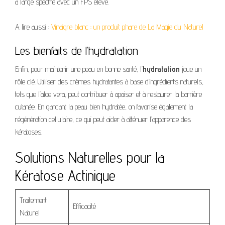
à large spectre avec un FPS élevé.
A lire aussi :
Vinaigre blanc : un produit phare de La Magie du Naturel
Les bienfaits de l’hydratation
Enfin, pour maintenir une peau en bonne santé, l’
hydratation
joue un
rôle clé. Utiliser des crèmes hydratantes à base d’ingrédients naturels,
tels que l’aloe vera, peut contribuer à apaiser et à restaurer la barrière
cutanée. En gardant la peau bien hydratée, on favorise également la
régénération cellulaire, ce qui peut aider à atténuer l’apparence des
kératoses.
Solutions Naturelles pour la
Kératose Actinique
Traitement
Efficacité
Naturel