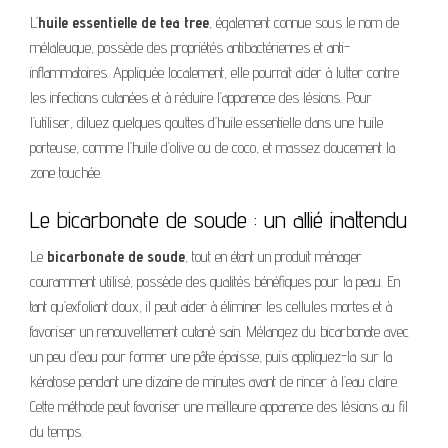
L’
huile essentielle de tea tree
, également connue sous le nom de
mélaleuque, possède des propriétés antibactériennes et anti-
inflammatoires. Appliquée localement, elle pourrait aider à lutter contre
les infections cutanées et à réduire l’apparence des lésions. Pour
l’utiliser, diluez quelques gouttes d’huile essentielle dans une huile
porteuse, comme l’huile d’olive ou de coco, et massez doucement la
zone touchée.
Le bicarbonate de soude : un allié inattendu
Le
bicarbonate de soude
, tout en étant un produit ménager
couramment utilisé, possède des qualités bénéfiques pour la peau. En
tant qu’exfoliant doux, il peut aider à éliminer les cellules mortes et à
favoriser un renouvellement cutané sain. Mélangez du bicarbonate avec
un peu d’eau pour former une pâte épaisse, puis appliquez-la sur la
kératose pendant une dizaine de minutes avant de rincer à l’eau claire.
Cette méthode peut favoriser une meilleure apparence des lésions au fil
du temps.