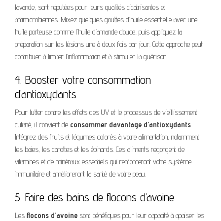
lavande, sont réputées pour leurs qualités cicatrisantes et
antimicrobiennes. Mixez quelques gouttes d’huile essentielle avec une
huile porteuse comme l’huile d’amande douce, puis appliquez la
préparation sur les lésions une à deux fois par jour. Cette approche peut
contribuer à limiter l’inflammation et à stimuler la guérison.
4. Booster votre consommation
d’antioxydants
Pour lutter contre les effets des UV et le processus de vieillissement
cutané, il convient de
consommer davantage d’antioxydants
.
Intégrez des fruits et légumes colorés à votre alimentation, notamment
les baies, les carottes et les épinards. Ces aliments regorgent de
vitamines et de minéraux essentiels qui renforceront votre système
immunitaire et amélioreront la santé de votre peau.
5. Faire des bains de flocons d’avoine
Les
flocons d’avoine
sont bénéfiques pour leur capacité à apaiser les