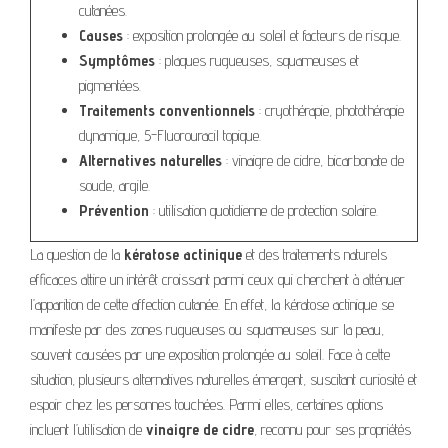
cutanées.
Causes
: exposition prolongée au soleil et facteurs de risque.
Symptômes
: plaques rugueuses, squameuses et
pigmentées.
Traitements conventionnels
: cryothérapie, photothérapie
dynamique, 5-Fluorouracil topique.
Alternatives naturelles
: vinaigre de cidre, bicarbonate de
soude, argile.
Prévention
: utilisation quotidienne de protection solaire.
La question de la
kératose actinique
et des traitements naturels
efficaces attire un intérêt croissant parmi ceux qui cherchent à atténuer
l’apparition de cette affection cutanée. En effet, la kératose actinique se
manifeste par des zones rugueuses ou squameuses sur la peau,
souvent causées par une exposition prolongée au soleil. Face à cette
situation, plusieurs alternatives naturelles émergent, suscitant curiosité et
espoir chez les personnes touchées. Parmi elles, certaines options
incluent l’utilisation de
vinaigre de cidre
, reconnu pour ses propriétés