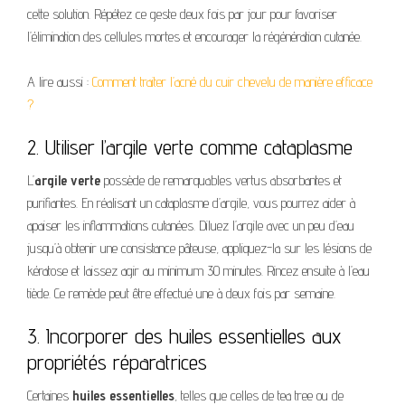
cette solution. Répétez ce geste deux fois par jour pour favoriser
l’élimination des cellules mortes et encourager la régénération cutanée.
A lire aussi :
Comment traiter l’acné du cuir chevelu de manière efficace
?
2. Utiliser l’argile verte comme cataplasme
L’
argile verte
possède de remarquables vertus absorbantes et
purifiantes. En réalisant un cataplasme d’argile, vous pourrez aider à
apaiser les inflammations cutanées. Diluez l’argile avec un peu d’eau
jusqu’à obtenir une consistance pâteuse, appliquez-la sur les lésions de
kératose et laissez agir au minimum 30 minutes. Rincez ensuite à l’eau
tiède. Ce remède peut être effectué une à deux fois par semaine.
3. Incorporer des huiles essentielles aux
propriétés réparatrices
Certaines
huiles essentielles
, telles que celles de tea tree ou de