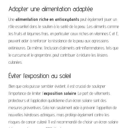
Adopter une alimentation adaptée
Une
alimentation riche en antioxydants
peut également jouer un
rôle essentiel dans le soutien à la santé de la peau. Les aliments comme
les fruits et légumes frais, en particulier ceux riches en vitamines C et E,
peuvent aider à renforcer la résistance de la peau aux agressions
extérieures. De même, l’inclusion d’aliments anti-inflammatoires, tels que
le curcuma et le gingembre, peut contribuer à réduire les lésions
cutanées.
Éviter l’exposition au soleil
Bien que cela puisse sembler évident, il est crucial de souligner
l’importance de limiter l’
exposition solaire
. Le port de vêtements
protecteurs et l’application quotidienne d’un écran solaire sont des
mesures préventives. Cela non seulement aide à prévenir l’apparition de
nouvelles kératoses actiniques, mais protège également contre les
risques de cancer cutané. Il est recommandé de choisir un écran solaire