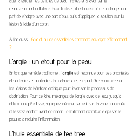
aider à exfolier les cellules de peau mortes et à favoriser le
renouvellement cellulaire. Pour l’utiliser, il est conseillé de mélanger une
part de vinaigre avec une part d’eau, puis d’appliquer la solution sur la
lésion à l’aide d’un coton.
A lire aussi :
Gale et huiles essentielles comment soulager efficacement
?
L’argile : un atout pour la peau
En tant que remède traditionnel, l’
argile
est reconnue pour ses propriétés
absorbantes et purifiantes. En cataplasme, elle peut être appliquée sur
les lésions de kératose actinique pour favoriser le processus de
cicatrisation. Pour ce faire, mélangez de l’argile avec de l’eau jusqu’à
obtenir une pâte lisse, appliquez généreusement sur la zone concernée
et laissez sécher avant de rincer. Ce traitement contribue à apaiser la
peau et à réduire l’inflammation.
L’huile essentielle de tea tree