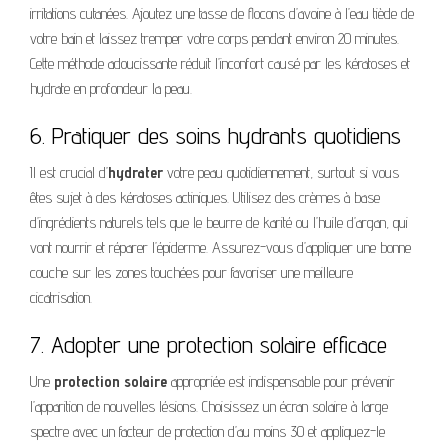
irritations cutanées. Ajoutez une tasse de flocons d’avoine à l’eau tiède de
votre bain et laissez tremper votre corps pendant environ 20 minutes.
Cette méthode adoucissante réduit l’inconfort causé par les kératoses et
hydrate en profondeur la peau.
6. Pratiquer des soins hydrants quotidiens
Il est crucial d’
hydrater
votre peau quotidiennement, surtout si vous
êtes sujet à des kératoses actiniques. Utilisez des crèmes à base
d’ingrédients naturels tels que le beurre de karité ou l’huile d’argan, qui
vont nourrir et réparer l’épiderme. Assurez-vous d’appliquer une bonne
couche sur les zones touchées pour favoriser une meilleure
cicatrisation.
7. Adopter une protection solaire efficace
Une
protection solaire
appropriée est indispensable pour prévenir
l’apparition de nouvelles lésions. Choisissez un écran solaire à large
spectre avec un facteur de protection d’au moins 30 et appliquez-le