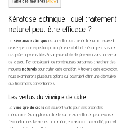
Table des matières
[
Afficher
]
Kératose actinique : quel traitement
naturel peut être efficace ?
La
kératose actinique
est une affection cutanée fréquente, souvent
causée par une exposition prolongée au soleil. Cette lésion peut susciter
des préoccupations liées à son potentiel de dégénération vers un cancer
de la peau. Par conséquent, de nombreuses personnes cherchent des
moyens
naturels
pour traiter cette condition. À travers cette exploration,
nous examinerons plusieurs options qui pourraient offrir une alternative
aux traitements conventionnels.
Les vertus du vinaigre de cidre
Le
vinaigre de cidre
est souvent vanté pour ses propriétés
médicinales. Son application directe sur la zone affectée peut favoriser
l’élimination des kératoses. Ce remède, en raison de son acidité, pourrait