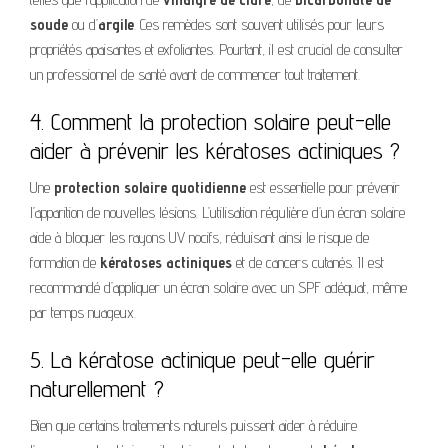
soude
ou d’
argile
. Ces remèdes sont souvent utilisés pour leurs
propriétés apaisantes et exfoliantes. Pourtant, il est crucial de consulter
un professionnel de santé avant de commencer tout traitement.
4. Comment la protection solaire peut-elle
aider à prévenir les kératoses actiniques ?
Une
protection solaire quotidienne
est essentielle pour prévenir
l’apparition de nouvelles lésions. L’utilisation régulière d’un écran solaire
aide à bloquer les rayons UV nocifs, réduisant ainsi le risque de
formation de
kératoses actiniques
et de cancers cutanés. Il est
recommandé d’appliquer un écran solaire avec un SPF adéquat, même
par temps nuageux.
5. La kératose actinique peut-elle guérir
naturellement ?
Bien que certains traitements naturels puissent aider à réduire