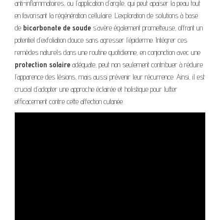
anti-inflammatoires, ou l’application d’argile, qui peut apaiser la peau tout
en favorisant la régénération cellulaire. L’exploration de solutions à base
de
bicarbonate de soude
s’avère également prometteuse, offrant un
potentiel d’exfoliation douce sans agresser l’épiderme. Intégrer ces
remèdes naturels dans une routine quotidienne, en conjonction avec une
protection solaire
adéquate, peut non seulement contribuer à réduire
l’apparence des lésions, mais aussi prévenir leur récurrence. Ainsi, il est
crucial d’adopter une approche éclairée et holistique pour lutter
efficacement contre cette affection cutanée.