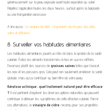
généreusement sur la peau exposée avant toute exposition au soleil.
Répétez l’application toutes les deux heures, surtout après la baignade
ou une transpiration excessive.
A lire aussi :
Le vinaigre de Miel : L’ingrédient secret pour des plats
sains et délicieux
8. Surveiller vos habitudes alimentaires
Les habitudes alimentaires jouent un rôle clé dans la gestion de la santé
cutanée. Évitez les aliments transformés riches en sucres raffinés.
Favorisez plutôt des sources de
graisses saines
telles que l’avocat,
les noix et les poissons gras. Cela peut non seulement améliorer la santé
globale, mais aussi contribuer au bien-être de votre peau.
Kératose actinique : quel traitement naturel peut être efficace
?
Il est pertinent d’explorer les diverses options naturelles qui peuvent
contribuer à atténuer les symptômes de cette affection cutanée. Parmi
ces alternatives, le
vinaigre de cidre
, reconnu pour ses propriétés