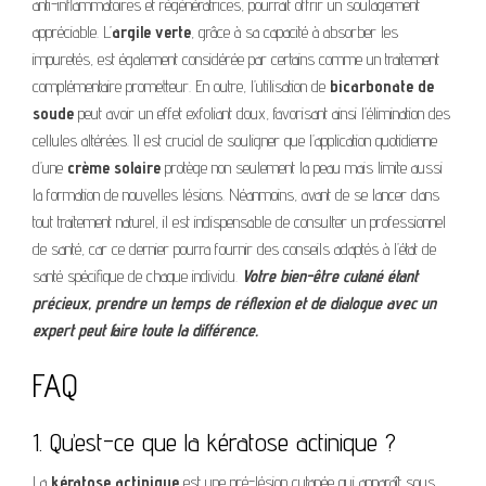
anti-inflammatoires et régénératrices, pourrait offrir un soulagement
appréciable. L’
argile verte
, grâce à sa capacité à absorber les
impuretés, est également considérée par certains comme un traitement
complémentaire prometteur. En outre, l’utilisation de
bicarbonate de
soude
peut avoir un effet exfoliant doux, favorisant ainsi l’élimination des
cellules altérées. Il est crucial de souligner que l’application quotidienne
d’une
crème solaire
protège non seulement la peau mais limite aussi
la formation de nouvelles lésions. Néanmoins, avant de se lancer dans
tout traitement naturel, il est indispensable de consulter un professionnel
de santé, car ce dernier pourra fournir des conseils adaptés à l’état de
santé spécifique de chaque individu.
Votre bien-être cutané étant
précieux, prendre un temps de réflexion et de dialogue avec un
expert peut faire toute la différence.
FAQ
1. Qu’est-ce que la kératose actinique ?
La
kératose actinique
est une pré-lésion cutanée qui apparaît sous