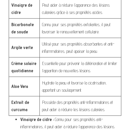
Vinaigre de
Peut aider à réduire l’apparence des lésions
cidre
cutanées grâce à ses propriétés acides.
Bicarbonate
Connu pour ses propriétés exfoliantes, il peut
de soude
favoriser le renouvellement cellulaire.
Utilisé pour ses propriétés absorbantes et anti-
Argile verte
inflammatoires, peut apaiser la peau.
Crème solaire
Essentielle pour prévenir la détérioration et limiter
quotidienne
l’apparition de nouvelles lésions.
Hydrate la peau et favorise la cicatrisation,
Aloe Vera
apportant un soulagement.
Extrait de
Possède des propriétés anti-inflammatoires et
curcuma
peut aider à réduire les lésions cutanées.
Vinaigre de cidre :
Connu pour ses propriétés anti-
inflammatoires, il peut aider à réduire l’apparence des lésions.