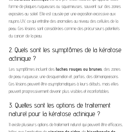
forme de plaques rugueuses ou squameuses, souvent sur des zones
exposées au soleil. Elle est causée par une exposition excessive aux
rayons UV, ce qui entraîne des anomalies au niveau des cellules de la
peau. Ces lésions sont considérées comme des précurseurs potentiels
du cancer de la peau.
2. Quels sont les symptômes de la kératose
actinique ?
Les symptômes incluent des
taches rouges ou brunes
, des zones
de peau rugueuse, une desquamation et, parfois, des démangeaisons.
Ces lésions peuvent être asymptomatiques à leurs débuts, mais elles
peuvent progressivement devenir plus visibles et inconfortables.
3. Quelles sont les options de traitement
naturel pour la kératose actinique ?
Il existe plusieurs options de traitement naturel qui peuvent être efficaces,
telles que l’application de
vinaigre de cidre
, de
bicarbonate de