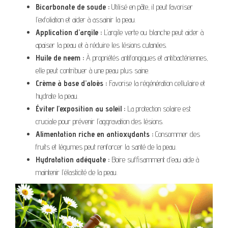
Bicarbonate de soude :
Utilisé en pâte, il peut favoriser
l’exfoliation et aider à assainir la peau.
Application d’argile :
L’argile verte ou blanche peut aider à
apaiser la peau et à réduire les lésions cutanées.
Huile de neem :
À propriétés antifongiques et antibactériennes,
elle peut contribuer à une peau plus saine.
Crème à base d’aloès :
Favorise la régénération cellulaire et
hydrate la peau.
Éviter l’exposition au soleil :
La protection solaire est
cruciale pour prévenir l’aggravation des lésions.
Alimentation riche en antioxydants :
Consommer des
fruits et légumes peut renforcer la santé de la peau.
Hydratation adéquate :
Boire suffisamment d’eau aide à
maintenir l’élasticité de la peau.