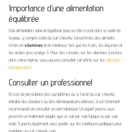
Importance d’une alimentation
équilibrée
Une alimentation saine et équilibrée joue un rôle crucial dans la santé de
la peau, y compris celle du cuir chevelu. Consommez des aliments
riches en
vitamines
et en minéraux, tels que les fruits, les légumes et
les acides gras oméga-3. Pour des conseils sur les vitamines à inclure
dans votre régime, vous pouvez consulter cet article sur les
vitamines
indispensables
.
Consulter un professionnel
En cas de persistance des symptômes ou si l’acné du cuir chevelu
entraîne des douleurs ou des démangeaisons intenses, il est fortement
recommandé de consulter un dermatologue. Un expert pourra vous
prescrire un traitement adapté, que ce soit par voie topique ou par voie
orale. Il pourra également vous guider sur les meilleures pratiques pour
maintenir un cuir chevelu sain.