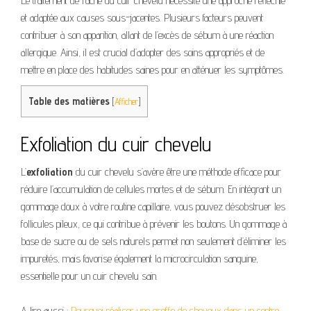
Le traitement de l’acné du cuir chevelu nécessite une approche réfléchie
et adaptée aux causes sous-jacentes. Plusieurs facteurs peuvent
contribuer à son apparition, allant de l’excès de sébum à une réaction
allergique. Ainsi, il est crucial d’adopter des soins appropriés et de
mettre en place des habitudes saines pour en atténuer les symptômes.
Table des matières
[
Afficher
]
Exfoliation du cuir chevelu
L’
exfoliation
du cuir chevelu s’avère être une méthode efficace pour
réduire l’accumulation de cellules mortes et de sébum. En intégrant un
gommage doux à votre routine capillaire, vous pouvez désobstruer les
follicules pileux, ce qui contribue à prévenir les boutons. Un gommage à
base de sucre ou de sels naturels permet non seulement d’éliminer les
impuretés, mais favorise également la microcirculation sanguine,
essentielle pour un cuir chevelu sain.
A lire aussi :
Pourquoi réaliser une greffe de cheveux dans un centre