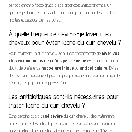
est également efficace grâce à ses propriétés antibactériennes. Un
gommage doux peut aussi être bénéfique pour éliminer les cellules
mortes et désobstruer les pores.
À quelle fréquence devrais-je laver mes
cheveux pour éviter l’acné du cuir chevelu ?
Pour maintenir un cuir chevelu sain, il est recommandé de
laver vos
cheveux au moins deux fois par semaine
avec un shampooing
doux, de préférence
hypoallergénique
ou
antipelliculaire
. Évitez
de les laver trop souvent pour ne pas provoquer une surproduction de
sébum, ce qui pourrait aggraver l’acné.
Les antibiotiques sont-ils nécessaires pour
traiter l’acné du cuir chevelu ?
Dans certains cas d’
acné sévère
du cuir chevelu, des traitements
oraux comme des antibiotiques peuvent être prescrits pour contrôler
l’inflammation et les infections. Cependant, il est toujours préférable