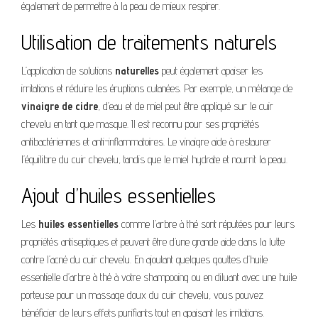
également de permettre à la peau de mieux respirer.
Utilisation de traitements naturels
L’application de solutions
naturelles
peut également apaiser les
irritations et réduire les éruptions cutanées. Par exemple, un mélange de
vinaigre de cidre
, d’eau et de miel peut être appliqué sur le cuir
chevelu en tant que masque. Il est reconnu pour ses propriétés
antibactériennes et anti-inflammatoires. Le vinaigre aide à restaurer
l’équilibre du cuir chevelu, tandis que le miel hydrate et nourrit la peau.
Ajout d’huiles essentielles
Les
huiles essentielles
comme l’arbre à thé sont réputées pour leurs
propriétés antiseptiques et peuvent être d’une grande aide dans la lutte
contre l’acné du cuir chevelu. En ajoutant quelques gouttes d’huile
essentielle d’arbre à thé à votre shampooing ou en diluant avec une huile
porteuse pour un massage doux du cuir chevelu, vous pouvez
bénéficier de leurs effets purifiants tout en apaisant les irritations.