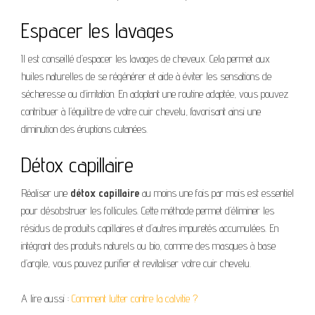
Espacer les lavages
Il est conseillé d’espacer les lavages de cheveux. Cela permet aux
huiles naturelles de se régénérer et aide à éviter les sensations de
sécheresse ou d’irritation. En adoptant une routine adaptée, vous pouvez
contribuer à l’équilibre de votre cuir chevelu, favorisant ainsi une
diminution des éruptions cutanées.
Détox capillaire
Réaliser une
détox capillaire
au moins une fois par mois est essentiel
pour désobstruer les follicules. Cette méthode permet d’éliminer les
résidus de produits capillaires et d’autres impuretés accumulées. En
intégrant des produits naturels ou bio, comme des masques à base
d’argile, vous pouvez purifier et revitaliser votre cuir chevelu.
A lire aussi :
Comment lutter contre la calvitie ?