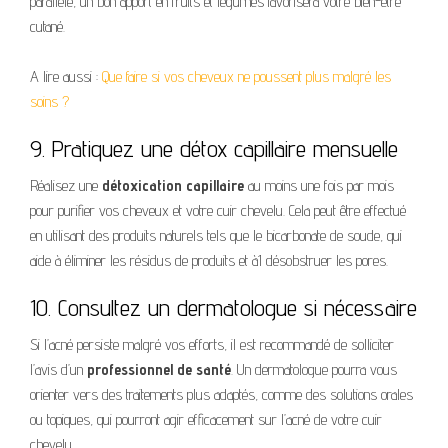
parallèle, un bon apport en fruits et légumes favorisera votre bien-être
cutané.
A lire aussi :
Que faire si vos cheveux ne poussent plus malgré les
soins ?
9. Pratiquez une détox capillaire mensuelle
Réalisez une
détoxication capillaire
au moins une fois par mois
pour purifier vos cheveux et votre cuir chevelu. Cela peut être effectué
en utilisant des produits naturels tels que le bicarbonate de soude, qui
aide à éliminer les résidus de produits et à1 désobstruer les pores.
10. Consultez un dermatologue si nécessaire
Si l’acné persiste malgré vos efforts, il est recommandé de solliciter
l’avis d’un
professionnel de santé
. Un dermatologue pourra vous
orienter vers des traitements plus adaptés, comme des solutions orales
ou topiques, qui pourront agir efficacement sur l’acné de votre cuir
chevelu.