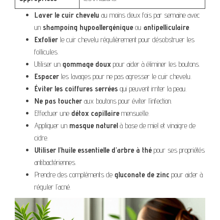
Laver le cuir chevelu
au moins deux fois par semaine avec
un
shampoing hypoallergénique
ou
antipelliculaire
.
Exfolier
le cuir chevelu régulièrement pour désobstruer les
follicules.
Utiliser un
gommage doux
pour aider à éliminer les boutons.
Espacer
les lavages pour ne pas agresser le cuir chevelu.
Éviter les coiffures serrées
qui peuvent irriter la peau.
Ne pas toucher
aux boutons pour éviter l’infection.
Effectuer une
détox capillaire
mensuelle.
Appliquer un
masque naturel
à base de miel et vinaigre de
cidre.
Utiliser l’huile essentielle d’arbre à thé
pour ses propriétés
antibactériennes.
Prendre des compléments de
gluconate de zinc
pour aider à
réguler l’acné.