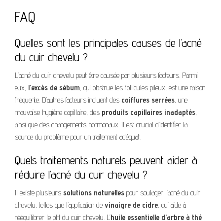
FAQ
Quelles sont les principales causes de l’acné
du cuir chevelu ?
L’acné du cuir chevelu peut être causée par plusieurs facteurs. Parmi
eux,
l’excès de sébum
, qui obstrue les follicules pileux, est une raison
fréquente. D’autres facteurs incluent des
coiffures serrées
, une
mauvaise hygiène capillaire, des
produits capillaires inadaptés
,
ainsi que des changements hormonaux. Il est crucial d’identifier la
source du problème pour un traitement adéquat.
Quels traitements naturels peuvent aider à
réduire l’acné du cuir chevelu ?
Il existe plusieurs
solutions naturelles
pour soulager l’acné du cuir
chevelu, telles que l’application de
vinaigre de cidre
, qui aide à
rééquilibrer le pH du cuir chevelu. L’
huile essentielle d’arbre à thé