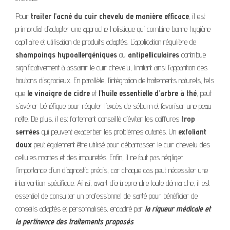
Pour
traiter l’acné du cuir chevelu de manière efficace
, il est
primordial d’adopter une approche holistique qui combine bonne hygiène
capillaire et utilisation de produits adaptés. L’application régulière de
shampoings hypoallergéniques
ou
antipelliculaires
contribue
significativement à assainir le cuir chevelu, limitant ainsi l’apparition des
boutons disgracieux. En parallèle, l’intégration de traitements naturels, tels
que
le vinaigre de cidre
et
l’huile essentielle d’arbre à thé
, peut
s’avérer bénéfique pour réguler l’excès de sébum et favoriser une peau
nette. De plus, il est fortement conseillé d’éviter les coiffures
trop
serrées
qui peuvent exacerber les problèmes cutanés. Un
exfoliant
doux
peut également être utilisé pour débarrasser le cuir chevelu des
cellules mortes et des impuretés. Enfin, il ne faut pas négliger
l’importance d’un diagnostic précis, car chaque cas peut nécessiter une
intervention spécifique. Ainsi, avant d’entreprendre toute démarche, il est
essentiel de consulter un professionnel de santé pour bénéficier de
conseils adaptés et personnalisés, encadré par
la rigueur médicale et
la pertinence des traitements proposés
.