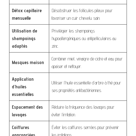
Détox capillaire
Désobstruer les follicules pileux pour
mensuelle
favoriser un cuir chevelu sain.
Utilisation de
Privilégier les shampoings
shampoings
hypoallergéniques ou antipelliculaires au
adaptés
zinc.
Combiner miel, vinaigre de cidre et eau pour
Masques maison
apaiser et nettoyer.
Application
Utiliser l’huile essentielle d’arbre à thé pour
d’huiles
ses propriétés antibactériennes.
essentielles
Espacement des
Réduire la fréquence des lavages pour
lavages
éviter l’irritation.
Coiffures
Éviter les coiffures serrées pour prévenir
appropriées
les irritations.