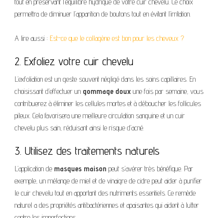
tout en préservant l’équilibre hydrique de votre cuir chevelu. Ce choix
permettra de diminuer l’apparition de boutons tout en évitant l’irritation.
A lire aussi :
Est-ce que le collagène est bon pour les cheveux ?
2. Exfoliez votre cuir chevelu
L’exfoliation est un geste souvent négligé dans les soins capillaires. En
choisissant d’effectuer un
gommage doux
une fois par semaine, vous
contribuerez à éliminer les cellules mortes et à déboucher les follicules
pileux. Cela favorisera une meilleure circulation sanguine et un cuir
chevelu plus sain, réduisant ainsi le risque d’acné.
3. Utilisez des traitements naturels
L’application de
masques maison
peut s’avérer très bénéfique. Par
exemple, un mélange de miel et de vinaigre de cidre peut aider à purifier
le cuir chevelu tout en apportant des nutriments essentiels. Ce remède
naturel a des propriétés antibactériennes et apaisantes qui aident à lutter
contre les imperfections.