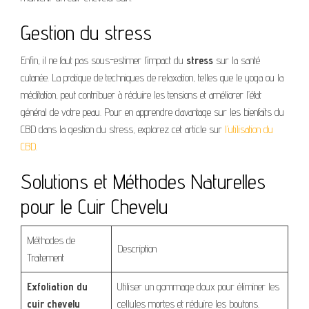
Gestion du stress
Enfin, il ne faut pas sous-estimer l’impact du
stress
sur la santé
cutanée. La pratique de techniques de relaxation, telles que le yoga ou la
méditation, peut contribuer à réduire les tensions et améliorer l’état
général de votre peau. Pour en apprendre davantage sur les bienfaits du
CBD dans la gestion du stress, explorez cet article sur
l’utilisation du
CBD
.
Solutions et Méthodes Naturelles
pour le Cuir Chevelu
Méthodes de
Description
Traitement
Exfoliation du
Utiliser un gommage doux pour éliminer les
cuir chevelu
cellules mortes et réduire les boutons.