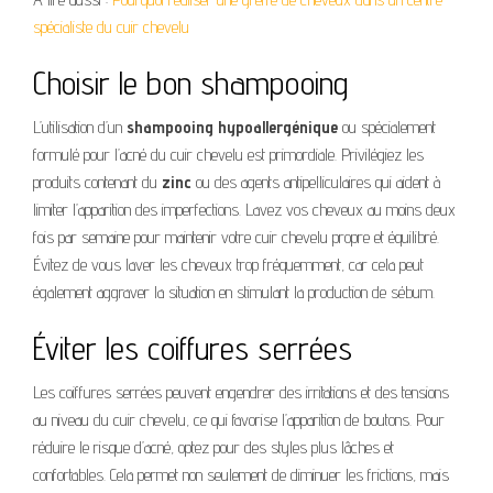
spécialiste du cuir chevelu
Choisir le bon shampooing
L’utilisation d’un
shampooing hypoallergénique
ou spécialement
formulé pour l’acné du cuir chevelu est primordiale. Privilégiez les
produits contenant du
zinc
ou des agents antipelliculaires qui aident à
limiter l’apparition des imperfections. Lavez vos cheveux au moins deux
fois par semaine pour maintenir votre cuir chevelu propre et équilibré.
Évitez de vous laver les cheveux trop fréquemment, car cela peut
également aggraver la situation en stimulant la production de sébum.
Éviter les coiffures serrées
Les coiffures serrées peuvent engendrer des irritations et des tensions
au niveau du cuir chevelu, ce qui favorise l’apparition de boutons. Pour
réduire le risque d’acné, optez pour des styles plus lâches et
confortables. Cela permet non seulement de diminuer les frictions, mais