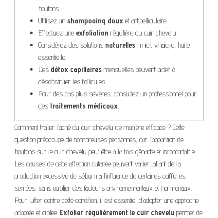
boutons.
Utilisez un
shampooing doux
et antipelliculaire.
Effectuez une
exfoliation
régulière du cuir chevelu.
Considérez des solutions
naturelles
: miel, vinaigre, huile
essentielle.
Des
détox capillaires
mensuelles peuvent aider à
désobstruer les follicules.
Pour des cas plus sévères, consultez un professionnel pour
des
traitements médicaux
.
Comment traiter l’acné du cuir chevelu de manière efficace ? Cette
question préoccupe de nombreuses personnes, car l’apparition de
boutons sur le cuir chevelu peut être à la fois gênante et inconfortable.
Les causes de cette affection cutanée peuvent varier, allant de la
production excessive de sébum à l’influence de certaines coiffures
serrées, sans oublier des facteurs environnementaux et hormonaux.
Pour lutter contre cette condition, il est essentiel d’adopter une approche
adaptée et ciblée.
Exfolier régulièrement le cuir chevelu
permet de