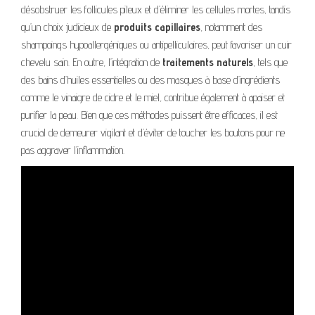
désobstruer les follicules pileux et d’éliminer les cellules mortes, tandis
qu’un choix judicieux de
produits capillaires
, notamment des
shampoings hypoallergéniques ou antipelliculaires, peut favoriser un cuir
chevelu sain. En outre, l’intégration de
traitements naturels
, tels que
des bains d’huiles essentielles ou des masques à base d’ingrédients
comme le vinaigre de cidre et le miel, contribue également à apaiser et
purifier la peau. Bien que ces méthodes puissent être efficaces, il est
crucial de demeurer vigilant et d’éviter de toucher les boutons pour ne
pas aggraver l’inflammation.