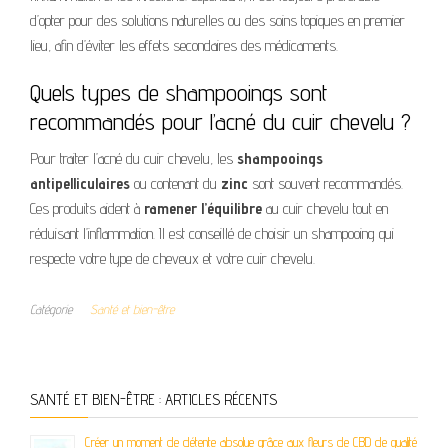
d’opter pour des solutions naturelles ou des soins topiques en premier
lieu, afin d’éviter les effets secondaires des médicaments.
Quels types de shampooings sont
recommandés pour l’acné du cuir chevelu ?
Pour traiter l’acné du cuir chevelu, les
shampooings
antipelliculaires
ou contenant du
zinc
sont souvent recommandés.
Ces produits aident à
ramener l’équilibre
au cuir chevelu tout en
réduisant l’inflammation. Il est conseillé de choisir un shampooing qui
respecte votre type de cheveux et votre cuir chevelu.
Catégorie
Santé et bien-être
SANTÉ ET BIEN-ÊTRE : ARTICLES RÉCENTS
Créer un moment de détente absolue grâce aux fleurs de CBD de qualité