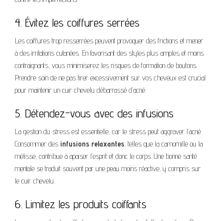
4. Évitez les coiffures serrées
Les coiffures trop resserrées peuvent provoquer des frictions et mener
à des irritations cutanées. En favorisant des styles plus amples et moins
contraignants, vous minimiserez les risques de formation de boutons.
Prendre soin de ne pas tirer excessivement sur vos cheveux est crucial
pour maintenir un cuir chevelu débarrassé d’acné.
5. Détendez-vous avec des infusions
La gestion du stress est essentielle, car le stress peut aggraver l’acné.
Consommer des
infusions relaxantes
, telles que la camomille ou la
mélisse, contribue à apaiser l’esprit et donc le corps. Une bonne santé
mentale se traduit souvent par une peau moins réactive, y compris sur
le cuir chevelu.
6. Limitez les produits coiffants