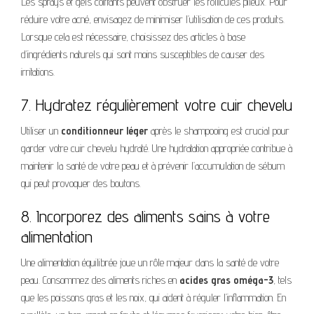
Les sprays et gels coiffants peuvent obstruer les follicules pileux. Pour
réduire votre acné, envisagez de minimiser l’utilisation de ces produits.
Lorsque cela est nécessaire, choisissez des articles à base
d’ingrédients naturels qui sont moins susceptibles de causer des
irritations.
7. Hydratez régulièrement votre cuir chevelu
Utiliser un
conditionneur léger
après le shampooing est crucial pour
garder votre cuir chevelu hydraté. Une hydratation appropriée contribue à
maintenir la santé de votre peau et à prévenir l’accumulation de sébum
qui peut provoquer des boutons.
8. Incorporez des aliments sains à votre
alimentation
Une alimentation équilibrée joue un rôle majeur dans la santé de votre
peau. Consommez des aliments riches en
acides gras oméga-3
, tels
que les poissons gras et les noix, qui aident à réguler l’inflammation. En