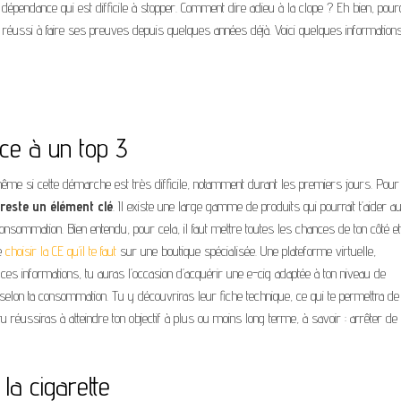
dépendance qui est difficile à stopper. Comment dire adieu à la clope ? Eh bien, pour
 a réussi à faire ses preuves depuis quelques années déjà. Voici quelques information
râce à un top 3
 même si cette démarche est très difficile, notamment durant les premiers jours. Pour
 reste un élément clé
. Il existe une large gamme de produits qui pourrait t’aider a
onsommation. Bien entendu, pour cela, il faut mettre toutes les chances de ton côté et
de
choisir la CE qu’il te faut
sur une boutique spécialisée. Une plateforme virtuelle,
 à ces informations, tu auras l’occasion d’acquérir une e-cig adaptée à ton niveau de
lon ta consommation. Tu y découvriras leur fiche technique, ce qui te permettra de f
 tu réussiras à atteindre ton objectif à plus ou moins long terme, à savoir : arrêter de
la cigarette