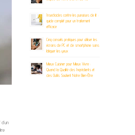
Insecticides contre les punaises de lit :
guide complet pour un traitement
efficace
Cinq conseils pratiques pour utiliser les
écrans de PC et de smartphone sans
fatiguer les yeux
Mieux Cuisiner pour Mieux Vivre :
Quand la Qualité des Ingrédients et
des Outils Soutient Notre Bien-Être
f d’un
tre