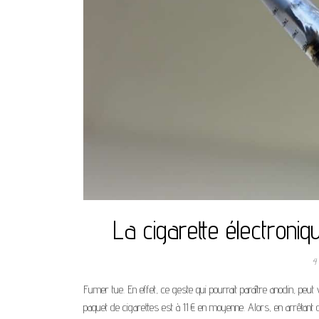
La cigarette électroni
4
Fumer tue. En effet, ce geste qui pourrait paraître anodin, peu
paquet de cigarettes est à 11 € en moyenne. Alors, en arrêta