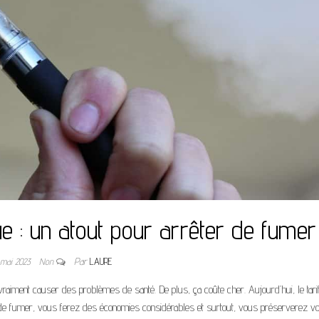
que : un atout pour arrêter de fumer
 mai 2023
Non
Par
LAURE
t vraiment causer des problèmes de santé. De plus, ça coûte cher. Aujourd’hui, le tari
nt de fumer, vous ferez des économies considérables et surtout, vous préserverez vo