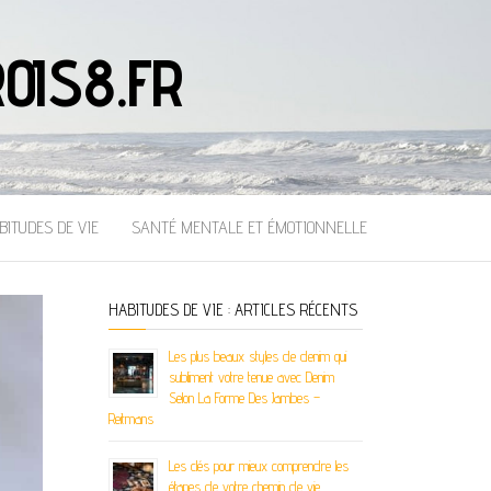
OIS8.FR
BITUDES DE VIE
SANTÉ MENTALE ET ÉMOTIONNELLE
HABITUDES DE VIE : ARTICLES RÉCENTS
Les plus beaux styles de denim qui
subliment votre tenue avec Denim
Selon La Forme Des Jambes –
Reitmans
Les clés pour mieux comprendre les
étapes de votre chemin de vie