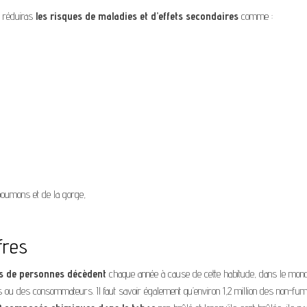
u réduiras
les risques de maladies et d’effets secondaires
comme :
poumons et de la gorge,
fres
ns de personnes décèdent
chaque année à cause de cette habitude, dans le mond
s ou des consommateurs. Il faut savoir également qu’environ 1,2 million des non-fu