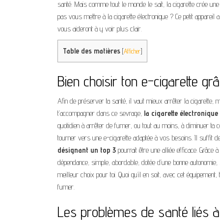
santé. Mais comme tout le monde le sait, la cigarette crée une 
pas vous mettre à la cigarette électronique ? Ce petit appareil
vous aideront à y voir plus clair.
Table des matières
[
Afficher
]
Bien choisir ton e-cigarette g
Afin de préserver ta santé, il vaut mieux arrêter la cigarette,
t’accompagner dans ce sevrage,
la cigarette électronique
quotidien à arrêter de fumer, ou tout au moins, à diminuer ta c
tourner vers une e-cigarette adaptée à vos besoins. Il suffit 
désignant un top 3
pourrait être une alliée efficace. Grâce
dépendance, simple, abordable, dotée d’une bonne autonomie, se
meilleur choix pour toi. Quoi qu’il en soit, avec cet équipement,
fumer.
Les problèmes de santé liés à 