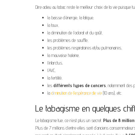
Dire adieu au tabac reste le meilleur choix de ta vie puisque t
la baisse d’énergie, la fatigue,
la toux,
la diminution de l’odorat et du goût,
les problèmes de souffle,
les problèmes respiratoires et/ou pulmonaires,
la mauvaise haleine,
l’infarctus,
l’AVC,
la fertilité,
les
différents types de cancers
, notamment des 
la
diminution de l’espérance de vie
(10 ans), etc.
Le tabagisme en quelques chif
Le tabagisme tue, ce n’est plus un secret.
Plus de 8 millio
Plus de 7 millions d’entre elles sont d’anciens consommateur