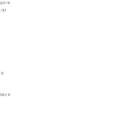
quoi ne
s qui
u
 te
aire le