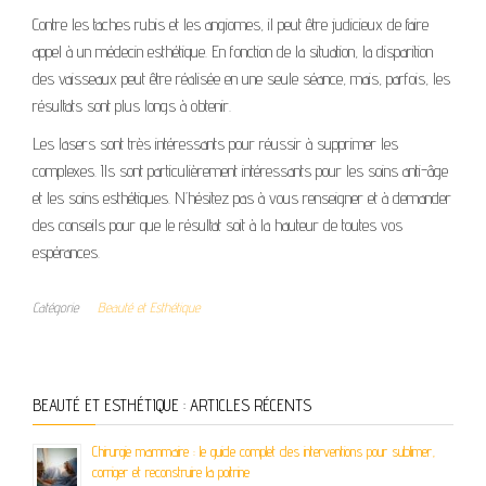
Contre les taches rubis et les angiomes, il peut être judicieux de faire
appel à un médecin esthétique. En fonction de la situation, la disparition
des vaisseaux peut être réalisée en une seule séance, mais, parfois, les
résultats sont plus longs à obtenir.
Les lasers sont très intéressants pour réussir à supprimer les
complexes. Ils sont particulièrement intéressants pour les soins anti-âge
et les soins esthétiques. N’hésitez pas à vous renseigner et à demander
des conseils pour que le résultat soit à la hauteur de toutes vos
espérances.
Catégorie
Beauté et Esthétique
BEAUTÉ ET ESTHÉTIQUE : ARTICLES RÉCENTS
Chirurgie mammaire : le guide complet des interventions pour sublimer,
corriger et reconstruire la poitrine