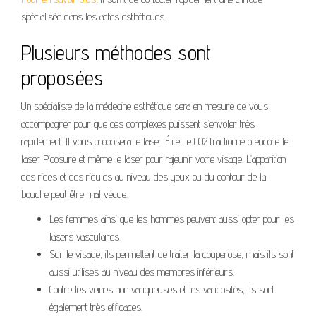
spécialisée dans les actes esthétiques.
Plusieurs méthodes sont
proposées
Un spécialiste de la médecine esthétique sera en mesure de vous
accompagner pour que ces complexes puissent s’envoler très
rapidement. Il vous proposera le laser Élite, le CO2 fractionné o encore le
laser Picosure et même le laser pour rajeunir votre visage. L’apparition
des rides et des ridules au niveau des yeux ou du contour de la
bouche peut être mal vécue.
Les femmes ainsi que les hommes peuvent aussi opter pour les
lasers vasculaires.
Sur le visage, ils permettent de traiter la couperose, mais ils sont
aussi utilisés au niveau des membres inférieurs.
Contre les veines non variqueuses et les varicosités, ils sont
également très efficaces.