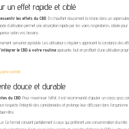
 un effet rapide et ciblé
ressentir les effets du CBD
. En chauffant doucement la résine dans un vaporisate
e d’utilisation permet une absorption rapide par les voies respiratoires, idéale pour
équence selon vos besoins.
moment sensoriel agréable. Les utilisateurs réguliers apprécient la constance des eff
intégrer le CBD à votre routine
apaisante, tout en profitant d’une utilisation propr
ygiène parfaite
ente douce et durable
ntes du CBD
. Pour maximiser l’effet, il est recommandé d’ajouter un corps gras 
ce respecte l’intégrité des cannabinoïdes et prolonge leur diffusion dans l’organisme. 
 bien-être.
aux. Ce format convient parfaitement à ceux qui préfèrent une consommation discrète,