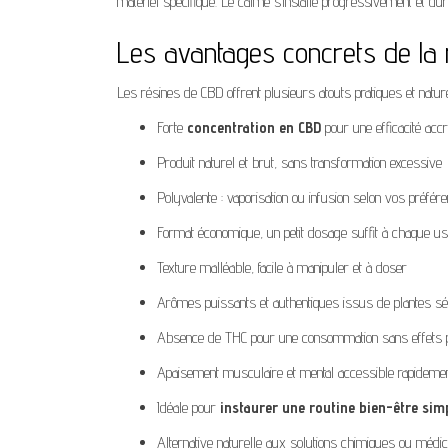
matériel spécifique. Le calme s’installe progressivement et dur
Les avantages concrets de la 
Les résines de CBD offrent plusieurs atouts pratiques et nature
Forte
concentration en CBD
pour une efficacité acc
Produit naturel et brut, sans transformation excessive
Polyvalente : vaporisation ou infusion selon vos préfér
Format économique, un petit dosage suffit à chaque u
Texture malléable, facile à manipuler et à doser
Arômes puissants et authentiques issus de plantes sé
Absence de THC pour une consommation sans effets 
Apaisement musculaire et mental accessible rapideme
Idéale pour
instaurer une routine bien-être sim
Alternative naturelle aux solutions chimiques ou méd