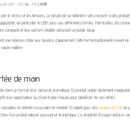
juillet 2025
Non
Par
LAURE
 par le stress et les tensions. Le besoin de se détendre sans recourir à des produit
n popularité, en particulier le CBD sous ses différentes formes. Parmi elles, les résin
ture compacte et leur parfum végétal séduisent un public large.
tent une réponse ciblée aux besoins d’apaisement. Cette forme traditionnelle revient en
ne seule matière.
ortée de main
ante dans un format brut, dense et aromatique. Ce produit solide, facilement manipulab
suffit d’un vaporisateur ou d’une tisane chaude pour bénéficier de ses effets.
 sensation de détente musculaire et mentale. En optant pour des
résines de cbd
de qu
oix d’un produit naturel, puissant et économique. La simplicité d’usage renforce so