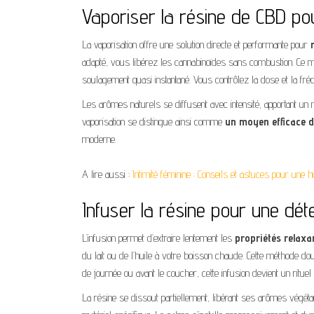
Vaporiser la résine de CBD pour
La vaporisation offre une solution directe et performante pour
adapté, vous libérez les cannabinoïdes sans combustion. Ce mod
soulagement quasi instantané. Vous contrôlez la dose et la fr
Les arômes naturels se diffusent avec intensité, apportant un 
vaporisation se distingue ainsi comme
un moyen efficace d’
moderne.
A lire aussi :
Intimité féminine : Conseils et astuces pour une h
Infuser la résine pour une dét
L’infusion permet d’extraire lentement les
propriétés relaxa
du lait ou de l’huile à votre boisson chaude. Cette méthode dou
de journée ou avant le coucher, cette infusion devient un rituel
La résine se dissout partiellement, libérant ses arômes végét