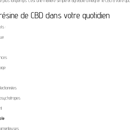
e plus longtemps. C’est une manière simple et agréable d’intégrer le CBD à votre quot
résine de CBD dans votre quotidien
ls :
rue
ences
sage
lectionnées
psychotropes
nt
ple
icamenteuses