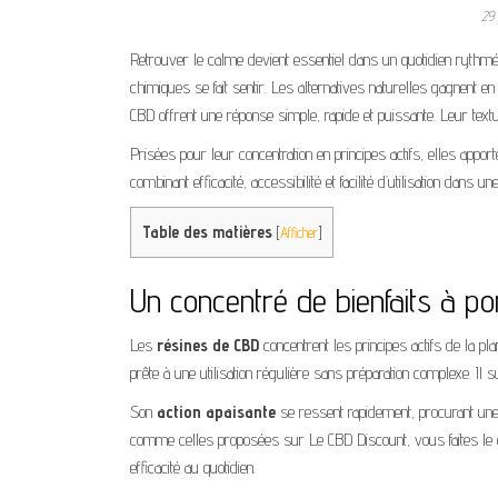
29 
Retrouver le calme devient essentiel dans un quotidien rythmé
chimiques se fait sentir. Les alternatives naturelles gagnent e
CBD offrent une réponse simple, rapide et puissante. Leur tex
Prisées pour leur concentration en principes actifs, elles appor
combinant efficacité, accessibilité et facilité d’utilisation dans u
Table des matières
[
Afficher
]
Un concentré de bienfaits à p
Les
résines de CBD
concentrent les principes actifs de la pl
prête à une utilisation régulière sans préparation complexe. Il 
Son
action apaisante
se ressent rapidement, procurant une
comme celles proposées sur Le CBD Discount, vous faites le ch
efficacité au quotidien.