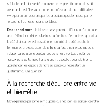
spirituellement. L’incapacité temporaire de respirer librement, de sentir
pleinement, peut être vue comme une métaphore de notre difficulté à
vivre pleinement, obstrués par les pressions quotidiennes ou par le
refoulement de nos émotions véritables.
Émotionnellement
, le blocage nasal pourrait refléter un refus ou une
peur d’affronter certaines situations ou émotions. De manière symbolique,
le côté droit du nez est associé à la rationalité et le côté gauche à
l’émotionnel. Une obstruction dans l’une ou l’autre narine pourrait donc
indiquer où se situe le déséquilibre dans notre vie. Les problèmes
nasaux persistants invitent ainsi à une introspection, pour identifier et
appréhender les aspects de notre existence qui nécessitent un
ajustement ou une guérison.
À la recherche d’équilibre entre vie
et bien-être
Mon expérience personnelle m’a appris que négliger les signaux de notre