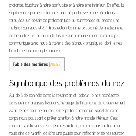
profonde, touchant à notre spiritualité et à notre être intérieur. En effet, la
signification spirituelle d’un nez bouché peut révéler des émotions
refoulées, un besoin de protection face au surmenage ou encore une
invitation au repos et à l’introspection. Comme passionné de médecine et
de bien-être, j’ai toujours été fasciné par la manière dont notre corps
communique avec nous à travers des signaux physiques, dont le nez
bouché est un exemple poignant.
Table des matières
[
Afficher
]
Symbolique des problèmes du nez
Au-delà de son rôle dans la respiration et l’odorat, le nez représente,
dans de nombreuses traditions, le siège de l’intuition et du discernement.
Avoir le nez bouché pourrait s’interpréter comme un signal de notre
corps nous poussant à prêter attention à notre monde intérieur. C’est
comme si, à travers cette gêne respiratoire, notre organisme tentait de
nous dire de ralentir, de faire une pause pour réfléchir et se ressourcer