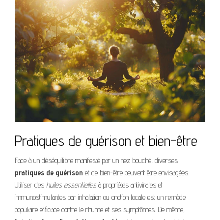
Pratiques de guérison et bien-être
Face à un déséquilibre manifesté par un nez bouché, diverses
pratiques de guérison
et de bien-être peuvent être envisagées.
Utiliser des
huiles essentielles
à propriétés antivirales et
immunostimulantes par inhalation ou onction locale est un remède
populaire efficace contre le rhume et ses symptômes. De même,