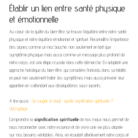
Établir un lien entre santé physique
et émotionnelle
Au cœur de la quête du bien-être se trouve l’équilibre entre notre santé
physique et notre équilibre émotionnel et spirituel. Reconnaître l’importance
des signes comme un nez bouché, non seulement en tant que
symptôme physique mais aussi comme un message plus profond de
notre corps, est une étape cruciale dans cette démarche. En adoptant une
approche holistique du bien-être, qui considère l’individu dans sa totalité,
on peut non seulement traiter les symptômes mais aussi prévenir leur
apparition en s’attendant aux déséquilibres sous-jacents.
A lire aussi :
Se couper le doigt : quelle signification spirituelle ?
Décryptage
Comprendre la
signification spirituelle
de nos maux nous permet de
nous reconnecter avec notre essence et de vivre une vie plus alignée
sur nos besoins véritables. Ainsi, en écoutant attentivement notre corps et