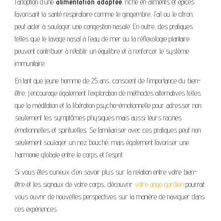
l’adoption d’une
alimentation adaptée
, riche en aliments et épices
favorisant la santé respiratoire comme le gingembre, l’ail ou le citron,
peut aider à soulager une congestion nasale. En outre, des pratiques
telles que le lavage nasal à l’eau de mer ou la réflexologie plantaire
peuvent contribuer à rétablir un équilibre et à renforcer le système
immunitaire.
En tant que jeune homme de 25 ans, conscient de l’importance du bien-
être, j’encourage également l’exploration de méthodes alternatives telles
que la méditation et la libération psycho-émotionnelle pour adresser non
seulement les symptômes physiques mais aussi leurs racines
émotionnelles et spirituelles. Se familiariser avec ces pratiques peut non
seulement soulager un nez bouché, mais également favoriser une
harmonie globale entre le corps et l’esprit.
Si vous êtes curieux d’en savoir plus sur la relation entre votre bien-
être et les signaux de votre corps, découvrir
votre ange gardien
pourrait
vous ouvrir de nouvelles perspectives sur la manière de naviguer dans
ces expériences.