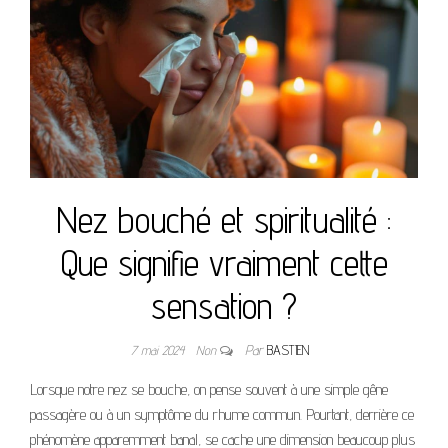
Nez bouché et spiritualité :
Que signifie vraiment cette
sensation ?
7 mai 2024
Non
Par
BASTIEN
Lorsque notre nez se bouche, on pense souvent à une simple gêne
passagère ou à un symptôme du rhume commun. Pourtant, derrière ce
phénomène apparemment banal, se cache une dimension beaucoup plus