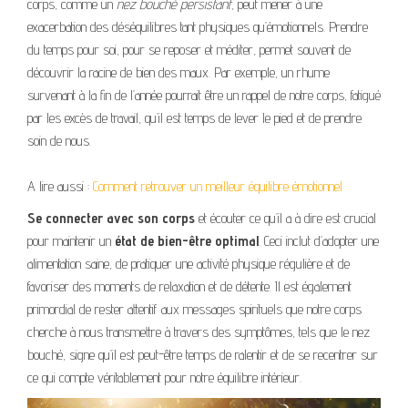
corps, comme un
nez bouché persistant
, peut mener à une
exacerbation des déséquilibres tant physiques qu’émotionnels. Prendre
du temps pour soi, pour se reposer et méditer, permet souvent de
découvrir la racine de bien des maux. Par exemple, un rhume
survenant à la fin de l’année pourrait être un rappel de notre corps, fatigué
par les excès de travail, qu’il est temps de lever le pied et de prendre
soin de nous.
A lire aussi :
Comment retrouver un meilleur équilibre émotionnel
Se connecter avec son corps
et écouter ce qu’il a à dire est crucial
pour maintenir un
état de bien-être optimal
. Ceci inclut d’adopter une
alimentation saine, de pratiquer une activité physique régulière et de
favoriser des moments de relaxation et de détente. Il est également
primordial de rester attentif aux messages spirituels que notre corps
cherche à nous transmettre à travers des symptômes, tels que le nez
bouché, signe qu’il est peut-être temps de ralentir et de se recentrer sur
ce qui compte véritablement pour notre équilibre intérieur.