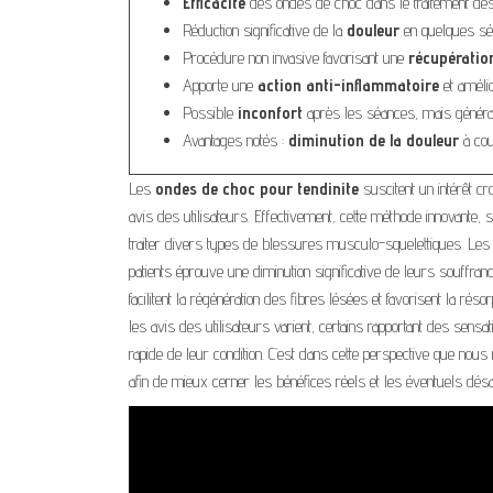
Efficacité
des ondes de choc dans le traitement des t
Réduction significative de la
douleur
en quelques sé
Procédure non invasive favorisant une
récupératio
Apporte une
action anti-inflammatoire
et amélio
Possible
inconfort
après les séances, mais général
Avantages notés :
diminution de la douleur
à cou
Les
ondes de choc pour tendinite
suscitent un intérêt cr
avis des utilisateurs. Effectivement, cette méthode innovante
traiter divers types de blessures musculo-squelettiques. Les p
patients éprouve une diminution significative de leurs souffran
facilitent la régénération des fibres lésées et favorisent la réso
les avis des utilisateurs varient, certains rapportant des sensa
rapide de leur condition. C’est dans cette perspective que nou
afin de mieux cerner les bénéfices réels et les éventuels dés