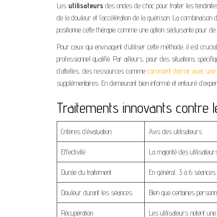
Les
utilisateurs
des ondes de choc pour traiter les tendinites
de la douleur et l’accélération de la guérison. La combinaison 
positionne cette thérapie comme une option séduisante pour de
Pour ceux qui envisagent d’utiliser cette méthode, il est cruci
professionnel qualifié. Par ailleurs, pour des situations spéc
d’attelles, des ressources comme
comment dormir avec une t
supplémentaires. En demeurant bien informé et entouré d’expe
Traitements innovants contre 
Critères d’évaluation
Avis des utilisateurs
Effectivité
La majorité des utilisateu
Durée du traitement
En général, 3 à 6 séances s
Douleur durant les séances
Bien que certaines person
Récupération
Les utilisateurs notent une