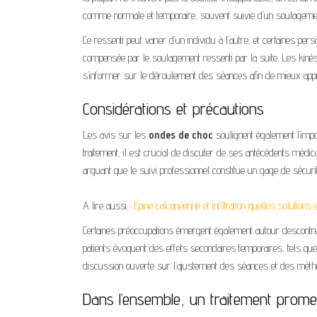
comme normale et temporaire, souvent suivie d’un soulagemen
Ce ressenti peut varier d’un individu à l’autre, et certaines 
compensée par le soulagement ressenti par la suite. Les kiné
s’informer sur le déroulement des séances afin de mieux appr
Considérations et précautions
Les avis sur les
ondes de choc
soulignent également l’imp
traitement, il est crucial de discuter de ses antécédents méd
arguant que le suivi professionnel constitue un gage de sécurit
A lire aussi :
Épine calcanéenne et infiltration quelles solutions 
Certaines préoccupations émergent également autour descontre-in
patients évoquent des effets secondaires temporaires, tels qu
discussion ouverte sur l’ajustement des séances et des méthode
Dans l’ensemble, un traitement prome