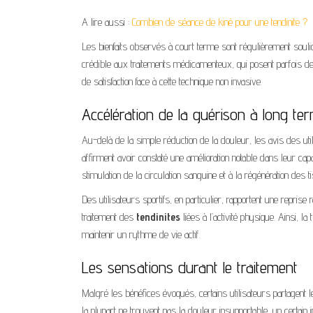
A lire aussi :
Combien de séance de kiné pour une tendinite ?
Les bienfaits observés à court terme sont régulièrement soulig
crédible aux traitements médicamenteux, qui posent parfois des
de satisfaction face à cette technique non invasive.
Accélération de la guérison à long te
Au-delà de la simple réduction de la douleur, les avis des ut
affirment avoir constaté une amélioration notable dans leur cap
stimulation de la circulation sanguine et à la régénération d
Des utilisateurs sportifs, en particulier, rapportent une reprise
traitement des
tendinites
liées à l’activité physique. Ainsi, 
maintenir un rythme de vie actif.
Les sensations durant le traitement
Malgré les bénéfices évoqués, certains utilisateurs partagent
la plupart ne trouvent pas la douleur insupportable, un certain