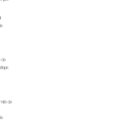
t
de
e de
étape,
imité de
le.