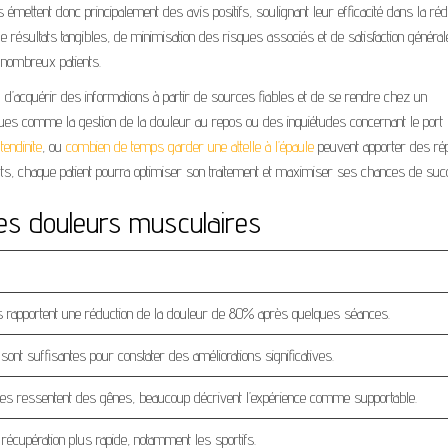
 émettent donc principalement des avis positifs, soulignant leur efficacité dans la réd
de résultats tangibles, de minimisation des risques associés et de satisfaction général
 nombreux patients.
al d’acquérir des informations à partir de sources fiables et de se rendre chez un
ifiques comme la gestion de la douleur au repos ou des inquiétudes concernant le port
endinite
, ou
combien de temps garder une attelle à l’épaule
peuvent apporter des r
rts, chaque patient pourra optimiser son traitement et maximiser ses chances de suc
les douleurs musculaires
rs rapportent une réduction de la douleur de 80% après quelques séances.
ont suffisantes pour constater des améliorations significatives.
nes ressentent des gênes, beaucoup décrivent l’expérience comme supportable.
 récupération plus rapide, notamment les sportifs.