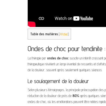
Table des matières
[
Afficher
]
Ondes de choc pour tendinite : 
La thérapie par
ondes de choc
suscite un intérêt croissant 
thérapeutique révèlent un large éventail de ressentis et d’effet
de la douleur, souvent après seulement quelques séances.
Le soulagement de la douleur
Selon plusieurs témoignages, la principale préoccupation des p
réduction de la douleur de près de
80%
après quelques séance
ondes de choc, où les améliorations peuvent être notées rapid