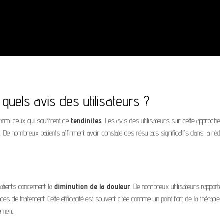
quels avis des utilisateurs ?
parmi ceux qui souffrent de
tendinites
. Les avis des utilisateurs sur cette approche
s. De nombreux patients affirment avoir constaté des résultats significatifs dans la ré
atients concernent la
diminution de la douleur
. De nombreux utilisateurs rapport
s de traitement. Cette efficacité est souvent citée comme un point fort de la thérapie
ement.