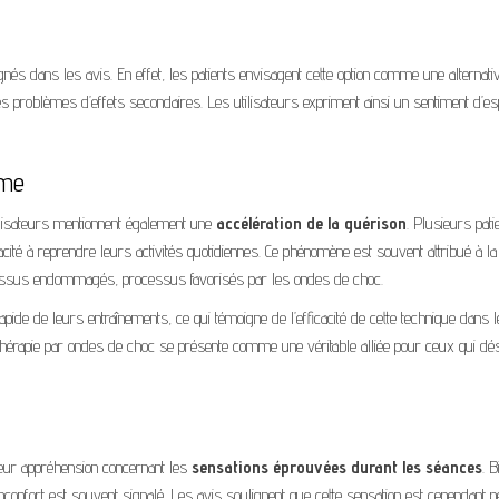
nés dans les avis. En effet, les patients envisagent cette option comme une alternati
 problèmes d’effets secondaires. Les utilisateurs expriment ainsi un sentiment d’esp
rme
ilisateurs mentionnent également une
accélération de la guérison
. Plusieurs pati
acité à reprendre leurs activités quotidiennes. Ce phénomène est souvent attribué à la
es tissus endommagés, processus favorisés par les ondes de choc.
 rapide de leurs entraînements, ce qui témoigne de l’efficacité de cette technique dans l
la thérapie par ondes de choc se présente comme une véritable alliée pour ceux qui dés
 leur appréhension concernant les
sensations éprouvées durant les séances
. 
 inconfort est souvent signalé. Les avis soulignent que cette sensation est cependant 