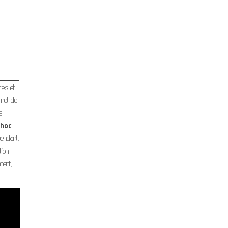
ces et
rmet de
e
choc
pendant,
tion
ment,