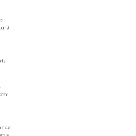
ve
oir et
ents
e
irent
Bien que
perçue