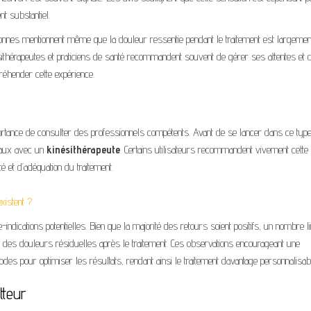
t substantiel.
personnes mentionnent même que la douleur ressentie pendant le traitement est largemen
sithérapeutes et praticiens de santé recommandent souvent de gérer ses attentes et 
éhender cette expérience.
ortance de consulter des professionnels compétents. Avant de se lancer dans ce typ
icaux avec un
kinésithérapeute
. Certains utilisateurs recommandent vivement cette 
é et d’adéquation du traitement.
existent ?
dications potentielles. Bien que la majorité des retours soient positifs, un nombre l
e des douleurs résiduelles après le traitement. Ces observations encourageant une
s pour optimiser les résultats, rendant ainsi le traitement davantage personnalisab
tteur