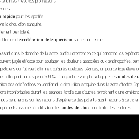
endinites : résultats prometteurs.
ances.
n rapide
pour les sportifs.
re la circulation sanguine.
ement bien toléré.
rt terme et
accélération de la guérison
sur le long terme.
oissant dans le domaine de la santé, particulièrement en ce qui concerne les expérien
, souvent jugée efficace pour soulager les douleurs associées aux tendinopathies, pe
raticiens qui l’utilisent affirment qu’après quelques séances, un pourcentage élevé d
ces, atteignant parfois jusqu’à 80%. D’un point de vue physiologique, les
ondes de 
rption des calcifications en améliorant la circulation sanguine dans la zone affectée. Ce
tions inconfortables durant les séances, tandis que d’autres témoignent d’une améliora
s nous pencherons sur les retours d’expérience des patients ayant recours à ce traite
agréments associés à l’utilisation des
ondes de choc
pour traiter les tendinites.