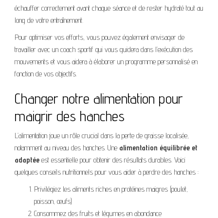
échauffer correctement avant chaque séance et de rester hydraté tout au
long de votre entraînement.
Pour optimiser vos efforts, vous pouvez également envisager de
travailler avec un coach sportif qui vous guidera dans l’exécution des
mouvements et vous aidera à élaborer un programme personnalisé en
fonction de vos objectifs.
Changer notre alimentation pour
maigrir des hanches
L’alimentation joue un rôle crucial dans la perte de graisse localisée,
notamment au niveau des hanches. Une
alimentation équilibrée et
adaptée
est essentielle pour obtenir des résultats durables. Voici
quelques conseils nutritionnels pour vous aider à perdre des hanches :
Privilégiez les aliments riches en protéines maigres (poulet,
poisson, œufs)
Consommez des fruits et légumes en abondance