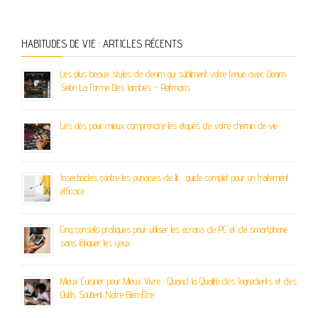
HABITUDES DE VIE : ARTICLES RÉCENTS
Les plus beaux styles de denim qui subliment votre tenue avec Denim
Selon La Forme Des Jambes – Reitmans
Les clés pour mieux comprendre les étapes de votre chemin de vie
Insecticides contre les punaises de lit : guide complet pour un traitement
efficace
Cinq conseils pratiques pour utiliser les écrans de PC et de smartphone
sans fatiguer les yeux
Mieux Cuisiner pour Mieux Vivre : Quand la Qualité des Ingrédients et des
Outils Soutient Notre Bien-Être