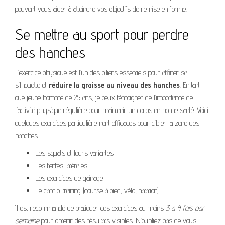
peuvent vous aider à atteindre vos objectifs de remise en forme.
Se mettre au sport pour perdre
des hanches
L’exercice physique est l’un des piliers essentiels pour affiner sa
silhouette et
réduire la graisse au niveau des hanches
. En tant
que jeune homme de 25 ans, je peux témoigner de l’importance de
l’activité physique régulière pour maintenir un corps en bonne santé. Voici
quelques exercices particulièrement efficaces pour cibler la zone des
hanches :
Les squats et leurs variantes
Les fentes latérales
Les exercices de gainage
Le cardio-training (course à pied, vélo, natation)
Il est recommandé de pratiquer ces exercices au moins
3 à 4 fois par
semaine
pour obtenir des résultats visibles. N’oubliez pas de vous