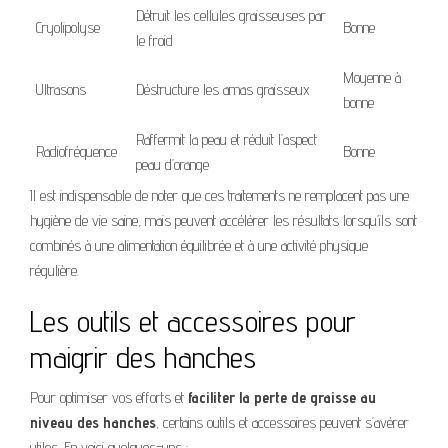
Détruit les cellules graisseuses par
Cryolipolyse
Bonne
le froid
Moyenne à
Ultrasons
Déstructure les amas graisseux
bonne
Raffermit la peau et réduit l’aspect
Radiofréquence
Bonne
peau d’orange
Il est indispensable de noter que ces traitements ne remplacent pas une
hygiène de vie saine, mais peuvent accélérer les résultats lorsqu’ils sont
combinés à une alimentation équilibrée et à une activité physique
régulière.
Les outils et accessoires pour
maigrir des hanches
Pour optimiser vos efforts et
faciliter la perte de graisse au
niveau des hanches
, certains outils et accessoires peuvent s’avérer
utiles. En voici quelques-uns :