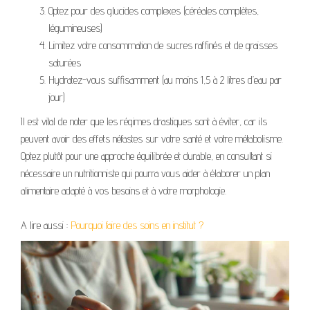
Optez pour des glucides complexes (céréales complètes,
légumineuses)
Limitez votre consommation de sucres raffinés et de graisses
saturées
Hydratez-vous suffisamment (au moins 1,5 à 2 litres d’eau par
jour)
Il est vital de noter que les régimes drastiques sont à éviter, car ils
peuvent avoir des effets néfastes sur votre santé et votre métabolisme.
Optez plutôt pour une approche équilibrée et durable, en consultant si
nécessaire un nutritionniste qui pourra vous aider à élaborer un plan
alimentaire adapté à vos besoins et à votre morphologie.
A lire aussi :
Pourquoi faire des soins en institut ?