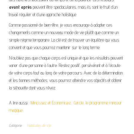
avant après
peuvent être spectaculaires, mais ils sont le fruit d’un
travail régulier et d’une approche holistique.
Comme passionné de bien-être, je vous encourage à adopter ces
changements comme un nouveau mode de vie plutôt que comme un
simple régime temporaire. La clé est de trouver un équilibre qui vous
convient et que vous pourrez maintenir sur le long terme.
N’oubliez pas que chaque corps est unique et que les résultats peuvent
varier d’une personne à l’autre. Restez positif, persévérant et à l’écoute
de votre corps tout au long de votre parcours. Avec de la détermination
et les bonnes méthodes, vous pourrez atteindre vos objectifs et obtenir
la silhouette dont vous rêvez.
A lire aussi :
Mincissez et Économisez : Cercle, le programme minceur
magique
Catégorie
Habitudes de Vie