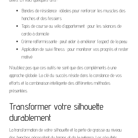
Bandes de résistance : idéales pour renforcer les muscles des
hanches et des fessiers
Tapis de course ou vélo d’appartement : pour les séances de
cardio à domicile
Crème raffermissante : peut aider à améliorer l’aspect de la peau
Application de suivi fitness : pour monitorer vos progrès et rester
motivé
N’oubliez pas que ces outils ne sont que des compléments à une
approche globale. La clé du succès réside dans la constance de vos
efforts et la combinaison intelligente des différentes méthodes
présentées.
Transformer votre silhouette
durablement
La transformation de votre silhouette et la perte de graisse au niveau
des hanches nécessitent du temps et de la patience. Les résultats