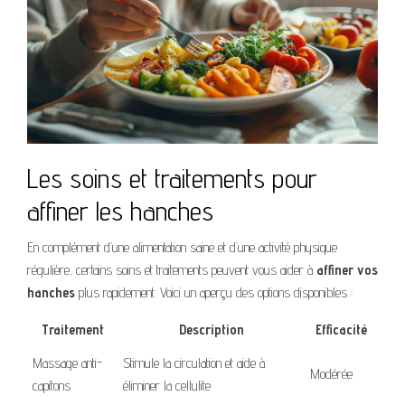
Les soins et traitements pour
affiner les hanches
En complément d’une alimentation saine et d’une activité physique
régulière, certains soins et traitements peuvent vous aider à
affiner vos
hanches
plus rapidement. Voici un aperçu des options disponibles :
Traitement
Description
Efficacité
Massage anti-
Stimule la circulation et aide à
Modérée
capitons
éliminer la cellulite