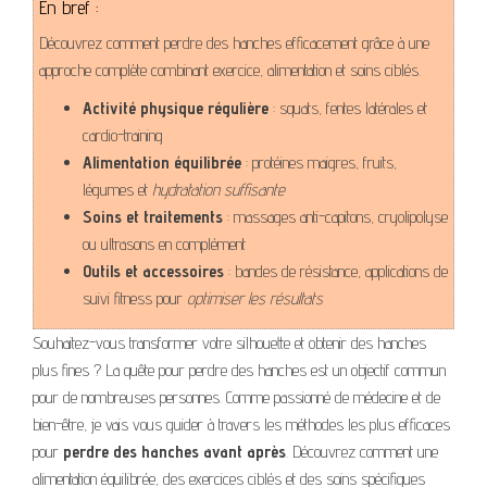
En bref :
Découvrez comment perdre des hanches efficacement grâce à une
approche complète combinant exercice, alimentation et soins ciblés.
Activité physique régulière
: squats, fentes latérales et
cardio-training
Alimentation équilibrée
: protéines maigres, fruits,
légumes et
hydratation suffisante
Soins et traitements
: massages anti-capitons, cryolipolyse
ou ultrasons en complément
Outils et accessoires
: bandes de résistance, applications de
suivi fitness pour
optimiser les résultats
Souhaitez-vous transformer votre silhouette et obtenir des hanches
plus fines ? La quête pour perdre des hanches est un objectif commun
pour de nombreuses personnes. Comme passionné de médecine et de
bien-être, je vais vous guider à travers les méthodes les plus efficaces
pour
perdre des hanches avant après
. Découvrez comment une
alimentation équilibrée, des exercices ciblés et des soins spécifiques