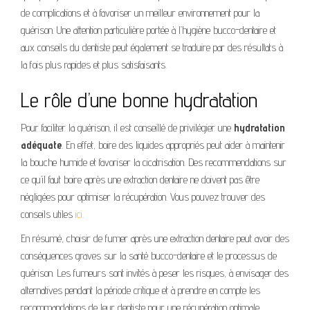
de complications et à favoriser un meilleur environnement pour la
guérison. Une attention particulière portée à l’hygiène bucco-dentaire et
aux conseils du dentiste peut également se traduire par des résultats à
la fois plus rapides et plus satisfaisants.
Le rôle d’une bonne hydratation
Pour faciliter la guérison, il est conseillé de privilégier une
hydratation
adéquate
. En effet, boire des liquides appropriés peut aider à maintenir
la bouche humide et favoriser la cicatrisation. Des recommendations sur
ce qu’il faut boire après une extraction dentaire ne doivent pas être
négligées pour optimiser la récupération. Vous pouvez trouver des
conseils utiles
ici
.
En résumé, choisir de fumer après une extraction dentaire peut avoir des
conséquences graves sur la santé bucco-dentaire et le processus de
guérison. Les fumeurs sont invités à peser les risques, à envisager des
alternatives pendant la période critique et à prendre en compte les
recommandations de leur dentiste pour une récupération optimale.