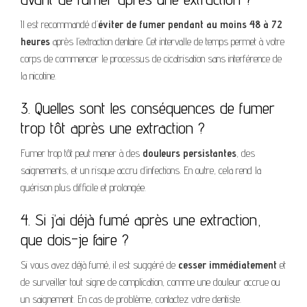
Il est recommandé d’
éviter de fumer pendant au moins 48 à 72
heures
après l’extraction dentaire. Cet intervalle de temps permet à votre
corps de commencer le processus de cicatrisation sans interférence de
la nicotine.
3. Quelles sont les conséquences de fumer
trop tôt après une extraction ?
Fumer trop tôt peut mener à des
douleurs persistantes
, des
saignements, et un risque accru d’infections. En outre, cela rend la
guérison plus difficile et prolongée.
4. Si j’ai déjà fumé après une extraction,
que dois-je faire ?
Si vous avez déjà fumé, il est suggéré de
cesser immédiatement
et
de surveiller tout signe de complication, comme une douleur accrue ou
un saignement. En cas de problème, contactez votre dentiste.