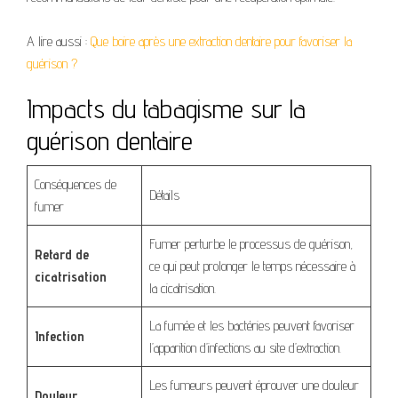
A lire aussi :
Que boire après une extraction dentaire pour favoriser la
guérison ?
Impacts du tabagisme sur la
guérison dentaire
Conséquences de
Détails
fumer
Fumer perturbe le processus de guérison,
Retard de
ce qui peut prolonger le temps nécessaire à
cicatrisation
la cicatrisation.
La fumée et les bactéries peuvent favoriser
Infection
l’apparition d’infections au site d’extraction.
Les fumeurs peuvent éprouver une douleur
Douleur