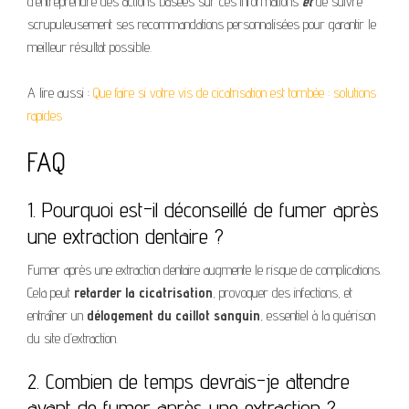
d’entreprendre des actions basées sur ces informations
et
de suivre
scrupuleusement ses recommandations personnalisées pour garantir le
meilleur résultat possible.
A lire aussi :
Que faire si votre vis de cicatrisation est tombée : solutions
rapides
FAQ
1. Pourquoi est-il déconseillé de fumer après
une extraction dentaire ?
Fumer après une extraction dentaire augmente le risque de complications.
Cela peut
retarder la cicatrisation
, provoquer des infections, et
entraîner un
délogement du caillot sanguin
, essentiel à la guérison
du site d’extraction.
2. Combien de temps devrais-je attendre
avant de fumer après une extraction ?