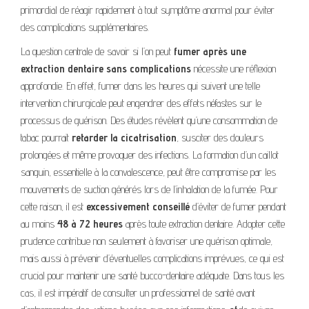
primordial de réagir rapidement à tout symptôme anormal pour éviter
des complications supplémentaires.
La question centrale de savoir si l’on peut
fumer après une
extraction dentaire sans complications
nécessite une réflexion
approfondie. En effet, fumer dans les heures qui suivent une telle
intervention chirurgicale peut engendrer des effets néfastes sur le
processus de guérison. Des études révèlent qu’une consommation de
tabac pourrait
retarder la cicatrisation
, susciter des douleurs
prolongées et même provoquer des infections. La formation d’un caillot
sanguin, essentielle à la convalescence, peut être compromise par les
mouvements de suction générés lors de l’inhalation de la fumée. Pour
cette raison, il est
excessivement conseillé
d’éviter de fumer pendant
au moins
48 à 72 heures
après toute extraction dentaire. Adopter cette
prudence contribue non seulement à favoriser une guérison optimale,
mais aussi à prévenir d’éventuelles complications imprévues, ce qui est
crucial pour maintenir une santé bucco-dentaire adéquate. Dans tous les
cas, il est impératif de consulter un professionnel de santé avant