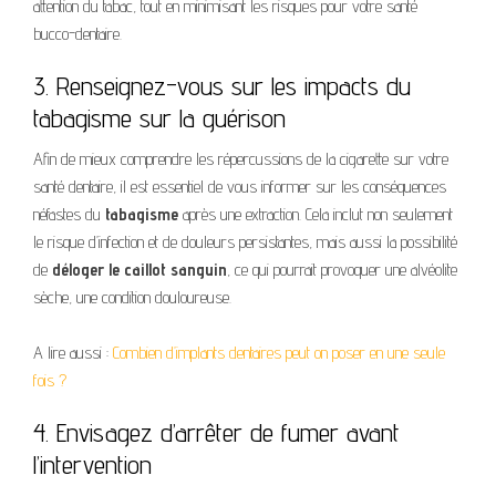
attention du tabac, tout en minimisant les risques pour votre santé
bucco-dentaire.
3. Renseignez-vous sur les impacts du
tabagisme sur la guérison
Afin de mieux comprendre les répercussions de la cigarette sur votre
santé dentaire, il est essentiel de vous informer sur les conséquences
néfastes du
tabagisme
après une extraction. Cela inclut non seulement
le risque d’infection et de douleurs persistantes, mais aussi la possibilité
de
déloger le caillot sanguin
, ce qui pourrait provoquer une alvéolite
sèche, une condition douloureuse.
A lire aussi :
Combien d’implants dentaires peut on poser en une seule
fois ?
4. Envisagez d’arrêter de fumer avant
l’intervention