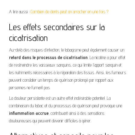
A lire aussi :
Combien de dents peut on arracher en une fois ?
Les effets secondaires sur la
cicatrisation
Au-delà des risques d’infection, le tabagisme peut également causer un
retard dans le processus de cicatrisation
. La nicotine a pour effet
de restreindre les vaisseaux sanguins, ce qui limite l’apport sanguin et
les nutriments nécessaires à la réparation des tissus. Ainsi, les fumeurs
peuvent constater un temps de guérison prolongé par rapport aux
personnes ne fumant pas.
La douleur persistante est un autre effet indésirable potentiel. La
combinaison du tabac et du processus de guérison peut provoque une
inflammation accrue
, contribuant ainsi à des sensations
douloureuses qui peuvent devenir difficiles à gérer.