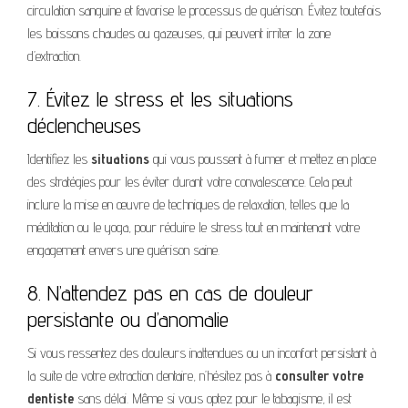
circulation sanguine et favorise le processus de guérison. Évitez toutefois
les boissons chaudes ou gazeuses, qui peuvent irriter la zone
d’extraction.
7. Évitez le stress et les situations
déclencheuses
Identifiez les
situations
qui vous poussent à fumer et mettez en place
des stratégies pour les éviter durant votre convalescence. Cela peut
inclure la mise en œuvre de techniques de relaxation, telles que la
méditation ou le yoga, pour réduire le stress tout en maintenant votre
engagement envers une guérison saine.
8. N’attendez pas en cas de douleur
persistante ou d’anomalie
Si vous ressentez des douleurs inattendues ou un inconfort persistant à
la suite de votre extraction dentaire, n’hésitez pas à
consulter votre
dentiste
sans délai. Même si vous optez pour le tabagisme, il est