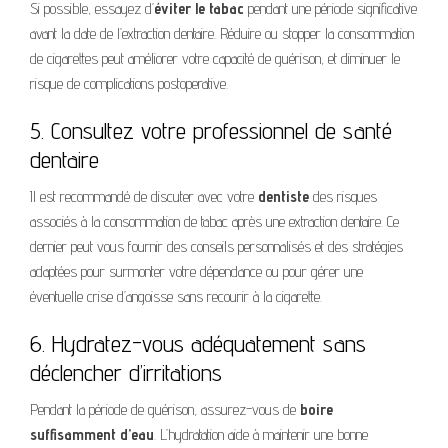
Si possible, essayez d’
éviter le tabac
pendant une période significative
avant la date de l’extraction dentaire. Réduire ou stopper la consommation
de cigarettes peut améliorer votre capacité de guérison, et diminuer le
risque de complications postoperative.
5. Consultez votre professionnel de santé
dentaire
Il est recommandé de discuter avec votre
dentiste
des risques
associés à la consommation de tabac après une extraction dentaire. Ce
dernier peut vous fournir des conseils personnalisés et des stratégies
adaptées pour surmonter votre dépendance ou pour gérer une
éventuelle crise d’angoisse sans recourir à la cigarette.
6. Hydratez-vous adéquatement sans
déclencher d’irritations
Pendant la période de guérison, assurez-vous de
boire
suffisamment d’eau
. L’hydratation aide à maintenir une bonne