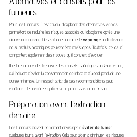
Alternatives et conseils pour les
fumeurs
Pour les fumeurs, il est crucial d’explorer des alternatives viables
permettant de réduire les risques associés au tabagisme après une
intervention dentaire. Des solutions comme le
vapotage
ou l’utilisation
de substituts nicotiniques peuvent être envisagées. Toutefois, celles-ci
comportent également des risques qu’il convient d’évaluer.
Il est recommandé de suivre des conseils spécifiques post-extraction,
qui incluent d’éviter la consommation de tabac et d’alcool pendant une
durée minimale. Un respect strict de ces recommandations peut
améliorer de manière significative le processus de guérison.
Préparation avant l’extraction
dentaire
Les fumeurs doivent également envisager d’
éviter de fumer
quelques jours avant l’extraction. Cela peut aider à diminuer les risques