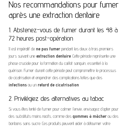
Nos recommandations pour fumer
après une extraction dentaire
1. Abstenez-vous de fumer durant les 48 à
72 heures post-opération
Il est impératif de
ne pas fumer
pendant les deux à trois premiers
jours suivant une
extraction dentaire
. Cette période représente une
phase cruciale pour la formation du caillot sanguin, essentiel à la
guérison. Fumer durant cette période peut compromettre le processus
de cicatrisation et engendrer des complications telles que des
infections
ou un
retard de cicatrisation
.
2. Privilégiez des alternatives au tabac
Si vous êtes tenté de fumer pour calmer l’envie, envisagez d’opter pour
des substituts moins nocifs, comme des
gommes à mâcher
ou des
bonbons sans sucre. Ces produits peuvent aider à détourner votre