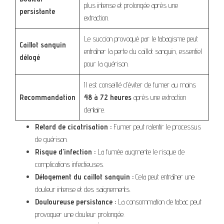
plus intense et prolongée après une
persistante
extraction.
Le succion provoqué par le tabagisme peut
Caillot sanguin
entraîner la perte du caillot sanguin, essentiel
délogé
pour la guérison.
Il est conseillé d’éviter de fumer au moins
Recommandation
48 à 72 heures
après une extraction
dentaire.
Retard de cicatrisation :
Fumer peut ralentir le processus
de guérison.
Risque d’infection :
La fumée augmente le risque de
complications infectieuses.
Délogement du caillot sanguin :
Cela peut entraîner une
douleur intense et des saignements.
Douloureuse persistance :
La consommation de tabac peut
provoquer une douleur prolongée.