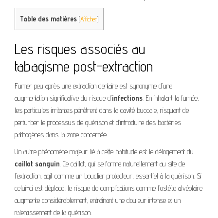
Table des matières
[
Afficher
]
Les risques associés au
tabagisme post-extraction
Fumer peu après une extraction dentaire est synonyme d’une
augmentation significative du risque d’
infections
. En inhalant la fumée,
les particules irritantes pénètrent dans la cavité buccale, risquant de
perturber le processus de guérison et d’introduire des bactéries
pathogènes dans la zone concernée.
Un autre phénomène majeur lié à cette habitude est le délogement du
caillot sanguin
. Ce caillot, qui se forme naturellement au site de
l’extraction, agit comme un bouclier protecteur, essentiel à la guérison. Si
celui-ci est déplacé, le risque de complications comme l’ostéite alvéolaire
augmente considérablement, entraînant une douleur intense et un
ralentissement de la guérison.