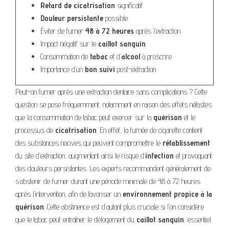
Retard de cicatrisation
significatif
Douleur persistante
possible
Éviter de fumer
48 à 72 heures
après l’extraction
Impact négatif sur le
caillot sanguin
Consommation de
tabac
et d’
alcool
à proscrire
Importance d’un
bon suivi
post-extraction
Peut-on fumer après une extraction dentaire sans complications ? Cette
question se pose fréquemment, notamment en raison des effets néfastes
que la consommation de tabac peut exercer sur la
guérison
et le
processus de
cicatrisation
. En effet, la fumée de cigarette contient
des substances nocives qui peuvent compromettre le
rétablissement
du site d’extraction, augmentant ainsi le risque d’
infection
et provoquant
des douleurs persistantes. Les experts recommandent généralement de
s’abstenir de fumer durant une période minimale de 48 à 72 heures
après l’intervention, afin de favoriser un
environnement propice à la
guérison
. Cette abstinence est d’autant plus cruciale si l’on considère
que le tabac peut entraîner le délogement du
caillot sanguin
, essentiel