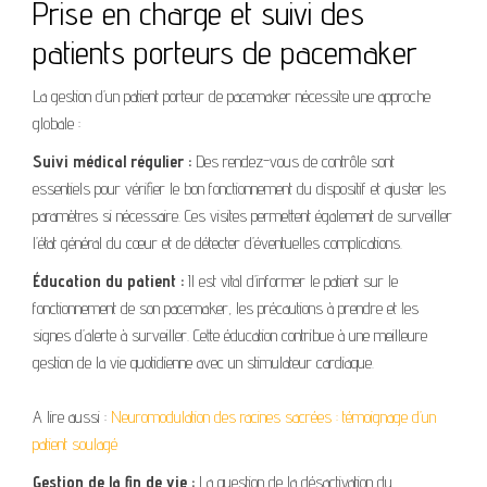
Prise en charge et suivi des
patients porteurs de pacemaker
La gestion d’un patient porteur de pacemaker nécessite une approche
globale :
Suivi médical régulier :
Des rendez-vous de contrôle sont
essentiels pour vérifier le bon fonctionnement du dispositif et ajuster les
paramètres si nécessaire. Ces visites permettent également de surveiller
l’état général du cœur et de détecter d’éventuelles complications.
Éducation du patient :
Il est vital d’informer le patient sur le
fonctionnement de son pacemaker, les précautions à prendre et les
signes d’alerte à surveiller. Cette éducation contribue à une meilleure
gestion de la vie quotidienne avec un stimulateur cardiaque.
A lire aussi :
Neuromodulation des racines sacrées : témoignage d’un
patient soulagé
Gestion de la fin de vie :
La question de la désactivation du