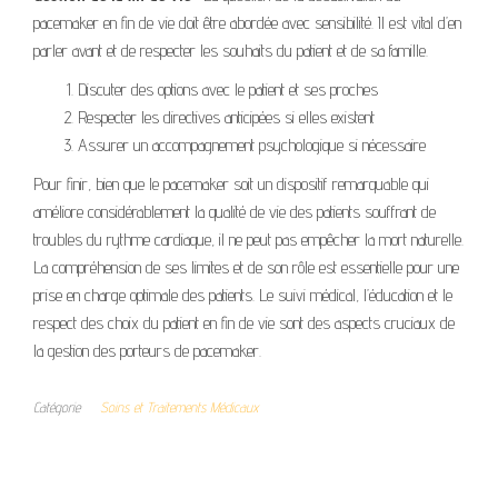
pacemaker en fin de vie doit être abordée avec sensibilité. Il est vital d’en
parler avant et de respecter les souhaits du patient et de sa famille.
Discuter des options avec le patient et ses proches
Respecter les directives anticipées si elles existent
Assurer un accompagnement psychologique si nécessaire
Pour finir, bien que le pacemaker soit un dispositif remarquable qui
améliore considérablement la qualité de vie des patients souffrant de
troubles du rythme cardiaque, il ne peut pas empêcher la mort naturelle.
La compréhension de ses limites et de son rôle est essentielle pour une
prise en charge optimale des patients. Le suivi médical, l’éducation et le
respect des choix du patient en fin de vie sont des aspects cruciaux de
la gestion des porteurs de pacemaker.
Catégorie
Soins et Traitements Médicaux