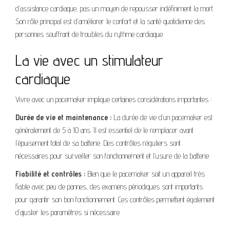
d’assistance cardiaque, pas un moyen de repousser indéfiniment la mort.
Son rôle principal est d’améliorer le confort et la santé quotidienne des
personnes souffrant de troubles du rythme cardiaque.
La vie avec un stimulateur
cardiaque
Vivre avec un pacemaker implique certaines considérations importantes :
Durée de vie et maintenance :
La durée de vie d’un pacemaker est
généralement de 5 à 10 ans. Il est essentiel de le remplacer avant
l’épuisement total de sa batterie. Des contrôles réguliers sont
nécessaires pour surveiller son fonctionnement et l’usure de la batterie.
Fiabilité et contrôles :
Bien que le pacemaker soit un appareil très
fiable avec peu de pannes, des examens périodiques sont importants
pour garantir son bon fonctionnement. Ces contrôles permettent également
d’ajuster les paramètres si nécessaire.