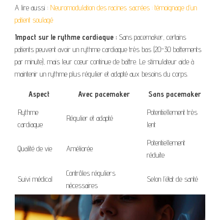
A lire aussi :
Neuromodulation des racines sacrées : témoignage d’un
patient soulagé
Impact sur le rythme cardiaque :
Sans pacemaker, certains
patients peuvent avoir un rythme cardiaque très bas (20-30 battements
par minute), mais leur cœur continue de battre. Le stimulateur aide à
maintenir un rythme plus régulier et adapté aux besoins du corps.
Aspect
Avec pacemaker
Sans pacemaker
Rythme
Potentiellement très
Régulier et adapté
cardiaque
lent
Potentiellement
Qualité de vie
Améliorée
réduite
Contrôles réguliers
Suivi médical
Selon l’état de santé
nécessaires