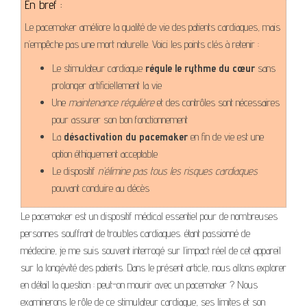
En bref :
Le pacemaker améliore la qualité de vie des patients cardiaques, mais
n’empêche pas une mort naturelle. Voici les points clés à retenir :
Le stimulateur cardiaque
régule le rythme du cœur
sans
prolonger artificiellement la vie
Une
maintenance régulière
et des contrôles sont nécessaires
pour assurer son bon fonctionnement
La
désactivation du pacemaker
en fin de vie est une
option éthiquement acceptable
Le dispositif
n’élimine pas tous les risques cardiaques
pouvant conduire au décès
Le pacemaker est un dispositif médical essentiel pour de nombreuses
personnes souffrant de troubles cardiaques. étant passionné de
médecine, je me suis souvent interrogé sur l’impact réel de cet appareil
sur la longévité des patients. Dans le présent article, nous allons explorer
en détail la question : peut-on mourir avec un pacemaker ? Nous
examinerons le rôle de ce stimulateur cardiaque, ses limites et son