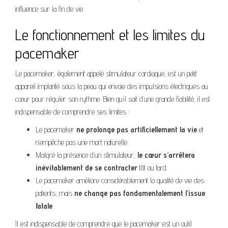
influence sur la fin de vie.
Le fonctionnement et les limites du
pacemaker
Le pacemaker, également appelé stimulateur cardiaque, est un petit
appareil implanté sous la peau qui envoie des impulsions électriques au
cœur pour réguler son rythme. Bien qu’il soit d’une grande fiabilité, il est
indispensable de comprendre ses limites :
Le pacemaker
ne prolonge pas artificiellement la vie
et
n’empêche pas une mort naturelle.
Malgré la présence d’un stimulateur,
le cœur s’arrêtera
inévitablement de se contracter
tôt ou tard.
Le pacemaker améliore considérablement la qualité de vie des
patients, mais
ne change pas fondamentalement l’issue
fatale
.
Il est indispensable de comprendre que le pacemaker est un outil