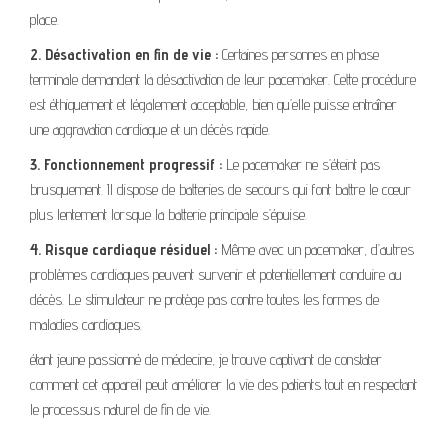
place.
2. Désactivation en fin de vie :
Certaines personnes en phase
terminale demandent la désactivation de leur pacemaker. Cette procédure
est éthiquement et légalement acceptable, bien qu’elle puisse entraîner
une aggravation cardiaque et un décès rapide.
3. Fonctionnement progressif :
Le pacemaker ne s’éteint pas
brusquement. Il dispose de batteries de secours qui font battre le cœur
plus lentement lorsque la batterie principale s’épuise.
4. Risque cardiaque résiduel :
Même avec un pacemaker, d’autres
problèmes cardiaques peuvent survenir et potentiellement conduire au
décès. Le stimulateur ne protège pas contre toutes les formes de
maladies cardiaques.
étant jeune passionné de médecine, je trouve captivant de constater
comment cet appareil peut améliorer la vie des patients tout en respectant
le processus naturel de fin de vie.