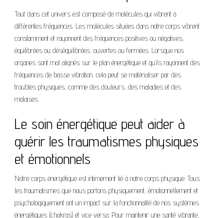
Tout dans cet univers est composé de molécules qui vibrent à
différentes fréquences. Les molécules situées dans notre corps vibrent
constamment et rayonnent des fréquences positives ou négatives,
équilibrées ou déséquilibrées, ouvertes ou fermées. Lorsque nos
organes sont mal alignés sur le plan énergétique et qu’ils rayonnent des
fréquences de basse vibration, cela peut se matérialiser par des
troubles physiques, comme des douleurs, des maladies et des
malaises.
Le soin énergétique peut aider à
guérir les traumatismes physiques
et émotionnels
Notre corps énergétique est intimement lié à notre corps physique. Tous
les traumatismes que nous portons physiquement, émotionnellement et
psychologiquement ont un impact sur la fonctionnalité de nos systèmes
énergétiques (chakras) et vice versa. Pour maintenir une santé vibrante,