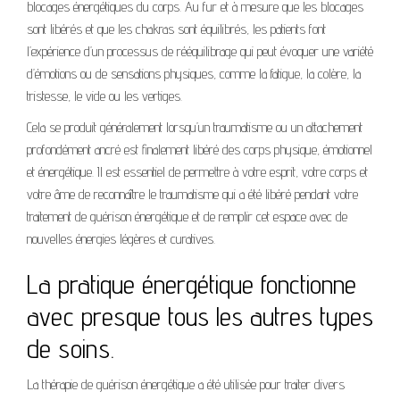
blocages énergétiques du corps. Au fur et à mesure que les blocages
sont libérés et que les chakras sont équilibrés, les patients font
l’expérience d’un processus de rééquilibrage qui peut évoquer une variété
d’émotions ou de sensations physiques, comme la fatigue, la colère, la
tristesse, le vide ou les vertiges.
Cela se produit généralement lorsqu’un traumatisme ou un attachement
profondément ancré est finalement libéré des corps physique, émotionnel
et énergétique. Il est essentiel de permettre à votre esprit, votre corps et
votre âme de reconnaître le traumatisme qui a été libéré pendant votre
traitement de guérison énergétique et de remplir cet espace avec de
nouvelles énergies légères et curatives.
La pratique énergétique fonctionne
avec presque tous les autres types
de soins.
La thérapie de guérison énergétique a été utilisée pour traiter divers