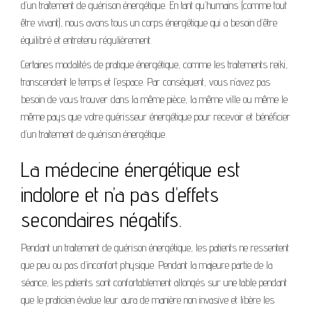
d’un traitement de guérison énergétique. En tant qu’humains (comme tout
être vivant), nous avons tous un corps énergétique qui a besoin d’être
équilibré et entretenu régulièrement.
Certaines modalités de pratique énergétique, comme les traitements reiki,
transcendent le temps et l’espace. Par conséquent, vous n’avez pas
besoin de vous trouver dans la même pièce, la même ville ou même le
même pays que votre guérisseur énergétique pour recevoir et bénéficier
d’un traitement de guérison énergétique.
La médecine énergétique est
indolore et n’a pas d’effets
secondaires négatifs.
Pendant un traitement de guérison énergétique, les patients ne ressentent
que peu ou pas d’inconfort physique. Pendant la majeure partie de la
séance, les patients sont confortablement allongés sur une table pendant
que le praticien évalue leur aura de manière non invasive et libère les