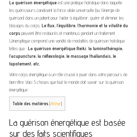
La guérison énergétique
est une pratique holistique dans laquelle
les guérisseurs canalisent la force vitale universelle (ou l’énergie de
guérison) dans un patient pour l’aider à équilibrer, guérir et éliminer les
blocages du corps.
Le flux, l’équilibre, l’harmonie et la vitalité du
corps
peuvent être restaurés et maintenus pendant un traitement.
L’énergétique comprend une variété de modalités de guérison holistique
telles que :
La guérison énergétique Reiki
,
la luminothérapie,
l’acupuncture, la réflexologie, le massage thaïlandais, le
tapotement, etc.
Votre corps énergétique à un rôle crucial à jouer dans votre parcours de
bien-être. Voici 5 choses que tout le monde doit savoir sur la guérison
énergétique :
Table des matières
[
Afficher
]
La guérison énergétique est basée
sur des faits scientifiques