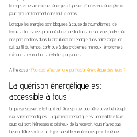
le corps a besoin que ses énergies disposent d’un espace énergétique
pour circuler librement dans tout le corps.
Lorsque les énergies sont bloquées à cause de traumatismes, de
toxines, d’un stress prolongé et de constrictions musculaires, cela crée
des perturbations dans la circulation de l’énergie dans notre corps, ce
qui, au fil du temps, contribue à des problèmes mentaux, émotionnels
et/ou des maux et des maladies physiques.
A lire aussi :
Pourquoi effectuer une purification énergétique des lieux ?
La guérison énergétique est
accessible à tous
On pense souvent à tort qu’il faut être spirituel pour être ouvert et réceptif
aux soins énergétiques. La guérison énergétique est accessible à tous
ceux qui sont intéressés et désireux de la recevoir. Vous n’avez pas
besoin d’être spirituel ou hypersensible aux énergies pour bénéficier