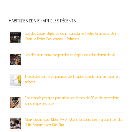
HABITUDES DE VIE : ARTICLES RÉCENTS
Les plus beaux styles de denim qui subliment votre tenue avec Denim
Selon La Forme Des Jambes – Reitmans
Les clés pour mieux comprendre les étapes de votre chemin de vie
Insecticides contre les punaises de lit : guide complet pour un traitement
efficace
Cinq conseils pratiques pour utiliser les écrans de PC et de smartphone
sans fatiguer les yeux
Mieux Cuisiner pour Mieux Vivre : Quand la Qualité des Ingrédients et des
Outils Soutient Notre Bien-Être