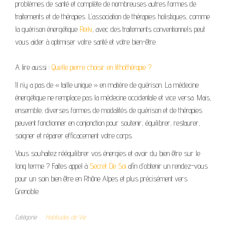
problèmes de santé et complète de nombreuses autres formes de
traitements et de thérapies. L’association de thérapies holistiques, comme
la guérison énergétique
Reiki
, avec des traitements conventionnels peut
vous aider à optimiser votre santé et votre bien-être.
A lire aussi :
Quelle pierre choisir en lithothérapie ?
Il n’y a pas de « taille unique » en matière de guérison. La médecine
énergétique ne remplace pas la médecine occidentale et vice versa. Mais,
ensemble, diverses formes de modalités de guérison et de thérapies
peuvent fonctionner en conjonction pour soutenir, équilibrer, restaurer,
soigner et réparer efficacement votre corps.
Vous souhaitez rééquilibrer vos énergies et avoir du bien être sur le
long terme ? Faites appel à
Secret De Soi
afin d’obtenir un rendez-vous
pour un soin bien être en Rhône Alpes et plus précisément vers
Grenoble.
Catégorie
Habitudes de Vie