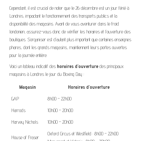
Cependant, il est crucial de noter que le 26 décembre est un jour férié à
Londres, impactant le fonctionnement des transports publics et la
disponibilité des magasins. Avant de vous aventurer dans le froid
londonien, assurez-vous donc de vérifier les horaires et l’ouverture des
boutiques. S’organiser est d’autant plus important que certaines enseignes
phares, dont les grands magasins, maintiennent leurs portes ouvertes
pour la journée entière.
Voici un tableau indicatif des
horaires d’ouverture
des principaux
magasins à Londres le jour du Boxing Day :
Magasin
Horaires d’ouverture
GAP
8h00 – 22h00
Harrods
10h00 – 20h00
Harvey Nichols
10h00 – 20h00
Oxford Circus et Westfield : 8h00 – 22h00
House of Fraser