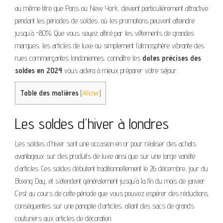
au même titre que Paris ou New York, devient particulièrement attractive
pendant les périodes de soldes, où les promotions peuvent atteindre
jusqu’à -80%. Que vous soyez attiré par les vêtements de grandes
marques, les articles de luxe ou simplement l’atmosphère vibrante des
rues commerçantes londoniennes, connaître les
dates précises des
soldes en 2024
vous aidera à mieux préparer votre séjour.
Table des matières
[
Afficher
]
Les soldes d’hiver à londres
Les soldes d’hiver sont une occasion en or pour réaliser des achats
avantageux sur des produits de luxe ainsi que sur une large variété
d’articles. Ces soldes débutent traditionnellement le 26 décembre, jour du
Boxing Day, et s’étendent généralement jusqu’à la fin du mois de janvier.
C’est au cours de cette période que vous pouvez espérer des réductions
conséquentes sur une panoplie d’articles, allant des sacs de grands
couturiers aux articles de décoration.