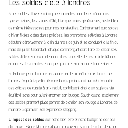
Les soldes d’été à londres
Si les soldes d’hiver sont impressionnantes pour leurs réductions
spectaculaires, les soldes d’été, bien que moins généreuses, restent tout
de même intéressantes pour nos portefeuilles. Contrairement aux soldes
d’hiver fixées à des dates précises, les promotions estivales à Londres
débutent généralement à la fin du mois de juin et se concluent à la fin du
mois de juillet. Cependant, chaque commerçant étant libre de lancer ses
soldes d’été selon son calendrier, il est conseillé de rester à l’affût des
annonces des grandes enseignes pour ne rater aucune bonne affaire.
En tant que jeune homme passionné par le bien-être sous toutes ses
formes, j’apprécie particulièrement cette période qui permet d’acquérir
des articles de qualité à prix réduit, contribuant ainsi à un style de vie
équilibré sans pour autant entamer son budget. Savoir quand exactement
ces soldes prennent place permet de planifier son voyage à Londres de
manière à optimiser son expérience shopping.
L’impact des soldes
sur notre bien-être et notre budget ne doit pas
être sous-estimé. Que ce soit pour renouveler sa garde-robe, dénicher