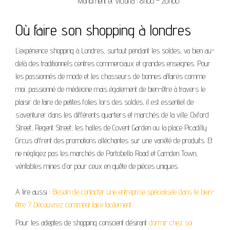
Monument et Victoria : 8h00 – 20h00
Où faire son shopping à londres
L’expérience shopping à Londres, surtout pendant les soldes, va bien au-
delà des traditionnels centres commerciaux et grandes enseignes. Pour
les passionnés de mode et les chasseurs de bonnes affaires comme
moi, passionné de médecine mais également de bien-être à travers le
plaisir de faire de petites folies lors des soldes, il est essentiel de
s’aventurer dans les différents quartiers et marchés de la ville. Oxford
Street, Regent Street, les halles de Covent Garden ou la place Picadilly
Circus offrent des promotions alléchantes sur une variété de produits. Et
ne négligez pas les marchés de Portobello Road et Camden Town,
véritables mines d’or pour ceux en quête de pièces uniques.
A lire aussi :
Besoin de contacter une entreprise spécialisée dans le bien-
être ? Découvrez comment faire facilement.
Pour les adeptes de shopping conscient désirant
dormir chez soi