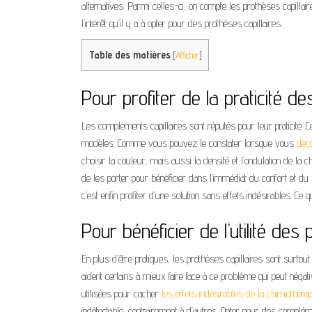
alternatives. Parmi celles-ci, on compte les prothèses capillai
l’intérêt qu’il y a à opter pour des prothèses capillaires.
Table des matières
[
Afficher
]
Pour profiter de la praticité de
Les compléments capillaires sont réputés pour leur praticité. C
modèles. Comme vous pouvez le constater lorsque vous
déc
choisir la couleur, mais aussi la densité et l’ondulation de la ch
de les porter pour bénéficier dans l’immédiat du confort et du
c’est enfin profiter d’une solution sans effets indésirables. Ce
Pour bénéficier de l’utilité des
En plus d’être pratiques, les prothèses capillaires sont surtout pr
aident certains à mieux faire face à ce problème qui peut néga
utilisées pour cacher
les effets indésirables de la chimiothérap
indétectable, contrairement à d’autres. Opter pour des compléme