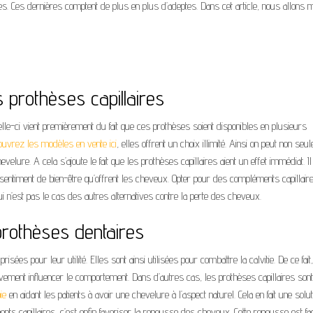
res. Ces dernières comptent de plus en plus d’adeptes. Dans cet article, nous allons 
s prothèses capillaires
elle-ci vient premièrement du fait que ces prothèses soient disponibles en plusieurs
ouvrez les modèles en vente ici
, elles offrent un choix illimité. Ainsi on peut non seu
evelure. A cela s’ajoute le fait que les prothèses capillaires aient un effet immédiat. Il 
 sentiment de bien-être qu’offrent les cheveux. Opter pour des compléments capillair
 qui n’est pas le cas des autres alternatives contre la perte des cheveux.
 prothèses dentaires
isées pour leur utilité. Elles sont ainsi utilisées pour combattre la calvitie. De ce fait,
tivement influencer le comportement. Dans d’autres cas, les prothèses capillaires son
ie
en aidant les patients à avoir une chevelure à l’aspect naturel. Cela en fait une solut
nts capillaires, c’est enfin favoriser la repousse des cheveux. Cette repousse est faci