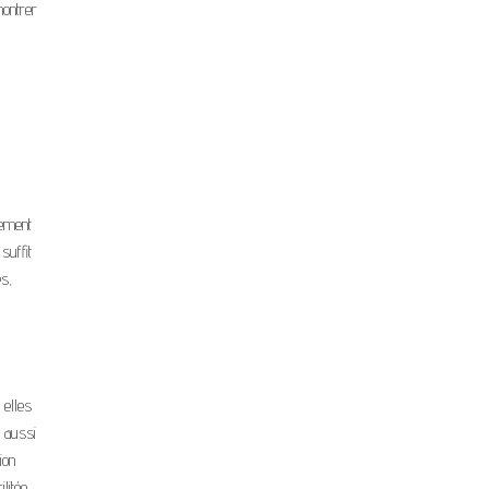
montrer
lement
suffit
es,
 elles
t aussi
ion
litée