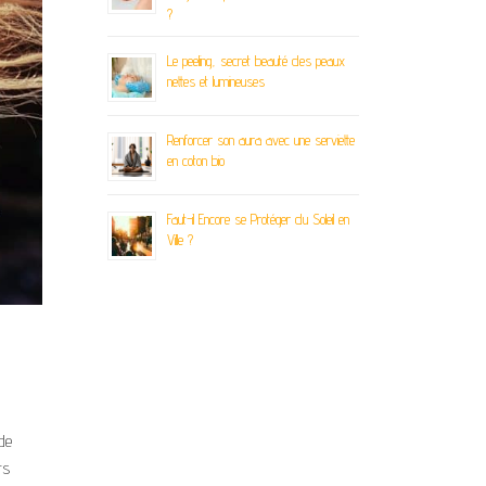
?
Le peeling, secret beauté des peaux
nettes et lumineuses
Renforcer son aura avec une serviette
en coton bio
Faut-il Encore se Protéger du Soleil en
Ville ?
de
rs