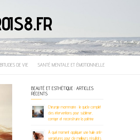
OIS8.FR
BITUDES DE VIE
SANTÉ MENTALE ET ÉMOTIONNELLE
BEAUTÉ ET ESTHÉTIQUE : ARTICLES
RÉCENTS
Chirurgie mammaire : le guide complet
des interventions pour sublimer,
corriger et reconstruire la poitrine
À quel moment appliquer une huile anti-
vergetures pour de meilleurs résultats