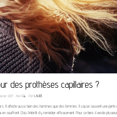
ur des prothèses capillaires ?
février 2021
Non
Par
LAURE
rs. Il affecte aussi bien des hommes que des femmes. Il cause souvent une perte 
n souffrent. D’où l’intérêt d’y remédier efficacement. Pour ce faire, il existe plusieu