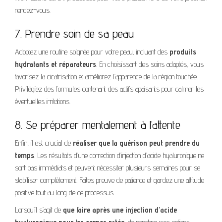
rendez-vous.
7. Prendre soin de sa peau
Adoptez une routine soignée pour votre peau, incluant des
produits
hydratants et réparateurs
. En choisissant des soins adaptés, vous
favorisez la cicatrisation et améliorez l’apparence de la région touchée.
Privilégiez des formules contenant des actifs apaisants pour calmer les
éventuelles irritations.
8. Se préparer mentalement à l’attente
Enfin, il est crucial de
réaliser que la guérison peut prendre du
temps
. Les résultats d’une correction d’injection d’acide hyaluronique ne
sont pas immédiats et peuvent nécessiter plusieurs semaines pour se
stabiliser complètement. Faites preuve de patience et gardez une attitude
positive tout au long de ce processus.
Lorsqu’il s’agit de
que faire après une injection d’acide