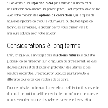
Si les effets d’une
injection ratée
persistent et que l’inconfort ou
l’insatisfaction redeviennent une préoccupation, il est important de discuter
avec votre médecin des
options de correction
. Qu’il s’agisse de
nouvelles injections de produits volumateurs, ou d’autres types de
techniques esthétiques, le praticien devrait vous orienter vers la
meilleure solution selon votre situation.
Considérations à long terme
Enfin, lorsque vous envisagez des
injections futures
, il peut être
judicieux de se renseigner sur la réputation du professionnel, les avis
d’autres patients et de discuter en profondeur des attentes et des
résultats escomptés. Une préparation adéquate peut faire toute la
différence pour éviter des incidents de ce genre.
Pour des résultats optimaux et une meilleure satisfaction, il est essentiel
de choisir un praticien qualifié et de discuter en profondeur de toutes les
options avant de recourir à des traitements de médecine esthétique.