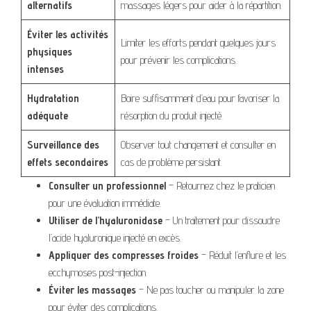
alternatifs
massages légers pour aider à la répartition.
Éviter les activités
Limiter les efforts pendant quelques jours
physiques
pour prévenir les complications.
intenses
Hydratation
Boire suffisamment d’eau pour favoriser la
adéquate
résorption du produit injecté.
Surveillance des
Observer tout changement et consulter en
effets secondaires
cas de problème persistant.
Consulter un professionnel
– Retournez chez le praticien
pour une évaluation immédiate.
Utiliser de l’hyaluronidase
– Un traitement pour dissoudre
l’acide hyaluronique injecté en excès.
Appliquer des compresses froides
– Réduit l’enflure et les
ecchymoses post-injection.
Éviter les massages
– Ne pas toucher ou manipuler la zone
pour éviter des complications.