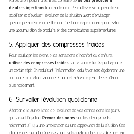
Après une injection ratée, il est conseillé de
ne pas procéder à
d’autres injections
trop rapidement. Permettez à votre peau de se
stabiliser et d’évaluer l’évolution de la situation avant d’envisager
quelconque amélioration esthétique. C’est une étape cruciale pour éviter
une accumulation de produits et des complications supplémentaires.
5. Appliquer des compresses froides
Pour soulager les éventuelles sensations d’inconfort ou d’enflure,
utiliser des compresses froides
sur la zone affectée peut apporter
un certain répit. En réduisant l’inflammation, cela favorisera également une
meilleure circulation sanguine et permettra à votre peau de se rétablir
plus rapidement.
6. Surveiller l’évolution quotidienne
Attention à la surveillance de l’évolution de vos cernes dans les jours
qui suivent l’injection.
Prenez des notes
sur les changements,
notamment s’il y a une amélioration ou une aggravation de la situation. Ces
informations seront précieuses pour votre praticien lors de votre prochain