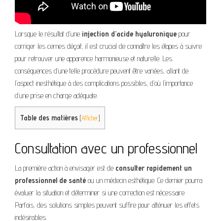
Lorsque le résultat d’une
injection d’acide hyaluronique
pour
corriger les cernes déçoit, il est crucial de connaître les étapes à suivre
pour retrouver une apparence harmonieuse et naturelle. Les
conséquences d’une telle procédure peuvent être variées, allant de
l’aspect inesthétique à des complications possibles, d’où l’importance
d’une prise en charge adéquate.
Table des matières
[
Afficher
]
Consultation avec un professionnel
La première action à envisager est de
consulter rapidement un
professionnel de santé
ou un médecin esthétique. Ce dernier pourra
évaluer la situation et déterminer si une correction est nécessaire.
Parfois, des solutions simples peuvent suffire pour atténuer les effets
indésirables.