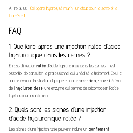
A lire aussi :
Collagène hydrolysé marin : un atout pour la santé et le
bien-être !
FAQ
1. Que faire après une injection ratée d’acide
hyaluronique dans les cernes ?
En cas d’injection
ratée
d’acide hyaluronique dans les cernes, il est
essentiel de consulter le professionnel qui a réalisé le traitement. Celui-ci
pourra évaluer la situation et proposer une
correction
, souvent à l’aide
de l’
hyaluronidase
, une enzyme qui permet de décomposer l’acide
hyaluronique excédentaire.
2. Quels sont les signes d’une injection
d’acide hyaluronique ratée ?
Les signes d’une injection ratée peuvent inclure un
gonflement