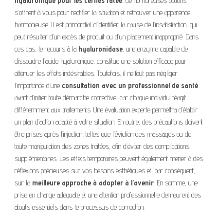
hyaluronique pour les cernes ratée
, de nombreuses options
s’offrent à vous pour rectifier la situation et retrouver une apparence
harmonieuse. Il est primordial d’identifier la cause de l’insatisfaction, qui
peut résulter d’un excès de produit ou d’un placement inapproprié. Dans
ces cas, le recours à la
hyaluronidase
, une enzyme capable de
dissoudre l’acide hyaluronique, constitue une solution efficace pour
atténuer les effets indésirables. Toutefois, il ne faut pas négliger
l’importance d’une
consultation avec un professionnel de santé
avant d’initier toute démarche corrective, car chaque individu réagit
différemment aux traitements. Une évaluation experte permettra d’établir
un plan d’action adapté à votre situation. En outre, des précautions doivent
être prises après l’injection, telles que l’éviction des massages ou de
toute manipulation des zones traitées, afin d’éviter des complications
supplémentaires. Les effets temporaires peuvent également mener à des
réflexions précieuses sur vos besoins esthétiques et, par conséquent,
sur la
meilleure approche à adopter à l’avenir
. En somme, une
prise en charge adéquate et une attention professionnelle demeurent des
atouts essentiels dans le processus de correction.