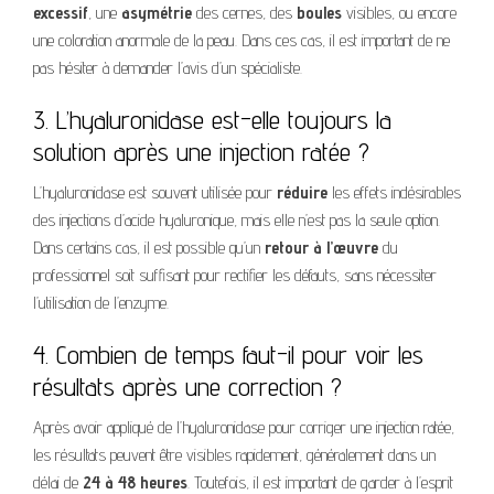
excessif
, une
asymétrie
des cernes, des
boules
visibles, ou encore
une coloration anormale de la peau. Dans ces cas, il est important de ne
pas hésiter à demander l’avis d’un spécialiste.
3. L’hyaluronidase est-elle toujours la
solution après une injection ratée ?
L’hyaluronidase est souvent utilisée pour
réduire
les effets indésirables
des injections d’acide hyaluronique, mais elle n’est pas la seule option.
Dans certains cas, il est possible qu’un
retour à l’œuvre
du
professionnel soit suffisant pour rectifier les défauts, sans nécessiter
l’utilisation de l’enzyme.
4. Combien de temps faut-il pour voir les
résultats après une correction ?
Après avoir appliqué de l’hyaluronidase pour corriger une injection ratée,
les résultats peuvent être visibles rapidement, généralement dans un
délai de
24 à 48 heures
. Toutefois, il est important de garder à l’esprit