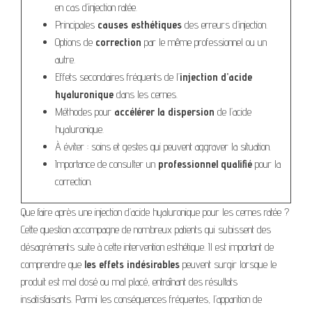
en cas d’injection ratée.
Principales
causes esthétiques
des erreurs d’injection.
Options de
correction
par le même professionnel ou un
autre.
Effets secondaires fréquents de l’
injection d’acide
hyaluronique
dans les cernes.
Méthodes pour
accélérer la dispersion
de l’acide
hyaluronique.
À éviter : soins et gestes qui peuvent aggraver la situation.
Importance de consulter un
professionnel qualifié
pour la
correction.
Que faire après une injection d’acide hyaluronique pour les cernes ratée ?
Cette question accompagne de nombreux patients qui subissent des
désagréments suite à cette intervention esthétique. Il est important de
comprendre que
les effets indésirables
peuvent surgir lorsque le
produit est mal dosé ou mal placé, entraînant des résultats
insatisfaisants. Parmi les conséquences fréquentes, l’apparition de