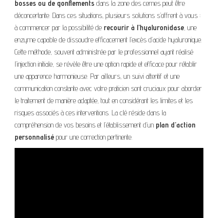
bosses ou de gonflements
dans la zone des cernes peut être
déconcertante. Dans ces situations, plusieurs solutions s’offrent à vous :
à commencer par la possibilité de
recourir à l’hyaluronidase
, une
enzyme capable de dissoudre efficacement l’excès d’acide hyaluronique.
Cette méthode, souvent administrée par le professionnel ayant réalisé
l’injection initiale, se révèle être une option rapide et efficace pour rétablir
une apparence harmonieuse. Par ailleurs, un suivi attentif et une
communication constante avec votre praticien sont cruciaux pour aborder
le traitement de manière adaptée, tout en considérant les limites et les
risques associés à ces interventions. La clé réside dans la
compréhension de vos besoins et l’établissement d’un
plan d’action
personnalisé
pour une correction pertinente.