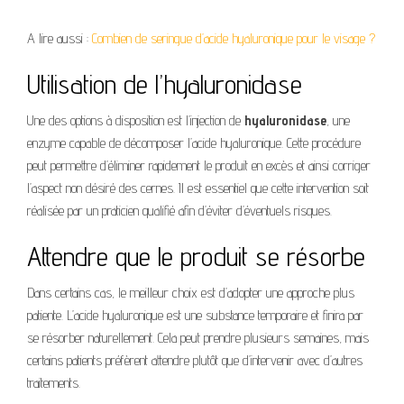
A lire aussi :
Combien de seringue d’acide hyaluronique pour le visage ?
Utilisation de l’hyaluronidase
Une des options à disposition est l’injection de
hyaluronidase
, une
enzyme capable de décomposer l’acide hyaluronique. Cette procédure
peut permettre d’éliminer rapidement le produit en excès et ainsi corriger
l’aspect non désiré des cernes. Il est essentiel que cette intervention soit
réalisée par un praticien qualifié afin d’éviter d’éventuels risques.
Attendre que le produit se résorbe
Dans certains cas, le meilleur choix est d’adopter une approche plus
patiente. L’acide hyaluronique est une substance temporaire et finira par
se résorber naturellement. Cela peut prendre plusieurs semaines, mais
certains patients préfèrent attendre plutôt que d’intervenir avec d’autres
traitements.