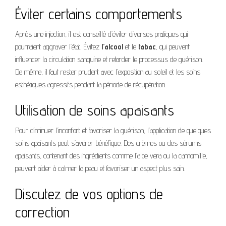
Éviter certains comportements
Après une injection, il est conseillé d’éviter diverses pratiques qui
pourraient aggraver l’état. Évitez
l’alcool
et le
tabac
, qui peuvent
influencer la circulation sanguine et retarder le processus de guérison.
De même, il faut rester prudent avec l’exposition au soleil et les soins
esthétiques agressifs pendant la période de récupération.
Utilisation de soins apaisants
Pour diminuer l’inconfort et favoriser la guérison, l’application de quelques
soins apaisants peut s’avérer bénéfique. Des crèmes ou des sérums
apaisants, contenant des ingrédients comme l’aloe vera ou la camomille,
peuvent aider à calmer la peau et favoriser un aspect plus sain.
Discutez de vos options de
correction