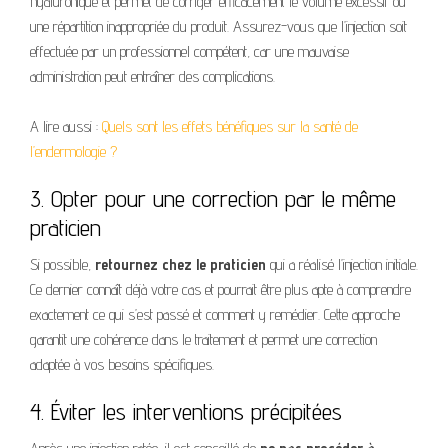
hyaluronique et permet de corriger efficacement le volume excessif ou
une répartition inappropriée du produit. Assurez-vous que l’injection soit
effectuée par un professionnel compétent, car une mauvaise
administration peut entraîner des complications.
A lire aussi :
Quels sont les effets bénéfiques sur la santé de
l’endermologie ?
3. Opter pour une correction par le même
praticien
Si possible,
retournez chez le praticien
qui a réalisé l’injection initiale.
Ce dernier connaît déjà votre cas et pourrait être plus apte à comprendre
exactement ce qui s’est passé et comment y remédier. Cette approche
garantit une cohérence dans le traitement et permet une correction
adaptée à vos besoins spécifiques.
4. Éviter les interventions précipitées