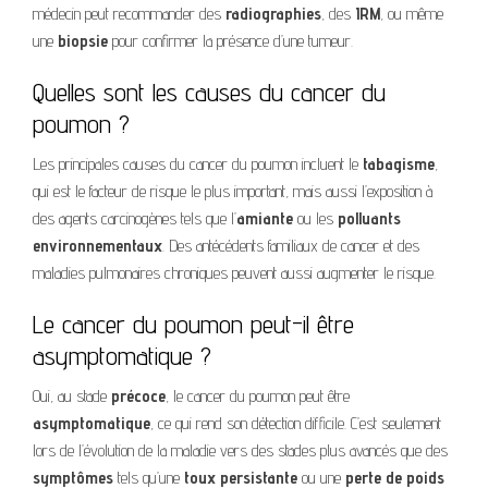
médecin peut recommander des
radiographies
, des
IRM
, ou même
une
biopsie
pour confirmer la présence d’une tumeur.
Quelles sont les causes du cancer du
poumon ?
Les principales causes du cancer du poumon incluent le
tabagisme
,
qui est le facteur de risque le plus important, mais aussi l’exposition à
des agents carcinogènes tels que l’
amiante
ou les
polluants
environnementaux
. Des antécédents familiaux de cancer et des
maladies pulmonaires chroniques peuvent aussi augmenter le risque.
Le cancer du poumon peut-il être
asymptomatique ?
Oui, au stade
précoce
, le cancer du poumon peut être
asymptomatique
, ce qui rend son détection difficile. C’est seulement
lors de l’évolution de la maladie vers des stades plus avancés que des
symptômes
tels qu’une
toux persistante
ou une
perte de poids