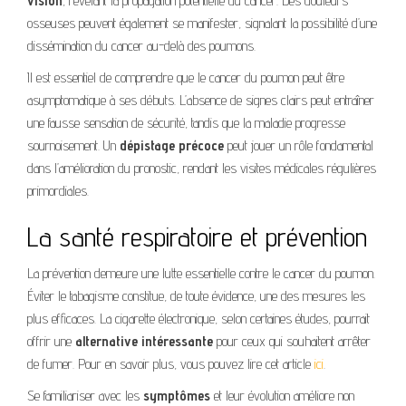
vision
, révélant la propagation potentielle du cancer. Des douleurs
osseuses peuvent également se manifester, signalant la possibilité d’une
dissémination du cancer au-delà des poumons.
Il est essentiel de comprendre que le cancer du poumon peut être
asymptomatique à ses débuts. L’absence de signes clairs peut entraîner
une fausse sensation de sécurité, tandis que la maladie progresse
sournoisement. Un
dépistage précoce
peut jouer un rôle fondamental
dans l’amélioration du pronostic, rendant les visites médicales régulières
primordiales.
La santé respiratoire et prévention
La prévention demeure une lutte essentielle contre le cancer du poumon.
Éviter le tabagisme constitue, de toute évidence, une des mesures les
plus efficaces. La cigarette électronique, selon certaines études, pourrait
offrir une
alternative intéressante
pour ceux qui souhaitent arrêter
de fumer. Pour en savoir plus, vous pouvez lire cet article
ici
.
Se familiariser avec les
symptômes
et leur évolution améliore non