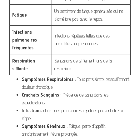
Un sentiment de fatigue généralisée qui ne
Fatigue
s’améliore pas avec le repos.
Infections
Infections répétées telles que des
pulmonaires
bronchites ou pneumonies.
fréquentes
Respiration
Sensations de sifflement lors de la
sifflante
respiration.
Symptômes Respiratoires :
Toux persistante, essoufflement,
douleur thoracique.
Crachats Sanguins :
Présence de sang dans les
expectorations.
Infections :
Infections pulmonaires répétées peuvent être un
signe.
Symptômes Généraux :
Fatigue, perte d’appétit,
amaigrissement, fièvre prolongée.