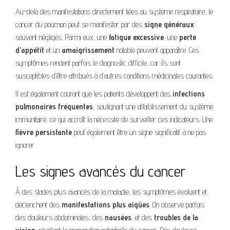
Au-delà des manifestations directement liées au système respiratoire, le
cancer du poumon peut se manifester par des
signe généraux
souvent négligés. Parmi eux, une
fatigue excessive
, une
perte
d’appétit
et un
amaigrissement
notable peuvent apparaître. Ces
symptômes rendent parfois le diagnostic difficile, car ils sont
susceptibles d’être attribués à d’autres conditions médicinales courantes.
Il est également courant que les patients développent des
infections
pulmonaires fréquentes
, soulignant une affaiblissement du système
immunitaire, ce qui accroît la nécessité de surveiller ces indicateurs. Une
fièvre persistante
peut également être un signe significatif à ne pas
ignorer.
Les signes avancés du cancer
À des stades plus avancés de la maladie, les symptômes évoluent et
déclenchent des
manifestations plus aigües
. On observe parfois
des douleurs abdominales, des
nausées
, et des
troubles de la