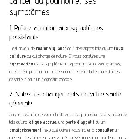
cancer du poumon et ses
symptômes
1. Prêtez attention aux symptômes
persistants
Il est crucial de
rester vigilant
face à des signes tels qu’une
toux
qui dure
ou qui change de nature. Si vous constatez une
aggravation
de ce symptôme ou l’apparition de nouveaux signes,
consultez rapidement un professionnel de santé. Cette précaution est
essentielle pour un diagnostic précoce.
2. Notez les changements de votre santé
générale
Suivre l’évolution de votre état de santé est primordial. Des symptômes
tels qu’une
fatigue accrue
, une
perte d’appétit
ou un
amaigrissement
inexpliqué doivent vous inciter à
consulter
un
médecin. Ces indicateurs peuvent être révélateurs d’un problème sous-