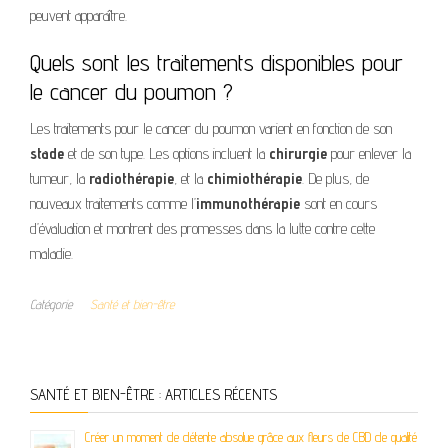
peuvent apparaître.
Quels sont les traitements disponibles pour
le cancer du poumon ?
Les traitements pour le cancer du poumon varient en fonction de son
stade
et de son type. Les options incluent la
chirurgie
pour enlever la
tumeur, la
radiothérapie
, et la
chimiothérapie
. De plus, de
nouveaux traitements comme l’
immunothérapie
sont en cours
d’évaluation et montrent des promesses dans la lutte contre cette
maladie.
Catégorie
Santé et bien-être
SANTÉ ET BIEN-ÊTRE : ARTICLES RÉCENTS
Créer un moment de détente absolue grâce aux fleurs de CBD de qualité