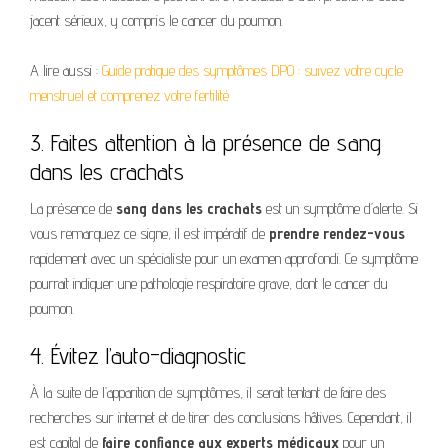
jacent sérieux, y compris le cancer du poumon.
A lire aussi :
Guide pratique des symptômes DPO : suivez votre cycle
menstruel et comprenez votre fertilité
3. Faites attention à la présence de sang
dans les crachats
La présence de
sang dans les crachats
est un symptôme d’alerte. Si
vous remarquez ce signe, il est impératif de
prendre rendez-vous
rapidement avec un spécialiste pour un examen approfondi. Ce symptôme
pourrait indiquer une pathologie respiratoire grave, dont le cancer du
poumon.
4. Évitez l’auto-diagnostic
À la suite de l’apparition de symptômes, il serait tentant de faire des
recherches sur internet et de tirer des conclusions hâtives. Cependant, il
est capital de
faire confiance aux experts médicaux
pour un