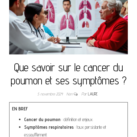
Que savoir sur le cancer du
poumon et ses symptômes ?
5 novembre 2024
Non
Par
LAURE
EN BREF
Cancer du poumon
: définition et enjeux.
Symptômes respiratoires
: toux persistante et
essoufflement.