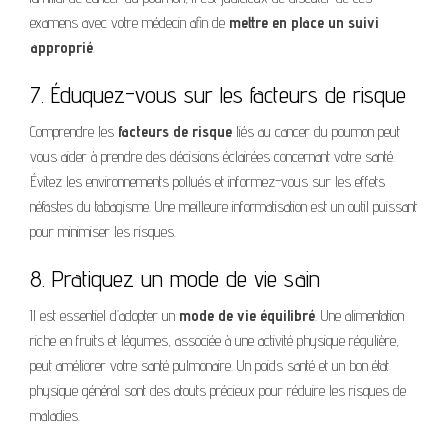
examens avec votre médecin afin de
mettre en place un suivi
approprié
.
7. Éduquez-vous sur les facteurs de risque
Comprendre les
facteurs de risque
liés au cancer du poumon peut
vous aider à prendre des décisions éclairées concernant votre santé.
Évitez les environnements pollués et informez-vous sur les effets
néfastes du tabagisme. Une meilleure informatisation est un outil puissant
pour minimiser les risques.
8. Pratiquez un mode de vie sain
Il est essentiel d’adopter un
mode de vie équilibré
. Une alimentation
riche en fruits et légumes, associée à une activité physique régulière,
peut améliorer votre santé pulmonaire. Un poids santé et un bon état
physique général sont des atouts précieux pour réduire les risques de
maladies.