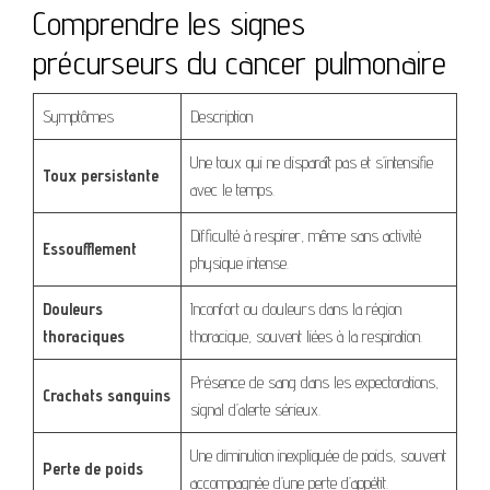
Comprendre les signes
précurseurs du cancer pulmonaire
Symptômes
Description
Une toux qui ne disparaît pas et s’intensifie
Toux persistante
avec le temps.
Difficulté à respirer, même sans activité
Essoufflement
physique intense.
Douleurs
Inconfort ou douleurs dans la région
thoraciques
thoracique, souvent liées à la respiration.
Présence de sang dans les expectorations,
Crachats sanguins
signal d’alerte sérieux.
Une diminution inexpliquée de poids, souvent
Perte de poids
accompagnée d’une perte d’appétit.