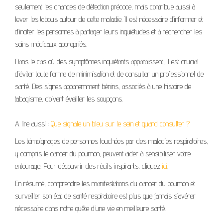
seulement les chances de détection précoce, mais contribue aussi à
lever les tabous autour de cette maladie. Il est nécessaire d’informer et
d’inciter les personnes à partager leurs inquiétudes et à rechercher les
soins médicaux appropriés.
Dans le cas où des symptômes inquiétants apparaissent, il est crucial
d’éviter toute forme de minimisation et de consulter un professionnel de
santé. Des signes apparemment bénins, associés à une histoire de
tabagisme, doivent éveiller les soupçons.
A lire aussi :
Que signale un bleu sur le sein et quand consulter ?
Les témoignages de personnes touchées par des maladies respiratoires,
y compris le cancer du poumon, peuvent aider à sensibiliser votre
entourage. Pour découvrir des récits inspirants, cliquez
ici
.
En résumé, comprendre les manifestations du cancer du poumon et
surveiller son état de santé respiratoire est plus que jamais s’avérer
nécessaire dans notre quête d’une vie en meilleure santé.