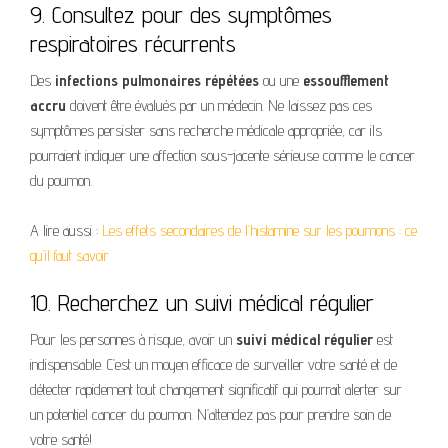
9. Consultez pour des symptômes
respiratoires récurrents
Des
infections pulmonaires répétées
ou une
essoufflement
accru
doivent être évalués par un médecin. Ne laissez pas ces
symptômes persister sans recherche médicale appropriée, car ils
pourraient indiquer une affection sous-jacente sérieuse comme le cancer
du poumon.
A lire aussi :
Les effets secondaires de l’histamine sur les poumons : ce
qu’il faut savoir
10. Recherchez un suivi médical régulier
Pour les personnes à risque, avoir un
suivi médical régulier
est
indispensable. C’est un moyen efficace de surveiller votre santé et de
détecter rapidement tout changement significatif qui pourrait alerter sur
un potentiel cancer du poumon. N’attendez pas pour prendre soin de
votre santé!