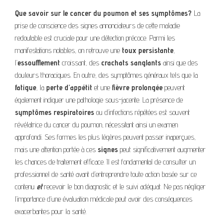
Que savoir sur le cancer du poumon et ses symptômes?
La
prise de conscience des signes annonciateurs de cette maladie
redoutable est cruciale pour une détection précoce. Parmi les
manifestations notables, on retrouve une
toux persistante
,
l’
essoufflement
croissant, des
crachats sanglants
ainsi que des
douleurs thoraciques. En outre, des symptômes généraux tels que la
fatigue
, la
perte d’appétit
et une
fièvre prolongée
peuvent
également indiquer une pathologie sous-jacente. La présence de
symptômes respiratoires
ou d’infections répétées est souvent
révélatrice du cancer du poumon, nécessitant ainsi un examen
approfondi. Ses formes les plus légères peuvent passer inaperçues,
mais une attention portée à ces
signes
peut significativement augmenter
les chances de traitement efficace. Il est fondamental de consulter un
professionnel de santé avant d’entreprendre toute action basée sur ce
contenu
et
recevoir le bon diagnostic et le suivi adéquat. Ne pas négliger
l’importance d’une évaluation médicale peut avoir des conséquences
exacerbantes pour la santé.