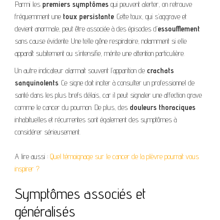
Parmi les
premiers symptômes
qui peuvent alerter, on retrouve
fréquemment une
toux persistante
. Cette toux, qui s’aggrave et
devient anormale, peut être associée à des épisodes d’
essoufflement
sans cause évidente. Une telle gêne respiratoire, notamment si elle
apparaît subitement ou s’intensifie, mérite une attention particulière.
Un autre indicateur alarmait souvent l’apparition de
crachats
sanguinolents
. Ce signe doit inciter à consulter un professionnel de
santé dans les plus brefs délais, car il peut signaler une affection grave
comme le cancer du poumon. De plus, des
douleurs thoraciques
inhabituelles et récurrentes sont également des symptômes à
considérer sérieusement.
A lire aussi :
Quel témoignage sur le cancer de la plèvre pourrait vous
inspirer ?
Symptômes associés et
généralisés