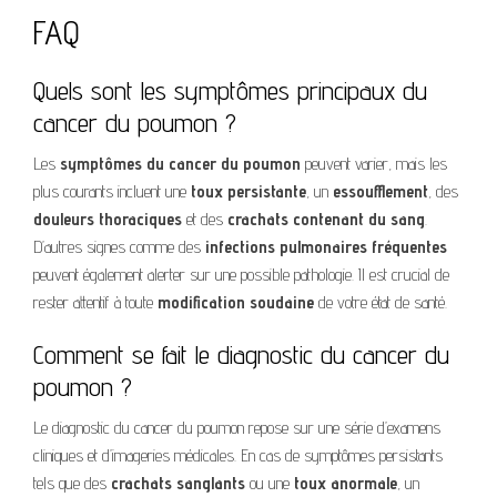
FAQ
Quels sont les symptômes principaux du
cancer du poumon ?
Les
symptômes du cancer du poumon
peuvent varier, mais les
plus courants incluent une
toux persistante
, un
essoufflement
, des
douleurs thoraciques
et des
crachats contenant du sang
.
D’autres signes comme des
infections pulmonaires fréquentes
peuvent également alerter sur une possible pathologie. Il est crucial de
rester attentif à toute
modification soudaine
de votre état de santé.
Comment se fait le diagnostic du cancer du
poumon ?
Le diagnostic du cancer du poumon repose sur une série d’examens
cliniques et d’imageries médicales. En cas de symptômes persistants
tels que des
crachats sanglants
ou une
toux anormale
, un