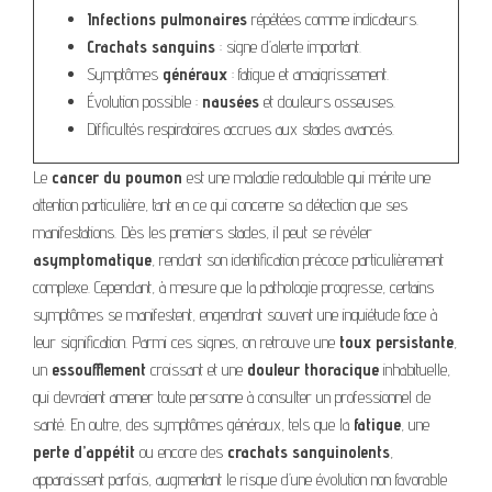
Infections pulmonaires
répétées comme indicateurs.
Crachats sanguins
: signe d’alerte important.
Symptômes
généraux
: fatigue et amaigrissement.
Évolution possible :
nausées
et douleurs osseuses.
Difficultés respiratoires accrues aux stades avancés.
Le
cancer du poumon
est une maladie redoutable qui mérite une
attention particulière, tant en ce qui concerne sa détection que ses
manifestations. Dès les premiers stades, il peut se révéler
asymptomatique
, rendant son identification précoce particulièrement
complexe. Cependant, à mesure que la pathologie progresse, certains
symptômes se manifestent, engendrant souvent une inquiétude face à
leur signification. Parmi ces signes, on retrouve une
toux persistante
,
un
essoufflement
croissant et une
douleur thoracique
inhabituelle,
qui devraient amener toute personne à consulter un professionnel de
santé. En outre, des symptômes généraux, tels que la
fatigue
, une
perte d’appétit
ou encore des
crachats sanguinolents
,
apparaissent parfois, augmentant le risque d’une évolution non favorable