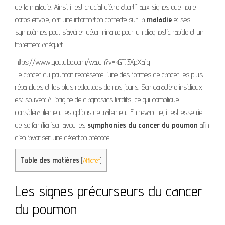
de la maladie. Ainsi, il est crucial d’être attentif aux signes que notre
corps envoie, car une information correcte sur la
maladie
et ses
symptômes peut s’avérer déterminante pour un diagnostic rapide et un
traitement adéquat.
https://www.youtube.com/watch?v=kGTJ3XpXa1g
Le cancer du poumon représente l’une des formes de cancer les plus
répandues et les plus redoutées de nos jours. Son caractère insidieux
est souvent à l’origine de diagnostics tardifs, ce qui complique
considérablement les options de traitement. En revanche, il est essentiel
de se familiariser avec les
symphonies du cancer du poumon
afin
d’en favoriser une détection précoce.
Table des matières
[
Afficher
]
Les signes précurseurs du cancer
du poumon