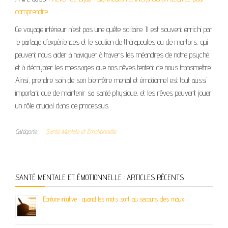
comprendre
Ce voyage intérieur n’est pas une quête solitaire. Il est souvent enrichi par
le partage d’expériences et le soutien de thérapeutes ou de mentors, qui
peuvent nous aider à naviguer à travers les méandres de notre psyché
et à décrypter les messages que nos rêves tentent de nous transmettre.
Ainsi, prendre soin de son bien-être mental et émotionnel est tout aussi
important que de maintenir sa santé physique, et les rêves peuvent jouer
un rôle crucial dans ce processus.
Catégorie
Santé Mentale et Émotionnelle
SANTÉ MENTALE ET ÉMOTIONNELLE : ARTICLES RÉCENTS
Ecriture intuitive : quand les mots sont au secours des maux