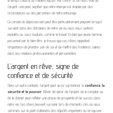
le temps d’autrui de manière injuste. Par contre, si l’on nous vole de
l’argent, cela peut signifier que notre énergie est drainée par des
circonstances ou des personnes de notre entourage.
Ce constat de dépossession peut être particulièrement poignant lorsqu’il
survient dans des domaines de notre vie où nous nous sentons
exploités ou sous-évalués, comme le travail. En tant que jeune homme
passionné par le bien-être, je trouve que ces rêves rappellent
l’importance de prendre soin de soi et de mettre des frontières saines
dans nos relations professionnelles et personnelles.
L’argent en rêve, signe de
confiance et de sécurité
Dans un autre contexte, l’argent peut aussi symboliser la
confiance, la
sécurité et le pouvoir
. Rêver de gérer de l’argent, de le compter ou
de le donner peut refléter une phase de prospérité et de succès dans
notre vie. Ces rêves peuvent survenir lors de moments clés où nous
sommes sur le point d’atteindre des objectifs importants ou lorsqu’une