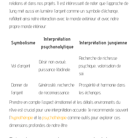
relations et dans nos projets. Il est intéressant de noter que l’approche de
Jung met aussi en lumière l’argent comme un symbole d’échange,
reflétant ainsi notre interaction avec le monde extérieur et avec notre
propre monde intérieur.
Interprétation
Symbolisme
Interprétation jungienne
psychanalytique
Recherche de richesse
Désir non avoué,
Vol d’argent
psychique, valorisation de
puissance libidinale.
soi.
Donner de
Générosité, recherche
Prospérité et harmonie dans
l’argent
de reconnaissance.
les échanges.
Prendre en compte l’aspect émotionnel et les détails environnants du
rêve est crucial pour une interprétation accurate. Je recommande souvent
l’
hypnothérapie
et la
psychothérapie
comme outils pour explorer ces
dimensions profondes de notre être.