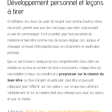
Développement personnel et leçons
à tirer
En définitive, les rêves de voler de l’argent, tout comme d’autres rêves
récurrents, portent avec eux des messages que notre subconscient
essaie de communiquer. Il est essentiel, pour tout passionné de
médecine et bien-être comme moi, de ne pas négliger ces signaux et
d’engager un travail d’introspection pour en comprendre la signification
profonde.
Que ce soit à travers l’analyse de nos comportements dans notre vie
éveillée ou la mise en lumière de désirs inconscients, chaque rêve est
une invitation à mieux se connaître et à
progresser sur le chemin du
bien-être
. Le rêve d’argent, en particulier, peut être un puissant
catalyseur pour réfléchir sur nos valeurs, sur ce que nous désirons
véritablement, et sur la manière dont nous interagissons avec les autres
et avec le monde.
A lire aussi :
Rêver de bijou : signification et interprétation détaillée pour