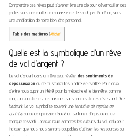
Comprendre ces rêves peut s’avérer être une clé pour déverrouiller des
portes vers une meilleure connaissance de soi et, par là même, vers
une amélioration de notre bien-être personnel.
Table des matières
[
Afficher
]
Quelle est la symbolique d’un rêve
de vol d’argent ?
Le vol d’argent dans un rêve peut révéler
des sentiments de
dépossession
ou de frustration liés à notre vie éveillée. Pour ceux
d’entre nous ayant un intérêt pour la médecine et le bien-être, comme
moi, comprendre les mécanismes sous-jacents de ces rêves peut être
fascinant. Le vol symbolise souvent une
tentative de reprise de
contrôle
ou de compensation face à un sentiment d’injustice ou de
manque ressenti. Lorsque nous sommes les auteurs du vol, cela peut
indiquer que nous nous sentons coupables d’utiliser les ressources ou