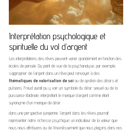
Interprétation psychologique et
spirituelle du vol d’argent
Les interprétations des rêves peuvent varier grandement en fonction des
écoles de pensée. Du point de vue de la psychanalyse, par exemple,
s’approprier de l’argent dans un rêve peut renvoyer à des
thématiques de valorisation de soi
ou de gestion des désirs et
pulsions. Freud aurait pu y voir un symbole du désir sexuel ou de la
puissance libidinale, interprétant le manque d’argent comme étant
synonyme d’un manque de désir.
dans une perspective jungienne, l’argent dans les rêves pourrait
représenter notre
richesse psychique
, un indicateur de la valeur que
nous nous attribuons ou de l’investissement que nous plaçons dans nos