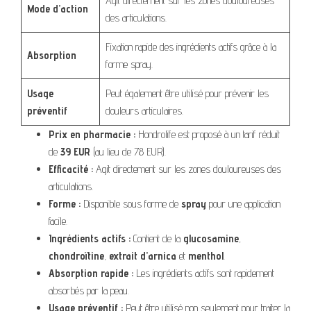
Agit directement sur les zones douloureuses
Mode d’action
des articulations.
Fixation rapide des ingrédients actifs grâce à la
Absorption
forme spray.
Usage
Peut également être utilisé pour prévenir les
préventif
douleurs articulaires.
Prix en pharmacie :
Hondrolife est proposé à un tarif réduit
de
39 EUR
(au lieu de 78 EUR).
Efficacité :
Agit directement sur les zones douloureuses des
articulations.
Forme :
Disponible sous forme de
spray
pour une application
facile.
Ingrédients actifs :
Contient de la
glucosamine
,
chondroïtine
,
extrait d’arnica
et
menthol
.
Absorption rapide :
Les ingrédients actifs sont rapidement
absorbés par la peau.
Usage préventif :
Peut être utilisé non seulement pour traiter la