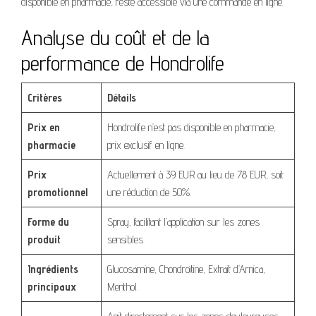
disponible en pharmacie, reste accessible via une commande en ligne.
Analyse du coût et de la
performance de Hondrolife
Critères
Détails
Prix en
Hondrolife n’est pas disponible en pharmacie,
pharmacie
prix exclusif en ligne.
Prix
Actuellement à 39 EUR au lieu de 78 EUR, soit
promotionnel
une réduction de 50%.
Forme du
Spray, facilitant l’application sur les zones
produit
sensibles.
Ingrédients
Glucosamine, Chondroïtine, Extrait d’Arnica,
principaux
Menthol.