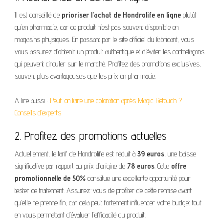
Il est conseillé de
prioriser l’achat de Hondrolife en ligne
plutôt
qu’en pharmacie, car ce produit n’est pas souvent disponible en
magasins physiques. En passant par le site officiel du fabricant, vous
vous assurez d’obtenir un produit authentique et d’éviter les contrefaçons
qui peuvent circuler sur le marché. Profitez des promotions exclusives,
souvent plus avantageuses que les prix en pharmacie.
A lire aussi :
Peut-on faire une coloration après Magic Retouch ?
Conseils d’experts
2. Profitez des promotions actuelles
Actuellement, le tarif de Hondrolife est réduit à
39 euros
, une baisse
significative par rapport au prix d’origine de
78 euros
. Cette
offre
promotionnelle de 50%
constitue une excellente opportunité pour
tester ce traitement. Assurez-vous de profiter de cette remise avant
qu’elle ne prenne fin, car cela peut fortement influencer votre budget tout
en vous permettant d’évaluer l’efficacité du produit.