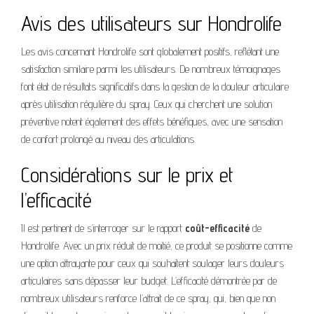
Avis des utilisateurs sur Hondrolife
Les avis concernant Hondrolife sont globalement positifs, reflétant une
satisfaction similaire parmi les utilisateurs. De nombreux témoignages
font état de résultats significatifs dans la gestion de la douleur articulaire
après utilisation régulière du spray. Ceux qui cherchent une solution
préventive notent également des effets bénéfiques, avec une sensation
de confort prolongé au niveau des articulations.
Considérations sur le prix et
l’efficacité
Il est pertinent de s’interroger sur le rapport
coût-efficacité
de
Hondrolife. Avec un prix réduit de moitié, ce produit se positionne comme
une option attrayante pour ceux qui souhaitent soulager leurs douleurs
articulaires sans dépasser leur budget. L’efficacité démontrée par de
nombreux utilisateurs renforce l’attrait de ce spray, qui, bien que non