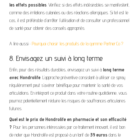
les effets possibles
. Vérifiez si des effets indésirables se manifestent,
comme des irritations cutanées ou des réactions allergiques. Si tel est le
cas, il est préférable d’arrêter l’utilisation et de consulter un professionnel
de santé pour obtenir des conseils appropriés.
A lire aussi :
Pourquoi choisir les produits de la gamme Partner.Co ?
8. Envisagez un suivi à long terme
Enfin, pour des résultats durables, envisagez un suivi à
long terme
avec Hondrolife
. L’approche préventive consistant à utiliser ce spray
régulièrement peut s’avérer bénéfique pour maintenir la santé de vos
articulations. En intégrant ce produit dans votre routine quotidienne, vous
pourrez potentiellement réduire les risques de souffrances articulaires
futures.
Quel est le prix de Hondrolife en pharmacie et son efficacité
?
Pour les personnes intéressées par ce traitement innovant, il est bon
de noter que Hondrolife est proposé à un tarif de
39 euros
dans le