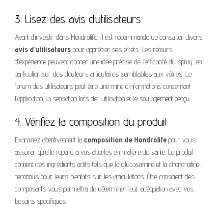
3. Lisez des avis d’utilisateurs
Avant d’investir dans Hondrolife, il est recommandé de consulter divers
avis d’utilisateurs
pour apprécier ses effets. Les retours
d’expérience peuvent donner une idée précise de l’efficacité du spray, en
particulier sur des douleurs articulaires semblables aux vôtres. Le
forum des utilisateurs peut être une mine d’informations concernant
l’application, la sensation lors de l’utilisation et le soulagement perçu.
4. Vérifiez la composition du produit
Examinez attentivement la
composition de Hondrolife
pour vous
assurer qu’elle répond à vos attentes en matière de santé. Le produit
contient des ingrédients actifs tels que la glucosamine et la chondroïtine,
reconnus pour leurs bienfaits sur les articulations. Être conscient des
composants vous permettra de déterminer leur adéquation avec vos
besoins spécifiques.