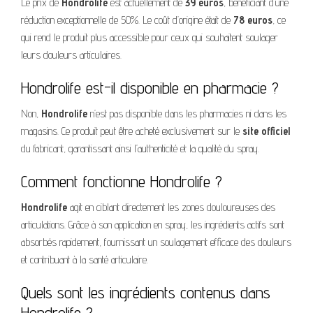
Le prix de
Hondrolife
est actuellement de
39 euros
, bénéficiant d’une
réduction exceptionnelle de 50%. Le coût d’origine était de
78 euros
, ce
qui rend le produit plus accessible pour ceux qui souhaitent soulager
leurs douleurs articulaires.
Hondrolife est-il disponible en pharmacie ?
Non,
Hondrolife
n’est pas disponible dans les pharmacies ni dans les
magasins. Ce produit peut être acheté exclusivement sur le
site officiel
du fabricant, garantissant ainsi l’authenticité et la qualité du spray.
Comment fonctionne Hondrolife ?
Hondrolife
agit en ciblant directement les zones douloureuses des
articulations. Grâce à son application en spray, les ingrédients actifs sont
absorbés rapidement, fournissant un soulagement efficace des douleurs
et contribuant à la santé articulaire.
Quels sont les ingrédients contenus dans
Hondrolife ?