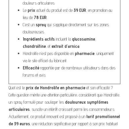
douleurs articulaires.
Le
prix
actuel du produit est de
39 EUR
, en promotion au
lieu de
78 EUR
.
C’est un
spray
qui s’applique directement sur les zones
douloureuses.
Ingrédients actifs
incluent la
glucosamine
,
chondroïtine
, et
extrait d’arnica
.
Hondrolife n’est pas disponible en
pharmacie
, uniquement
via le site officiel du fabricant.
Efficacité
rapportée par de nombreux utilisateurs dans des
forums et avis.
Quel est le
prix de Hondrolife en pharmacie
et son efficacité ?
Cette question mérite une attention particulière, considérant que Hondrolife,
un spray formulé pour soulager les
douloureux symptômes
articulaires
, suscite un intérêt croissant parmi les consommateurs.
Actuellement, ce produit innovant est proposé à un
tarif promotionnel
de 39 euros
, une réduction significative par rapport à son prix habituel