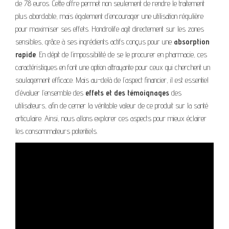
de 78 euros. Cette offre permet non seulement de rendre le traitement
plus abordable, mais également d’encourager une utilisation régulière
pour maximiser ses effets. Hondrolife agit directement sur les zones
sensibles, grâce à ses ingrédients actifs conçus pour une
absorption
rapide
. En dépit de l’impossibilité de se le procurer en pharmacie, ces
caractéristiques en font une option attrayante pour ceux qui cherchent un
soulagement efficace. Mais au-delà de l’aspect financier, il est essentiel
d’évaluer l’ensemble des
effets et des témoignages
des
utilisateurs, afin de cerner la véritable valeur de ce produit sur la santé
articulaire. Ainsi, nous allons explorer ces aspects pour mieux éclairer
les consommateurs potentiels.