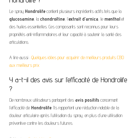
Le spray
Hondrolife
contient plusieurs ingrédients actifs tels que la
glucosamine
, la
chondroïtine
, l’
extrait d’arnica
, le
menthol
et
des huiles essentielles. Ces composants sont reconnus pour leurs
propriétés anti-inflammatoires et leur capacité à soutenir la santé des
articulations.
A lire aussi :
Quelques idées pour acquérir de meilleurs produits CBD
aux meilleurs prix
Y a-t-il des avis sur l’efficacité de Hondrolife
?
De nombreux utilisateurs partagent des
avis positifs
concernant
l’efficacité de
Hondrolife
. Ils rapportent une réduction notable de la
douleur articulaire après l’utilisation du spray, en plus d’une utilisation
préventive contre les douleurs futures.