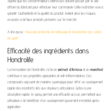
signifie que les consommateurs intéressés doivent passer par le site
officiel du fabricant pour effectuer leur commande. Cette restriction vise à
garantir l’authenticité et la qualité du produit, évitant ainsi les risques
associés à de faux produits présents sur le marché.
A lire aussi :
Nouveau protocole de nettoyage et désinfection des salles
de sport
Efficacité des ingrédients dans
Hondrolife
La formulation de Hondrolife, riche en
extrait d’Arnica
et en
menthol
,
contribue à ses propriétés apaisantes et anti-inflammatoires. Ces
composants agissent de manière synergique pour offrir un soulagement
rapide des inconforts liés aux douleurs articulaires. Grâce à une
absorption rapide, le spray permet une efficacité accrue, permettant aux
utilisateurs de bénéficier d’un soulagement quasiment immédiat après
application.