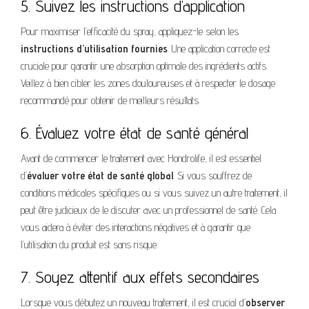
5. Suivez les instructions d’application
Pour maximiser l’efficacité du spray, appliquez-le selon les
instructions d’utilisation fournies
. Une application correcte est
cruciale pour garantir une absorption optimale des ingrédients actifs.
Veillez à bien cibler les zones douloureuses et à respecter le dosage
recommandé pour obtenir de meilleurs résultats.
6. Évaluez votre état de santé général
Avant de commencer le traitement avec Hondrolife, il est essentiel
d’
évaluer votre état de santé global
. Si vous souffrez de
conditions médicales spécifiques ou si vous suivez un autre traitement, il
peut être judicieux de le discuter avec un professionnel de santé. Cela
vous aidera à éviter des interactions négatives et à garantir que
l’utilisation du produit est sans risque.
7. Soyez attentif aux effets secondaires
Lorsque vous débutez un nouveau traitement, il est crucial d’
observer