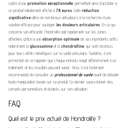
cadre d’une
promotion exceptionnelle
, permettant ainsi d’accéder à
un produit initialement affiché à
78 euros
. Cette
réduction
significative
attire de nombreux utilisateurs à la recherche d’une
solution efficace pour soulager
les douleurs articulaires
. En ce qui
concerne son efficacité, Hondrolife agit rapidement sur les zones
affectées grâce à une
absorption optimale
de ses ingrédients actifs,
notamment la
glucosamine
et la
chondroïtine
, qui sont reconnus
pour leurs effets bénéfiques sur la santé articulaire. Toutefois, il est
primordial de se rappeler que chaque individu réagit différemment à un
traitement, et les résultats peuvent varier. Ainsi, il est fortement
recommandé de consulter un
professionnel de santé
avant de débuter
toute manipulation basée sur ce produit. Ce dernier saura donner des
conseils personnalisés et éclairés sur son utilisation.
FAQ
Quel est le prix actuel de Hondrolife ?