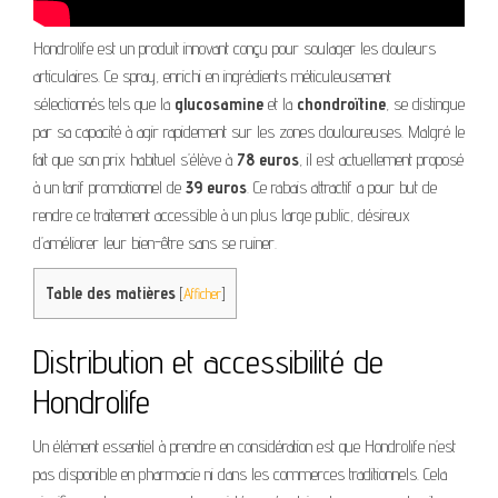
Hondrolife est un produit innovant conçu pour soulager les douleurs
articulaires. Ce spray, enrichi en ingrédients méticuleusement
sélectionnés tels que la
glucosamine
et la
chondroïtine
, se distingue
par sa capacité à agir rapidement sur les zones douloureuses. Malgré le
fait que son prix habituel s’élève à
78 euros
, il est actuellement proposé
à un tarif promotionnel de
39 euros
. Ce rabais attractif a pour but de
rendre ce traitement accessible à un plus large public, désireux
d’améliorer leur bien-être sans se ruiner.
Table des matières
[
Afficher
]
Distribution et accessibilité de
Hondrolife
Un élément essentiel à prendre en considération est que Hondrolife n’est
pas disponible en pharmacie ni dans les commerces traditionnels. Cela