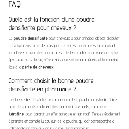
FAQ
Quelle est la fonction d’une poudre
densifiante pour cheveux ?
La
poudre densifiante
pour cheveux a pour principal objectif d’ajouter
un volume visible et de masquer les zones clairsemées. En enrobant
les cheveux avec des microfibres, elle leur confère une apparence plus
épaisse et plus dense, offrant ainsi une solution immédiate et temporaire
face à la
perte de cheveux
.
Comment choisir la bonne poudre
densifiante en pharmacie ?
Il est essentiel de vérifier la composition de la poudre densifiante. Optez
pour des produits contenant des ingrédients naturels, comme la
kératine
, pour garantir un effet agréable et non nocif. Pensez également
à prendre en compte la couleur de la poudre, qui doit correspondre à
votre teinte de cheveux pour un résultat harmonieux.