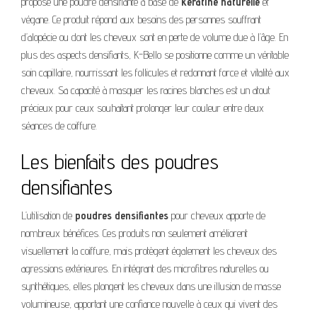
propose une poudre densifiante à base de
kératine naturelle
et
végane. Ce produit répond aux besoins des personnes souffrant
d’alopécie ou dont les cheveux sont en perte de volume due à l’âge. En
plus des aspects densifiants, K-Bello se positionne comme un véritable
soin capillaire, nourrissant les follicules et redonnant force et vitalité aux
cheveux. Sa capacité à masquer les racines blanches est un atout
précieux pour ceux souhaitant prolonger leur couleur entre deux
séances de coiffure.
Les bienfaits des poudres
densifiantes
L’utilisation de
poudres densifiantes
pour cheveux apporte de
nombreux bénéfices. Ces produits non seulement améliorent
visuellement la coiffure, mais protègent également les cheveux des
agressions extérieures. En intégrant des microfibres naturelles ou
synthétiques, elles plongent les cheveux dans une illusion de masse
volumineuse, apportant une confiance nouvelle à ceux qui vivent des