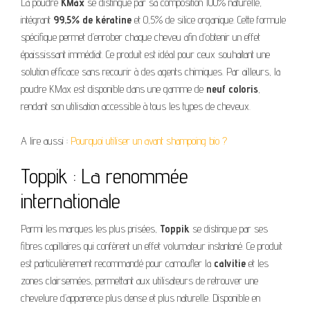
La poudre
KMax
se distingue par sa composition 100% naturelle,
intégrant
99,5% de kératine
et 0,5% de silice organique. Cette formule
spécifique permet d’enrober chaque cheveu afin d’obtenir un effet
épaississant immédiat. Ce produit est idéal pour ceux souhaitant une
solution efficace sans recourir à des agents chimiques. Par ailleurs, la
poudre KMax est disponible dans une gamme de
neuf coloris
,
rendant son utilisation accessible à tous les types de cheveux.
A lire aussi :
Pourquoi utiliser un avant shampoing bio ?
Toppik : La renommée
internationale
Parmi les marques les plus prisées,
Toppik
se distingue par ses
fibres capillaires qui confèrent un effet volumateur instantané. Ce produit
est particulièrement recommandé pour camoufler la
calvitie
et les
zones clairsemées, permettant aux utilisateurs de retrouver une
chevelure d’apparence plus dense et plus naturelle. Disponible en