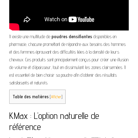
Il existe une multitude de
poudres densifiantes
disponibles en
pharmacie, chacune promettant de répondre aux besoins des hommes
et des femmes éprouvant des difficultés liées à la densité de leurs
cheveux. Ces produits sont principalement conçus pour créer une illusion
de volume et d’épaisseur, tout en dissimulant les zones clairsemées. Il
est essentiel de bien choisir sa poudre afin d’obtenir des résultats
satisfaisants et naturels.
Table des matières
[
Afficher
]
KMax : L’option naturelle de
référence