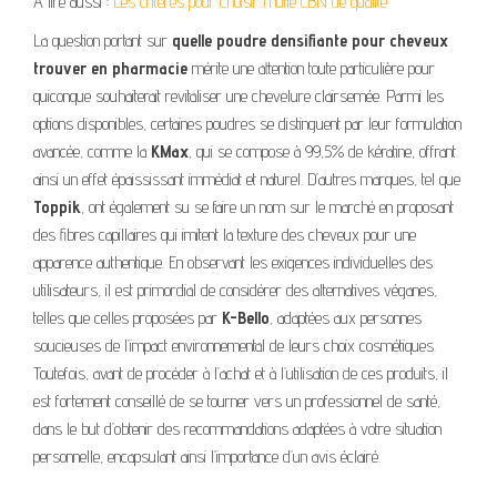
A lire aussi :
Les critères pour choisir l’huile CBN de qualité
La question portant sur
quelle poudre densifiante pour cheveux
trouver en pharmacie
mérite une attention toute particulière pour
quiconque souhaiterait revitaliser une chevelure clairsemée. Parmi les
options disponibles, certaines poudres se distinguent par leur formulation
avancée, comme la
KMax
, qui se compose à 99,5% de kératine, offrant
ainsi un effet épaississant immédiat et naturel. D’autres marques, tel que
Toppik
, ont également su se faire un nom sur le marché en proposant
des fibres capillaires qui imitent la texture des cheveux pour une
apparence authentique. En observant les exigences individuelles des
utilisateurs, il est primordial de considérer des alternatives véganes,
telles que celles proposées par
K-Bello
, adaptées aux personnes
soucieuses de l’impact environnemental de leurs choix cosmétiques.
Toutefois, avant de procéder à l’achat et à l’utilisation de ces produits, il
est fortement conseillé de se tourner vers un professionnel de santé,
dans le but d’obtenir des recommandations adaptées à votre situation
personnelle, encapsulant ainsi l’importance d’un avis éclairé.