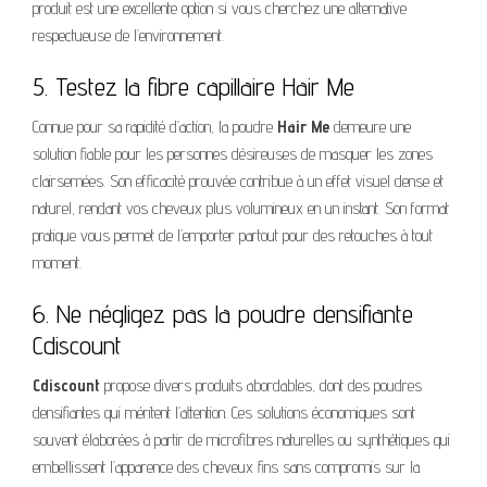
produit est une excellente option si vous cherchez une alternative
respectueuse de l’environnement.
5. Testez la fibre capillaire Hair Me
Connue pour sa rapidité d’action, la poudre
Hair Me
demeure une
solution fiable pour les personnes désireuses de masquer les zones
clairsemées. Son efficacité prouvée contribue à un effet visuel dense et
naturel, rendant vos cheveux plus volumineux en un instant. Son format
pratique vous permet de l’emporter partout pour des retouches à tout
moment.
6. Ne négligez pas la poudre densifiante
Cdiscount
Cdiscount
propose divers produits abordables, dont des poudres
densifiantes qui méritent l’attention. Ces solutions économiques sont
souvent élaborées à partir de microfibres naturelles ou synthétiques qui
embellissent l’apparence des cheveux fins sans compromis sur la