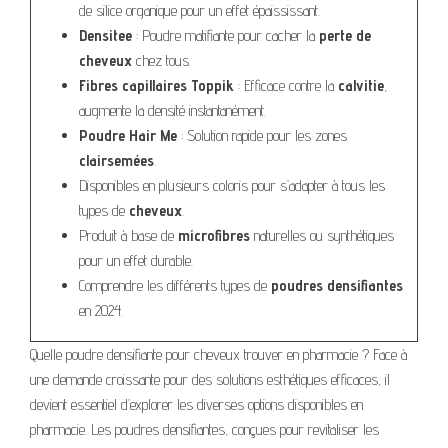
de silice organique pour un effet épaississant.
Densitee
: Poudre matifiante pour cacher la
perte de
cheveux
chez tous.
Fibres capillaires Toppik
: Efficace contre la
calvitie
,
augmente la densité instantanément.
Poudre Hair Me
: Solution rapide pour les zones
clairsemées
.
Disponibles en plusieurs coloris pour s’adapter à tous les
types de
cheveux
.
Produit à base de
microfibres
naturelles ou synthétiques
pour un effet durable.
Comprendre les différents types de
poudres densifiantes
en 2024.
Quelle poudre densifiante pour cheveux trouver en pharmacie ? Face à
une demande croissante pour des solutions esthétiques efficaces, il
devient essentiel d’explorer les diverses options disponibles en
pharmacie. Les poudres densifiantes, conçues pour revitaliser les