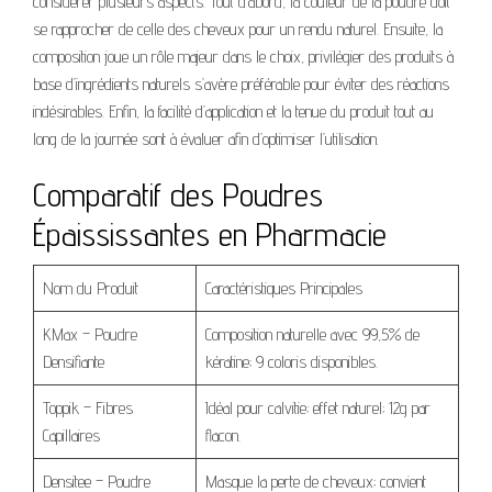
considérer plusieurs aspects. Tout d’abord, la couleur de la poudre doit
se rapprocher de celle des cheveux pour un rendu naturel. Ensuite, la
composition joue un rôle majeur dans le choix, privilégier des produits à
base d’ingrédients naturels s’avère préférable pour éviter des réactions
indésirables. Enfin, la facilité d’application et la tenue du produit tout au
long de la journée sont à évaluer afin d’optimiser l’utilisation.
Comparatif des Poudres
Épaississantes en Pharmacie
Nom du Produit
Caractéristiques Principales
KMax – Poudre
Composition naturelle avec 99,5% de
Densifiante
kératine; 9 coloris disponibles.
Toppik – Fibres
Idéal pour calvitie; effet naturel; 12g par
Capillaires
flacon.
Densitee – Poudre
Masque la perte de cheveux; convient