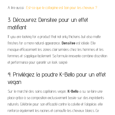
A lire aussi :
Est-ce que le collagène est bon pour les cheveux ?
3. Découvrez Densitee pour un effet
matifiant
If you are looking for a product that not only thickens but also matte
finishes for a more natural appearance,
Densitee
est idéale. Elle
masque efficacement les zones clairsemées chez les hommes et les
femmes et s’applique facilement. Sa formule innovante combine discrétion
et performance pour garantir un look soigné.
4. Privilégiez la poudre K-Bello pour un effet
vegan
Sur le marché des soins capillaires vegan,
K-Bello
a su se faire une
place grâce à sa composition exclusivement basée sur des ingrédients
naturels. Célébrée pour son efficacité contre la calvitie et l’alopécie, elle
renforce également les racines et camoufle les cheveux blancs. Ce