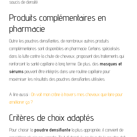
soucis de densité.
Produits complémentaires en
pharmacie
Outre les poudres densifiantes, de nombreux autres produits
complémentaires sont disponibles en pharmacie. Certains spécialisés
dans la lutte contre la chute de cheveux, proposent des traitements qui
renforcent la santé capillaire à long terme. De plus, des
masques et
sérums
peuvent être intégrés dans une routine capillaire pour
maximiser les résultats des poudres densifiantes utilisées.
A lire aussi :
On voit mon crâne à travers mes cheveux que faire pour
améliorer ça ?
Critères de choix adaptés
Pour choisir la
poudre densifiante
la plus appropriée, il convient de