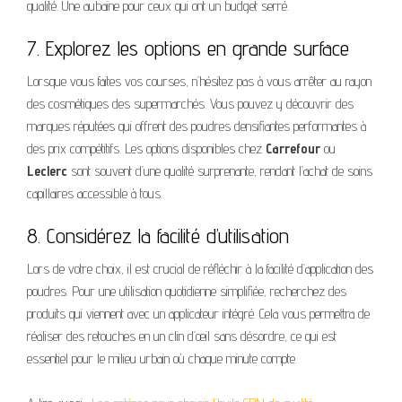
qualité. Une aubaine pour ceux qui ont un budget serré.
7. Explorez les options en grande surface
Lorsque vous faites vos courses, n’hésitez pas à vous arrêter au rayon
des cosmétiques des supermarchés. Vous pouvez y découvrir des
marques réputées qui offrent des poudres densifiantes performantes à
des prix compétitifs. Les options disponibles chez
Carrefour
ou
Leclerc
sont souvent d’une qualité surprenante, rendant l’achat de soins
capillaires accessible à tous.
8. Considérez la facilité d’utilisation
Lors de votre choix, il est crucial de réfléchir à la facilité d’application des
poudres. Pour une utilisation quotidienne simplifiée, recherchez des
produits qui viennent avec un applicateur intégré. Cela vous permettra de
réaliser des retouches en un clin d’œil sans désordre, ce qui est
essentiel pour le milieu urbain où chaque minute compte.