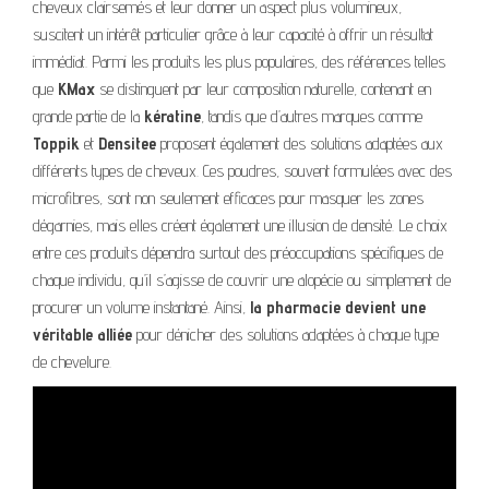
cheveux clairsemés et leur donner un aspect plus volumineux,
suscitent un intérêt particulier grâce à leur capacité à offrir un résultat
immédiat. Parmi les produits les plus populaires, des références telles
que
KMax
se distinguent par leur composition naturelle, contenant en
grande partie de la
kératine
, tandis que d’autres marques comme
Toppik
et
Densitee
proposent également des solutions adaptées aux
différents types de cheveux. Ces poudres, souvent formulées avec des
microfibres, sont non seulement efficaces pour masquer les zones
dégarnies, mais elles créent également une illusion de densité. Le choix
entre ces produits dépendra surtout des préoccupations spécifiques de
chaque individu, qu’il s’agisse de couvrir une alopécie ou simplement de
procurer un volume instantané. Ainsi,
la pharmacie devient une
véritable alliée
pour dénicher des solutions adaptées à chaque type
de chevelure.