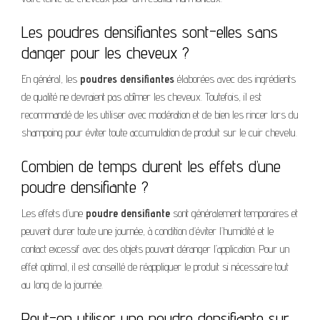
Les poudres densifiantes sont-elles sans
danger pour les cheveux ?
En général, les
poudres densifiantes
élaborées avec des ingrédients
de qualité ne devraient pas abîmer les cheveux. Toutefois, il est
recommandé de les utiliser avec modération et de bien les rincer lors du
shampoing pour éviter toute accumulation de produit sur le cuir chevelu.
Combien de temps durent les effets d’une
poudre densifiante ?
Les effets d’une
poudre densifiante
sont généralement temporaires et
peuvent durer toute une journée, à condition d’éviter l’humidité et le
contact excessif avec des objets pouvant déranger l’application. Pour un
effet optimal, il est conseillé de réappliquer le produit si nécessaire tout
au long de la journée.
Peut-on utiliser une poudre densifiante sur