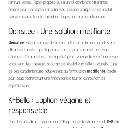
formats variés, Toppik propose aussi un kit combinant différentes
finitions pour une application optimisée. L’aspect pratique de ce produit
s’ajoute à son efficacité, faisant de Toppik un choix incontournable.
Densitee : Une solution matifiante
Densitee
est une marque dédiée à la lutte contre la perte de cheveux,
offrant une poudre spécifiquement conçue pour masquer les zones
dégarnies. Ce produit est très apprécié pour sa capacité à se fondre avec
la couleur des cheveux, assurant un résultat aux reflets naturels. L’une
de ses caractéristiques notables est sa formulation
matifiante
, idéale
pour ceux recherchant une finition parfaite tout en camouflant les
imperfections.
K-Bello : L’option végane et
responsable
Pour les utilisateurs soucieux de l’éthique et de l’environnement,
K-Bello