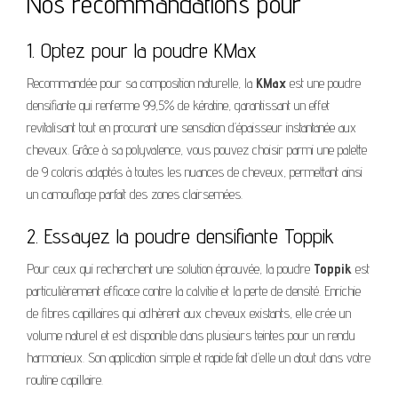
Nos recommandations pour
1. Optez pour la poudre KMax
Recommandée pour sa composition naturelle, la
KMax
est une poudre
densifiante qui renferme 99,5% de kératine, garantissant un effet
revitalisant tout en procurant une sensation d’épaisseur instantanée aux
cheveux. Grâce à sa polyvalence, vous pouvez choisir parmi une palette
de 9 coloris adaptés à toutes les nuances de cheveux, permettant ainsi
un camouflage parfait des zones clairsemées.
2. Essayez la poudre densifiante Toppik
Pour ceux qui recherchent une solution éprouvée, la poudre
Toppik
est
particulièrement efficace contre la calvitie et la perte de densité. Enrichie
de fibres capillaires qui adhèrent aux cheveux existants, elle crée un
volume naturel et est disponible dans plusieurs teintes pour un rendu
harmonieux. Son application simple et rapide fait d’elle un atout dans votre
routine capillaire.