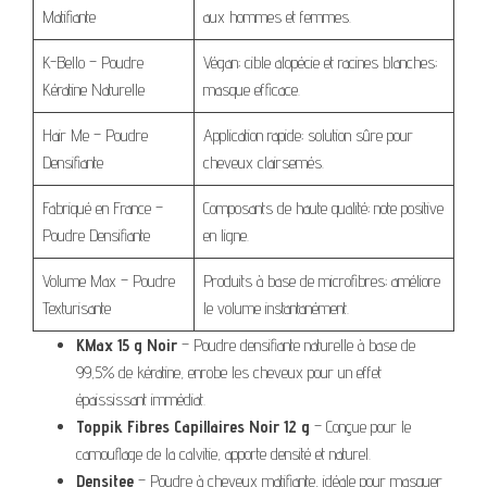
Matifiante
aux hommes et femmes.
K-Bello – Poudre
Végan; cible alopécie et racines blanches;
Kératine Naturelle
masque efficace.
Hair Me – Poudre
Application rapide; solution sûre pour
Densifiante
cheveux clairsemés.
Fabriqué en France –
Composants de haute qualité; note positive
Poudre Densifiante
en ligne.
Volume Max – Poudre
Produits à base de microfibres; améliore
Texturisante
le volume instantanément.
KMax 15 g Noir
– Poudre densifiante naturelle à base de
99,5% de kératine, enrobe les cheveux pour un effet
épaississant immédiat.
Toppik Fibres Capillaires Noir 12 g
– Conçue pour le
camouflage de la calvitie, apporte densité et naturel.
Densitee
– Poudre à cheveux matifiante, idéale pour masquer