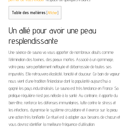
Table des matières
[
Afficher
]
Un allié pour avoir une peau
resplendissante
Une séance de sauna va vous apporter de nombreux atouts comme
l’élimination des toxines, des peaux mortes. Associé à un gommage,
votre peau sera parfaitement nettoyée et débarrassée de toutes ses
impuretés. Elle retrouvera élasticité, tonicité et douceur. Ce bain de vapeur
nous vient d’une tradition finlandaise dont la popularité aujourd’hui a
gagné les pays industrialisés. Le sauna est très tendance en France. Sa
pratique régulière n’est pas néfaste à la santé. Au contraire, il apporte du
bien-être, renforce les défenses immunitaires, lutte contre le stress et
les infections, dynamise le système circulatoire et il exerce sur la peau
une action très tonifiante. Ce rituel est à adapter aux besoins de chacun et
vous devrez identifier la meilleure fréquence d’utilisation.