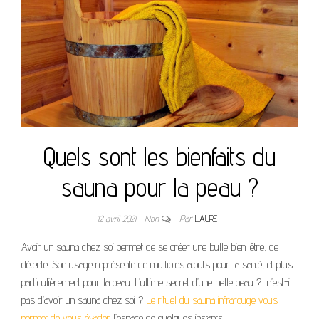
Quels sont les bienfaits du
sauna pour la peau ?
12 avril 2021
Non
Par
LAURE
Avoir un sauna chez soi permet de se créer une bulle bien-être, de
détente. Son usage représente de multiples atouts pour la santé, et plus
particulièrement pour la peau. L’ultime secret d’une belle peau ? n’est-il
pas d’avoir un sauna chez soi ?
Le rituel du sauna infrarouge vous
permet de vous évader
l’espace de quelques instants.