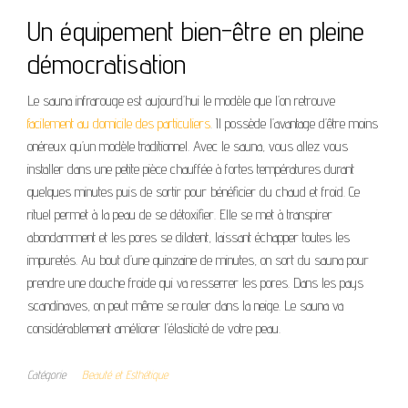
Un équipement bien-être en pleine
démocratisation
Le sauna infrarouge est aujourd’hui le modèle que l’on retrouve
facilement au domicile des particuliers
. Il possède l’avantage d’être moins
onéreux qu’un modèle traditionnel. Avec le sauna, vous allez vous
installer dans une petite pièce chauffée à fortes températures durant
quelques minutes puis de sortir pour bénéficier du chaud et froid. Ce
rituel permet à la peau de se détoxifier. Elle se met à transpirer
abondamment et les pores se dilatent, laissant échapper toutes les
impuretés. Au bout d’une quinzaine de minutes, on sort du sauna pour
prendre une douche froide qui va resserrer les pores. Dans les pays
scandinaves, on peut même se rouler dans la neige. Le sauna va
considérablement améliorer l’élasticité de votre peau.
Catégorie
Beauté et Esthétique