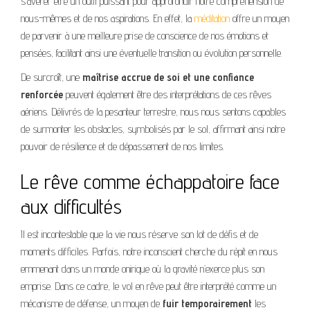
s’avérer être un outil puissant pour approfondir notre compréhension de
nous-mêmes et de nos aspirations. En effet, la
méditation
offre un moyen
de parvenir à une meilleure prise de conscience de nos émotions et
pensées, facilitant ainsi une éventuelle transition ou évolution personnelle.
De surcroît, une
maîtrise accrue de soi et une confiance
renforcée
peuvent également être des interprétations de ces rêves
aériens. Délivrés de la pesanteur terrestre, nous nous sentons capables
de surmonter les obstacles, symbolisés par le sol, affirmant ainsi notre
pouvoir de résilience et de dépassement de nos limites.
Le rêve comme échappatoire face
aux difficultés
Il est incontestable que la vie nous réserve son lot de défis et de
moments difficiles. Parfois, notre inconscient cherche du répit en nous
emmenant dans un monde onirique où la gravité n’exerce plus son
emprise. Dans ce cadre, le vol en rêve peut être interprété comme un
mécanisme de défense, un moyen de
fuir temporairement
les