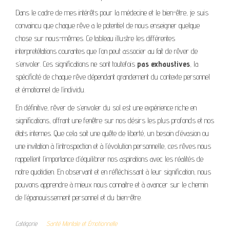
Dans le cadre de mes intérêts pour la médecine et le bien-être, je suis
convaincu que chaque rêve a le potentiel de nous enseigner quelque
chose sur nous-mêmes. Ce tableau illustre les différentes
interpretétations courantes que l’on peut associer au fait de rêver de
s’envoler. Ces significations ne sont toutefois
pas exhaustives
, la
spécificité de chaque rêve dépendant grandement du contexte personnel
et émotionnel de l’individu.
En définitive, rêver de s’envoler du sol est une expérience riche en
significations, offrant une fenêtre sur nos désirs les plus profonds et nos
états internes. Que cela soit une quête de liberté, un besoin d’évasion ou
une invitation à l’introspection et à l’évolution personnelle, ces rêves nous
rappellent l’importance d’équilibrer nos aspirations avec les réalités de
notre quotidien. En observant et en réfléchissant à leur signification, nous
pouvons apprendre à mieux nous connaitre et à avancer sur le chemin
de l’épanouissement personnel et du bien-être.
Catégorie
Santé Mentale et Émotionnelle