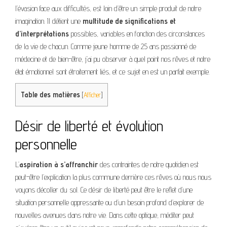
l’évasion face aux difficultés, est loin d’être un simple produit de notre
imagination. Il détient une
multitude de significations et
d’interprétations
possibles, variables en fonction des circonstances
de la vie de chacun. Comme jeune homme de 25 ans passionné de
médecine et de bien-être, j’ai pu observer à quel point nos rêves et notre
état émotionnel sont étroitement liés, et ce sujet en est un parfait exemple.
Table des matières
[
Afficher
]
Désir de liberté et évolution
personnelle
L’
aspiration à s’affranchir
des contraintes de notre quotidien est
peut-être l’explication la plus commune derrière ces rêves où nous nous
voyons décoller du sol. Ce désir de liberté peut être le reflet d’une
situation personnelle oppressante ou d’un besoin profond d’explorer de
nouvelles avenues dans notre vie. Dans cette optique, méditer peut