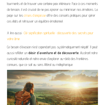
tourments et de trouver une certaine paix intérieure. Face à ces moments
de tension, il est crucial de ne pas ignorer ou minimiser nos émotions. La
page sur les
crises d’angoisse
offre des conseils pratiques pour gérer
ces états et retrouver un équilibre émotionnel.
A lire aussi :
Clé signification spirituelle : découverte des secrets pour
votre âme
Ce besoin d’évasion n’est cependant pas systématiquement négatif. Il peut
aussi refléter un
désir d’aventure et de découverte
, illustrant notre
curiosité naturelle et notre envie d’explorer au-delà des frontières
connues, que ce soit au sens littéral ou métaphorique.