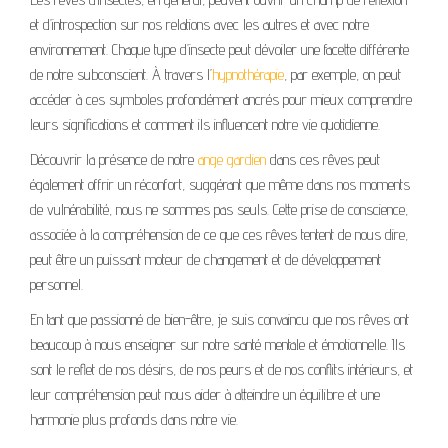
et d’introspection sur nos relations avec les autres et avec notre
environnement. Chaque type d’insecte peut dévoiler une facette différente
de notre subconscient. À travers l’
hypnothérapie
, par exemple, on peut
accéder à ces symboles profondément ancrés pour mieux comprendre
leurs significations et comment ils influencent notre vie quotidienne.
Découvrir la présence de notre
ange gardien
dans ces rêves peut
également offrir un réconfort, suggérant que même dans nos moments
de vulnérabilité, nous ne sommes pas seuls. Cette prise de conscience,
associée à la compréhension de ce que ces rêves tentent de nous dire,
peut être un puissant moteur de changement et de développement
personnel.
En tant que passionné de bien-être, je suis convaincu que nos rêves ont
beaucoup à nous enseigner sur notre santé mentale et émotionnelle. Ils
sont le reflet de nos désirs, de nos peurs et de nos conflits intérieurs, et
leur compréhension peut nous aider à atteindre un équilibre et une
harmonie plus profonds dans notre vie.