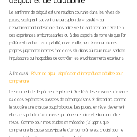
Le sentiment de dégoût est une réaction courante dans les rêves de
puces, soulignant souvent une perception de « saleté » ou
d’envahissement indésirable dans notre vie. Ce sentiment peut être lié à
des expériences embarrassantes ou à des aspects de notre vie que l’on
préférerait cacher. La culpabilité, quant à elle, peut émerger de nos
propres jugements internes face à des situations où nous nous sentons
impuissants ou incapables de contrôler les envahissements extérieurs.
A lire aussi :
Rêver de bijou : signification et interprétation détaillée pour
comprendre
Ce sentiment de dégoût peut également être lié à des souvenirs d’enfance
ou à des expériences passées de démangeaisons et d’inconfort, comme
le suggère une analyse psychologique. Les puces, en rêve, deviennent
alors le symbole d’un malaise qui nécessite notre attention pour être
résolu. Comme pour mes études en médecine, j’ai appris que
comprendre la cause sous-jacente d’un symptôme est crucial pour le