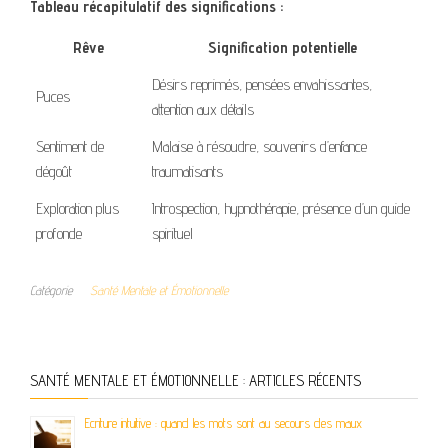
Tableau récapitulatif des significations :
Rêve
Signification potentielle
Désirs reprimés, pensées envahissantes,
Puces
attention aux détails
Sentiment de
Malaise à résoudre, souvenirs d’enfance
dégoût
traumatisants
Exploration plus
Introspection, hypnothérapie, présence d’un guide
profonde
spirituel
Catégorie
Santé Mentale et Émotionnelle
SANTÉ MENTALE ET ÉMOTIONNELLE : ARTICLES RÉCENTS
Ecriture intuitive : quand les mots sont au secours des maux