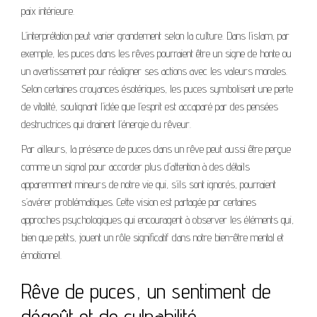
paix intérieure.
L’interprétation peut varier grandement selon la culture. Dans l’islam, par
exemple, les puces dans les rêves pourraient être un signe de honte ou
un avertissement pour réaligner ses actions avec les valeurs morales.
Selon certaines croyances ésotériques, les puces symbolisent une perte
de vitalité, soulignant l’idée que l’esprit est accaparé par des pensées
destructrices qui drainent l’énergie du rêveur.
Par ailleurs, la présence de puces dans un rêve peut aussi être perçue
comme un signal pour accorder plus d’attention à des détails
apparemment mineurs de notre vie qui, s’ils sont ignorés, pourraient
s’avérer problématiques. Cette vision est partagée par certaines
approches psychologiques qui encouragent à observer les éléments qui,
bien que petits, jouent un rôle significatif dans notre bien-être mental et
émotionnel.
Rêve de puces, un sentiment de
dégoût et de culpabilité