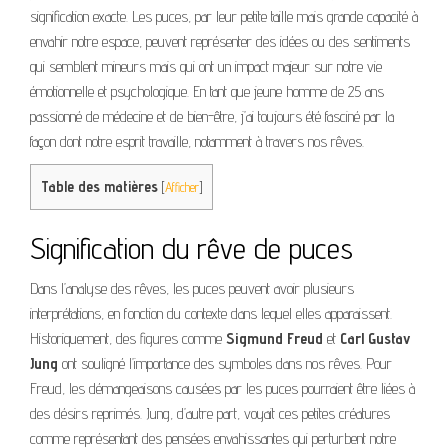
signification exacte. Les puces, par leur petite taille mais grande capacité à
envahir notre espace, peuvent représenter des idées ou des sentiments
qui semblent mineurs mais qui ont un impact majeur sur notre vie
émotionnelle et psychologique. En tant que jeune homme de 25 ans
passionné de médecine et de bien-être, j’ai toujours été fasciné par la
façon dont notre esprit travaille, notamment à travers nos rêves.
Table des matières
[
Afficher
]
Signification du rêve de puces
Dans l’analyse des rêves, les puces peuvent avoir plusieurs
interprétations, en fonction du contexte dans lequel elles apparaissent.
Historiquement, des figures comme
Sigmund Freud
et
Carl Gustav
Jung
ont souligné l’importance des symboles dans nos rêves. Pour
Freud, les démangeaisons causées par les puces pourraient être liées à
des désirs reprimés. Jung, d’autre part, voyait ces petites créatures
comme représentant des pensées envahissantes qui perturbent notre