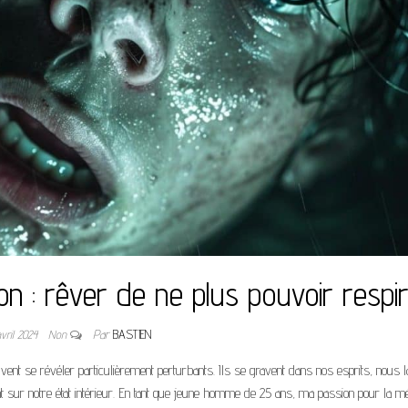
ation : rêver de ne plus pouvoir respi
avril 2024
Non
Par
BASTIEN
vent se révéler particulièrement perturbants. Ils se gravent dans nos esprits, nous l
nt sur notre état intérieur. En tant que jeune homme de 25 ans, ma passion pour la m