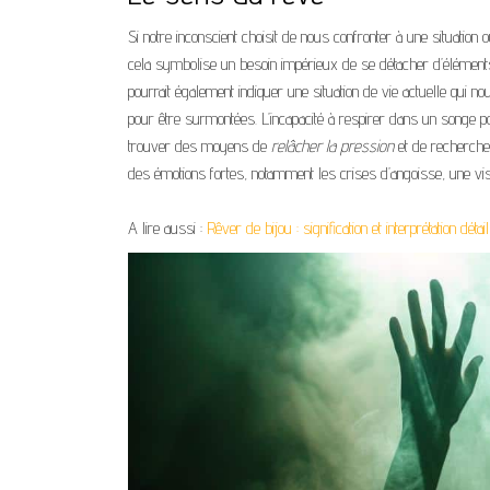
Si notre inconscient choisit de nous confronter à une situation
cela symbolise un besoin impérieux de se détacher d’élément
pourrait également indiquer une situation de vie actuelle qui n
pour être surmontées. L’incapacité à respirer dans un songe p
trouver des moyens de
relâcher la pression
et de rechercher
des émotions fortes, notamment les crises d’angoisse, une vi
A lire aussi :
Rêver de bijou : signification et interprétation dé