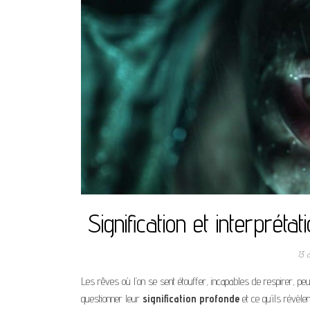
Signification et interprét
13 
Les rêves où l’on se sent étouffer, incapables de respirer, peu
questionner leur
signification profonde
et ce qu’ils révèle