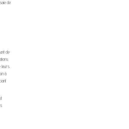
saie de
ant de
ations
e leurs
ion à
ciant
st
es