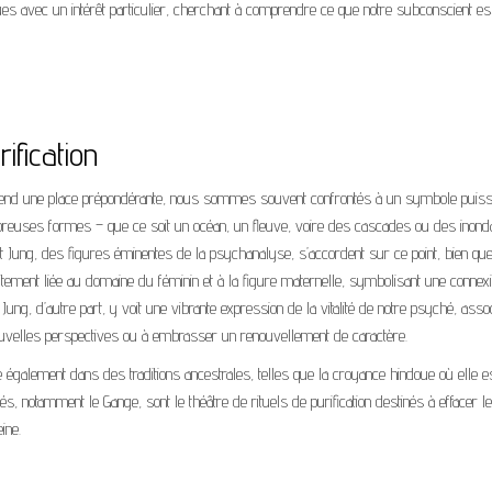
ues avec un intérêt particulier, cherchant à comprendre ce que notre subconscient es
ification
rend une place prépondérante, nous sommes souvent confrontés à un symbole puiss
reuses formes – que ce soit un océan, un fleuve, voire des cascades ou des inond
 et Jung, des figures éminentes de la psychanalyse, s’accordent sur ce point, bien qu
oitement liée au domaine du féminin et à la figure maternelle, symbolisant une connex
. Jung, d’autre part, y voit une vibrante expression de la vitalité de notre psyché, asso
de nouvelles perspectives ou à embrasser un renouvellement de caractère.
e également dans des traditions ancestrales, telles que la croyance hindoue où elle e
 notamment le Gange, sont le théâtre de rituels de purification destinés à effacer l
ine.