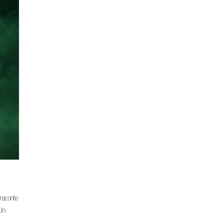
raconte
 Un