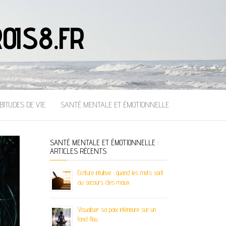
OIS8.FR
BITUDES DE VIE
SANTÉ MENTALE ET ÉMOTIONNELLE
SANTÉ MENTALE ET ÉMOTIONNELLE :
ARTICLES RÉCENTS
Ecriture intuitive : quand les mots sont
au secours des maux
Visualiser sa paix intérieure sur un
fond flou