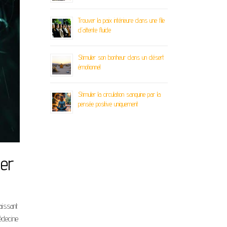
Trouver la paix intérieure dans une file
d’attente fluide
Stimuler son bonheur dans un désert
émotionnel
Stimuler la circulation sanguine par la
pensée positive uniquement
rer
aissant
édecine