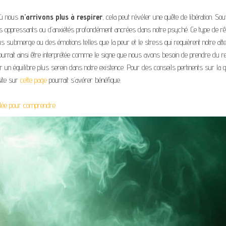
 où nous
n’arrivons plus à respirer
, cela peut révéler une quête de libération. Sou
s oppressants ou d’anxiétés profondément ancrées dans notre psyché. Ce type de r
ous submerge ou des émotions telles que la peur et le stress qui requièrent notre atte
ourrait ainsi être interprétée comme le signe que nous avons besoin de prendre du r
 un équilibre plus serein dans notre existence. Pour des conseils pertinents sur la g
site sur
cette page
pourrait s’avérer bénéfique.
taillée pour comprendre