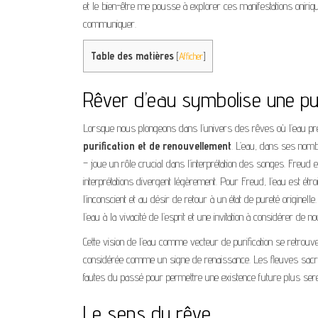
et le bien-être me pousse à explorer ces manifestations oniriq
communiquer.
Table des matières
[
Afficher
]
Rêver d’eau symbolise une pur
Lorsque nous plongeons dans l’univers des rêves où l’eau p
purification et de renouvellement
. L’eau, dans ses nomb
– joue un rôle crucial dans l’interprétation des songes. Freud
interprétations divergent légèrement. Pour Freud, l’eau est étr
l’inconscient et au désir de retour à un état de pureté originelle
l’eau à la vivacité de l’esprit et une invitation à considérer 
Cette vision de l’eau comme vecteur de purification se retrouv
considérée comme un signe de renaissance. Les fleuves sacrés,
fautes du passé pour permettre une existence future plus sere
Le sens du rêve