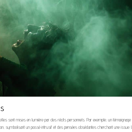
es
u’elles sont mises en lumière par des récits personnels. Par exemple, un témoignage 
tion, symbolisant un passé intrusif et des pensées obsédantes cherchant une issue.