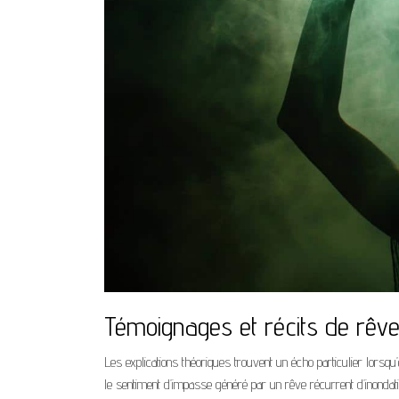
Témoignages et récits de rêv
Les explications théoriques trouvent un écho particulier lorsq
le sentiment d’impasse généré par un rêve récurrent d’inonda