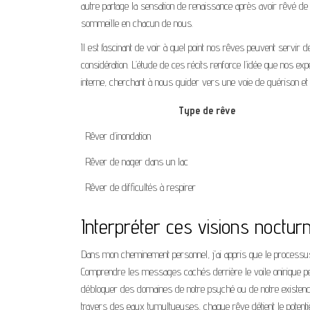
autre partage la sensation de renaissance après avoir rêvé de
sommeille en chacun de nous.
Il est fascinant de voir à quel point nos rêves peuvent servir 
considération. L’étude de ces récits renforce l’idée que nos expé
interne, cherchant à nous guider vers une voie de guérison et
Type de rêve
Rêver d’inondation
Rêver de nager dans un lac
Rêver de difficultés à respirer
Interpréter ces visions noctur
Dans mon cheminement personnel, j’ai appris que le processus d
Comprendre les messages cachés derrière le voile onirique p
débloquer des domaines de notre psyché ou de notre existence q
travers des eaux tumultueuses, chaque rêve détient le poten