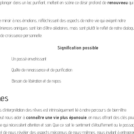
 plonger dans un lac purifiant, mettant en scène ce désir profond de
renouveau
qui
de miroir à nos émotions, réfléchissant des aspects de notre vie qui exigent notre
riences oniriques sont loin d’être aléatoires, mais sont plutôt le reflet de notre dialog
 de croissance personnelle.
Signification possible
Un passé envahissant
Quête de renaissance et de purification
Besoin de libération et de repos
nes
’interprétation des rêves est intrinsèquement lié à notre parcours de bien-être.
eut nous aider à
connaître une vie plus épanouie
, en nous offrant des clés pou
ui nécessitent attention et soin. Que ce soit le sentiment d’étouffement ou le passa
tiel de nous révéler des aspects méconnus de nous-mêmes, nous invitant à entrepre