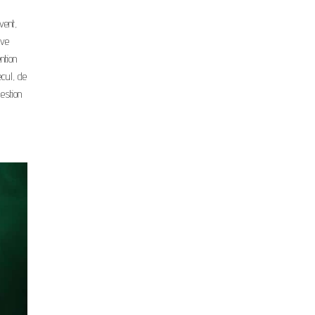
vent,
êve
ntion
ecul, de
estion