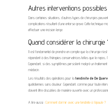
Autres interventions possibles
Dans certaines situations, d’autres types de chirurgies peuve
complications résultant d’une entorse grave. Cette technique moi
effectuer une incision large.
Quand considérer la chirurgie 
Il est fondamental de prendre en compte que la chirurgie n’est
répondent à des thérapies conservatrices telles que le repos, l’a
Cependant, si des symptômes persistent malgré un traitement ap
médecin.
Les résultats des opérations pour la
tendinite de De Querv
quotidiennes sans douleur. Cependant, comme pour toute interv
doivent être discutées de manière ouverte avec un professionne
A lire aussi :
Comment dormir avec une tendinite à l’épaule ?