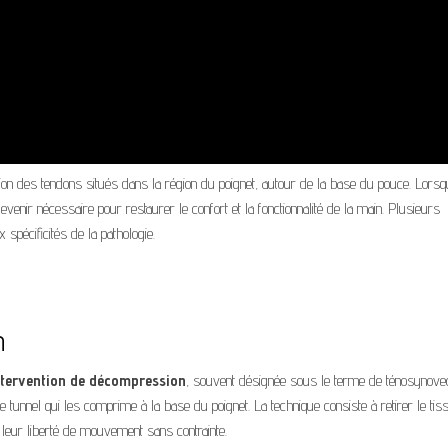
tion des tendons situés dans la région du poignet, autour de la base du pouce. Lorsq
evenir nécessaire pour restaurer le confort et la fonctionnalité de la main. Plusieurs
spécificités de la pathologie.
n
ntervention de décompression
, souvent désignée sous le terme de ténosynove
le tunnel qui les comprime à la base du poignet. La technique consiste à retirer le tis
leur liberté de mouvement sans contrainte.