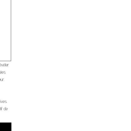
évéler
gées
eur.
ives.
tif de