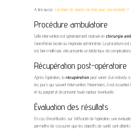
A lire aussi :
Combien de séance de kiné pour une tendinite ?
Procédure ambulatoire
Cette intervention est généralement réalisée en
chirurgie am
l’anesthésie locale ou régionale administrée. La procédure est 
est bien maîtrisée, elle présente un faible taux de complications
Récupération post-opératoire
Après l’opération, la
récupération
peut varier d’un individu 
les jours qui suivent l’intervention. Néanmoins, il est essentie
et du poignet et de prévenir toute raideur éventuelle.
Évaluation des résultats
En cas d’incertitudes sur l’efficacité de l’opération, une éval
permettre de s’assurer que les objectifs de santé sont atteint