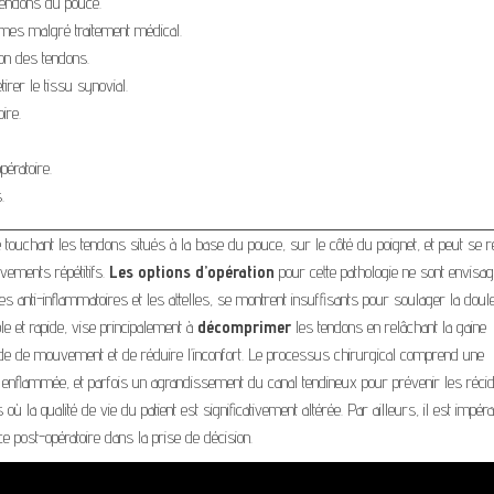
 tendons du pouce.
mes malgré traitement médical.
ion des tendons.
irer le tissu synovial.
ire.
ératoire.
.
touchant les tendons situés à la base du pouce, sur le côté du poignet, et peut se r
vements répétitifs.
Les options d’opération
pour cette pathologie ne sont envisa
es anti-inflammatoires et les attelles, se montrent insuffisants pour soulager la doul
le et rapide, vise principalement à
décomprimer
les tendons en relâchant la gaine
tude de mouvement et de réduire l’inconfort. Le processus chirurgical comprend une
e enflammée, et parfois un agrandissement du canal tendineux pour prévenir les récid
 la qualité de vie du patient est significativement altérée. Par ailleurs, il est impéra
e post-opératoire dans la prise de décision.