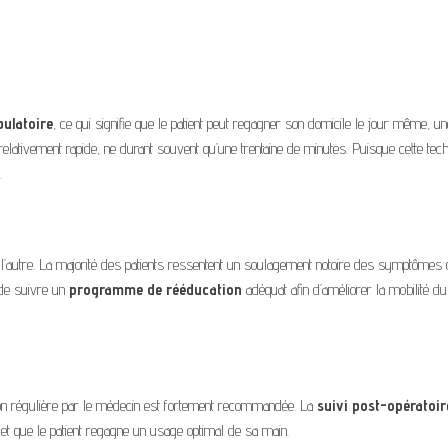
bulatoire
, ce qui signifie que le patient peut regagner son domicile le jour même, un
relativement rapide, ne durant souvent qu’une trentaine de minutes. Puisque cette tec
.
à l’autre. La majorité des patients ressentent un soulagement notoire des symptômes
l de suivre un
programme de rééducation
adéquat afin d’améliorer la mobilité d
uation régulière par le médecin est fortement recommandée. La
suivi post-opératoir
s et que le patient regagne un usage optimal de sa main.