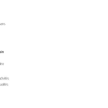
 sans
ain
tre
ctivités
ualités