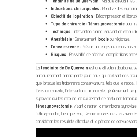
Tendinite de De Quervain
: Maladie affectant les
Indications chirurgicales
: Récidive des symptô
Objectif de l’opération
: Décompression et libérat
Type de chirurgie
:
Ténosynovectomie
pour ret
Technique
: Intervention rapide, souvent en ambulato
Anesthésie
: Généralement
locale
ou régionale.
Convalescence
: Prévoir un temps de repos post-op
Risques
: Possibilité de récidive, complications rares
La
tendinite de De Quervain
est une affection douloureuse 
particulièrement handicapante pour ceux qui réalisent des mou
que lorsque les traitements conservateurs, tels que le repos, l
Dans ce contexte, l’intervention chirurgicale, généralement simp
synoviale qui les entoure, ce qui permet de restaurer l’ampli
ténosynovectomie
, visant à retirer la membrane synovial
Cette approche, bien que rare, s’applique dans des cas avancés où
considérer les résultats attendus et la période de convalescenc