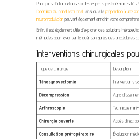
Pour plus d’informations sur les aspects postopératoires lié
l’opération du canal lacrymal
, ainsi qu’à la
préparation à une op
neuromodulation
peuvent également enrichir votre compréhensio
Enfin, il est également utile d’explorer des solutions thérapeu
méthodes pour favoriser la guérison après des procédures c
Interventions chirurgicales pou
Type de Chirurgie
Description
Ténosynovectomie
Intervention vis
Décompression
Agrandissement 
Arthroscopie
Technique mini-i
Chirurgie ouverte
Accès direct pou
Consultation pré-opératoire
Évaluation médi