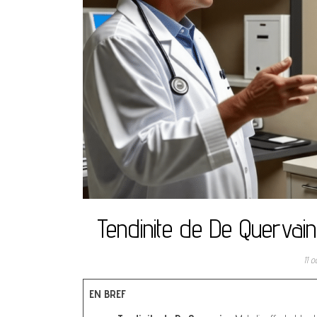
Tendinite de De Quervain 
11 
EN BREF