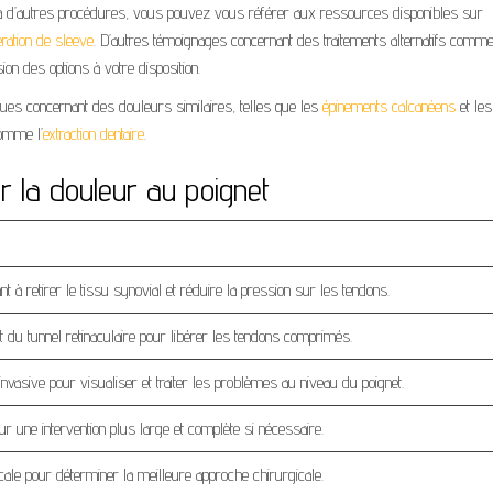
s à d’autres procédures, vous pouvez vous référer aux ressources disponibles sur
ération de sleeve
. D’autres témoignages concernant des traitements alternatifs comme
n des options à votre disposition.
tiques concernant des douleurs similaires, telles que les
épinements calcanéens
et les
omme l’
extraction dentaire
.
r la douleur au poignet
ant à retirer le tissu synovial et réduire la pression sur les tendons.
du tunnel retinaculaire pour libérer les tendons comprimés.
nvasive pour visualiser et traiter les problèmes au niveau du poignet.
r une intervention plus large et complète si nécessaire.
cale pour déterminer la meilleure approche chirurgicale.