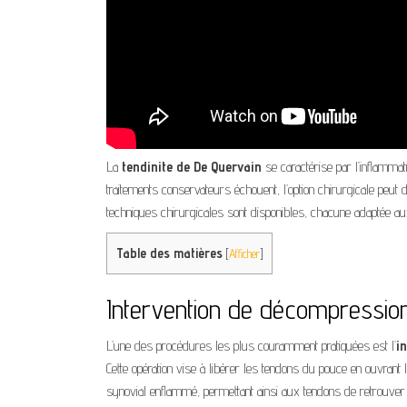
La
tendinite de De Quervain
se caractérise par l’inflamma
traitements conservateurs échouent, l’option chirurgicale peut d
techniques chirurgicales sont disponibles, chacune adaptée aux 
Table des matières
[
Afficher
]
Intervention de décompressio
L’une des procédures les plus couramment pratiquées est l’
i
Cette opération vise à libérer les tendons du pouce en ouvrant 
synovial enflammé, permettant ainsi aux tendons de retrouver 