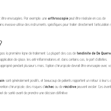
nt être envisagées. Par exemple, une
arthroscopie
peut être réalisée en cas de
ns invasive utilise des instruments spécifiques pour traiter directement l’articulation
?
 pas la première ligne de traitement. La plupart des cas de
tendinite de De Querv
pplication de glace, les anti-inflammatoires et, dans certains cas, le port d’attelles.
proprié pendant plusieurs mois, l’option chirurgicale devrait être envisagée avec vo
ain
sont généralement positifs, et beaucoup de patients rapportent un retour à leurs a
ention chirurgicale, des risques d’
échec
ou de
récidive
peuvent exister. Ces évent
l de santé avant de prendre une décision définitive.