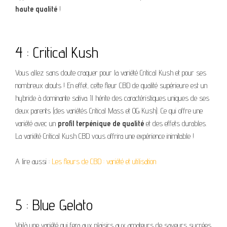
haute qualité
!
4 : Critical Kush
Vous allez sans doute craquer pour la variété Critical Kush et pour ses
nombreux atouts ! En effet, cette fleur CBD de qualité supérieure est un
hybride à dominante sativa. Il hérite des caractéristiques uniques de ses
deux parents (des variétés Critical Mass et OG Kush). Ce qui offre une
variété avec un
profil terpénique de qualité
et des effets durables.
La variété Critical Kush CBD vous offrira une expérience inimitable !
A lire aussi :
Les fleurs de CBD : variété et utilisation
5 : Blue Gelato
Voilà une variété qui fera aux plaisirs aux amateurs de saveurs sucrées