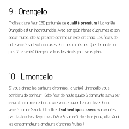
9 : Orangello
Profitez d’une fleur CBD parfumée de
qualité premium
! La variété
Orangello est un incontournable. Avec son goût intense d’agrumes et son
odeur fruitée, elle se présente comme un excellent choix. Les fleurs de
cette variété sont volumineuses et riches en résines. Que demander de
plus ? La variété Orangello a tous les atouts pour vous plaire !
10 : Limoncello
Si vous aimez les senteurs citronnées, la variété Limoncello vous
comblera de bonheur ! Cette fleur de haute qualité à dominante sativa est
issue d’un croisement entre une variété Super Lemon Haze et une
variété Lemon Skunk. Elle offre d’
authentiques saveurs
nuancées
par des touches d’agrumes. Grâce à son goût de citron jaune, elle séduit
les consommateurs amateurs d’arômes fruités !