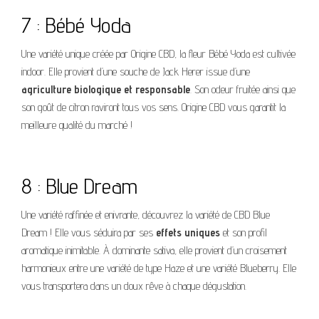
7 : Bébé Yoda
Une variété unique créée par Origine CBD, la fleur Bébé Yoda est cultivée
indoor. Elle provient d’une souche de Jack Herer issue d’une
agriculture biologique et responsable
. Son odeur fruitée ainsi que
son goût de citron raviront tous vos sens. Origine CBD vous garantit la
meilleure qualité du marché !
8 : Blue Dream
Une variété raffinée et enivrante, découvrez la variété de CBD Blue
Dream ! Elle vous séduira par ses
effets uniques
et son profil
aromatique inimitable. À dominante sativa, elle provient d’un croisement
harmonieux entre une variété de type Haze et une variété Blueberry. Elle
vous transportera dans un doux rêve à chaque dégustation.