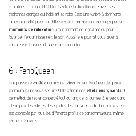
et fruitées ! La fleur CBD Blue Gelato est ultra attrayante avec ses
trichomes oranges qui habillent sa robe. C’est une variété à dominante
indica de qualité premium. Elle sera donc parfaite pour accompagner vos
moments de relaxation
à tout moment de la journée ou pour
favoriser l’endormissement le soir. Aussi, elle pourrait vous aider à
réduire vos tensions et sensations d’inconfort.
6 : FenoQueen
Une puissante variété à dominance sativa, la fleur FeoQueen de qualité
premium saura vous séduire ! Elle offrirait des
effets énergisants
et
permettrait de rester concentré tout au long de la journée. Elle sera donc
idéale pour les artistes, les sportifs, les musiciens, etc. Par ailleurs, elle
est appréciée par tous les différents profils de consommateurs, même
par les débutants.