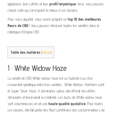
apparence, leurs effets et leur
profil terpénique
. Ainsi, vous pouvez
choisir celle qui correspond le mieux à vos besoins.
Pour vous aiguiller, nous avons préparé un
top 10 des meilleures
fleurs de CBD
! Vous pouvez retrouver toutes les variétés dans le
catalogue d’Origine CBD.
Table des matières
[
Afficher
]
1 : White Widow Haze
La variété de CBD White widow haze est un hybride issu d’un
croisement génétique entre trois variétés ; White Widow, Northern Light
et Super Silver Haze. À dominance sativa, elle offrirait des effets
stimulants et favoriserait la créativité. Les buds de White widow haze
sont volumineuses et ont une
haute qualité gustative
. Pour toutes
ces raisons, elle fait partie des fleurs préférées des consommateurs de