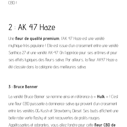
CBD !
2 : AK 47 Haze
Une
fleur de qualité premium
, l’AK 47 Haze est une variété
mythique très populaire ! Elle est issue d’un croisement entre une variété
Santhica 27 et une variété AK-47. On l’apprécie pour ses arômes et pour
ses effets typiques des fleurs sativa. Par ailleurs, la fleur AK47 Haze a
été classée dans la catégorie des meilleures sativa.
3 : Bruce Banner
La variété Bruce Banner se nomme ainsi en référence à «
Hulk
» ! C’est
une fleur CBD puissante à dominance sativa qui provient d’un croisement
entre les variétés OG Kush et Strawberry Diesel. Ses buds affichent une
belle robe verte flashy et sont recouvertes de pistils rouges.
Appétissantes et odorantes, vous allez fondre pour cette
fleur CBD de