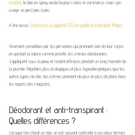
d’ozone
, le déo en spray existe toujours dans le commerce, mais son
usage se perd peu à peu.
A lire aussi :
Choisissez un appareil ECG de qualité et estampillé Philips
Vivement conseillées par les personnes qui prennent soin de leur corps
en gardant la nature comme priorité, les crèmes déodorantes
s’appliquent sous la peau et restent efficaces pendant un long moment de
la journée. Réputées plus écologiques et plus hypoallergéniques que les
autres types de déo, les crèmes prennent de plus en plus de place dans
les rayons des magasins.
Déodorant et anti-transpirant :
Quelles différences ?
Lorsque l’on choisit un déo, on est souvent confronté à ces deux termes