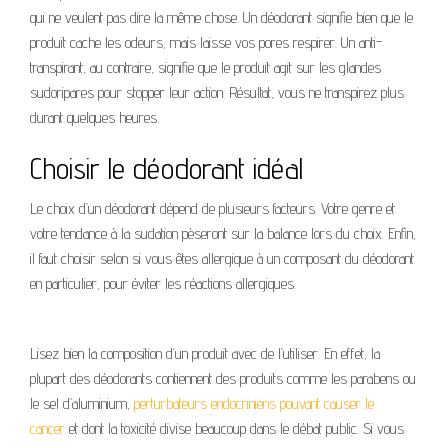
qui ne veulent pas dire la même chose. Un déodorant signifie bien que le
produit cache les odeurs, mais laisse vos pores respirer. Un anti-
transpirant, au contraire, signifie que le produit agit sur les glandes
sudoripares pour stopper leur action. Résultat, vous ne transpirez plus
durant quelques heures.
Choisir le déodorant idéal
Le choix d’un déodorant dépend de plusieurs facteurs. Votre genre et
votre tendance à la sudation pèseront sur la balance lors du choix. Enfin,
il faut choisir selon si vous êtes allergique à un composant du déodorant
en particulier, pour éviter les réactions allergiques.
Lisez bien la composition d’un produit avec de l’utiliser. En effet, la
plupart des déodorants contiennent des produits comme les parabens ou
le sel d’aluminium,
perturbateurs endocriniens pouvant causer le
cancer
et dont la toxicité divise beaucoup dans le débat public. Si vous