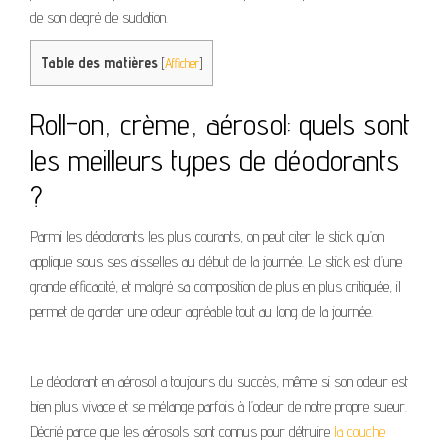
de son degré de sudation.
Table des matières
[
Afficher
]
Roll-on, crème, aérosol: quels sont
les meilleurs types de déodorants
?
Parmi les déodorants les plus courants, on peut citer le stick qu’on
applique sous ses aisselles au début de la journée. Le stick est d’une
grande efficacité, et malgré sa composition de plus en plus critiquée, il
permet de garder une odeur agréable tout au long de la journée.
Le déodorant en aérosol a toujours du succès, même si son odeur est
bien plus vivace et se mélange parfois à l’odeur de notre propre sueur.
Décrié parce que les aérosols sont connus pour détruire
la couche