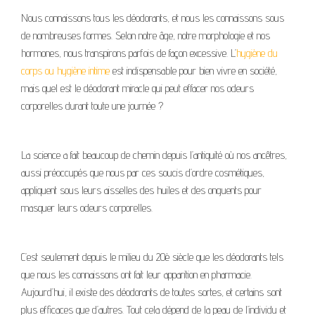
Nous connaissons tous les déodorants, et nous les connaissons sous
de nombreuses formes. Selon notre âge, notre morphologie et nos
hormones, nous transpirons parfois de façon excessive. L’
hygiène du
corps ou hygiène intime
est indispensable pour bien vivre en société,
mais quel est le déodorant miracle qui peut effacer nos odeurs
corporelles durant toute une journée ?
La science a fait beaucoup de chemin depuis l’antiquité où nos ancêtres,
aussi préoccupés que nous par ces soucis d’ordre cosmétiques,
appliquent sous leurs aisselles des huiles et des onguents pour
masquer leurs odeurs corporelles.
C’est seulement depuis le milieu du 20è siècle que les déodorants tels
que nous les connaissons ont fait leur apparition en pharmacie.
Aujourd’hui, il existe des déodorants de toutes sortes, et certains sont
plus efficaces que d’autres. Tout cela dépend de la peau de l’individu et