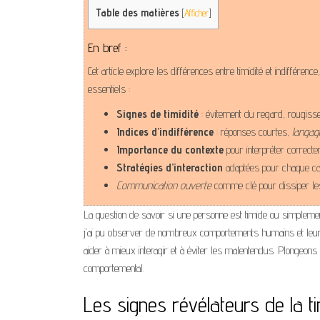
Table des matières
[
Afficher
]
En bref :
Cet article explore les différences entre timidité et indifféren
essentiels :
Signes de timidité
: évitement du regard, rougisse
Indices d’indifférence
: réponses courtes,
langag
Importance du contexte
pour interpréter correct
Stratégies d’interaction
adaptées pour chaque c
Communication ouverte
comme clé pour dissiper l
La question de savoir si une personne est timide ou simpleme
j’ai pu observer de nombreux comportements humains et leurs s
aider à mieux interagir et à éviter les malentendus. Plongeon
comportemental.
Les signes révélateurs de la ti