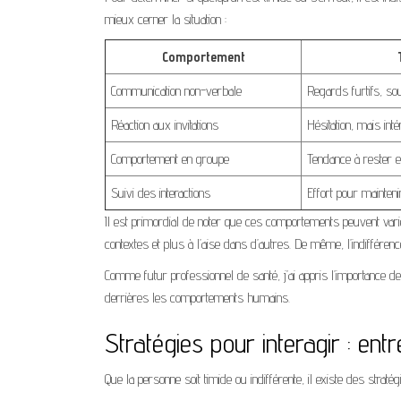
mieux cerner la situation :
Comportement
Communication non-verbale
Regards furtifs, so
Réaction aux invitations
Hésitation, mais intér
Comportement en groupe
Tendance à rester en
Suivi des interactions
Effort pour maintenir
Il est primordial de noter que ces comportements peuvent varier
contextes et plus à l’aise dans d’autres. De même, l’indifférence
Comme futur professionnel de santé, j’ai appris l’importance de 
derrières les comportements humains.
Stratégies pour interagir : ent
Que la personne soit timide ou indifférente, il existe des straté