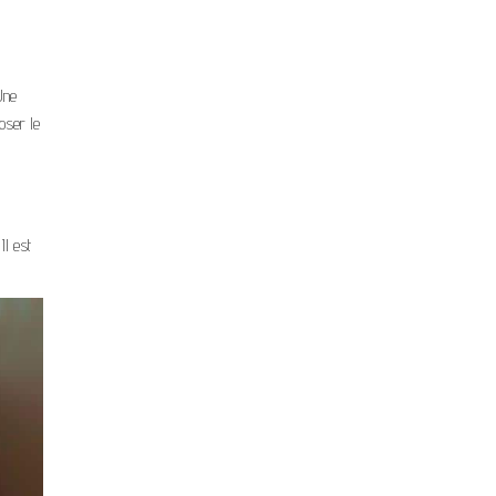
Une
oser le
Il est