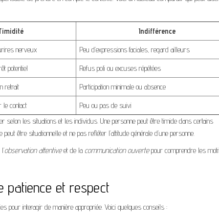
Timidité
Indifférence
urires nerveux
Peu d’expressions faciales, regard ailleurs
êt potentiel
Refus poli ou excuses répétées
 retrait
Participation minimale ou absence
 le contact
Peu ou pas de suivi
 selon les situations et les individus. Une personne peut être timide dans certains
 peut être situationnelle et ne pas refléter l’attitude générale d’une personne.
l’
observation attentive
et de la
communication ouverte
pour comprendre les moti
re patience et respect
gies pour interagir de manière appropriée. Voici quelques conseils :