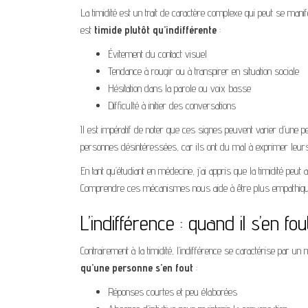
La timidité est un trait de caractère complexe qui peut se man
est
timide plutôt qu’indifférente
:
Évitement du contact visuel
Tendance à rougir ou à transpirer en situation sociale
Hésitation dans la parole ou voix basse
Difficulté à initier des conversations
Il est impératif de noter que ces signes peuvent varier d’une p
personnes désintéressées, car ils ont du mal à exprimer leurs
En tant qu’étudiant en médecine, j’ai appris que la timidité peu
Comprendre ces mécanismes nous aide à être plus empathiqu
L’indifférence : quand il s’en fo
Contrairement à la timidité, l’indifférence se caractérise par u
qu’une personne s’en fout
:
Réponses courtes et peu élaborées