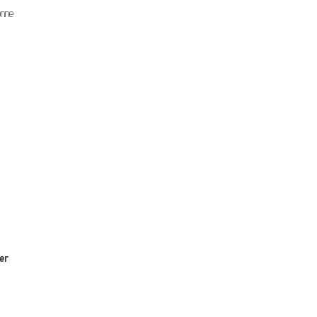
onne
er