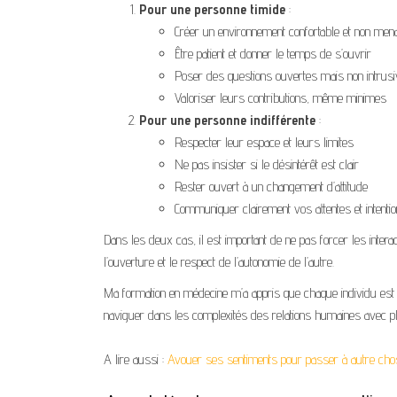
Pour une personne timide
:
Créer un environnement confortable et non men
Être patient et donner le temps de s’ouvrir
Poser des questions ouvertes mais non intrus
Valoriser leurs contributions, même minimes
Pour une personne indifférente
:
Respecter leur espace et leurs limites
Ne pas insister si le désintérêt est clair
Rester ouvert à un changement d’attitude
Communiquer clairement vos attentes et intenti
Dans les deux cas, il est important de ne pas forcer les intera
l’ouverture et le respect de l’autonomie de l’autre.
Ma formation en médecine m’a appris que chaque individu est 
naviguer dans les complexités des relations humaines avec pl
A lire aussi :
Avouer ses sentiments pour passer à autre chos