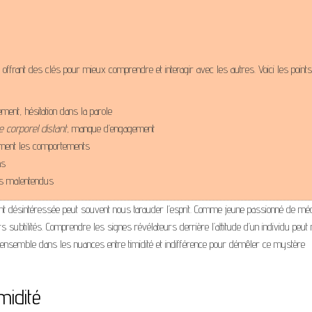
ce, offrant des clés pour mieux comprendre et interagir avec les autres. Voici les points
ment, hésitation dans la parole
e corporel distant
, manque d’engagement
ement les comportements
as
es malentendus
nt désintéressée peut souvent nous tarauder l’esprit. Comme jeune passionné de mé
ubtilités. Comprendre les signes révélateurs derrière l’attitude d’un individu peut
s ensemble dans les nuances entre timidité et indifférence pour démêler ce mystère
midité