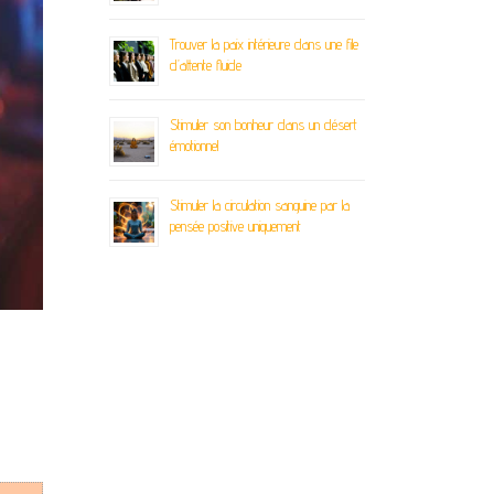
Trouver la paix intérieure dans une file
d’attente fluide
Stimuler son bonheur dans un désert
émotionnel
Stimuler la circulation sanguine par la
pensée positive uniquement