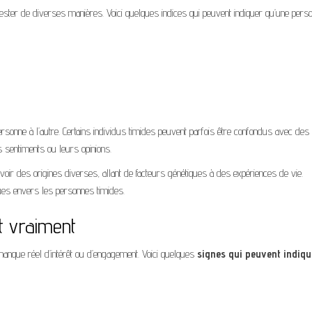
ifester de diverses manières. Voici quelques indices qui peuvent indiquer qu’une pers
ersonne à l’autre. Certains individus timides peuvent parfois être confondus avec des
 sentiments ou leurs opinions.
t avoir des origines diverses, allant de facteurs génétiques à des expériences de vie.
es envers les personnes timides.
ut vraiment
n manque réel d’intérêt ou d’engagement. Voici quelques
signes qui peuvent indiqu