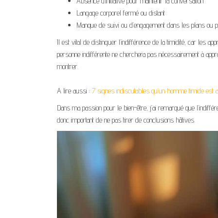
Absence d’initiative pour maintenir la conversation
Langage corporel fermé ou distant
Manque de suivi ou d’engagement dans les plans ou p
Il est vital de distinguer l’indifférence de la timidité, car le
personne indifférente ne cherchera pas nécessairement à approf
montrer.
A lire aussi :
7 signes indiscutables qu’un homme timide est att
Dans ma passion pour le bien-être, j’ai remarqué que l’indiffé
donc important de ne pas tirer de conclusions hâtives.