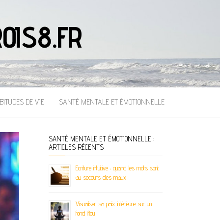
OIS8.FR
BITUDES DE VIE
SANTÉ MENTALE ET ÉMOTIONNELLE
SANTÉ MENTALE ET ÉMOTIONNELLE :
ARTICLES RÉCENTS
Ecriture intuitive : quand les mots sont
au secours des maux
Visualiser sa paix intérieure sur un
fond flou