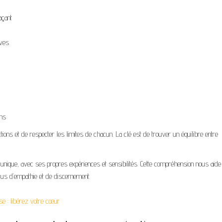
açant
ives
ons
ctions et de respecter les limites de chacun. La clé est de trouver un équilibre entre
unique, avec ses propres expériences et sensibilités. Cette compréhension nous aide
us d’empathie et de discernement.
e : libérez votre cœur