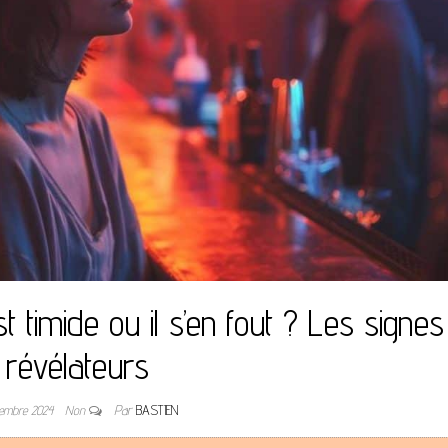
est timide ou il s’en fout ? Les signes
révélateurs
tembre 2024
Non
Par
BASTIEN