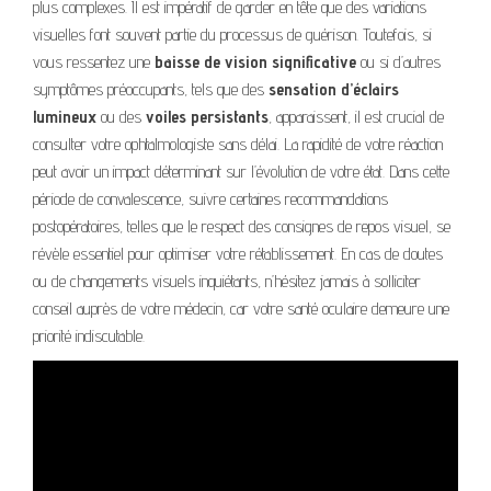
plus complexes. Il est impératif de garder en tête que des variations
visuelles font souvent partie du processus de guérison. Toutefois, si
vous ressentez une
baisse de vision significative
ou si d’autres
symptômes préoccupants, tels que des
sensation d’éclairs
lumineux
ou des
voiles persistants
, apparaissent, il est crucial de
consulter votre ophtalmologiste sans délai. La rapidité de votre réaction
peut avoir un impact déterminant sur l’évolution de votre état. Dans cette
période de convalescence, suivre certaines recommandations
postopératoires, telles que le respect des consignes de repos visuel, se
révèle essentiel pour optimiser votre rétablissement. En cas de doutes
ou de changements visuels inquiétants, n’hésitez jamais à solliciter
conseil auprès de votre médecin, car votre santé oculaire demeure une
priorité indiscutable.