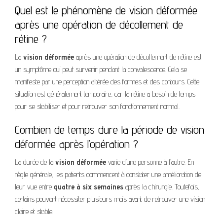
Quel est le phénomène de vision déformée
après une opération de décollement de
rétine ?
La
vision déformée
après une opération de décollement de rétine est
un symptôme qui peut survenir pendant la convalescence. Cela se
manifeste par une perception altérée des formes et des contours. Cette
situation est généralement temporaire, car la rétine a besoin de temps
pour se stabiliser et pour retrouver son fonctionnement normal.
Combien de temps dure la période de vision
déformée après l’opération ?
La durée de la
vision déformée
varie d’une personne à l’autre. En
règle générale, les patients commencent à constater une amélioration de
leur vue entre
quatre à six semaines
après la chirurgie. Toutefois,
certains peuvent nécessiter plusieurs mois avant de retrouver une vision
claire et stable.