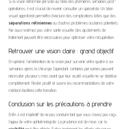
Si la vision déformée persiste au-delà des premières semaines post-
opératoires, il est crucial de revenir consulter un spécialiste. Un bilan
visuel approfondi permettra d’exclure des complications telles que des
séparations rétiniennes
ou d’autres problèmes oculaires potentiels.
Ne sous-estimez pas votre santé visuelle; des ajustements de
traitement peuvent être nécessaires pour optimiser votre récupération.
Retrouver une vision claire : grand objectif
En général, l’amélioration de la vision peut survenir entre quatre à six
semaines après la chirurgie. Cependant, certaines personnes peuvent
nécessiter plusieurs mois avant que leur acuité visuelle ne se stabilise
complètement. Rester positif et suivre les recommandations de votre
médecin facilitera cette transition.
Conclusion sur les précautions à prendre
Enfin, il est impératif de ne pas conduire tant que vous n’avez pas reçu
l’appui de votre ophtalmologiste. La prudence est de mise, car la
visibilité
peut être altérée. Evitez également les efforts physiques