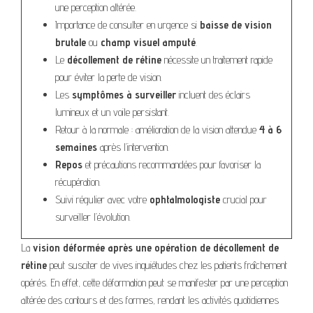
une perception altérée.
Importance de consulter en urgence si
baisse de vision
brutale
ou
champ visuel amputé
.
Le
décollement de rétine
nécessite un traitement rapide
pour éviter la perte de vision.
Les
symptômes à surveiller
incluent des éclairs
lumineux et un voile persistant.
Retour à la normale : amélioration de la vision attendue
4 à 6
semaines
après l’intervention.
Repos
et précautions recommandées pour favoriser la
récupération.
Suivi régulier avec votre
ophtalmologiste
crucial pour
surveiller l’évolution.
La
vision déformée après une opération de décollement de
rétine
peut susciter de vives inquiétudes chez les patients fraîchement
opérés. En effet, cette déformation peut se manifester par une perception
altérée des contours et des formes, rendant les activités quotidiennes