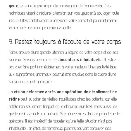
yeux
, tels que le palming ou le mouvement de l’arrière-plan. Ces
techniques visent à réduire la tension sur vos yeux et à soulager toute
fatigue. Elles contribueront à améliorer votre confort et pourront même
faciliter une meilleure perception visuelle.
9. Restez toujours à l’écoute de votre corps
Faites preuve d’une grande attention à l’égard de votre corps et de ses
signaux. Si vous ressentez des
inconforts inhabituels
, n’hésitez
pas à en faire part immédiatement à votre médecin. Une réactivité face
aux symptômes anormaux pourrait être cruciale dans le cadre d’une
surveillance post-opératoire.
La
vision déformée après une opération de décollement de
rétine
peut susciter de réelles inquiétudes chez les patients, car elle
reflète non seulement l’impact de la chirurgie sur l’œil, mais aussi les
ajustements visuels qui peuvent être nécessaires dans la période post-
opératoire. Il est impératif de rappeler qu’une telle situation n’est pas
inhabituelle ; en effet, de nombreux patients peuvent éprouver des