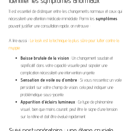
Identifier les symptômes anormaux
Il est essentiel de distinguer entre les changements normaux et ceux qui
nécessitent une attention médicale immédiate. Parmi les
symptômes
pouvant justifier une consultation rapide, on retrouve :
A lire aussi :
Le lasik est la technique la plus sûre pour lutter contre la
myopie
Baisse brutale de la vision
: Un changement soudain et
significatif dans votre capacité visuelle peut signaler une
complication nécessitant une intervention urgente.
Sensation de voile ou d’ombre
: Si vous ressentez un voile
persistant sur votre champ de vision, cela peut indiquer une
problématique sous-jacente.
Apparition d’éclairs lumineux
: Ce type de phénomène
visuel, bien que moins courant, peut être le signe d’une tension
sur la rétine et doit être évalué rapidement.
Suivi post-opératoire : une étape cruciale