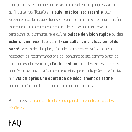
changements temporaires de la vision qui s’atténuent progressivement
au fil du temps. Toutefois,
le suivi médical est essentiel
pour
s’assurer que la récupération se déroule comme prévu et pour identifier
rapidement toute complication potentielle. En cas de manifestation
persistante ou alarmante, telle qu’une
baisse de vision rapide
ou des
éclairs lumineux
, il convient de
consulter un professionnel de
santé
sans tarder. De plus, s’orienter vers des activités douces et
respecter les recommandations de l’ophtalmologiste, comme éviter de
conduire avant d’avoir reçu
l’autorisation
, sont des étapes cruciales
pour favoriser une guérison optimale. Ainsi, pour toute préoccupation liée
à la
vision après une opération de décollement de rétine
,
l’expertise d’un médecin demeure le meilleur recours.
A lire aussi :
Chirurgie réfractive : comprendre les indications et les
bénéfices…
FAQ