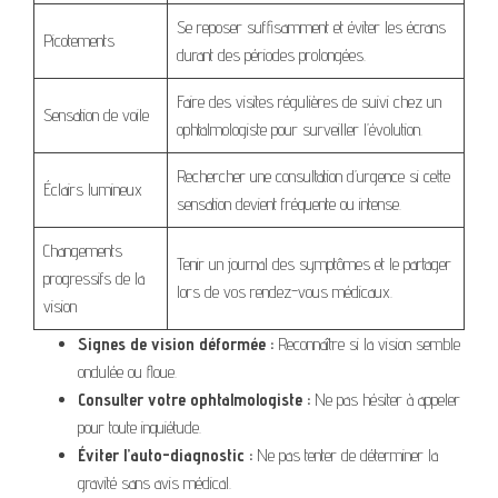
Se reposer suffisamment et éviter les écrans
Picotements
durant des périodes prolongées.
Faire des visites régulières de suivi chez un
Sensation de voile
ophtalmologiste pour surveiller l’évolution.
Rechercher une consultation d’urgence si cette
Éclairs lumineux
sensation devient fréquente ou intense.
Changements
Tenir un journal des symptômes et le partager
progressifs de la
lors de vos rendez-vous médicaux.
vision
Signes de vision déformée :
Reconnaître si la vision semble
ondulée ou floue.
Consulter votre ophtalmologiste :
Ne pas hésiter à appeler
pour toute inquiétude.
Éviter l’auto-diagnostic :
Ne pas tenter de déterminer la
gravité sans avis médical.