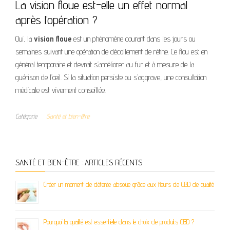
La vision floue est-elle un effet normal
après l’opération ?
Oui, la
vision floue
est un phénomène courant dans les jours ou
semaines suivant une opération de décollement de rétine. Ce flou est en
général temporaire et devrait s’améliorer au fur et à mesure de la
guérison de l’œil. Si la situation persiste ou s’aggrave, une consultation
médicale est vivement conseillée.
Catégorie
Santé et bien-être
SANTÉ ET BIEN-ÊTRE : ARTICLES RÉCENTS
Créer un moment de détente absolue grâce aux fleurs de CBD de qualité
Pourquoi la qualité est essentielle dans le choix de produits CBD ?