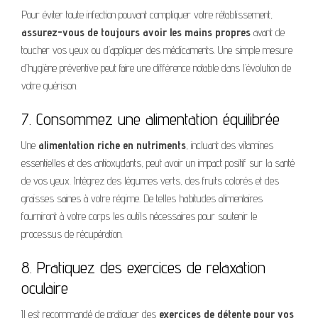
Pour éviter toute infection pouvant compliquer votre rétablissement,
assurez-vous de toujours avoir les mains propres
avant de
toucher vos yeux ou d’appliquer des médicaments. Une simple mesure
d’hygiène préventive peut faire une différence notable dans l’évolution de
votre guérison.
7. Consommez une alimentation équilibrée
Une
alimentation riche en nutriments
, incluant des vitamines
essentielles et des antioxydants, peut avoir un impact positif sur la santé
de vos yeux. Intégrez des légumes verts, des fruits colorés et des
graisses saines à votre régime. De telles habitudes alimentaires
fourniront à votre corps les outils nécessaires pour soutenir le
processus de récupération.
8. Pratiquez des exercices de relaxation
oculaire
Il est recommandé de pratiquer des
exercices de détente pour vos