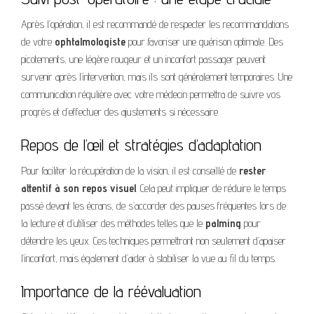
Après l’opération, il est recommandé de respecter les recommandations
de votre
ophtalmologiste
pour favoriser une guérison optimale. Des
picotements, une légère rougeur et un inconfort passager peuvent
survenir après l’intervention, mais ils sont généralement temporaires. Une
communication régulière avec votre médecin permettra de suivre vos
progrès et d’effectuer des ajustements si nécessaire.
Repos de l’œil et stratégies d’adaptation
Pour faciliter la récupération de la vision, il est conseillé de
rester
attentif à son repos visuel
. Cela peut impliquer de réduire le temps
passé devant les écrans, de s’accorder des pauses fréquentes lors de
la lecture et d’utiliser des méthodes telles que le
palming
pour
détendre les yeux. Ces techniques permettront non seulement d’apaiser
l’inconfort, mais également d’aider à stabiliser la vue au fil du temps.
Importance de la réévaluation