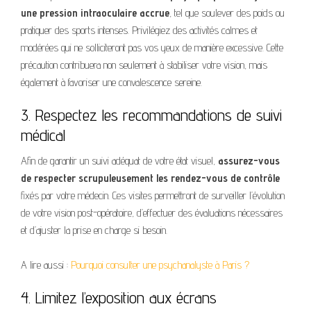
une pression intraoculaire accrue
, tel que soulever des poids ou
pratiquer des sports intenses. Privilégiez des activités calmes et
modérées qui ne solliciteront pas vos yeux de manière excessive. Cette
précaution contribuera non seulement à stabiliser votre vision, mais
également à favoriser une convalescence sereine.
3. Respectez les recommandations de suivi
médical
Afin de garantir un suivi adéquat de votre état visuel,
assurez-vous
de respecter scrupuleusement les rendez-vous de contrôle
fixés par votre médecin. Ces visites permettront de surveiller l’évolution
de votre vision post-opératoire, d’effectuer des évaluations nécessaires
et d’ajuster la prise en charge si besoin.
A lire aussi :
Pourquoi consulter une psychanalyste à Paris ?
4. Limitez l’exposition aux écrans