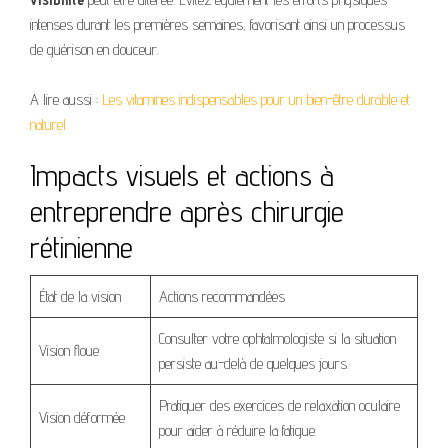
intenses durant les premières semaines, favorisant ainsi un processus
de guérison en douceur.
A lire aussi :
Les vitamines indispensables pour un bien-être durable et
naturel
Impacts visuels et actions à
entreprendre après chirurgie
rétinienne
État de la vision
Actions recommandées
Consulter votre ophtalmologiste si la situation
Vision floue
persiste au-delà de quelques jours.
Pratiquer des exercices de relaxation oculaire
Vision déformée
pour aider à réduire la fatigue.