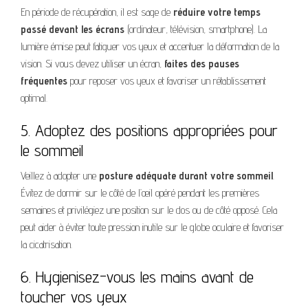
En période de récupération, il est sage de
réduire votre temps
passé devant les écrans
(ordinateur, télévision, smartphone). La
lumière émise peut fatiguer vos yeux et accentuer la déformation de la
vision. Si vous devez utiliser un écran,
faites des pauses
fréquentes
pour reposer vos yeux et favoriser un rétablissement
optimal.
5. Adoptez des positions appropriées pour
le sommeil
Veillez à adopter une
posture adéquate durant votre sommeil
.
Évitez de dormir sur le côté de l’œil opéré pendant les premières
semaines et privilégiez une position sur le dos ou de côté opposé. Cela
peut aider à éviter toute pression inutile sur le globe oculaire et favoriser
la cicatrisation.
6. Hygienisez-vous les mains avant de
toucher vos yeux