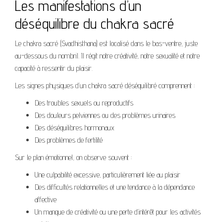
Les manifestations d’un
déséquilibre du chakra sacré
Le chakra sacré (Svadhisthana) est localisé dans le bas-ventre, juste
au-dessous du nombril. Il régit notre créativité, notre sexualité et notre
capacité à ressentir du plaisir.
Les signes physiques d’un chakra sacré déséquilibré comprennent :
Des troubles sexuels ou reproductifs
Des douleurs pelviennes ou des problèmes urinaires
Des déséquilibres hormonaux
Des problèmes de fertilité
Sur le plan émotionnel, on observe souvent :
Une culpabilité excessive, particulièrement liée au plaisir
Des difficultés relationnelles et une tendance à la dépendance
affective
Un manque de créativité ou une perte d’intérêt pour les activités