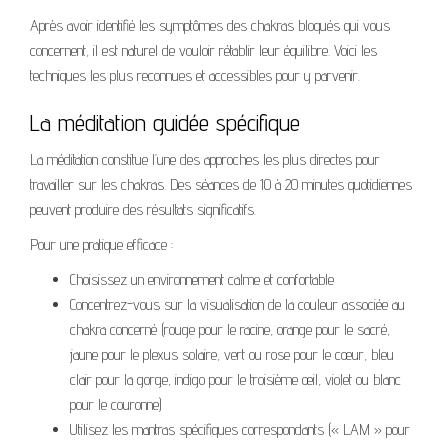
Après avoir identifié les symptômes des chakras bloqués qui vous
concernent, il est naturel de vouloir rétablir leur équilibre. Voici les
techniques les plus reconnues et accessibles pour y parvenir.
La méditation guidée spécifique
La méditation constitue l’une des approches les plus directes pour
travailler sur les chakras. Des séances de 10 à 20 minutes quotidiennes
peuvent produire des résultats significatifs.
Pour une pratique efficace :
Choisissez un environnement calme et confortable
Concentrez-vous sur la visualisation de la couleur associée au
chakra concerné (rouge pour le racine, orange pour le sacré,
jaune pour le plexus solaire, vert ou rose pour le cœur, bleu
clair pour la gorge, indigo pour le troisième œil, violet ou blanc
pour le couronne)
Utilisez les mantras spécifiques correspondants (« LAM » pour