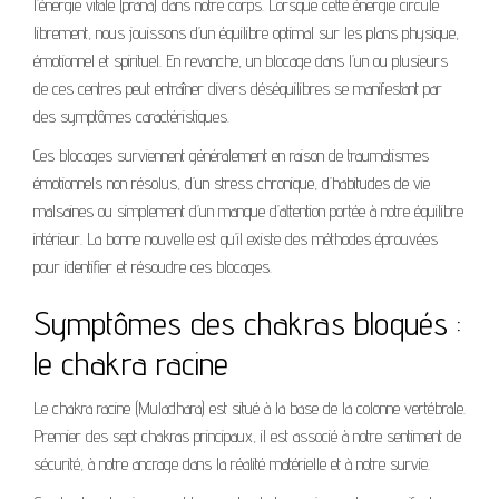
l’énergie vitale (prana) dans notre corps. Lorsque cette énergie circule
librement, nous jouissons d’un équilibre optimal sur les plans physique,
émotionnel et spirituel. En revanche, un blocage dans l’un ou plusieurs
de ces centres peut entraîner divers déséquilibres se manifestant par
des symptômes caractéristiques.
Ces blocages surviennent généralement en raison de traumatismes
émotionnels non résolus, d’un stress chronique, d’habitudes de vie
malsaines ou simplement d’un manque d’attention portée à notre équilibre
intérieur. La bonne nouvelle est qu’il existe des méthodes éprouvées
pour identifier et résoudre ces blocages.
Symptômes des chakras bloqués :
le chakra racine
Le chakra racine (Muladhara) est situé à la base de la colonne vertébrale.
Premier des sept chakras principaux, il est associé à notre sentiment de
sécurité, à notre ancrage dans la réalité matérielle et à notre survie.