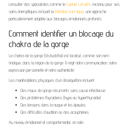
consulter des spécialistes comme le
Cabinet Lamathi
, reconnu pour ses
soins énergétiques incluant la
libération karmique
, une approche
particulièrement adaptée aux blocages émotionnels profonds.
Comment identifier un blocage du
chakra de la gorge
Le chakra de la gorge (Vishuddha) est localisé, comme son nom
l’indique, dans la région de la gorge. Il régit notre communication, notre
expression personnelle et notre authenticité.
Les manifestations physiques d’un déséquilibre incluent :
Des maux de gorge récurrents sans cause infectieuse
Des problèmes thyroïdiens (hypo ou hyperthyroïdie)
Des tensions dans la nuque et les épaules
Des difficultés d’audition ou des acouphènes
Au niveau émotionnel et comportemental, on note :