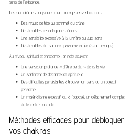
sens de l’existence.
Les symptômes physiques d’un blocage peuvent inclure :
Des maux de tête au sommet du crâne
Des troubles neurologiques légers
Une sensibilité excessive à la lumière ou aux sons
Des troubles du sommeil paradoxaux (excès ou manque)
Au niveau spirituel et émotionnel, on note souvent :
Une sensation profonde « d’être perdu » dans la vie
Un sentiment de déconnexion spirituelle
Des difficultés persistantes à trouver un sens ou un objectif
personnel
Un matérialisme excessif ou, à l’opposé, un détachement complet
de la réalité concrète
Méthodes efficaces pour débloquer
vos chakras