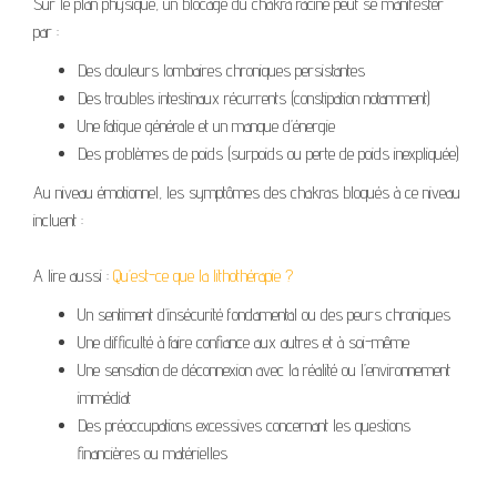
Sur le plan physique, un blocage du chakra racine peut se manifester
par :
Des douleurs lombaires chroniques persistantes
Des troubles intestinaux récurrents (constipation notamment)
Une fatigue générale et un manque d’énergie
Des problèmes de poids (surpoids ou perte de poids inexpliquée)
Au niveau émotionnel, les symptômes des chakras bloqués à ce niveau
incluent :
A lire aussi :
Qu’est-ce que la lithothérapie ?
Un sentiment d’insécurité fondamental ou des peurs chroniques
Une difficulté à faire confiance aux autres et à soi-même
Une sensation de déconnexion avec la réalité ou l’environnement
immédiat
Des préoccupations excessives concernant les questions
financières ou matérielles