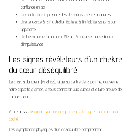
confiance en soi
Des difficultés à prendre des décisions, même mineures
Une tendance à la frustration facile et à l’irritabilité sans raison
apparente
Un besoin excessif de contrôle ou, à l’inverse, un sentiment
d’impuissance
Les signes révélateurs d’un chakra
du cœur déséquilibré
Le chakra du cœur (Anahata), situé au centre de la poitrine, gouverne
notre capacité à aimer, à nous connecter aux autres et à faire preuve de
compassion.
A lire aussi :
Migraine signification spirituelle : décrypter son message
caché
Les symptômes physiques d’un déséquilibre comprennent :