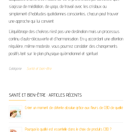
s’agisse de méditation, de yoga, de travail avec les cristaux ou
simplement d’habitudes quotidiennes conscientes, chacun peut trouver
une approche qui lui convient.
L’équilibrage des chakras n’est pas une destination mais un processus
continu d’auto-découverte et d’harmonisation. En y accordant une attention
régulière, même modeste, vous pourrez constater des changements
positifs tant sur le plan physique qu’émotionnel et spirituel.
Catégorie
Santé et bien-être
SANTÉ ET BIEN-ÊTRE : ARTICLES RÉCENTS
Créer un moment de détente absolue grâce aux fleurs de CBD de qualité
Pourquoi la qualité est essentielle dans le choix de produits CBD ?