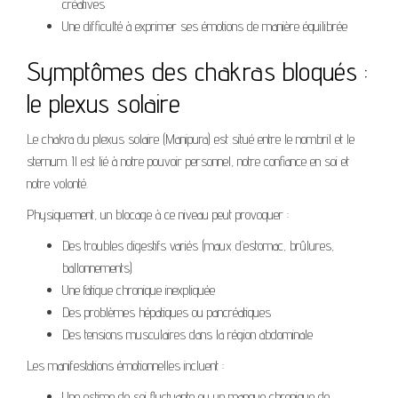
créatives
Une difficulté à exprimer ses émotions de manière équilibrée
Symptômes des chakras bloqués :
le plexus solaire
Le chakra du plexus solaire (Manipura) est situé entre le nombril et le
sternum. Il est lié à notre pouvoir personnel, notre confiance en soi et
notre volonté.
Physiquement, un blocage à ce niveau peut provoquer :
Des troubles digestifs variés (maux d’estomac, brûlures,
ballonnements)
Une fatigue chronique inexpliquée
Des problèmes hépatiques ou pancréatiques
Des tensions musculaires dans la région abdominale
Les manifestations émotionnelles incluent :
Une estime de soi fluctuante ou un manque chronique de