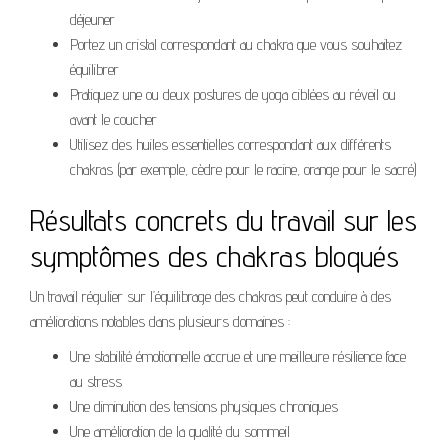
déjeuner
Portez un cristal correspondant au chakra que vous souhaitez
équilibrer
Pratiquez une ou deux postures de yoga ciblées au réveil ou
avant le coucher
Utilisez des huiles essentielles correspondant aux différents
chakras (par exemple, cèdre pour le racine, orange pour le sacré)
Résultats concrets du travail sur les
symptômes des chakras bloqués
Un travail régulier sur l’équilibrage des chakras peut conduire à des
améliorations notables dans plusieurs domaines :
Une stabilité émotionnelle accrue et une meilleure résilience face
au stress
Une diminution des tensions physiques chroniques
Une amélioration de la qualité du sommeil