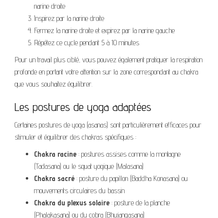
narine droite
Inspirez par la narine droite
Fermez la narine droite et expirez par la narine gauche
Répétez ce cycle pendant 5 à 10 minutes
Pour un travail plus ciblé, vous pouvez également pratiquer la respiration
profonde en portant votre attention sur la zone correspondant au chakra
que vous souhaitez équilibrer.
Les postures de yoga adaptées
Certaines postures de yoga (asanas) sont particulièrement efficaces pour
stimuler et équilibrer des chakras spécifiques :
Chakra racine
: postures assises comme la montagne
(Tadasana) ou le squat yogique (Malasana)
Chakra sacré
: posture du papillon (Baddha Konasana) ou
mouvements circulaires du bassin
Chakra du plexus solaire
: posture de la planche
(Phalakasana) ou du cobra (Bhujangasana)