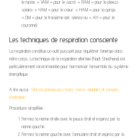
le racine, « VAM » pour le sacré, « RAM » pour le plexus
solaire, « YAM » pour le cœur, « HAM » pour la gorge,
« OM » pour le troisième œil, silence ou « AH » pour le
couronne)
Les techniques de respiration consciente
La respiration constitue un outil puissant pour équilibrer l’énergie dans
notre corps. La technique de la respiration alternée (Nadi Shodhana) est
particulièrement recommandée pour harmoniser l’ensemble du système
énergétique.
A lire aussi :
Pierres précieuses roses : noms, bienfaits et conseils
d’entretien
Procédure simplifiée :
Fermez la narine droite avec le pouce droit et inspirez par la
narine gauche
Fermez la narine gauche avec l’annulaire droit et expirez par la