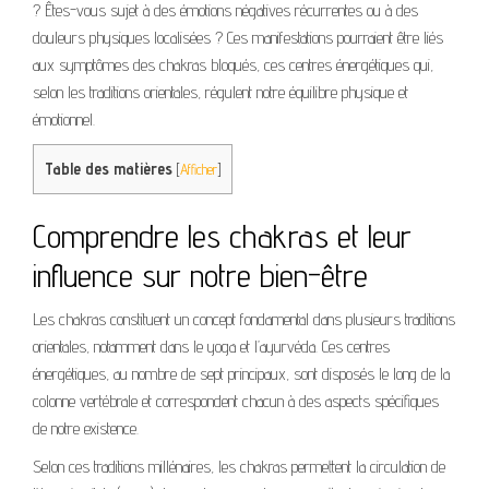
? Êtes-vous sujet à des émotions négatives récurrentes ou à des
douleurs physiques localisées ? Ces manifestations pourraient être liés
aux symptômes des chakras bloqués, ces centres énergétiques qui,
selon les traditions orientales, régulent notre équilibre physique et
émotionnel.
Table des matières
[
Afficher
]
Comprendre les chakras et leur
influence sur notre bien-être
Les chakras constituent un concept fondamental dans plusieurs traditions
orientales, notamment dans le yoga et l’ayurvéda. Ces centres
énergétiques, au nombre de sept principaux, sont disposés le long de la
colonne vertébrale et correspondent chacun à des aspects spécifiques
de notre existence.
Selon ces traditions millénaires, les chakras permettent la circulation de