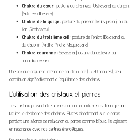
Chakra du cœur
: posture du chameau (Ustrasana) ou du pont
(Setu Bandhasana)
Chakra de la gorge
: posture du poisson (Matsyasana) ou du
lion (Simhasana)
Chakra du troisième œil
: posture de l’enfant (Balasana) ou
du dauphin (Ardha Pincha Mayurasana)
Chakra couronne
: Savasana (posture du cadavre) ou
méditation assise
Une pratique régulière, même de courte durée (15-20 minutes), peut
contribuer significativement à l’équilibrage des chakras.
L’utilisation des cristaux et pierres
Les cristaux peuvent être utilisés comme amplificateurs d’énergie pour
faciliter le déblocage des chakras. Placés directement sur le corps
pendant une séance de relaxation ou portés comme bijoux, ils agissent
en résonance avec nos centres énergétiques.
Correspondances principales :