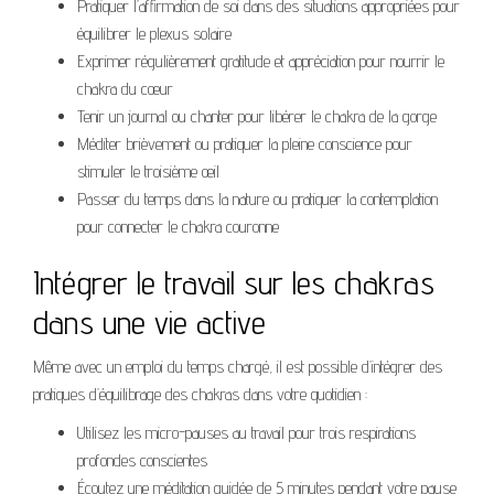
Pratiquer l’affirmation de soi dans des situations appropriées pour
équilibrer le plexus solaire
Exprimer régulièrement gratitude et appréciation pour nourrir le
chakra du cœur
Tenir un journal ou chanter pour libérer le chakra de la gorge
Méditer brièvement ou pratiquer la pleine conscience pour
stimuler le troisième œil
Passer du temps dans la nature ou pratiquer la contemplation
pour connecter le chakra couronne
Intégrer le travail sur les chakras
dans une vie active
Même avec un emploi du temps chargé, il est possible d’intégrer des
pratiques d’équilibrage des chakras dans votre quotidien :
Utilisez les micro-pauses au travail pour trois respirations
profondes conscientes
Écoutez une méditation guidée de 5 minutes pendant votre pause