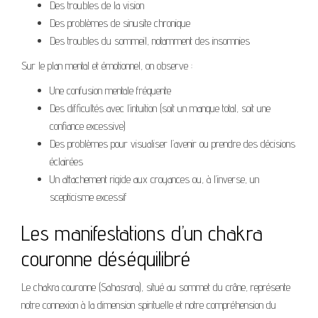
Des troubles de la vision
Des problèmes de sinusite chronique
Des troubles du sommeil, notamment des insomnies
Sur le plan mental et émotionnel, on observe :
Une confusion mentale fréquente
Des difficultés avec l’intuition (soit un manque total, soit une
confiance excessive)
Des problèmes pour visualiser l’avenir ou prendre des décisions
éclairées
Un attachement rigide aux croyances ou, à l’inverse, un
scepticisme excessif
Les manifestations d’un chakra
couronne déséquilibré
Le chakra couronne (Sahasrara), situé au sommet du crâne, représente
notre connexion à la dimension spirituelle et notre compréhension du