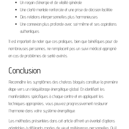
Un regain d’énergie et de vitalité générale
Une clarté mentale renforcée et une prise de décision facilitée
Des relations interpersonnelles plus harmonieuses
Une connexion plus profonde avec soi-même et ses aspirations
authentiques
Il est important de noter que ces pratiques, bien que bénéfiques pour de
nombreuses personnes, ne remplacent pas un suivi médical approprié
en cas de problèmes de santé avérés.
Conclusion
Reconnaître les symptômes des chakras bloqués constitue la première
étape vers un rééquilibrage énergétique global. En identifiant les
manifestations spécifiques à chaque centre et en appliquant les
techniques appropriées, vous pouvez progressivement restaurer
l’harmonie dans votre système énergétique.
Les méthodes présentées dans cet article offrent un éventail d’options
adaptables à différents modes de vie et préférences personnelles. Qu’il