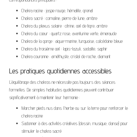
Chakra racine : jaspe rouge, hématite, grenat
Chakra sacré : cornaline, pierre de lune, ambre
Chakra du plexus solaire : citrine, œil de tigre, ambre
Chakra du cœur : quartz rose, aventurine verte, émeraude
Chakra de la gorge : aigue-marine, turquoise, calcédoine bleue
Chakra du troisième œil : lapis-lazuli, sodalite, saphir
Chakra couronne : améthyste, cristal de roche, diamant
Les pratiques quotidiennes accessibles
L’équilibrage des chakras ne nécessite pas toujours des séances
formelles. De simples habitudes quotidiennes peuvent contribuer
significativement à maintenir leur harmonie :
Marcher pieds nus dans l’herbe ou sur la terre pour renforcer le
chakra racine
S’adonner à des activités créatives (dessin, musique, danse) pour
stimuler le chakra sacré