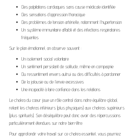
Des palpitations cardiaques sans cause médicale identifiée
Des sensations d’oppression thoracique
Des problèmes de tension artérielle, notamment l’hypertension
Un système immunitaire affaibli et des infections respiratoires
fréquentes
Sur le plan émotionnel, on observe souvent :
Un isolement social volontaire
Un sentiment persistant de solitude, même en compagnie
Du ressentiment envers autrui ou des difficultés à pardonner
De la jalousie ou de l’envie excessives
Une incapacité à faire confiance dans les relations
Le chakra du cœur joue un rôle central dans notre équilibre global,
reliant les chakras inférieurs (plus physiques) aux chakras supérieurs
(plus spirituels). Son déséquilibre peut donc avoir des répercussions
particulièrement étendues sur notre bien-être.
Pour approfondir votre travail sur ce chakra essentiel, vous pourriez