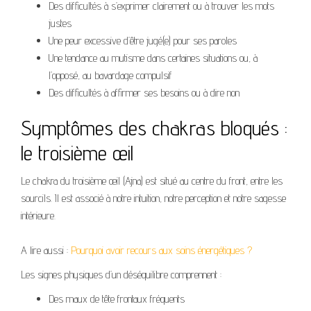
Des difficultés à s’exprimer clairement ou à trouver les mots
justes
Une peur excessive d’être jugé(e) pour ses paroles
Une tendance au mutisme dans certaines situations ou, à
l’opposé, au bavardage compulsif
Des difficultés à affirmer ses besoins ou à dire non
Symptômes des chakras bloqués :
le troisième œil
Le chakra du troisième œil (Ajna) est situé au centre du front, entre les
sourcils. Il est associé à notre intuition, notre perception et notre sagesse
intérieure.
A lire aussi :
Pourquoi avoir recours aux soins énergétiques ?
Les signes physiques d’un déséquilibre comprennent :
Des maux de tête frontaux fréquents