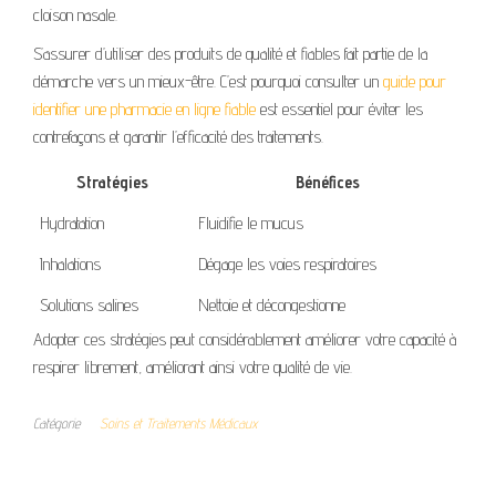
cloison nasale.
S’assurer d’utiliser des produits de qualité et fiables fait partie de la
démarche vers un mieux-être. C’est pourquoi consulter un
guide pour
identifier une pharmacie en ligne fiable
est essentiel pour éviter les
contrefaçons et garantir l’efficacité des traitements.
Stratégies
Bénéfices
Hydratation
Fluidifie le mucus
Inhalations
Dégage les voies respiratoires
Solutions salines
Nettoie et décongestionne
Adopter ces stratégies peut considérablement améliorer votre capacité à
respirer librement, améliorant ainsi votre qualité de vie.
Catégorie
Soins et Traitements Médicaux