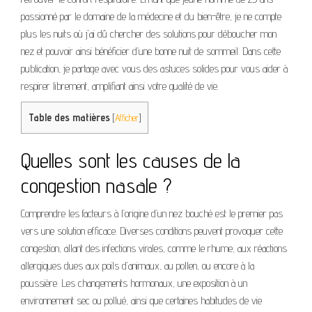
passionné par le domaine de la médecine et du bien-être, je ne compte
plus les nuits où j’ai dû chercher des solutions pour déboucher mon
nez et pouvoir ainsi bénéficier d’une bonne nuit de sommeil. Dans cette
publication, je partage avec vous des astuces solides pour vous aider à
respirer librement, amplifiant ainsi votre qualité de vie.
Table des matières
[
Afficher
]
Quelles sont les causes de la
congestion nasale ?
Comprendre les facteurs à l’origine d’un nez bouché est le premier pas
vers une solution efficace. Diverses conditions peuvent provoquer cette
congestion, allant des infections virales, comme le rhume, aux réactions
allergiques dues aux poils d’animaux, au pollen, ou encore à la
poussière. Les changements hormonaux, une exposition à un
environnement sec ou pollué, ainsi que certaines habitudes de vie