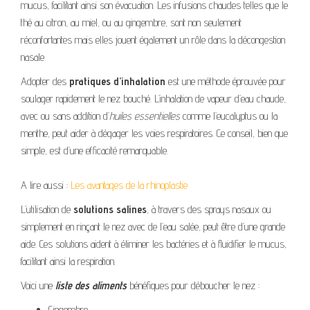
mucus, facilitant ainsi son évacuation. Les infusions chaudes telles que le
thé au citron, au miel, ou au gingembre, sont non seulement
réconfortantes mais elles jouent également un rôle dans la décongestion
nasale.
Adopter des
pratiques d’inhalation
est une méthode éprouvée pour
soulager rapidement le nez bouché. L’inhalation de vapeur d’eau chaude,
avec ou sans addition d’
huiles essentielles
comme l’eucalyptus ou la
menthe, peut aider à dégager les voies respiratoires. Ce conseil, bien que
simple, est d’une efficacité remarquable.
A lire aussi :
Les avantages de la rhinoplastie
L’utilisation de
solutions salines
, à travers des sprays nasaux ou
simplement en rinçant le nez avec de l’eau salée, peut être d’une grande
aide. Ces solutions aident à éliminer les bactéries et à fluidifier le mucus,
facilitant ainsi la respiration.
Voici une
liste des aliments
bénéfiques pour déboucher le nez :
Gingembre