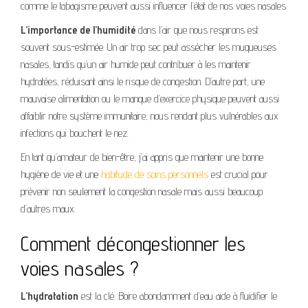
comme le tabagisme peuvent aussi influencer l’état de nos voies nasales.
L’importance de l’humidité
dans l’air que nous respirons est
souvent sous-estimée. Un air trop sec peut assécher les muqueuses
nasales, tandis qu’un air humide peut contribuer à les maintenir
hydratées, réduisant ainsi le risque de congestion. D’autre part, une
mauvaise alimentation ou le manque d’exercice physique peuvent aussi
affaiblir notre système immunitaire, nous rendant plus vulnérables aux
infections qui bouchent le nez.
En tant qu’amateur de bien-être, j’ai appris que maintenir une bonne
hygiène de vie et une
habitude de soins personnels
est crucial pour
prévenir non seulement la congestion nasale mais aussi beaucoup
d’autres maux.
Comment décongestionner les
voies nasales ?
L’hydratation
est la clé. Boire abondamment d’eau aide à fluidifier le