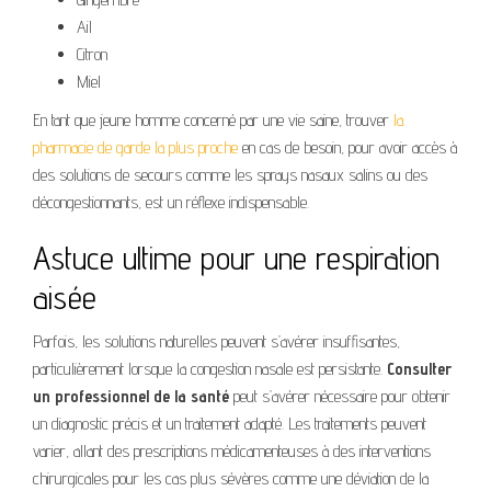
Ail
Citron
Miel
En tant que jeune homme concerné par une vie saine, trouver
la
pharmacie de garde la plus proche
en cas de besoin, pour avoir accès à
des solutions de secours comme les sprays nasaux salins ou des
décongestionnants, est un réflexe indispensable.
Astuce ultime pour une respiration
aisée
Parfois, les solutions naturelles peuvent s’avérer insuffisantes,
particulièrement lorsque la congestion nasale est persistante.
Consulter
un professionnel de la santé
peut s’avérer nécessaire pour obtenir
un diagnostic précis et un traitement adapté. Les traitements peuvent
varier, allant des prescriptions médicamenteuses à des interventions
chirurgicales pour les cas plus sévères comme une déviation de la