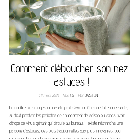
Comment déboucher son nez
: astuces !
24 mars 2024
Non
Par
BASTIEN
Combattre une congestion nasale peut s’avérer être une lutte incessante,
surtout pendant les périodes de changement de saison ou après avoir
attrapé ce virus gênant qui circule au bureau. Il existe néanmoins une
panoplie d’astuces, des plus traditionnelles aux plus innovantes, pour
retrouver le confort respiratoire. En tant que jeune homme de 25 ans