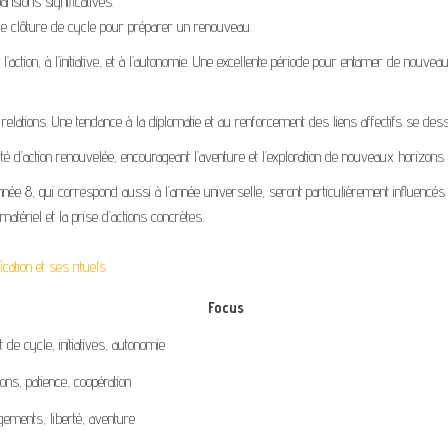
nsions significatives.
de clôture de cycle pour préparer un renouveau.
l’action, à l’initiative, et à l’autonomie. Une excellente période pour entamer de nouvea
s relations. Une tendance à la diplomatie et au renforcement des liens affectifs se dess
é d’action renouvelée, encourageant l’aventure et l’exploration de nouveaux horizons.
e 8, qui correspond aussi à l’année universelle, seront particulièrement influencés.
atériel et la prise d’actions concrètes.
cation et ses rituels
Focus
 de cycle, initiatives, autonomie
ions, patience, coopération
ements, liberté, aventure