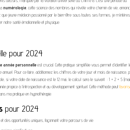
 décisifs, marquée par la vibration universelle du chiffre 8. C’est une période où
 La
numérologie
, cette science des nombres qui révèle votre chemin de vie, annon
nt que jeune médecin passionné par le bien-être sous toutes ses formes, je m’intéres
er notre santé émotionnelle et physique.
lle pour 2024
e année personnelle
est crucial. Cette pratique simplifiée vous permet d’identifier 
e annuel. Pour ce faire, additionnez les chiffres de votre jour et mois de naissance, 
e, si votre date de naissance est le 12 mai, le calcul sera le suivant : 1 + 2 + 5 (mai
née propice à l’introspection et au développement spirituel. Cette méthode peut
favori
s ma pratique en hypnothérapie.
s
pour 2024
t des opportunités uniques, façonnant votre parcours de vie.