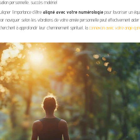
sation personnelle, succès matériel
igner l’importance d’être
aligné avec votre numérologie
pour favoriser un équi
 naviguer selon les vibrations de votre année personnelle peut effectivement aider
 cherchent à approfondir leur cheminement spirituel, la
connexion avec votre ange gar