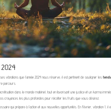
e 2024
es vibrations que l’année 2024 nous réserve, il est pertinent de souligner les
tend
tre parcours.
ncrétisation dans le monde matériel, tout en favorisant une justice et un karma immédi
vos croyances les plus profondes pour récolter les fruits que vous désirez.
ssaire qui prépare à l’action et aux nouvelles opportunités. En Février, vibration 1, il e