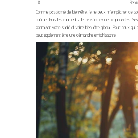
8
Réali
Comme passionné de bien-être, je ne peux m’empêcher de soul
même dans les moments de transformations importantes. Savoir
optimiser votre santé et votre bien-être global. Pour ceux qui
peut également être une démarche enrichissante.