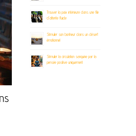
Trouver la paix intérieure dans une file
d’attente fluide
Stimuler son bonheur dans un désert
émotionnel
Stimuler la circulation sanguine par la
pensée positive uniquement
ons