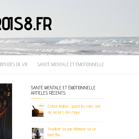
OIS8.FR
BITUDES DE VIE
SANTÉ MENTALE ET ÉMOTIONNELLE
SANTÉ MENTALE ET ÉMOTIONNELLE :
ARTICLES RÉCENTS
Ecriture intuitive : quand les mots sont
au secours des maux
Visualiser sa paix intérieure sur un
fond flou