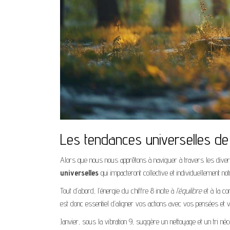
Les tendances universelles d
Alors que nous nous apprêtons à naviguer à travers les divers
universelles
qui impacteront collective et individuellement no
Tout d’abord, l’énergie du chiffre 8 incite à
l’équilibre
et à la co
est donc essentiel d’aligner vos actions avec vos pensées et 
Janvier, sous la vibration 9, suggère un nettoyage et un tri néce