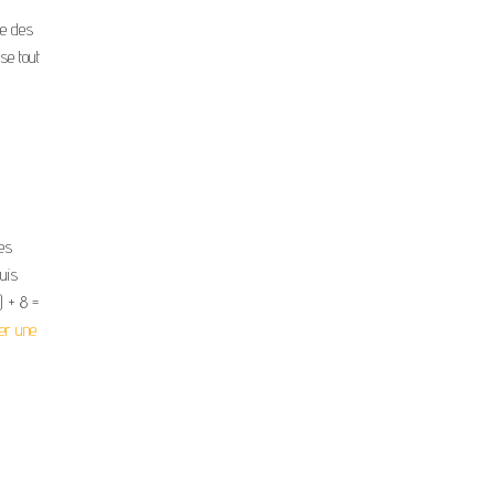
ce des
se tout
les
puis
) + 8 =
ser une