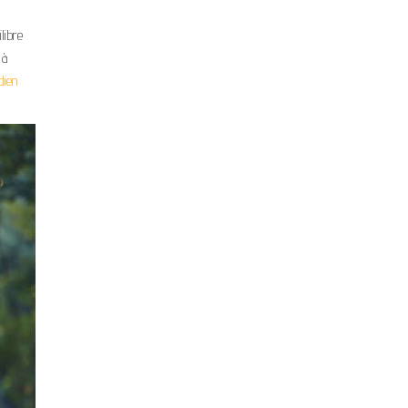
libre
 à
dien