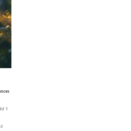
ances
at. Il
st