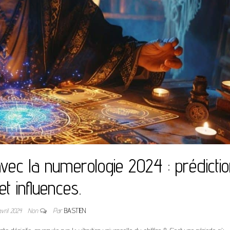
vec la numerologie 2024 : prédicti
et influences.
avril 2024
Non
Par
BASTIEN