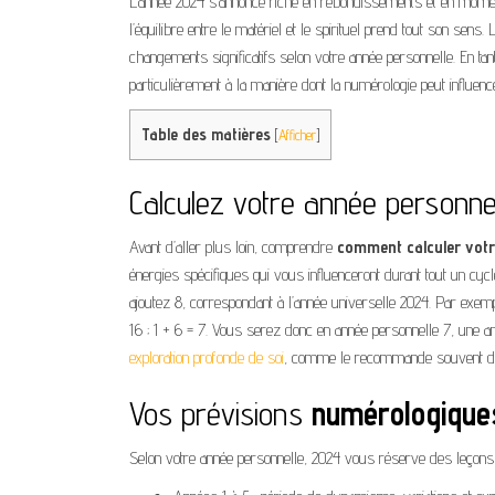
L’année 2024 s’annonce riche en rebondissements et en moments
l’équilibre entre le matériel et le spirituel prend tout son sens.
changements significatifs selon votre année personnelle. En ta
particulièrement à la manière dont la numérologie peut influenc
Table des matières
[
Afficher
]
Calculez votre année personne
Avant d’aller plus loin, comprendre
comment calculer votr
énergies spécifiques qui vous influenceront durant tout un cycl
ajoutez 8, correspondant à l’année universelle 2024. Par exempl
16 ; 1 + 6 = 7. Vous serez donc en année personnelle 7, une an
exploration profonde de soi
, comme le recommande souvent dan
Vos prévisions
numérologique
Selon votre année personnelle, 2024 vous réserve des leçons e