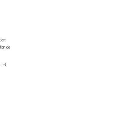
dant
tion de
l est