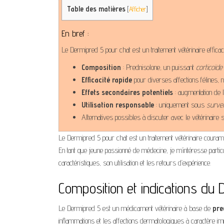
Table des matières
[
Afficher
]
En bref :
Le Dermipred 5 pour chat est un traitement vétérinaire efficace 
Composition
: Prednisolone, un puissant
corticoïde
Efficacité rapide
pour diverses affections félines,
Effets secondaires potentiels
: augmentation de l’
Utilisation responsable
: uniquement sous
survei
Alternatives possibles à discuter avec le vétérinaire 
Le Dermipred 5 pour chat est un traitement vétérinaire couram
En tant que jeune passionné de médecine, je m’intéresse partic
caractéristiques, son utilisation et les retours d’expérience.
Composition et indications du
Le Dermipred 5 est un médicament vétérinaire à base de
pre
inflammations et les affections dermatologiques à caractère i