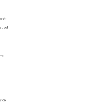
longée
ire est
tre
at de