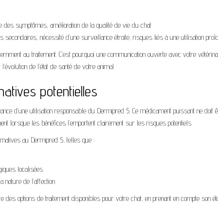
ble des symptômes, amélioration de la qualité de vie du chat
s secondaires, nécessité d’une surveillance étroite, risques liés à une utilisation pro
éremment au traitement. C’est pourquoi une communication ouverte avec votre vétérina
 l’évolution de l’état de santé de votre animal.
natives potentielles
rtance d’une utilisation responsable du Dermipred 5. Ce médicament puissant ne doit ê
ent lorsque les bénéfices l’emportent clairement sur les risques potentiels.
ernatives au Dermipred 5, telles que :
giques localisées
 nature de l’affection
re des options de traitement disponibles pour votre chat, en prenant en compte son ét