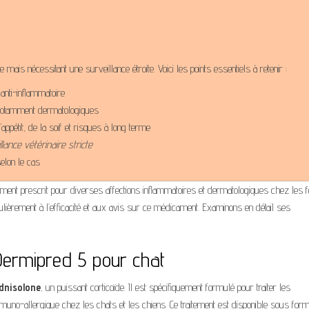
mais nécessitant une surveillance étroite. Voici les points essentiels à retenir :
anti-inflammatoire
 notamment dermatologiques
appétit, de la soif et risques à long terme
llance vétérinaire stricte
selon le cas
ment prescrit pour diverses affections inflammatoires et dermatologiques chez les fé
ulièrement à l’efficacité et aux avis sur ce médicament. Examinons en détail ses
 Dermipred 5 pour chat
dnisolone
, un puissant corticoïde. Il est spécifiquement formulé pour traiter les
mmuno-allergique chez les chats et les chiens. Ce traitement est disponible sous for