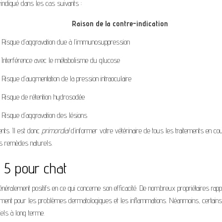
-indiqué dans les cas suivants :
Raison de la contre-indication
Risque d’aggravation due à l’immunosuppression
Interférence avec le métabolisme du glucose
Risque d’augmentation de la pression intraoculaire
Risque de rétention hydrosodée
Risque d’aggravation des lésions
nts. Il est donc
primordial
d’informer votre vétérinaire de tous les traitements en co
es remèdes naturels.
d 5 pour chat
éralement positifs en ce qui concerne son efficacité. De nombreux propriétaires rapp
mment pour les problèmes dermatologiques et les inflammations. Néanmoins, certains
els à long terme.