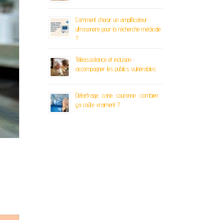
Comment choisir un amplificateur
ultrasonore pour la recherche médicale
?
Téléassistance et inclusion :
accompagner les publics vulnérables
Détartrage, carie, couronne : combien
ça coûte vraiment ?