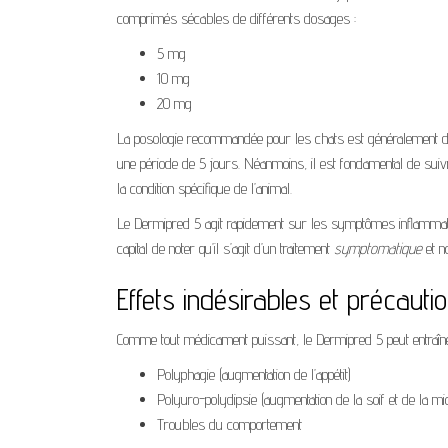
comprimés sécables de différents dosages :
5 mg
10 mg
20 mg
La posologie recommandée pour les chats est généralement 
une période de 5 jours. Néanmoins, il est fondamental de suivr
la condition spécifique de l’animal.
Le Dermipred 5 agit rapidement sur les symptômes inflammatoir
capital de noter qu’il s’agit d’un traitement
symptomatique
et no
Effets indésirables et précauti
Comme tout médicament puissant, le Dermipred 5 peut entraîner
Polyphagie (augmentation de l’appétit)
Polyuro-polydipsie (augmentation de la soif et de la mic
Troubles du comportement