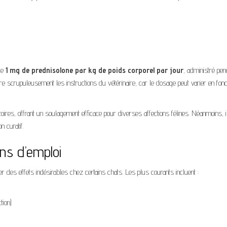
de
1 mg de prednisolone par kg de poids corporel par jour
, administré pen
e scrupuleusement les instructions du vétérinaire, car le dosage peut varier en fonc
es, offrant un soulagement efficace pour diverses affections félines. Néanmoins, i
n curatif.
ons d’emploi
 des effets indésirables chez certains chats. Les plus courants incluent :
tion)