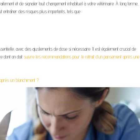
traitement et de signaler tout changement inhabituel à votre vétérinaire. À long terme,
t entraîner des risques plus importants, tels que :
sentielle, avec des ajustements de dose si nécessaire. Il est également crucial de
re dont on doit
suivre les recommandations pour le retrait d’un pansement après une
 après un blanchiment ?