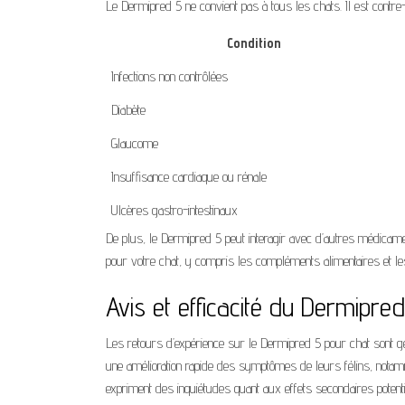
Le Dermipred 5 ne convient pas à tous les chats. Il est contre
Condition
Infections non contrôlées
Diabète
Glaucome
Insuffisance cardiaque ou rénale
Ulcères gastro-intestinaux
De plus, le Dermipred 5 peut interagir avec d’autres médicame
pour votre chat, y compris les compléments alimentaires et l
Avis et efficacité du Dermipre
Les retours d’expérience sur le Dermipred 5 pour chat sont gén
une amélioration rapide des symptômes de leurs félins, nota
expriment des inquiétudes quant aux effets secondaires potenti