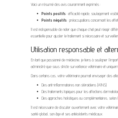
Voici un résumé des avis couramment exprimés :
Points positifs
: efficacité rapide, soulagement visi
Points négatifs
: préoccupations concernant les effet
Il est indispensable de noter que chaque chat peut réagir diff
essentielle pour ajuster le traitement si nécessaire et surveiller
Utilisation responsable et alter
En tant que passionné de médecine, je tiens à souligner l’impo
administré que sous stricte surveillance vétérinaire et uniquem
Dans certains cas, votre vétérinaire pourrait envisager des alt
Des anti-inflammatoires non stéroïdiens (AINS)
Des traitements topiques pour les affections dermatolo
Des approches holistiques ou complémentaires, selon la
Il est nécessaire de discuter ouvertement avec votre vétérinai
santé global, son âge et ses antécédents médicaux.