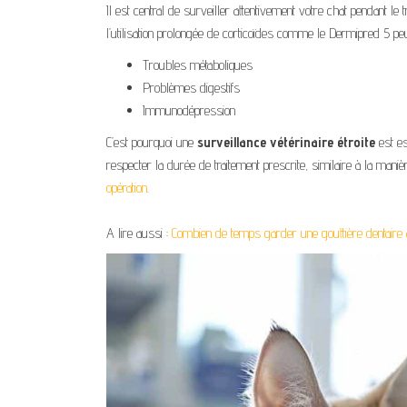
Il est central de surveiller attentivement votre chat pendant le 
l’utilisation prolongée de corticoïdes comme le Dermipred 5 peu
Troubles métaboliques
Problèmes digestifs
Immunodépression
C’est pourquoi une
surveillance vétérinaire étroite
est es
respecter la durée de traitement prescrite, similaire à la maniè
opération
.
A lire aussi :
Combien de temps garder une gouttière dentaire