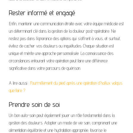
Rester informé et engagé
Enfin, maintenir une communication étroite avec votre équipe médicale est
un déterminant clé dans la gestion de la douleur post-opératoire. Ne
restez pas dans l’ignorance des options qui s’offrent à vous, et surtout,
évitez de cacher vos douleurs ou inquiétudes. Chaque situation est
unique et mérite une approche personnalisée. La connaissance des
circonstances entourant votre opération peut faire une différence
significative dans votre parcours de guérison.
A lire aussi :
Fourmillement du pied après une opération d’hallux valgus
que faire ?
Prendre soin de soi
Un bon auto-soin peut également jouer un rôle fondamental dans la
gestion des douleurs. Adopter un mode de vie sain, comprenant une
alimentation équilibrée et une hydratation appropriée, favorise le