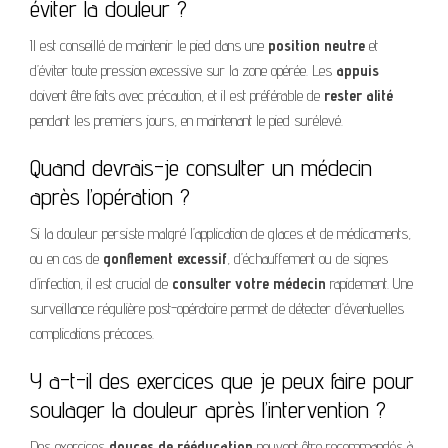
éviter la douleur ?
Il est conseillé de maintenir le pied dans une
position neutre
et
d’éviter toute pression excessive sur la zone opérée. Les
appuis
doivent être faits avec précaution, et il est préférable de
rester alité
pendant les premiers jours, en maintenant le pied surélevé.
Quand devrais-je consulter un médecin
après l’opération ?
Si la douleur persiste malgré l’application de glaces et de médicaments,
ou en cas de
gonflement excessif
, d’échauffement ou de signes
d’infection, il est crucial de
consulter votre médecin
rapidement. Une
surveillance régulière post-opératoire permet de détecter d’éventuelles
complications précoces.
Y a-t-il des exercices que je peux faire pour
soulager la douleur après l’intervention ?
Des exercices
douces de rééducation
peuvent être recommandés à