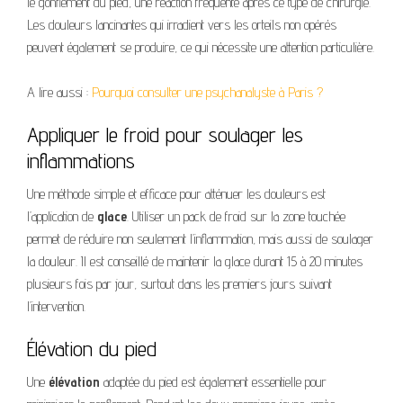
le gonflement du pied, une réaction fréquente après ce type de chirurgie.
Les douleurs lancinantes qui irradient vers les orteils non opérés
peuvent également se produire, ce qui nécessite une attention particulière.
A lire aussi :
Pourquoi consulter une psychanalyste à Paris ?
Appliquer le froid pour soulager les
inflammations
Une méthode simple et efficace pour atténuer les douleurs est
l’application de
glace
. Utiliser un pack de froid sur la zone touchée
permet de réduire non seulement l’inflammation, mais aussi de soulager
la douleur. Il est conseillé de maintenir la glace durant 15 à 20 minutes
plusieurs fois par jour, surtout dans les premiers jours suivant
l’intervention.
Élévation du pied
Une
élévation
adaptée du pied est également essentielle pour