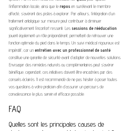
l’inflammation locale, ainsi que le
repos
en surélevant le membre
affecté, s’avèrent des pistes à explorer. Par ailleurs, l’intégration d’un
traitement antalgique sur mesure peut contribuer à diminuer
significativement l’inconfort ressenti. Les
sessions de rééducation
jouent également un rôle prépondérant, permettant de retrouver une
fonction optimale du pied dans le temps. Un suivi médical rigoureux est
impératif, car un
entretien avec un professionnel de santé
constitue une garantie de sécurité avant d’adopter de nouvelles solutions.
Envisager des remèdes naturels ou complémentaires peut s’avérer
bénéfique, cependant, ces initiatives doivent être encadrées par des
conseils éclairés. Il est recommandé de ne pas hésiter à poser toutes
vos questions à votre praticien afin d’assurer un parcours de
convalescence le plus serein et efficace possible.
FAQ
Quelles sont les principales causes de