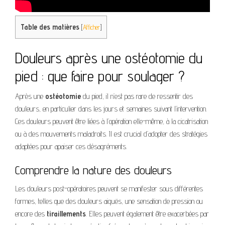
Table des matières
[
Afficher
]
Douleurs après une ostéotomie du
pied : que faire pour soulager ?
Après une
ostéotomie
du pied, il n’est pas rare de ressentir des
douleurs, en particulier dans les jours et semaines suivant l’intervention.
Ces douleurs peuvent être liées à l’opération elle-même, à la cicatrisation
ou à des mouvements maladroits. Il est crucial d’adopter des stratégies
adaptées pour apaiser ces désagréments.
Comprendre la nature des douleurs
Les douleurs post-opératoires peuvent se manifester sous différentes
formes, telles que des douleurs aiguës, une sensation de pression ou
encore des
tiraillements
. Elles peuvent également être exacerbées par