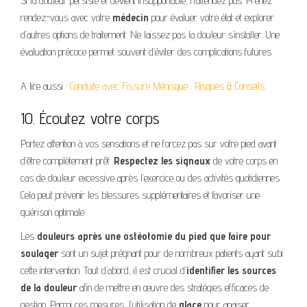
Si la douleur persiste et devient insupportable, n’attendez pas. Prenez
rendez-vous avec votre
médecin
pour évaluer votre état et explorer
d’autres options de traitement. Ne laissez pas la douleur s’installer. Une
évaluation précoce permet souvent d’éviter des complications futures.
A lire aussi :
Conduite avec Fissure Ménisque : Risques & Conseils
10. Écoutez votre corps
Portez attention à vos sensations et ne forcez pas sur votre pied avant
d’être complètement prêt.
Respectez les signaux
de votre corps en
cas de douleur excessive après l’exercice ou des activités quotidiennes.
Cela peut prévenir les blessures supplémentaires et favoriser une
guérison optimale.
Les
douleurs après une ostéotomie du pied que faire pour
soulager
sont un sujet prégnant pour de nombreux patients ayant subi
cette intervention. Tout d’abord, il est crucial d’
identifier les sources
de la douleur
afin de mettre en œuvre des stratégies efficaces de
gestion. Parmi ces mesures, l’utilisation de
glace
pour apaiser