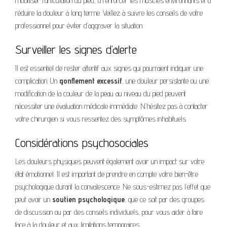
mobiliser l’articulation du pied, à renforcer les muscles environnants et à
réduire la douleur à long terme. Veillez à suivre les conseils de votre
professionnel pour éviter d’aggraver la situation.
Surveiller les signes d’alerte
Il est essentiel de rester attentif aux signes qui pourraient indiquer une
complication. Un
gonflement excessif
, une douleur persistante ou une
modification de la couleur de la peau au niveau du pied peuvent
nécessiter une évaluation médicale immédiate. N’hésitez pas à contacter
votre chirurgien si vous ressentez des symptômes inhabituels.
Considérations psychosociales
Les douleurs physiques peuvent également avoir un impact sur votre
état émotionnel. Il est important de prendre en compte votre bien-être
psychologique durant la convalescence. Ne sous-estimez pas l’effet que
peut avoir un
soutien psychologique
, que ce soit par des groupes
de discussion ou par des conseils individuels, pour vous aider à faire
face à la douleur et aux limitations temporaires.