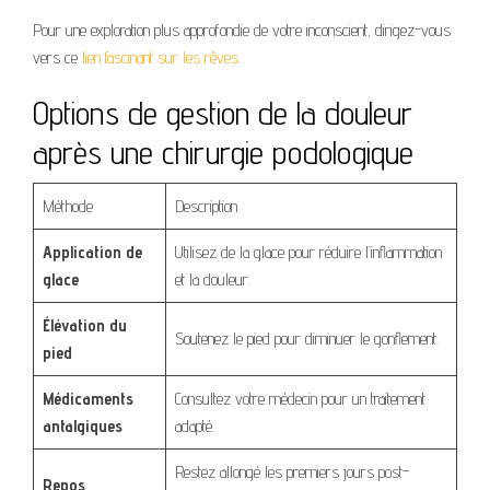
Pour une exploration plus approfondie de votre inconscient, dirigez-vous
vers ce
lien fascinant sur les rêves
.
Options de gestion de la douleur
après une chirurgie podologique
Méthode
Description
Application de
Utilisez de la glace pour réduire l’inflammation
glace
et la douleur.
Élévation du
Soutenez le pied pour diminuer le gonflement.
pied
Médicaments
Consultez votre médecin pour un traitement
antalgiques
adapté.
Restez allongé les premiers jours post-
Repos