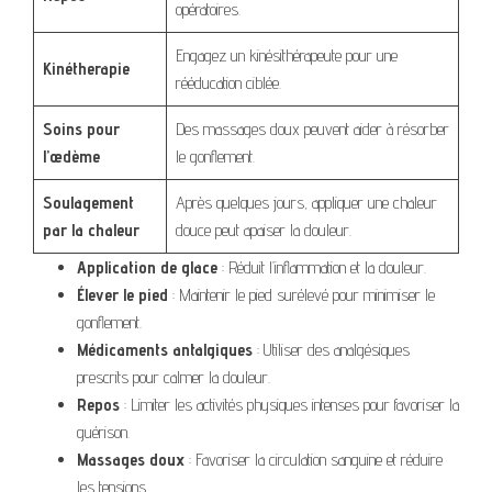
opératoires.
Engagez un kinésithérapeute pour une
Kinétherapie
rééducation ciblée.
Soins pour
Des massages doux peuvent aider à résorber
l’œdème
le gonflement.
Soulagement
Après quelques jours, appliquer une chaleur
par la chaleur
douce peut apaiser la douleur.
Application de glace
: Réduit l’inflammation et la douleur.
Élever le pied
: Maintenir le pied surélevé pour minimiser le
gonflement.
Médicaments antalgiques
: Utiliser des analgésiques
prescrits pour calmer la douleur.
Repos
: Limiter les activités physiques intenses pour favoriser la
guérison.
Massages doux
: Favoriser la circulation sanguine et réduire
les tensions.