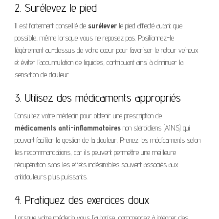
2. Surélevez le pied
Il est fortement conseillé de
surélever
le pied affecté autant que
possible, même lorsque vous ne reposez pas. Positionnez-le
légèrement au-dessus de votre cœur pour favoriser le retour veineux
et éviter l’accumulation de liquides, contribuant ainsi à diminuer la
sensation de douleur.
3. Utilisez des médicaments appropriés
Consultez votre médecin pour obtenir une prescription de
médicaments anti-inflammatoires
non stéroïdiens (AINS) qui
peuvent faciliter la gestion de la douleur. Prenez les médicaments selon
les recommandations, car ils peuvent permettre une meilleure
récupération sans les effets indésirables souvent associés aux
antidouleurs plus puissants.
4. Pratiquez des exercices doux
Lorsque votre médecin vous l’autorise, commencez à intégrer des