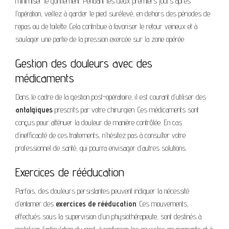
minimiser le gonflement. Pendant les deux premiers jours après
l’opération, veillez à garder le pied surélevé, en dehors des périodes de
repas ou de toilette. Cela contribue à favoriser le retour veineux et à
soulager une partie de la pression exercée sur la zone opérée.
Gestion des douleurs avec des
médicaments
Dans le cadre de la gestion post-opératoire, il est courant d’utiliser des
antalgiques
prescrits par votre chirurgien. Ces médicaments sont
conçus pour atténuer la douleur de manière contrôlée. En cas
d’inefficacité de ces traitements, n’hésitez pas à consulter votre
professionnel de santé, qui pourra envisager d’autres solutions.
Exercices de rééducation
Parfois, des douleurs persistantes peuvent indiquer la nécessité
d’entamer des
exercices de rééducation
. Ces mouvements,
effectués sous la supervision d’un physiothérapeute, sont destinés à