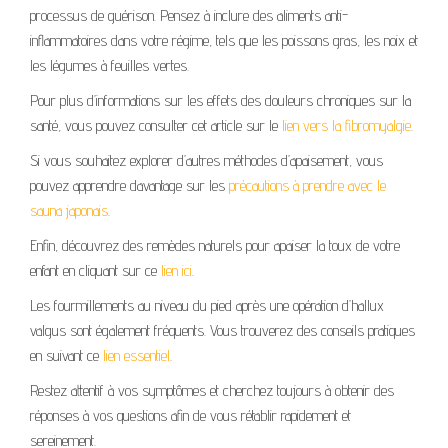
processus de guérison. Pensez à inclure des aliments anti-
inflammatoires dans votre régime, tels que les poissons gras, les noix et
les légumes à feuilles vertes.
Pour plus d’informations sur les effets des douleurs chroniques sur la
santé, vous pouvez consulter cet article sur le
lien vers la fibromyalgie
.
Si vous souhaitez explorer d’autres méthodes d’apaisement, vous
pouvez apprendre davantage sur les
précautions à prendre avec le
sauna japonais
.
Enfin, découvrez des remèdes naturels pour apaiser la toux de votre
enfant en cliquant sur ce
lien ici
.
Les fourmillements au niveau du pied après une opération d’hallux
valgus sont également fréquents. Vous trouverez des conseils pratiques
en suivant ce
lien essentiel
.
Restez attentif à vos symptômes et cherchez toujours à obtenir des
réponses à vos questions afin de vous rétablir rapidement et
sereinement.