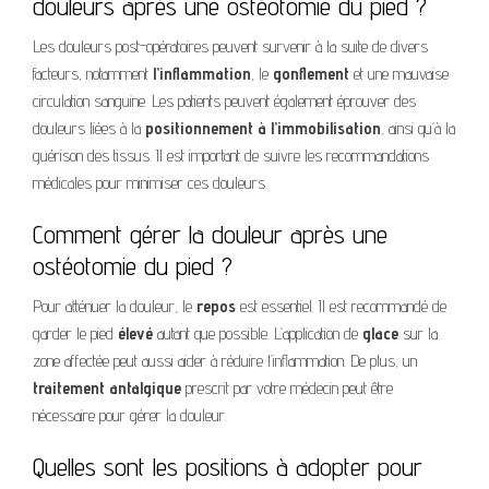
douleurs après une ostéotomie du pied ?
Les douleurs post-opératoires peuvent survenir à la suite de divers
facteurs, notamment
l’inflammation
, le
gonflement
et une mauvaise
circulation sanguine. Les patients peuvent également éprouver des
douleurs liées à la
positionnement à l’immobilisation
, ainsi qu’à la
guérison des tissus. Il est important de suivre les recommandations
médicales pour minimiser ces douleurs.
Comment gérer la douleur après une
ostéotomie du pied ?
Pour atténuer la douleur, le
repos
est essentiel. Il est recommandé de
garder le pied
élevé
autant que possible. L’application de
glace
sur la
zone affectée peut aussi aider à réduire l’inflammation. De plus, un
traitement antalgique
prescrit par votre médecin peut être
nécessaire pour gérer la douleur.
Quelles sont les positions à adopter pour