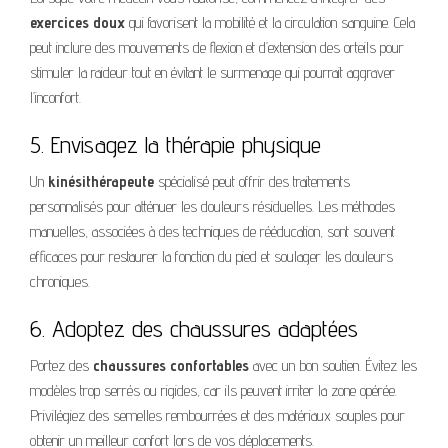
exercices doux
qui favorisent la mobilité et la circulation sanguine. Cela
peut inclure des mouvements de flexion et d’extension des orteils pour
stimuler la raideur tout en évitant le surmenage qui pourrait aggraver
l’inconfort.
5. Envisagez la thérapie physique
Un
kinésithérapeute
spécialisé peut offrir des traitements
personnalisés pour atténuer les douleurs résiduelles. Les méthodes
manuelles, associées à des techniques de rééducation, sont souvent
efficaces pour restaurer la fonction du pied et soulager les douleurs
chroniques.
6. Adoptez des chaussures adaptées
Portez des
chaussures confortables
avec un bon soutien. Évitez les
modèles trop serrés ou rigides, car ils peuvent irriter la zone opérée.
Privilégiez des semelles rembourrées et des matériaux souples pour
obtenir un meilleur confort lors de vos déplacements.