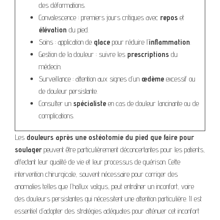
des déformations.
Convalescence : premiers jours critiques avec
repos
et
élévation
du pied.
Soins : application de
glace
pour réduire l’
inflammation
.
Gestion de la douleur : suivre les
prescriptions
du
médecin.
Surveillance : attention aux signes d’un
œdème
excessif ou
de douleur persistante.
Consulter un
spécialiste
en cas de douleur lancinante ou de
complications.
Les
douleurs après une ostéotomie du pied que faire pour
soulager
peuvent être particulièrement déconcertantes pour les patients,
affectant leur qualité de vie et leur processus de guérison. Cette
intervention chirurgicale, souvent nécessaire pour corriger des
anomalies telles que l’hallux valgus, peut entraîner un inconfort, voire
des douleurs persistantes qui nécessitent une attention particulière. Il est
essentiel d’adopter des stratégies adéquates pour atténuer cet inconfort