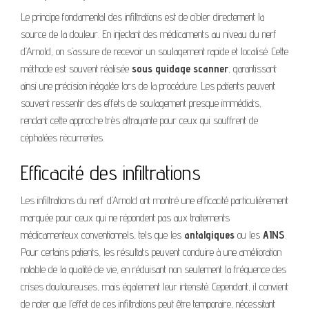
Le principe fondamental des infiltrations est de cibler directement la
source de la douleur. En injectant des médicaments au niveau du nerf
d’Arnold, on s’assure de recevoir un soulagement rapide et localisé. Cette
méthode est souvent réalisée
sous guidage scanner
, garantissant
ainsi une précision inégalée lors de la procédure. Les patients peuvent
souvent ressentir des effets de soulagement presque immédiats,
rendant cette approche très attrayante pour ceux qui souffrent de
céphalées récurrentes.
Efficacité des infiltrations
Les infiltrations du nerf d’Arnold ont montré une efficacité particulièrement
marquée pour ceux qui ne répondent pas aux traitements
médicamenteux conventionnels, tels que les
antalgiques
ou les
AINS
.
Pour certains patients, les résultats peuvent conduire à une amélioration
notable de la qualité de vie, en réduisant non seulement la fréquence des
crises douloureuses, mais également leur intensité. Cependant, il convient
de noter que l’effet de ces infiltrations peut être temporaire, nécessitant