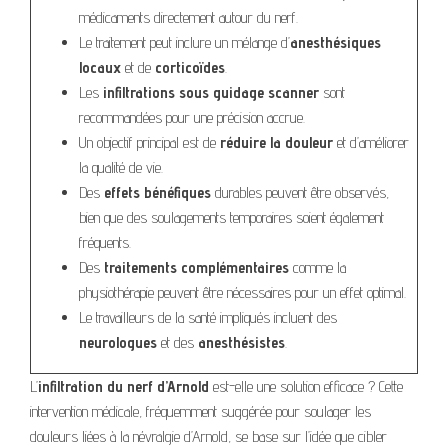
médicaments directement autour du nerf.
Le traitement peut inclure un mélange d’
anesthésiques
locaux
et de
corticoïdes
.
Les
infiltrations sous guidage scanner
sont
recommandées pour une précision accrue.
Un objectif principal est de
réduire la douleur
et d’améliorer
la qualité de vie.
Des
effets bénéfiques
durables peuvent être observés,
bien que des soulagements temporaires soient également
fréquents.
Des
traitements complémentaires
comme la
physiothérapie peuvent être nécessaires pour un effet optimal.
Le travailleurs de la santé impliqués incluent des
neurologues
et des
anesthésistes
.
L’
infiltration du nerf d’Arnold
est-elle une solution efficace ? Cette
intervention médicale, fréquemment suggérée pour soulager les
douleurs liées à la névralgie d’Arnold, se base sur l’idée que cibler