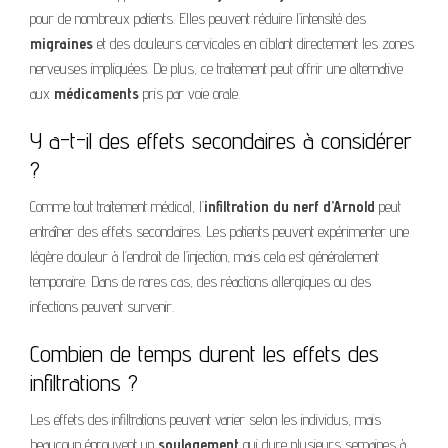
pour de nombreux patients. Elles peuvent réduire l’intensité des
migraines
et des douleurs cervicales en ciblant directement les zones
nerveuses impliquées. De plus, ce traitement peut offrir une alternative
aux
médicaments
pris par voie orale.
Y a-t-il des effets secondaires à considérer
?
Comme tout traitement médical, l’
infiltration du nerf d’Arnold
peut
entraîner des effets secondaires. Les patients peuvent expérimenter une
légère douleur à l’endroit de l’injection, mais cela est généralement
temporaire. Dans de rares cas, des réactions allergiques ou des
infections peuvent survenir.
Combien de temps durent les effets des
infiltrations ?
Les effets des infiltrations peuvent varier selon les individus, mais
beaucoup éprouvent un
soulagement
qui dure plusieurs semaines à