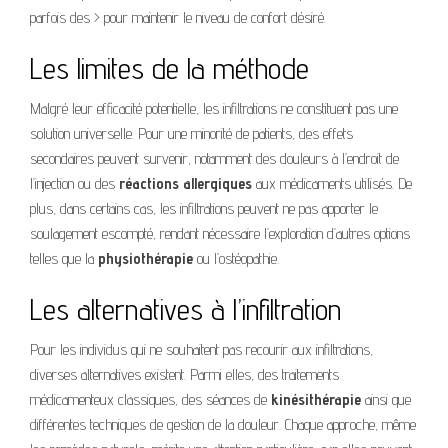
parfois des > pour maintenir le niveau de confort désiré.
Les limites de la méthode
Malgré leur efficacité potentielle, les infiltrations ne constituent pas une
solution universelle. Pour une minorité de patients, des effets
secondaires peuvent survenir, notamment des douleurs à l’endroit de
l’injection ou des
réactions allergiques
aux médicaments utilisés. De
plus, dans certains cas, les infiltrations peuvent ne pas apporter le
soulagement escompté, rendant nécessaire l’exploration d’autres options
telles que la
physiothérapie
ou l’ostéopathie.
Les alternatives à l’infiltration
Pour les individus qui ne souhaitent pas recourir aux infiltrations,
diverses alternatives existent. Parmi elles, des traitements
médicamenteux classiques, des séances de
kinésithérapie
ainsi que
différentes techniques de gestion de la douleur. Chaque approche, même