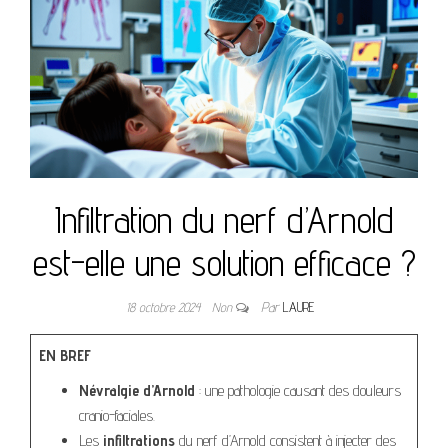
Infiltration du nerf d’Arnold
est-elle une solution efficace ?
18 octobre 2024
Non
Par
LAURE
EN BREF
Névralgie d’Arnold
: une pathologie causant des douleurs
cranio-faciales.
Les
infiltrations
du nerf d’Arnold consistent à injecter des