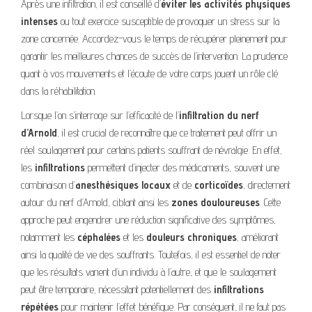
Après une infiltration, il est conseillé d’
éviter les activités physiques
intenses
ou tout exercice susceptible de provoquer un stress sur la
zone concernée. Accordez-vous le temps de récupérer pleinement pour
garantir les meilleures chances de succès de l’intervention. La prudence
quant à vos mouvements et l’écoute de votre corps jouent un rôle clé
dans la réhabilitation.
Lorsque l’on s’interroge sur l’efficacité de l’
infiltration du nerf
d’Arnold
, il est crucial de reconnaître que ce traitement peut offrir un
réel soulagement pour certains patients souffrant de névralgie. En effet,
les
infiltrations
permettent d’injecter des médicaments, souvent une
combinaison d’
anesthésiques locaux
et de
corticoïdes
, directement
autour du nerf d’Arnold, ciblant ainsi les
zones douloureuses
. Cette
approche peut engendrer une réduction significative des symptômes,
notamment les
céphalées
et les
douleurs chroniques
, améliorant
ainsi la qualité de vie des souffrants. Toutefois, il est essentiel de noter
que les résultats varient d’un individu à l’autre, et que le soulagement
peut être temporaire, nécessitant potentiellement des
infiltrations
répétées
pour maintenir l’effet bénéfique. Par conséquent, il ne faut pas