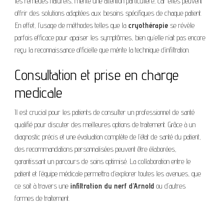
les remèdes naturels, mérite une attention particulière, car elles peuvent
offrir des solutions adaptées aux besoins spécifiques de chaque patient.
En effet, l’usage de méthodes telles que la
cryothérapie
se révèle
parfois efficace pour apaiser les symptômes, bien qu’elle n’ait pas encore
reçu la reconnaissance officielle que mérite la technique d’infiltration.
Consultation et prise en charge
medicale
Il est crucial pour les patients de consulter un professionnel de santé
qualifié pour discuter des meilleures options de traitement. Grâce à un
diagnostic précis et une évaluation complète de l’état de santé du patient,
des recommandations personnalisées peuvent être élaborées,
garantissant un parcours de soins optimisé. La collaboration entre le
patient et l’équipe médicale permettra d’explorer toutes les avenues, que
ce soit à travers une
infiltration du nerf d’Arnold
ou d’autres
formes de traitement.