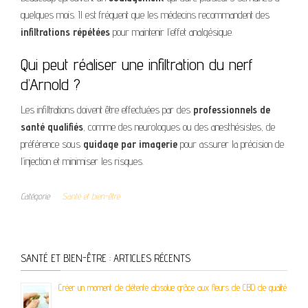
quelques mois. Il est fréquent que les médecins recommandent des
infiltrations répétées
pour maintenir l’effet analgésique.
Qui peut réaliser une infiltration du nerf
d’Arnold ?
Les infiltrations doivent être effectuées par des
professionnels de
santé qualifiés
, comme des neurologues ou des anesthésistes, de
préférence sous
guidage par imagerie
pour assurer la précision de
l’injection et minimiser les risques.
Catégorie
Santé et bien-être
SANTÉ ET BIEN-ÊTRE : ARTICLES RÉCENTS
Créer un moment de détente absolue grâce aux fleurs de CBD de qualité