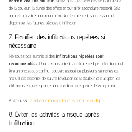
votre niveau de douleur
. Notez toutes les variations dans l’intensité
de la douleur, la durée des effets et tout effet secondaire ressenti. Cela
permettra à votre neurologue d’ajuster le traitement si nécessaire et
d’optimiser les futures séances d’infiltration.
7. Planifier des infiltrations répétées si
nécessaire
Ne soyez pas surpris si des
infiltrations répétées sont
recommandées
. Pour certains patients, un traitement par infiltration peut
être un processus continu, souvent espacé de plusieurs semaines ou
mois. Il est essentiel de suivre l’évolution de la douleur et d’adapter les
infiltrations en conséquence pour maintenir une qualité de vie optimale.
A lire aussi :
7 solutions maison efficaces contre la sciatique
8. Éviter les activités à risque après
l’infiltration