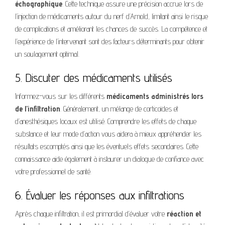
échographique
. Cette technique assure une précision accrue lors de
l’injection de médicaments autour du nerf d’Arnold, limitant ainsi le risque
de complications et améliorant les chances de succès. La compétence et
l’expérience de l’intervenant sont des facteurs déterminants pour obtenir
un soulagement optimal.
5. Discuter des médicaments utilisés
Informez-vous sur les différents
médicaments administrés lors
de l’infiltration
. Généralement, un mélange de corticoïdes et
d’anesthésiques locaux est utilisé. Comprendre les effets de chaque
substance et leur mode d’action vous aidera à mieux appréhender les
résultats escomptés ainsi que les éventuels effets secondaires. Cette
connaissance aide également à instaurer un dialogue de confiance avec
votre professionnel de santé.
6. Évaluer les réponses aux infiltrations
Après chaque infiltration, il est primordial d’évaluer votre
réaction et