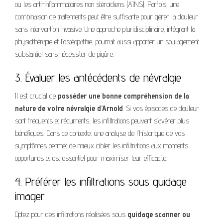
ou les anti-inflammatoires non stéroïdiens (AINS). Parfois, une
combinaison de traitements peut être suffisante pour gérer la douleur
sans intervention invasive. Une approche pluridisciplinaire, intégrant la
physiothérapie et l’ostéopathie, pourrait aussi apporter un soulagement
substantiel sans nécessiter de piqûre.
3. Évaluer les antécédents de névralgie
Il est crucial de
posséder une bonne compréhension de la
nature de votre névralgie d’Arnold
. Si vos épisodes de douleur
sont fréquents et récurrents, les infiltrations peuvent s’avérer plus
bénéfiques. Dans ce contexte, une analyse de l’historique de vos
symptômes permet de mieux cibler les infiltrations aux moments
opportunes et est essentiel pour maximiser leur efficacité.
4. Préférer les infiltrations sous guidage
imager
Optez pour des infiltrations réalisées sous
guidage scanner ou