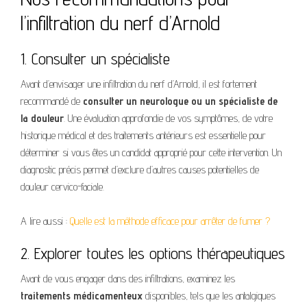
l’infiltration du nerf d’Arnold
1. Consulter un spécialiste
Avant d’envisager une infiltration du nerf d’Arnold, il est fortement
recommandé de
consulter un neurologue ou un spécialiste de
la douleur
. Une évaluation approfondie de vos symptômes, de votre
historique médical et des traitements antérieurs est essentielle pour
déterminer si vous êtes un candidat approprié pour cette intervention. Un
diagnostic précis permet d’exclure d’autres causes potentielles de
douleur cervico-faciale.
A lire aussi :
Quelle est la méthode efficace pour arrêter de fumer ?
2. Explorer toutes les options thérapeutiques
Avant de vous engager dans des infiltrations, examinez les
traitements médicamenteux
disponibles, tels que les antalgiques