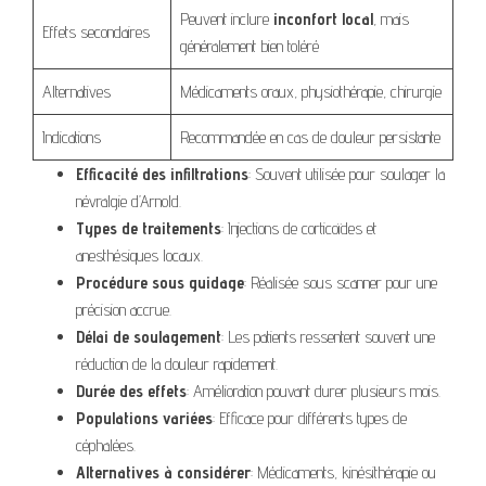
Peuvent inclure
inconfort local
, mais
Effets secondaires
généralement bien toléré
Alternatives
Médicaments oraux, physiothérapie, chirurgie
Indications
Recommandée en cas de douleur persistante
Efficacité des infiltrations
: Souvent utilisée pour soulager la
névralgie d’Arnold.
Types de traitements
: Injections de corticoïdes et
anesthésiques locaux.
Procédure sous guidage
: Réalisée sous scanner pour une
précision accrue.
Délai de soulagement
: Les patients ressentent souvent une
réduction de la douleur rapidement.
Durée des effets
: Amélioration pouvant durer plusieurs mois.
Populations variées
: Efficace pour différents types de
céphalées.
Alternatives à considérer
: Médicaments, kinésithérapie ou