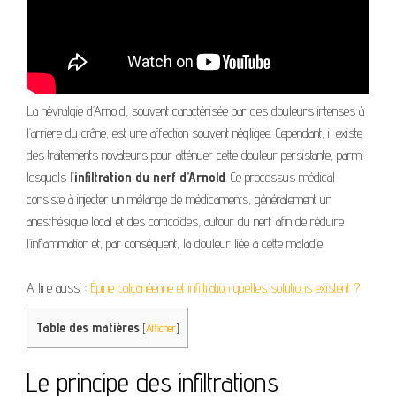
La névralgie d’Arnold, souvent caractérisée par des douleurs intenses à
l’arrière du crâne, est une affection souvent négligée. Cependant, il existe
des traitements novateurs pour atténuer cette douleur persistante, parmi
lesquels l’
infiltration du nerf d’Arnold
. Ce processus médical
consiste à injecter un mélange de médicaments, généralement un
anesthésique local et des corticoïdes, autour du nerf afin de réduire
l’inflammation et, par conséquent, la douleur liée à cette maladie.
A lire aussi :
Épine calcanéenne et infiltration quelles solutions existent ?
Table des matières
[
Afficher
]
Le principe des infiltrations