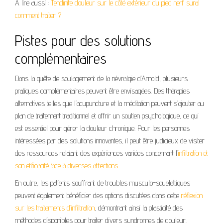
A lire aussi :
Tendinite douleur sur le côté extérieur du pied nerf sural
comment traiter ?
Pistes pour des solutions
complémentaires
Dans la quête de soulagement de la névralgie d’Arnold, plusieurs
pratiques complémentaires peuvent être envisagées. Des thérapies
alternatives telles que l’acupuncture et la méditation peuvent s’ajouter au
plan de traitement traditionnel et offrir un soutien psychologique, ce qui
est essentiel pour gérer la douleur chronique. Pour les personnes
intéressées par des solutions innovantes, il peut être judicieux de visiter
des ressources relatant des expériences variées concernant l’
infiltration et
son efficacité face à diverses affections
.
En outre, les patients souffrant de troubles musculo-squelettiques
peuvent également bénéficier des options discutées dans cette
réflexion
sur les traitements d’infiltration
, démontrant ainsi la plasticité des
méthodes disponibles pour traiter divers syndromes de douleur.