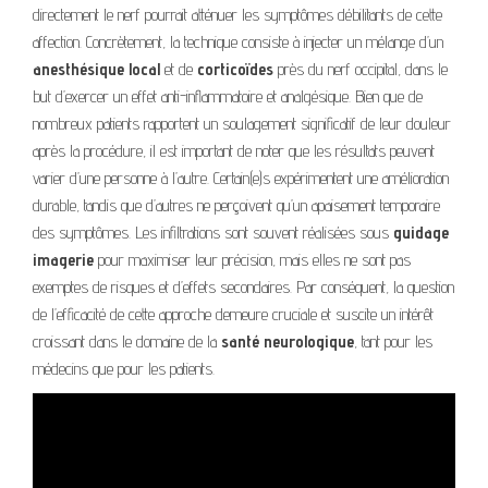
directement le nerf pourrait atténuer les symptômes débilitants de cette
affection. Concrètement, la technique consiste à injecter un mélange d’un
anesthésique local
et de
corticoïdes
près du nerf occipital, dans le
but d’exercer un effet anti-inflammatoire et analgésique. Bien que de
nombreux patients rapportent un soulagement significatif de leur douleur
après la procédure, il est important de noter que les résultats peuvent
varier d’une personne à l’autre. Certain(e)s expérimentent une amélioration
durable, tandis que d’autres ne perçoivent qu’un apaisement temporaire
des symptômes. Les infiltrations sont souvent réalisées sous
guidage
imagerie
pour maximiser leur précision, mais elles ne sont pas
exemptes de risques et d’effets secondaires. Par conséquent, la question
de l’efficacité de cette approche demeure cruciale et suscite un intérêt
croissant dans le domaine de la
santé neurologique
, tant pour les
médecins que pour les patients.