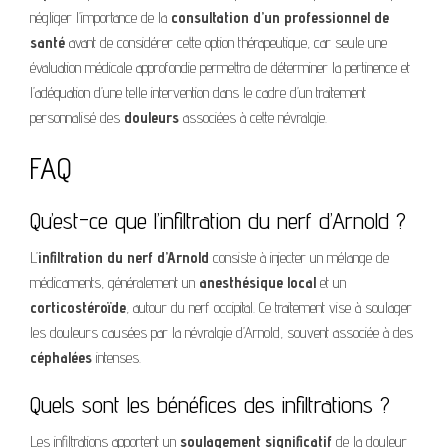
négliger l’importance de la
consultation d’un professionnel de
santé
avant de considérer cette option thérapeutique, car seule une
évaluation médicale approfondie permettra de déterminer la pertinence et
l’adéquation d’une telle intervention dans le cadre d’un traitement
personnalisé des
douleurs
associées à cette névralgie.
FAQ
Qu’est-ce que l’infiltration du nerf d’Arnold ?
L’
infiltration du nerf d’Arnold
consiste à injecter un mélange de
médicaments, généralement un
anesthésique local
et un
corticostéroïde
, autour du nerf occipital. Ce traitement vise à soulager
les douleurs causées par la névralgie d’Arnold, souvent associée à des
céphalées
intenses.
Quels sont les bénéfices des infiltrations ?
Les infiltrations apportent un
soulagement significatif
de la douleur