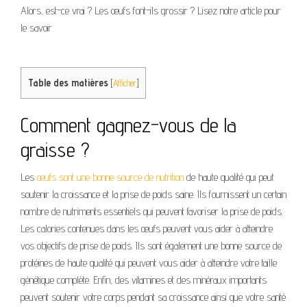
Alors, est-ce vrai ? Les œufs font-ils grossir ? Lisez notre article pour
le savoir.
Table des matières
[
Afficher
]
Comment gagnez-vous de la
graisse ?
Les
œufs sont une bonne source de nutrition
de haute qualité qui peut
soutenir la croissance et la prise de poids saine. Ils fournissent un certain
nombre de nutriments essentiels qui peuvent favoriser la prise de poids.
Les calories contenues dans les œufs peuvent vous aider à atteindre
vos objectifs de prise de poids. Ils sont également une bonne source de
protéines de haute qualité qui peuvent vous aider à atteindre votre taille
génétique complète. Enfin, des vitamines et des minéraux importants
peuvent soutenir votre corps pendant sa croissance ainsi que votre santé