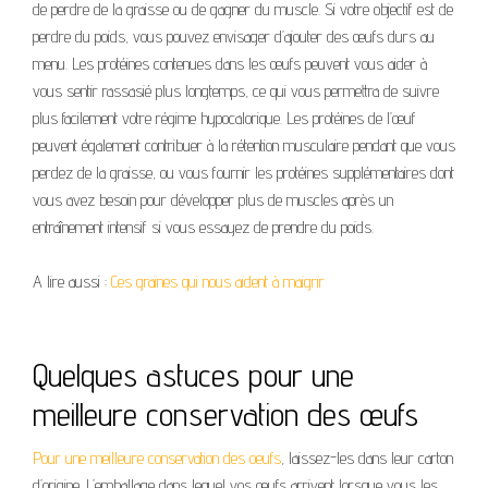
de perdre de la graisse ou de gagner du muscle. Si votre objectif est de
perdre du poids, vous pouvez envisager d’ajouter des œufs durs au
menu. Les protéines contenues dans les œufs peuvent vous aider à
vous sentir rassasié plus longtemps, ce qui vous permettra de suivre
plus facilement votre régime hypocalorique. Les protéines de l’œuf
peuvent également contribuer à la rétention musculaire pendant que vous
perdez de la graisse, ou vous fournir les protéines supplémentaires dont
vous avez besoin pour développer plus de muscles après un
entraînement intensif si vous essayez de prendre du poids.
A lire aussi :
Ces graines qui nous aident à maigrir
Quelques astuces pour une
meilleure conservation des œufs
Pour une meilleure conservation des oeufs
, laissez-les dans leur carton
d’origine. L’emballage dans lequel vos œufs arrivent lorsque vous les