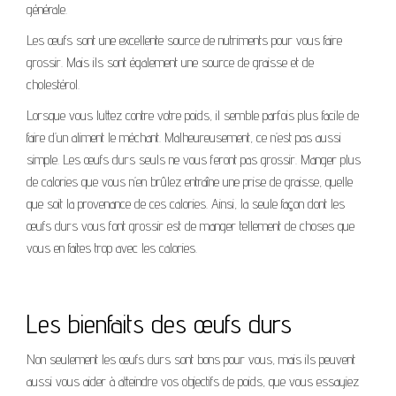
générale.
Les œufs sont une excellente source de nutriments pour vous faire
grossir. Mais ils sont également une source de graisse et de
cholestérol.
Lorsque vous luttez contre votre poids, il semble parfois plus facile de
faire d’un aliment le méchant. Malheureusement, ce n’est pas aussi
simple. Les œufs durs seuls ne vous feront pas grossir. Manger plus
de calories que vous n’en brûlez entraîne une prise de graisse, quelle
que soit la provenance de ces calories. Ainsi, la seule façon dont les
œufs durs vous font grossir est de manger tellement de choses que
vous en faites trop avec les calories.
Les bienfaits des œufs durs
Non seulement les œufs durs sont bons pour vous, mais ils peuvent
aussi vous aider à atteindre vos objectifs de poids, que vous essayiez