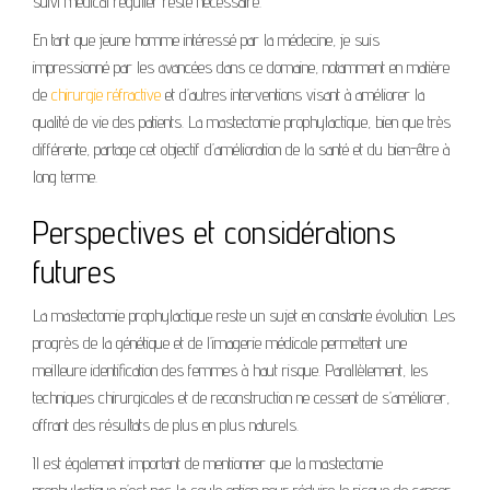
suivi médical régulier reste nécessaire.
En tant que jeune homme intéressé par la médecine, je suis
impressionné par les avancées dans ce domaine, notamment en matière
de
chirurgie réfractive
et d’autres interventions visant à améliorer la
qualité de vie des patients. La mastectomie prophylactique, bien que très
différente, partage cet objectif d’amélioration de la santé et du bien-être à
long terme.
Perspectives et considérations
futures
La mastectomie prophylactique reste un sujet en constante évolution. Les
progrès de la génétique et de l’imagerie médicale permettent une
meilleure identification des femmes à haut risque. Parallèlement, les
techniques chirurgicales et de reconstruction ne cessent de s’améliorer,
offrant des résultats de plus en plus naturels.
Il est également important de mentionner que la mastectomie