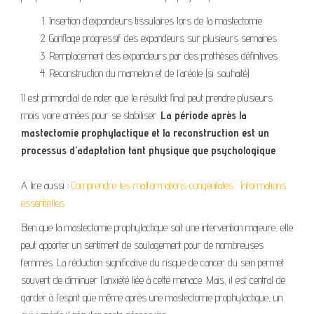
Insertion d’expandeurs tissulaires lors de la mastectomie
Gonflage progressif des expandeurs sur plusieurs semaines
Remplacement des expandeurs par des prothèses définitives
Reconstruction du mamelon et de l’aréole (si souhaité)
Il est primordial de noter que le résultat final peut prendre plusieurs
mois voire années pour se stabiliser.
La période après la
mastectomie prophylactique et la reconstruction est un
processus d’adaptation tant physique que psychologique
.
A lire aussi :
Comprendre les malformations congénitales : Informations
essentielles
Bien que la mastectomie prophylactique soit une intervention majeure, elle
peut apporter un sentiment de soulagement pour de nombreuses
femmes. La réduction significative du risque de cancer du sein permet
souvent de diminuer l’anxiété liée à cette menace. Mais, il est central de
garder à l’esprit que même après une mastectomie prophylactique, un