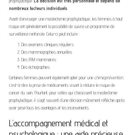
prophylactique.
La décision est très personnelle et dépend de
nombreux facteurs individuels
.
Avant d’envisager une mastectomie prophylactique, les femmes à haut
risque ont généralement la possibilité de suivre un programme de
surveillance renforcée. Celui-ci peut inclure :
Des examens cliniques réguliers
Des mammographies annuelles
Des IRM mammaires
Des échographies
Certaines femmes peuvent également opter pour une
chimioprévention
,
c’est-à-dire la prise de médicaments visant à réduire le risque de
cancer du sein. Pourtant, pour celles qui choisissent la mastectomie
prophylactique, il s’agit souvent d’une décision mûrement réfléchie après
avoir pesé tous les avantages et les inconvénients.
L’accompagnement médical et
psychologique : une aide précieuse