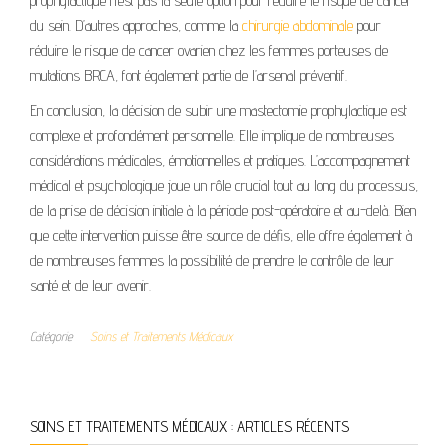
prophylactique n’est pas la seule option pour réduire le risque de cancer
du sein. D’autres approches, comme la
chirurgie abdominale
pour
réduire le risque de cancer ovarien chez les femmes porteuses de
mutations BRCA, font également partie de l’arsenal préventif.
En conclusion, la décision de subir une mastectomie prophylactique est
complexe et profondément personnelle. Elle implique de nombreuses
considérations médicales, émotionnelles et pratiques. L’accompagnement
médical et psychologique joue un rôle crucial tout au long du processus,
de la prise de décision initiale à la période post-opératoire et au-delà. Bien
que cette intervention puisse être source de défis, elle offre également à
de nombreuses femmes la possibilité de prendre le contrôle de leur
santé et de leur avenir.
Catégorie
Soins et Traitements Médicaux
SOINS ET TRAITEMENTS MÉDICAUX : ARTICLES RÉCENTS