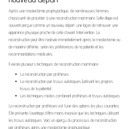
Après une mastectomie prophylactique, de nombreuses femmes
choisissent de procéder à une reconstruction mammaire. Cette étape est
souvent perçue comme un nouveau départ, une façon de retrouver une
apparence physique proche de celle d’avant l’intervention. La
reconstruction peut être réalisée immédiatement après la mastectomie ou
de manière différée, selon les préférences de la patiente et les
recommandations médicales.
Il existe plusieurs techniques de reconstruction mammaire :
La reconstruction par prothèses
La reconstruction par tissus autologues (utilisant les propres
tissus de la patiente)
Les techniques mixtes combinant prothèses et tissus autologues
La reconstruction par prothèses est l’une des options les plus courantes.
Elle présente l’avantage d’être moins invasive que les techniques utilisant
les tissus autologues. Voici un aperçu du processus de reconstruction
par prothèses après une mastectomie prophylactique :