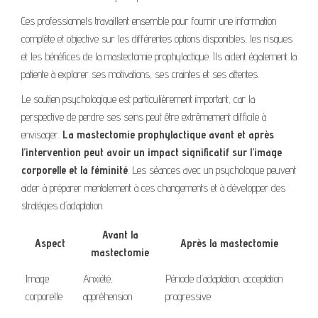
Ces professionnels travaillent ensemble pour fournir une information
complète et objective sur les différentes options disponibles, les risques
et les bénéfices de la mastectomie prophylactique. Ils aident également la
patiente à explorer ses motivations, ses craintes et ses attentes.
Le soutien psychologique est particulièrement important, car la
perspective de perdre ses seins peut être extrêmement difficile à
envisager.
La mastectomie prophylactique avant et après
l’intervention peut avoir un impact significatif sur l’image
corporelle et la féminité
. Les séances avec un psychologue peuvent
aider à préparer mentalement à ces changements et à développer des
stratégies d’adaptation.
Avant la
Aspect
Après la mastectomie
mastectomie
Image
Anxiété,
Période d’adaptation, acceptation
corporelle
appréhension
progressive