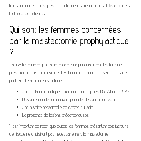
transformations physiques et émotionnelles ainsi que les défis auxquels
font face les patientes.
Qui sont les femmes concernées
par la mastectomie prophylactique
?
La mastectomie prophylactique concerne principalement les femmes
présentant un risque élevé de développer un cancer du sein. Ce risque
peut être lié à différents facteurs :
Une mutation génétique, notamment des gènes BRCA1 ou BRCA2
Des antécédents familiaux importants de cancer du sein
Une histoire personnelle de cancer du sein
La présence de lésions précancéreuses
Il est important de noter que toutes les femmes présentant ces facteurs
de risque ne choisiront pas nécessairement la mastectomie