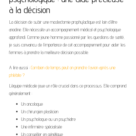
à la décision
La décision de subir une mastectomie prophylactique est loin d’être
anodine. Elle nécessite un accompagnement médical et psychologique
approfondi. Comme jeune homme passionné par les questions de santé,
je suis convaincu de l’importance de cet accompagnement pour aider les
femmes à prendre la meilleure décision possible.
A lire aussi :
Combien de temps peut on prendre l’avion après une
phlébite ?
L’équipe médicale joue un rôle crucial dans ce processus. Elle comprend
généralement :
Un oncologue
Un chirurgien plasticien
Un psychologue ou un psychiatre
Une infirmière spécialisée
Un conseiller en génétique