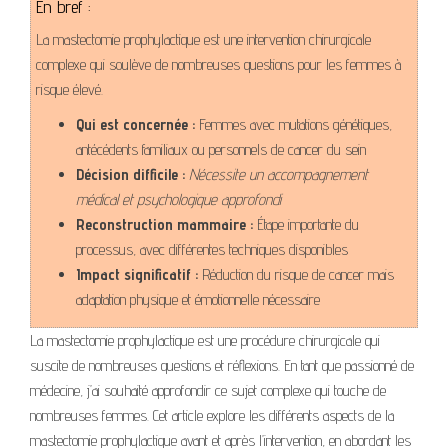
En bref :
La mastectomie prophylactique est une intervention chirurgicale
complexe qui soulève de nombreuses questions pour les femmes à
risque élevé.
Qui est concernée :
Femmes avec mutations génétiques,
antécédents familiaux ou personnels de cancer du sein
Décision difficile :
Nécessite un accompagnement
médical et psychologique approfondi
Reconstruction mammaire :
Étape importante du
processus, avec différentes techniques disponibles
Impact significatif :
Réduction du risque de cancer mais
adaptation physique et émotionnelle nécessaire
La mastectomie prophylactique est une procédure chirurgicale qui
suscite de nombreuses questions et réflexions. En tant que passionné de
médecine, j’ai souhaité approfondir ce sujet complexe qui touche de
nombreuses femmes. Cet article explore les différents aspects de la
mastectomie prophylactique avant et après l’intervention, en abordant les