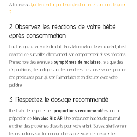
A lire aussi :
Que faire si l’on perd son gland de lait et comment le gérer
?
2. Observez les réactions de votre bébé
après consommation
Une fois que le lait a été introduit dans l’alimentation de votre enfant, il est
essentiel de surveiller attentivement son comportement et ses réactions.
Prenez note des éventuels
symptômes de malaises
, tels que des
régurgitations, des coliques ou des diarrhées. Ces observations pourront
être précieuses pour ajuster l’alimentation et en discuter avec votre
pédiatre.
3. Respectez le dosage recommandé
Il est vital de respecter les
proportions recommandées
pour le
préparation de
Novalac Riz AR
. Une préparation inadéquate pourrait
entraîner des problèmes digestifs pour votre enfant. Suivez attentivement
les instructions sur l’emballage et assurez-vous de mesurer les