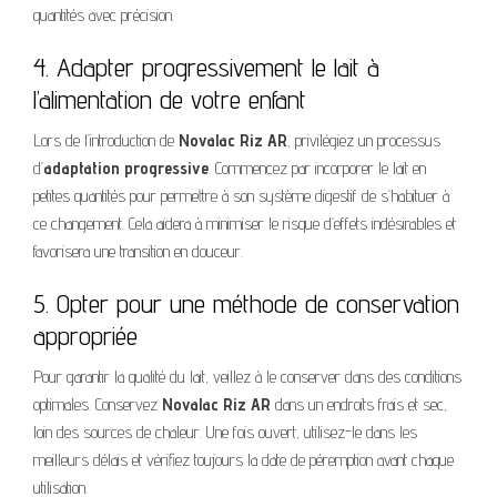
quantités avec précision.
4. Adapter progressivement le lait à
l’alimentation de votre enfant
Lors de l’introduction de
Novalac Riz AR
, privilégiez un processus
d’
adaptation progressive
. Commencez par incorporer le lait en
petites quantités pour permettre à son système digestif de s’habituer à
ce changement. Cela aidera à minimiser le risque d’effets indésirables et
favorisera une transition en douceur.
5. Opter pour une méthode de conservation
appropriée
Pour garantir la qualité du lait, veillez à le conserver dans des conditions
optimales. Conservez
Novalac Riz AR
dans un endroits frais et sec,
loin des sources de chaleur. Une fois ouvert, utilisez-le dans les
meilleurs délais et vérifiez toujours la date de péremption avant chaque
utilisation.