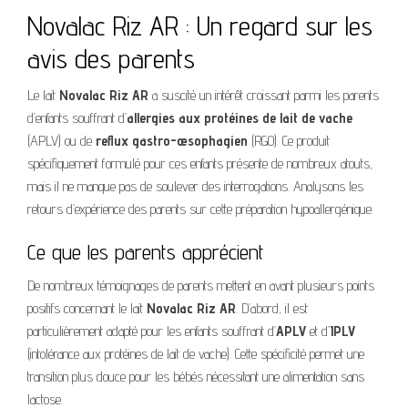
Novalac Riz AR : Un regard sur les
avis des parents
Le lait
Novalac Riz AR
a suscité un intérêt croissant parmi les parents
d’enfants souffrant d’
allergies aux protéines de lait de vache
(APLV) ou de
reflux gastro-œsophagien
(RGO). Ce produit
spécifiquement formulé pour ces enfants présente de nombreux atouts,
mais il ne manque pas de soulever des interrogations. Analysons les
retours d’expérience des parents sur cette préparation hypoallergénique.
Ce que les parents apprécient
De nombreux témoignages de parents mettent en avant plusieurs points
positifs concernant le lait
Novalac Riz AR
. D’abord, il est
particulièrement adapté pour les enfants souffrant d’
APLV
et d’
IPLV
(intolérance aux protéines de lait de vache). Cette spécificité permet une
transition plus douce pour les bébés nécessitant une alimentation sans
lactose.