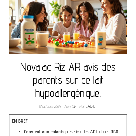
Novalac Riz AR avis des
parents sur ce lait
hypoallergénique.
12 octobre 2024
Non
Par
LAURE
EN BREF
Convient aux enfants
présentant des
APL
et des
RGO