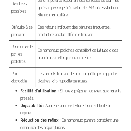
Certains parents rapportent des épisodes de diarrhée
Diarrhées
après le passage à Novalac Riz AR, nécessitant une
possibles
attention particulière.
Difficulté à se
Des retours indiquent des pénuries fréquentes,
procurer
rendant ce produit difficile à trouver.
Recommandé
De nombreux pédiatres conseillent ce lait face à des
par les
problèmes d’allergies ou de reflux.
pédiatres
Prix
Les parents trouvent le prix compétitif par rapport à
abordable
d’autres laits hypoallergéniques.
Facilité d’utilisation :
Simple à préparer, convient aux parents
pressés.
Digestibilité :
Apprécié pour sa texture légère et facile à
digérer.
Réduction des reflux :
De nombreux parents constatent une
diminution des régurgitations.