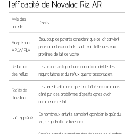
l’efficacité de Novalac Riz AR
Avis des
Détails
parents
Beaucoup de parents constatent que ce lait convient
Adapté pour
parfaitement aux enfants souffrant d’allergies aux
APLV/IPLV
protéines de lait de vache.
Réduction
Les retours indiquent une diminution notable des
des reflux
régurgitations et du reflux gastro-œsophagien.
Les parents affirment que leur bébé semble moins
Facilité de
gêné par des problèmes digestifs après avoir
digestion
commencé ce lait.
De nombreux enfants semblent apprécier le goût du
Goût apprécié
lait, ce qui facilite la transition.