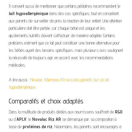
Il convient aussi de mentionner que certains pédiatres recommandent le
lait hypoallergénique
dans des cas spécifiques, tout en conseillant
aux parents de surveiller de près la réaction de leur enfant. Une attention
particulière doit être portée, car chaque bébé est unique et les
ajustements nutritifs doivent s’effectuer de manière adaptée. Certains
praticiens estiment que ce lait peut constituer une bonne alternative pour
les bébés ayant des besoins spécifiques, mais plusieurs avis soulignent
la nécessité de toujours agir en accord avec les recommandations
médicales.
A lire aussi :
Novalac Allernova AR avis des parents sur ce lait
hypoallergénique.
Comparatifs et choix adaptés
Dans la multitude de produits dédiés aux nourrissons souffrant de
RGO
ou d’
APLV
, le
Novalac Riz AR
se démarque par sa composition à
base de
protéines de riz
. Néanmoins, les parents sont encouragés à