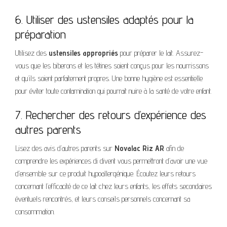
6. Utiliser des ustensiles adaptés pour la
préparation
Utilisez des
ustensiles appropriés
pour préparer le lait. Assurez-
vous que les biberons et les tétines soient conçus pour les nourrissons
et qu’ils soient parfaitement propres. Une bonne hygiène est essentielle
pour éviter toute contamination qui pourrait nuire à la santé de votre enfant.
7. Rechercher des retours d’expérience des
autres parents
Lisez des avis d’autres parents sur
Novalac Riz AR
afin de
comprendre les expériences di divent vous permettront d’avoir une vue
d’ensemble sur ce produit hypoallergénique. Écoutez leurs retours
concernant l’efficacité de ce lait chez leurs enfants, les effets secondaires
éventuels rencontrés, et leurs conseils personnels concernant sa
consommation.