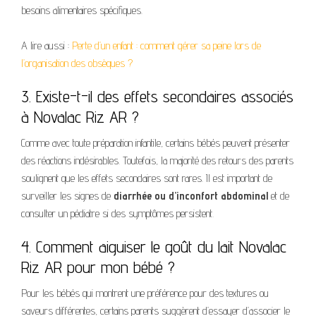
besoins alimentaires spécifiques.
A lire aussi :
Perte d’un enfant : comment gérer sa peine lors de
l’organisation des obsèques ?
3. Existe-t-il des effets secondaires associés
à Novalac Riz AR ?
Comme avec toute préparation infantile, certains bébés peuvent présenter
des réactions indésirables. Toutefois, la majorité des retours des parents
soulignent que les effets secondaires sont rares. Il est important de
surveiller les signes de
diarrhée ou d’inconfort abdominal
et de
consulter un pédiatre si des symptômes persistent.
4. Comment aiguiser le goût du lait Novalac
Riz AR pour mon bébé ?
Pour les bébés qui montrent une préférence pour des textures ou
saveurs différentes, certains parents suggèrent d’essayer d’associer le