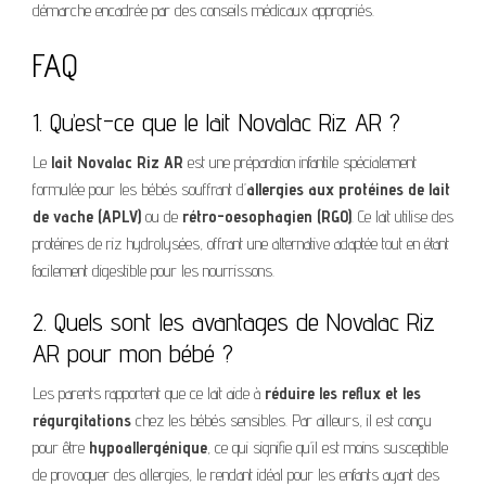
démarche encadrée par des conseils médicaux appropriés.
FAQ
1. Qu’est-ce que le lait Novalac Riz AR ?
Le
lait Novalac Riz AR
est une préparation infantile spécialement
formulée pour les bébés souffrant d’
allergies aux protéines de lait
de vache (APLV)
ou de
rétro-oesophagien (RGO)
. Ce lait utilise des
protéines de riz hydrolysées, offrant une alternative adaptée tout en étant
facilement digestible pour les nourrissons.
2. Quels sont les avantages de Novalac Riz
AR pour mon bébé ?
Les parents rapportent que ce lait aide à
réduire les reflux et les
régurgitations
chez les bébés sensibles. Par ailleurs, il est conçu
pour être
hypoallergénique
, ce qui signifie qu’il est moins susceptible
de provoquer des allergies, le rendant idéal pour les enfants ayant des