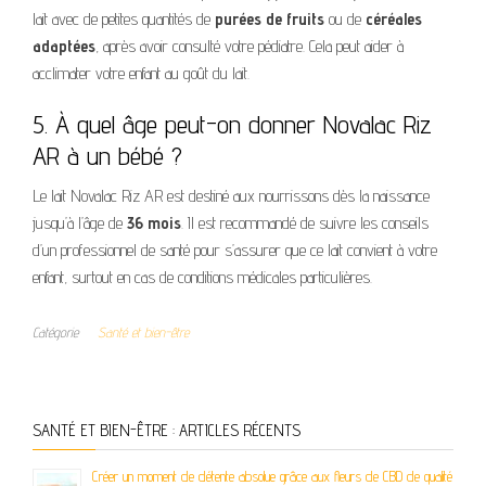
lait avec de petites quantités de
purées de fruits
ou de
céréales
adaptées
, après avoir consulté votre pédiatre. Cela peut aider à
acclimater votre enfant au goût du lait.
5. À quel âge peut-on donner Novalac Riz
AR à un bébé ?
Le lait Novalac Riz AR est destiné aux nourrissons dès la naissance
jusqu’à l’âge de
36 mois
. Il est recommandé de suivre les conseils
d’un professionnel de santé pour s’assurer que ce lait convient à votre
enfant, surtout en cas de conditions médicales particulières.
Catégorie
Santé et bien-être
SANTÉ ET BIEN-ÊTRE : ARTICLES RÉCENTS
Créer un moment de détente absolue grâce aux fleurs de CBD de qualité