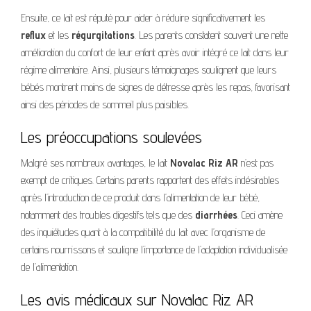
Ensuite, ce lait est réputé pour aider à réduire significativement les
reflux
et les
régurgitations
. Les parents constatent souvent une nette
amélioration du confort de leur enfant après avoir intégré ce lait dans leur
régime alimentaire. Ainsi, plusieurs témoignages soulignent que leurs
bébés montrent moins de signes de détresse après les repas, favorisant
ainsi des périodes de sommeil plus paisibles.
Les préoccupations soulevées
Malgré ses nombreux avantages, le lait
Novalac Riz AR
n’est pas
exempt de critiques. Certains parents rapportent des effets indésirables
après l’introduction de ce produit dans l’alimentation de leur bébé,
notamment des troubles digestifs tels que des
diarrhées
. Ceci amène
des inquiétudes quant à la compatibilité du lait avec l’organisme de
certains nourrissons et souligne l’importance de l’adaptation individualisée
de l’alimentation.
Les avis médicaux sur Novalac Riz AR