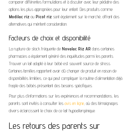
comparer différentes formulations et à discuter avec leur pédiatre des
options les plus appropriées pour leur enfant. Des produits comme
Modilac riz
ou
Picot riz
sont également sur le marché, offrant des
alternatives qui méritent consideration.
Facteurs de choix et disponibilité
La rupture de stock fréquente de
Novalac Riz AR
dans certaines
pharmacies a également généré des inquiétudes parmi les parents.
Trouver un lait adapté à leur bébé est souvent source de stress.
Certaines familles rapportent avoir dû changer de produit en raison de
disponibilités limitées, ce qui peut compliquer la routine d’alimentation déjà
fragile des bébés présentant des besoins spécifiques.
Pour plus d’informations sur les expériences et recommandations, les
parents sont invités à consulter les
avis en ligne
, où des témoignages
divers éclaircissent le choix de ce lait hypoallergénique.
Les retours des parents sur