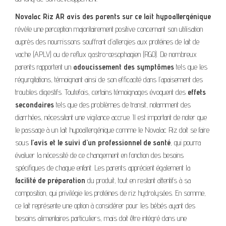
Novalac Riz AR avis des parents sur ce lait hypoallergénique
révèle une perception majoritairement positive concernant son utilisation
auprès des nourrissons souffrant d’allergies aux protéines de lait de
vache (APLV) ou de reflux gastro-œsophagien (RGO). De nombreux
parents rapportent un
adoucissement des symptômes
tels que les
régurgitations, témoignant ainsi de son efficacité dans l’apaisement des
troubles digestifs. Toutefois, certains témoignages évoquent des
effets
secondaires
tels que des problèmes de transit, notamment des
diarrhées, nécessitant une vigilance accrue. Il est important de noter que
le passage à un lait hypoallergénique comme le Novalac Riz doit se faire
sous
l’avis et le suivi d’un professionnel de santé
, qui pourra
évaluer la nécessité de ce changement en fonction des besoins
spécifiques de chaque enfant. Les parents apprécient également la
facilité de préparation
du produit, tout en restant attentifs à sa
composition, qui privilégie les protéines de riz hydrolysées. En somme,
ce lait représente une option à considérer pour les bébés ayant des
besoins alimentaires particuliers, mais doit être intégré dans une