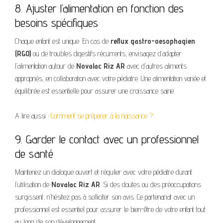
8. Ajuster l’alimentation en fonction des
besoins spécifiques
Chaque enfant est unique. En cas de
reflux gastro-oesophagien
(RGO)
ou de troubles digestifs récurrents, envisagez d’adapter
l’alimentation autour de
Novalac Riz AR
avec d’autres aliments
appropriés, en collaboration avec votre pédiatre. Une alimentation variée et
équilibrée est essentielle pour assurer une croissance saine.
A lire aussi :
Comment se préparer à la naissance ?
9. Garder le contact avec un professionnel
de santé
Maintenez un dialogue ouvert et régulier avec votre pédiatre durant
l’utilisation de
Novalac Riz AR
. Si des doutes ou des préoccupations
surgissent, n’hésitez pas à solliciter son avis. Ce partenariat avec un
professionnel est essentiel pour assurer le bien-être de votre enfant tout
au long de son développement.